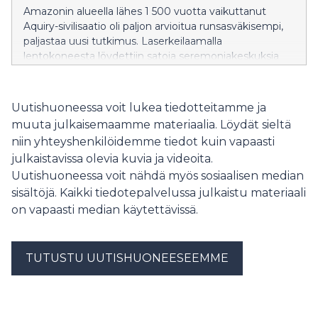
Amazonin alueella lähes 1 500 vuotta vaikuttanut
Aquiry-sivilisaatio oli paljon arvioitua runsasväkisempi,
paljastaa uusi tutkimus. Laserkeilaamalla
lentokoneesta löydettiin satoja seremoniakeskuksia
sekä niitä yhdistäviä tiejärjestelmiä. Sivilisaation
vaikutus näkyy Amazonin kasvistossa tänäkin päivänä.
Uutishuoneessa voit lukea tiedotteitamme ja
muuta julkaisemaamme materiaalia. Löydät sieltä
niin yhteyshenkilöidemme tiedot kuin vapaasti
julkaistavissa olevia kuvia ja videoita.
Uutishuoneessa voit nähdä myös sosiaalisen median
sisältöjä. Kaikki tiedotepalvelussa julkaistu materiaali
on vapaasti median käytettävissä.
TUTUSTU UUTISHUONEESEEMME