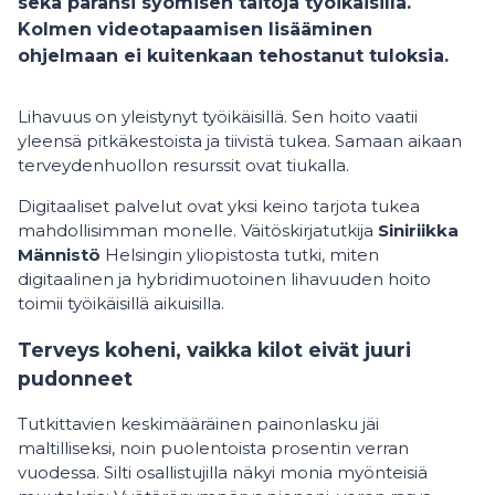
sekä paransi syömisen taitoja työikäisillä.
Kolmen videotapaamisen lisääminen
ohjelmaan ei kuitenkaan tehostanut tuloksia.
Lihavuus on yleistynyt työikäisillä. Sen hoito vaatii
yleensä pitkäkestoista ja tiivistä tukea. Samaan aikaan
terveydenhuollon resurssit ovat tiukalla.
Digitaaliset palvelut ovat yksi keino tarjota tukea
mahdollisimman monelle. Väitöskirjatutkija
Siniriikka
Männistö
Helsingin yliopistosta tutki, miten
digitaalinen ja hybridimuotoinen lihavuuden hoito
toimii työikäisillä aikuisilla.
Terveys koheni, vaikka kilot eivät juuri
pudonneet
Tutkittavien keskimääräinen painonlasku jäi
maltilliseksi, noin puolentoista prosentin verran
vuodessa. Silti osallistujilla näkyi monia myönteisiä