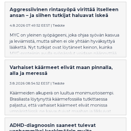
Aggressiivinen rintasyöpä virittää itselleen
ansan – ja siihen tutkijat haluavat iskeä
4.8.2026 07:49:52 EEST
|
Tiedote
MYC on yleinen syöpägeeni, joka ohjaa syövän kasvua
ja leviämistä, mutta siihen ei ole yhtään hyväksyttyä
lääkettä. Nyt tutkijat ovat löytäneet keinon, kuinka
MYC-proteiinin avulla syöpäsolut voidaan näännyttää
nälkään.
Varhaiset käärmeet elivät maan pinnalla,
alla ja meressä
3.8.2026 08:54:52 EEST
|
Tiedote
Käärmeiden alkuperä on luultua monimuotoisempi.
Brasiliasta löytynyttä käärmefossiilia tutkittaessa
paljastui, että varhaiset käärmeet elivät monissa
ympäristöissä: ne kaivautuivat maahan ja liikkuivat
vedessä.
ADHD-diagnoosin saaneet tulevat