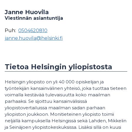
Janne Huovila
Viestinnän asiantuntija
Puh:
0504620810
janne.huovila@helsinki.fi
Tietoa Helsingin yliopistosta
Helsingin yliopisto on yli 40 000 opiskelijan ja
työntekijän kansainvälinen yhteisö, joka tuottaa tieteen
voimalla kestävää tulevaisuutta koko maailman
parhaaksi. Se sijoittuu kansainvälisissä
yliopistovertailuissa maailman sadan parhaan
yliopiston joukkoon. Monitieteinen yliopisto toimii
neljällä kampuksella Helsingissä sekä Lahden, Mikkelin
ja Seinäjoen yliopistokeskuksissa. Lisäksi sillä on kuusi