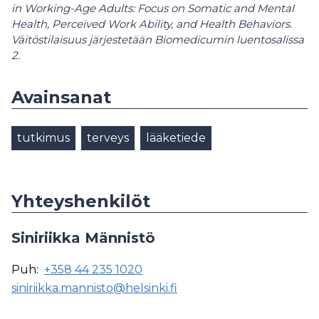
in Working-Age Adults: Focus on Somatic and Mental
Health, Perceived Work Ability, and Health Behaviors.
Väitöstilaisuus järjestetään Biomedicumin luentosalissa
2.
Avainsanat
tutkimus
terveys
lääketiede
Yhteyshenkilöt
Siniriikka Männistö
Puh:
+358 44 235 1020
siniriikka.mannisto@helsinki.fi