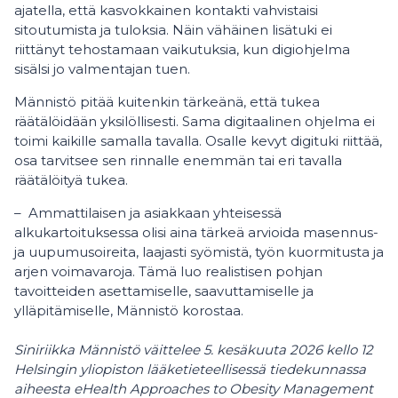
ajatella, että kasvokkainen kontakti vahvistaisi
sitoutumista ja tuloksia. Näin vähäinen lisätuki ei
riittänyt tehostamaan vaikutuksia, kun digiohjelma
sisälsi jo valmentajan tuen.
Männistö pitää kuitenkin tärkeänä, että tukea
räätälöidään yksilöllisesti. Sama digitaalinen ohjelma ei
toimi kaikille samalla tavalla. Osalle kevyt digituki riittää,
osa tarvitsee sen rinnalle enemmän tai eri tavalla
räätälöityä tukea.
– Ammattilaisen ja asiakkaan yhteisessä
alkukartoituksessa olisi aina tärkeä arvioida masennus-
ja uupumusoireita, laajasti syömistä, työn kuormitusta ja
arjen voimavaroja. Tämä luo realistisen pohjan
tavoitteiden asettamiselle, saavuttamiselle ja
ylläpitämiselle, Männistö korostaa.
Siniriikka Männistö väittelee 5. kesäkuuta 2026 kello 12
Helsingin yliopiston lääketieteellisessä tiedekunnassa
aiheesta eHealth Approaches to Obesity Management