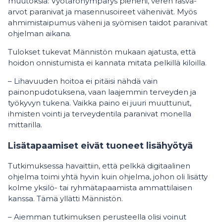
muutoksia: Vyötärönympärys pieneni, veren rasva-
arvot paranivat ja masennusoireet vähenivät. Myös
ahmimistaipumus väheni ja syömisen taidot paranivat
ohjelman aikana.
Tulokset tukevat Männistön mukaan ajatusta, että
hoidon onnistumista ei kannata mitata pelkillä kiloilla.
– Lihavuuden hoitoa ei pitäisi nähdä vain
painonpudotuksena, vaan laajemmin terveyden ja
työkyvyn tukena. Vaikka paino ei juuri muuttunut,
ihmisten vointi ja terveydentila paranivat monella
mittarilla.
Lisätapaamiset eivät tuoneet lisähyötyä
Tutkimuksessa havaittiin, että pelkkä digitaalinen
ohjelma toimi yhtä hyvin kuin ohjelma, johon oli lisätty
kolme yksilö- tai ryhmätapaamista ammattilaisen
kanssa. Tämä yllätti Männistön.
– Aiemman tutkimuksen perusteella olisi voinut