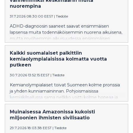
vanhemmiksi keskimäärin muita
nuorempina
31.7.2026 08:30:00 EEST
|
Tiedote
ADHD-diagnoosin saaneet saavat ensimmäisen
lapsensa muita todennäköisemmin nuorena aikuisena,
mutta myöhemmin aikuisuudessa ensimmäisen
lapsen saaminen on heillä muita
epätodennäköisempää. ADHD-diagnoosin saaneet
Kaikki suomalaiset palkittiin
ovat yleensä muita useammin lapsettomia.
kemiaolympialaisissa kolmatta vuotta
putkeen
30.7.2026 13:52:15 EEST
|
Tiedote
Kemianolympialaiset toivat Suomeen kolme pronssia
ja yhden kunniamaininnan. Pohjoismaisissa
kemiakilpailussa sama nelikko voitti kolme hopeaa ja
yhden pronssin.
Muinaisessa Amazonissa kukoisti
miljoonien ihmisten sivilisaatio
29.7.2026 18:03:38 EEST
|
Tiedote