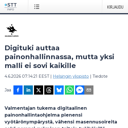
KIRJAUDU
Digituki auttaa
painonhallinnassa, mutta yksi
malli ei sovi kaikille
4.6.2026 07:14:21 EEST
|
Helsingin yliopisto
|
Tiedote
Jaa
Valmentajan tukema digitaalinen
painonhallintaohjelma pienensi
vyötärönympärystä, vähensi masennusoireita