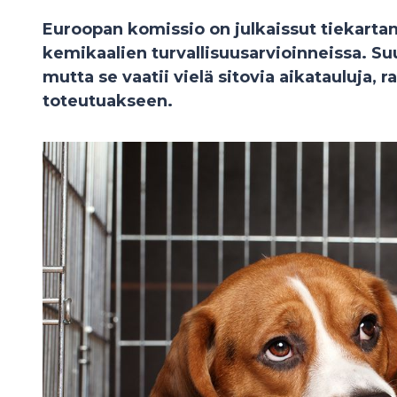
Euroopan komissio on julkaissut tiekarta
kemikaalien turvallisuusarvioinneissa. Su
mutta se vaatii vielä sitovia aikatauluja, r
toteutuakseen.