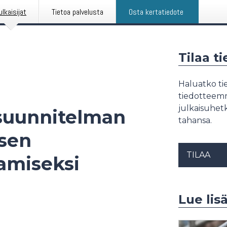
ulkaisijat
Tietoa palvelusta
Osta kertatiedote
Tilaa t
Haluatko tie
tiedotteemme
julkaisuhetk
 suunnitelman
tahansa.
ksen
TILAA
amiseksi
Lue lisä