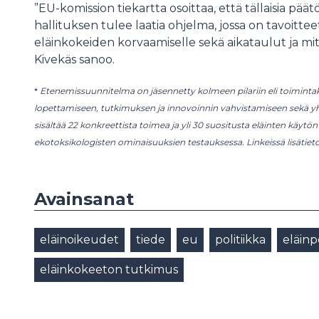
”EU-komission tiekartta osoittaa, että tällaisia p
hallituksen tulee laatia ohjelma, jossa on tavoitt
eläinkokeiden korvaamiselle sekä aikataulut ja mit
Kivekäs sanoo.
*
Etenemissuunnitelma on jäsennetty kolmeen pilariin eli toiminta
lopettamiseen, tutkimuksen ja innovoinnin vahvistamiseen sekä yh
sisältää 22 konkreettista toimea ja yli 30 suositusta eläinten käytön 
ekotoksikologisten ominaisuuksien testauksessa. Linkeissä lisätie
Avainsanat
eläinoikeudet
tiede
eu
politiikka
eläinpo
eläinkokeeton tutkimus