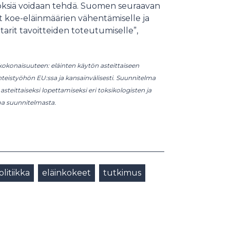
äätöksiä voidaan tehdä. Suomen seuraavan
eet koe-eläinmäärien vähentämiselle ja
tarit tavoitteiden toteutumiselle”,
kokonaisuuteen: eläinten käytön asteittaiseen
teistyöhön EU:ssa ja kansainvälisesti. Suunnitelma
asteittaiseksi lopettamiseksi eri toksikologisten ja
toa suunnitelmasta.
litiikka
eläinkokeet
tutkimus