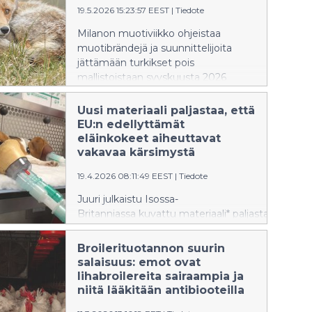
Suomen elintarvikeviennistä
19.5.2026 15:23:57 EEST
|
Tiedote
on kuitenkin hyvin pieni, ja
Milanon muotiviikko ohjeistaa
lisäksi suuri vientimaa Tanska luopuu
muotibrändejä ja suunnittelijoita
kirurgisesta kastraatiosta jo vuonna
jättämään turkikset pois
2030. Animalia on
mallistoistaan syyskuusta 2026
kannellut hallituksen
alkaen. Lähes kaikki tärkeimmät
esityksestä oikeuskanslerille.
muotitapahtumat ja -brändit ovat
Uusi materiaali paljastaa, että
nyt ottaneet kielteisen kannan
EU:n edellyttämät
turkiksiin.
eläinkokeet aiheuttavat
vakavaa kärsimystä
19.4.2026 08:11:49 EEST
|
Tiedote
Juuri julkaistu Isossa-
Britanniassa kuvattu materiaali* paljastaa,
että EU:n vaatimusten takia
tehtävät eläinkokeet tuottavat
Broilerituotannon suurin
eläimille suurta kärsimystä.
salaisuus: emot ovat
Eläinjärjestöt vaativat välitöntä
lihabroilereita sairaampia ja
siirtymää eläinkokeettomaan
niitä lääkitään antibiooteilla
tieteeseen.