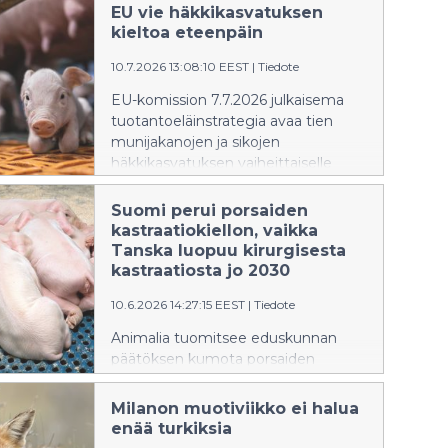
EU vie häkkikasvatuksen
kieltoa eteenpäin
10.7.2026 13:08:10 EEST
|
Tiedote
EU-komission 7.7.2026 julkaisema
tuotantoeläinstrategia avaa tien
munijakanojen ja sikojen
häkkikasvatuksen vaiheittaiselle
alasajolle. Komissio aikoo antaa
munijakanoja ja broilereita koskevan
Suomi perui porsaiden
lainsäädäntöesityksen vuoden 2026
kastraatiokiellon, vaikka
loppuun mennessä ja sikoja
Tanska luopuu kirurgisesta
koskevan ehdotuksen vuoden 2027
kastraatiosta jo 2030
toisella neljänneksellä.
10.6.2026 14:27:15 EEST
|
Tiedote
Animalia tuomitsee eduskunnan
päätöksen kumota porsaiden
kirurgisen kastraation kielto.
Päätöstä on perusteltu muun
Milanon muotiviikko ei halua
muassa sianlihan viennin
enää turkiksia
heikentymisellä. Sianlihan osuus