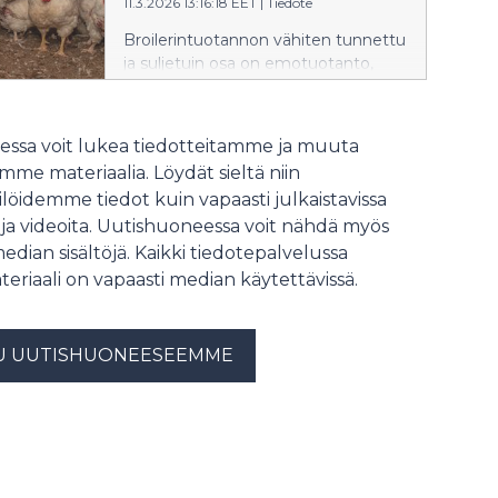
11.3.2026 13:16:18 EET
|
Tiedote
Broilerintuotannon vähiten tunnettu
ja suljetuin osa on emotuotanto,
josta tietoa on vaikea saada.
Animalia-median selvityksen
mukaan emotuotannossa
ssa voit lukea tiedotteitamme ja muuta
lihabroilereiden vanhemmat elävät
me materiaalia. Löydät sieltä niin
jatkuvassa nälässä ja ne kärsivät
löidemme tiedot kuin vapaasti julkaistavissa
sairauksista vielä lihabroilereitakin
 ja videoita. Uutishuoneessa voit nähdä myös
enemmän.
median sisältöjä. Kaikki tiedotepalvelussa
teriaali on vapaasti median käytettävissä.
U UUTISHUONEESEEMME