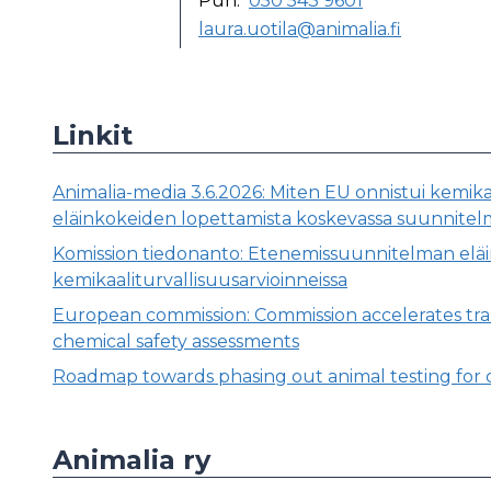
Puh:
050 543 9601
laura.uotila@animalia.fi
Linkit
Animalia-media 3.6.2026: Miten EU onnistui kemikaa
eläinkokeiden lopettamista koskevassa suunnitel
Komission tiedonanto: Etenemissuunnitelman eläin
kemikaaliturvallisuusarvioinneissa
European commission: Commission accelerates tran
chemical safety assessments
Roadmap towards phasing out animal testing for 
Animalia ry