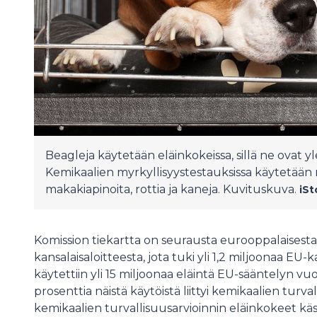
Beagleja käytetään eläinkokeissa, sillä ne ovat yle
Kemikaalien myrkyllisyystestauksissa käytetään m
makakiapinoita, rottia ja kaneja. Kuvituskuva.
iSt
Komission tiekartta on seurausta eurooppalaisesta
kansalaisaloitteesta, jota tuki yli 1,2 miljoonaa EU
käytettiin yli 15 miljoonaa eläintä EU-sääntelyn vuo
prosenttia näistä käytöistä liittyi kemikaalien turva
kemikaalien turvallisuusarvioinnin eläinkokeet käsi