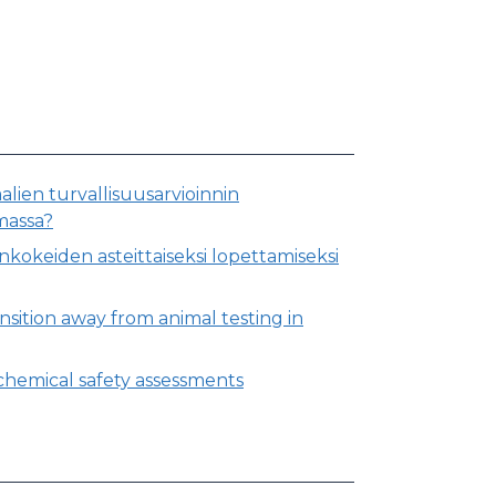
lien turvallisuusarvioinnin
massa?
kokeiden asteittaiseksi lopettamiseksi
sition away from animal testing in
chemical safety assessments