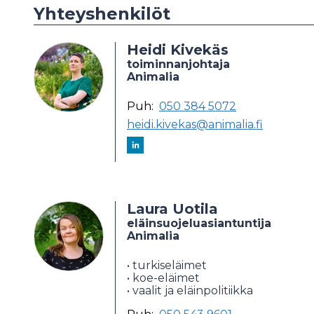
Yhteyshenkilöt
Heidi Kivekäs
toiminnanjohtaja
Animalia
Puh:
050 384 5072
heidi.kivekas@animalia.fi
Laura Uotila
eläinsuojeluasiantuntija
Animalia
• turkiseläimet
• koe-eläimet
• vaalit ja eläinpolitiikka