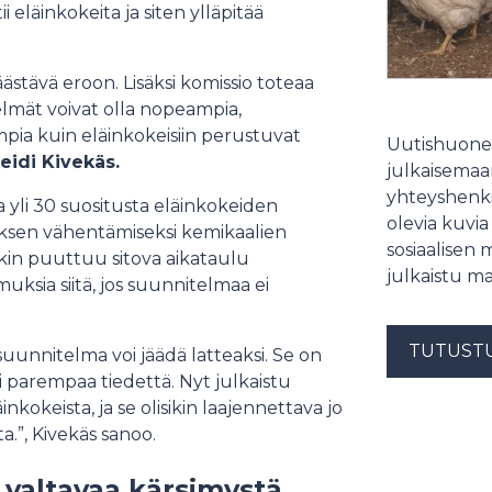
i eläinkokeita ja siten ylläpitää
äästävä eroon. Lisäksi komissio toteaa
mät voivat olla nopeampia,
mpia kuin eläinkokeisiin perustuvat
Uutishuonee
eidi Kivekäs.
julkaisemaam
yhteyshenki
 yli 30 suositusta eläinkokeiden
olevia kuvia
yksen vähentämiseksi kemikaalien
sosiaalisen 
kin puuttuu sitova aikataulu
julkaistu ma
uksia siitä, jos suunnitelmaa ei
TUTUST
 suunnitelma voi jäädä latteaksi. Se on
i parempaa tiedettä. Nyt julkaistu
kokeista, ja se olisikin laajennettava jo
a.”, Kivekäs sanoo.
 valtavaa kärsimystä