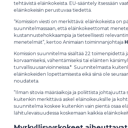
tehtävistä eläinkokeista. EU-sääntely itsessään vaati
eläinkokeisiin perustuvaa tiedettä.
“Komission viesti on merkittävä: eläinkokeista on p
suunnitelmassaan, että eläinkokeettomat menetel
kustannustehokkaampia ja tieteellisesti relevanti
menetelmät”, kertoo Animaian toiminnanjohtaja
H
Komission suunnitelma sisältää 22 toimenpidettä ja
korvaamiseksi, vähentämiseksi tai eläinten kärsim
turvallisuusarvioinneissa.* Suunnitelmasta kuiten
eläinkokeiden lopettamisesta eikä siinä ole seuraam
noudateta.
”Ilman sitovia määräaikoja ja poliittista johtajuutta
kuitenkin merkittävä askel eläinoikeuksille ja koht
suunnitelma koskee kuitenkin vain pientä osaa eläin
lähitulevaisuudessa koskemaan kaikkia eläinkokeit
Myrkyllisyyskokeet aiheuttavat