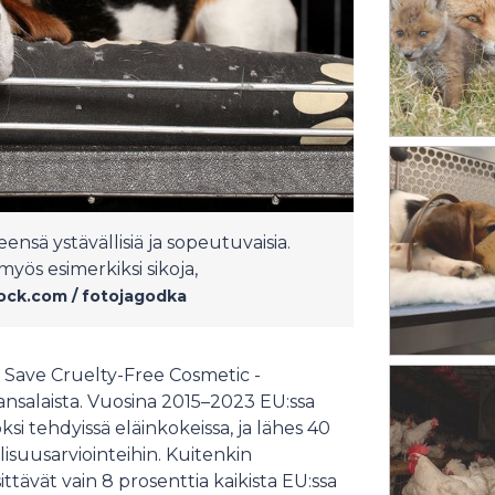
ensä ystävällisiä ja sopeutuvaisia.
yös esimerkiksi sikoja,
ock.com / fotojagodka
 Save Cruelty-Free Cosmetic -
-kansalaista. Vuosina 2015–2023 EU:ssa
ksi tehdyissä eläinkokeissa, ja lähes 40
llisuusarviointeihin. Kuitenkin
ttävät vain 8 prosenttia kaikista EU:ssa