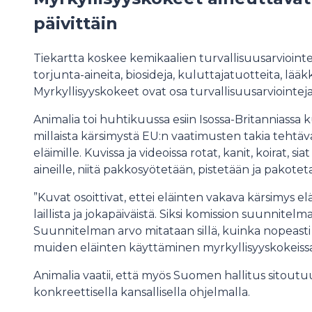
päivittäin
Tiekartta koskee kemikaalien turvallisuusarviointe
torjunta-aineita, biosideja, kuluttajatuotteita, lääkk
Myrkyllisyyskokeet ovat osa turvallisuusarviointej
Animalia toi huhtikuussa esiin Isossa-Britanniassa k
millaista kärsimystä EU:n vaatimusten takia tehtä
eläimille. Kuvissa ja videoissa rotat, kanit, koirat, si
aineille, niitä pakkosyötetään, pistetään ja pakote
”Kuvat osoittivat, ettei eläinten vakava kärsimys el
laillista ja jokapäiväistä. Siksi komission suunnitelma
Suunnitelman arvo mitataan sillä, kuinka nopeasti r
muiden eläinten käyttäminen myrkyllisyyskokeissa
Animalia vaatii, että myös Suomen hallitus sitout
konkreettisella kansallisella ohjelmalla.