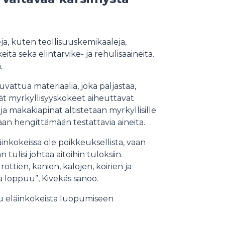
ja, kuten teollisuuskemikaaleja,
eitä sekä elintarvike- ja rehulisäaineita.
a.
uvattua materiaalia, joka paljastaa,
vät myrkyllisyyskokeet aiheuttavat
at ja makakiapinat altistetaan myrkyllisille
taan hengittämään testattavia aineita.
äinkokeissa ole poikkeuksellista, vaan
n tulisi johtaa aitoihin tuloksiin.
ottien, kanien, kalojen, koirien ja
 loppuu”, Kivekäs sanoo.
uu eläinkokeista luopumiseen