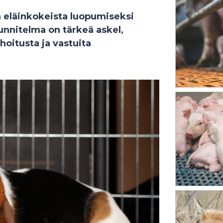
n eläinkokeista luopumiseksi
unnitelma on tärkeä askel,
ahoitusta ja vastuita