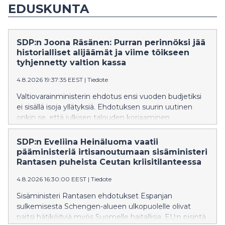
EDUSKUNTA
SDP:n Joona Räsänen: Purran perinnöksi jää
historialliset alijäämät ja viime töikseen
tyhjennetty valtion kassa
4.8.2026 19:37:35 EEST
|
Tiedote
Valtiovarainministerin ehdotus ensi vuoden budjetiksi
ei sisällä isoja yllätyksiä. Ehdotuksen suurin uutinen
onkin se, että julkisen talouden korjaaminen
työnnetään seuraavan hallituksen syliin, SDP:n Joona
Räsänen toteaa.
SDP:n Eveliina Heinäluoma vaatii
pääministeriä irtisanoutumaan sisäministeri
Rantasen puheista Ceutan kriisitilanteessa
4.8.2026 16:30:00 EEST
|
Tiedote
Sisäministeri Rantasen ehdotukset Espanjan
sulkemisesta Schengen-alueen ulkopuolelle olivat
paitsi hätiköityjä myös Suomelle haitallisia. EU:n pisintä