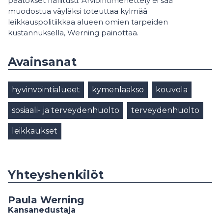
päätökset hallitusti. Arviointimenettely ei saa
muodostua väyläksi toteuttaa kylmää
leikkauspolitiikkaa alueen omien tarpeiden
kustannuksella, Werning painottaa.
Avainsanat
hyvinvointialueet
kymenlaakso
kouvola
sosiaali- ja terveydenhuolto
terveydenhuolto
leikkaukset
Yhteyshenkilöt
Paula Werning
Kansanedustaja