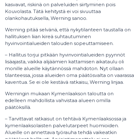
kasvavat, riskinä on palveluiden siirtyminen pois
Kouvolasta. Tätä kehitystä ei voi sivuuttaa
olankohautuksella, Werning sanoo.
Werning pitää selvänä, että nykytilanteen taustalla on
hallituksen liian kireä suhtautuminen
hyvinvointialueiden talouden sopeuttamiseen.
– Hallitus torjui pitkään hyvinvointialueiden pyynnöt
lisäajasta, vaikka alijäämien kattamisen aikataulu oli
monille alueille käytännössä mahdoton. Nyt ollaan
tilanteessa, jossa alueiden oma päätösvalta on vaarassa
kaventua. Se ei ole kestävä ratkaisu, Werning linjaa.
Werningin mukaan Kymenlaakson taloutta on
edelleen mahdollista vahvistaa alueen omilla
päätöksillä.
– Tarvittavat ratkaisut on tehtävä Kymenlaaksossa ja
kymenlaaksolaisten palvelutarpeet huomioiden.
Alueille on annettava työrauha tehdä vaikeatkin