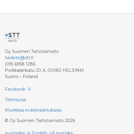
Oy Suomen Tietotoimisto
tiedote@stt.fi
(09) 6958 1286
Porkkalankatu 20 A, 00180 HELSINKI
Suomi – Finland
Facebook
X
Tietosuoja
Muokkaa evästeasetuksiasi
©
Oy Suomen Tietotoimisto
2026
suomeksi
in English
på svenska