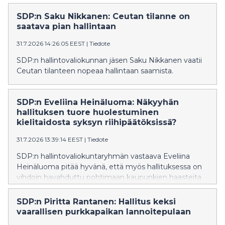
itärajaa vartioivalle Suomelle on erityisen tärkeää
säilyttää muiden EU-maiden tuki ja ymmärrys
SDP:n Saku Nikkanen: Ceutan tilanne on
rajaturvallisuuden vaikeissa oloissa.
saatava pian hallintaan
31.7.2026 14:26:05 EEST
|
Tiedote
SDP:n hallintovaliokunnan jäsen Saku Nikkanen vaatii
Ceutan tilanteen nopeaa hallintaan saamista.
SDP:n Eveliina Heinäluoma: Näkyyhän
hallituksen tuore huolestuminen
kielitaidosta syksyn riihipäätöksissä?
31.7.2026 13:39:14 EEST
|
Tiedote
SDP:n hallintovaliokuntaryhmän vastaava Eveliina
Heinäluoma pitää hyvänä, että myös hallituksessa on
vihdoin havahduttu pohtimaan kaupunkien haasteita
eriytymiskehityksen torjunnassa. Hallituksen aiemmat
päätökset ovat vähentäneet kaupunkien
SDP:n Piritta Rantanen: Hallitus keksi
mahdollisuuksia järjestää esimerkiksi
vaarallisen purkkapaikan lannoitepulaan
maahanmuuttajien kielikoulutusta.