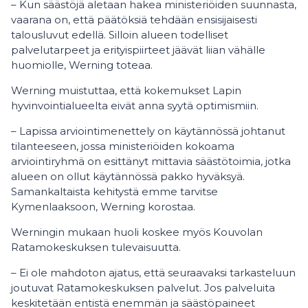
– Kun säästöjä aletaan hakea ministeriöiden suunnasta,
vaarana on, että päätöksiä tehdään ensisijaisesti
talousluvut edellä. Silloin alueen todelliset
palvelutarpeet ja erityispiirteet jäävät liian vähälle
huomiolle, Werning toteaa.
Werning muistuttaa, että kokemukset Lapin
hyvinvointialueelta eivät anna syytä optimismiin.
– Lapissa arviointimenettely on käytännössä johtanut
tilanteeseen, jossa ministeriöiden kokoama
arviointiryhmä on esittänyt mittavia säästötoimia, jotka
alueen on ollut käytännössä pakko hyväksyä.
Samankaltaista kehitystä emme tarvitse
Kymenlaaksoon, Werning korostaa.
Werningin mukaan huoli koskee myös Kouvolan
Ratamokeskuksen tulevaisuutta.
– Ei ole mahdoton ajatus, että seuraavaksi tarkasteluun
joutuvat Ratamokeskuksen palvelut. Jos palveluita
keskitetään entistä enemmän ja säästöpaineet