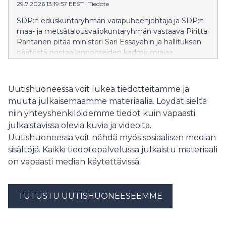
29.7.2026 13:19:57 EEST
|
Tiedote
SDP:n eduskuntaryhmän varapuheenjohtaja ja SDP:n
maa- ja metsätalousvaliokuntaryhmän vastaava Piritta
Rantanen pitää ministeri Sari Essayahin ja hallituksen
päätöstä nostaa lannoitteiden kadmiumrajaa
riskialttiina uhkapelinä.
Uutishuoneessa voit lukea tiedotteitamme ja
muuta julkaisemaamme materiaalia. Löydät sieltä
niin yhteyshenkilöidemme tiedot kuin vapaasti
julkaistavissa olevia kuvia ja videoita.
Uutishuoneessa voit nähdä myös sosiaalisen median
sisältöjä. Kaikki tiedotepalvelussa julkaistu materiaali
on vapaasti median käytettävissä.
TUTUSTU UUTISHUONEESEEMME