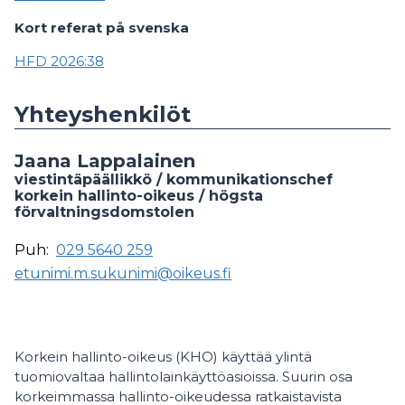
Kort referat på svenska
HFD 2026:38
Yhteyshenkilöt
Jaana Lappalainen
viestintäpäällikkö / kommunikationschef
korkein hallinto-oikeus / högsta
förvaltningsdomstolen
Puh:
029 5640 259
etunimi.m.sukunimi@oikeus.fi
Korkein hallinto-oikeus (KHO) käyttää ylintä
tuomiovaltaa hallintolainkäyttöasioissa. Suurin osa
korkeimmassa hallinto-oikeudessa ratkaistavista