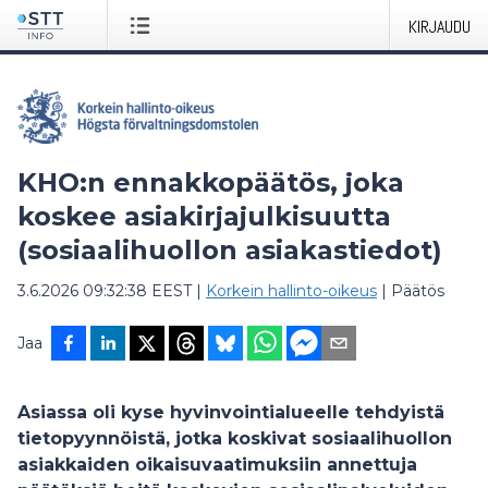
KIRJAUDU
KHO:n ennakkopäätös, joka
koskee asiakirjajulkisuutta
(sosiaalihuollon asiakastiedot)
3.6.2026 09:32:38 EEST
|
Korkein hallinto-oikeus
|
Päätös
Jaa
Asiassa oli kyse hyvinvointialueelle tehdyistä
tietopyynnöistä, jotka koskivat sosiaalihuollon
asiakkaiden oikaisuvaatimuksiin annettuja