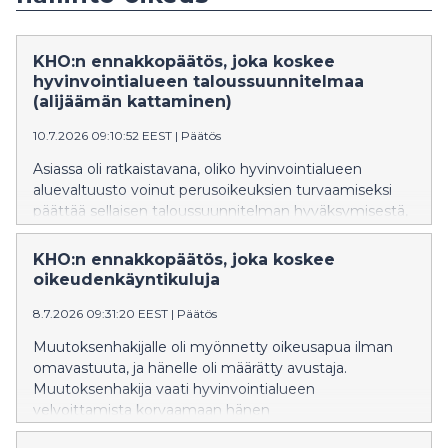
KHO:n ennakkopäätös, joka koskee
hyvinvointialueen taloussuunnitelmaa
(alijäämän kattaminen)
10.7.2026 09:10:52 EEST
|
Päätös
Asiassa oli ratkaistavana, oliko hyvinvointialueen
aluevaltuusto voinut perusoikeuksien turvaamiseksi
päättää sellaisen taloussuunnitelman hyväksymisestä,
jossa ei ollut noudatettu hyvinvointialuelaissa
säädettyä määräaikaa hyvinvointialueen taseeseen
KHO:n ennakkopäätös, joka koskee
kertyneen alijäämän kattamiselle.
oikeudenkäyntikuluja
8.7.2026 09:31:20 EEST
|
Päätös
Muutoksenhakijalle oli myönnetty oikeusapua ilman
omavastuuta, ja hänelle oli määrätty avustaja.
Muutoksenhakija vaati hyvinvointialueen
velvoittamista korvaamaan hänen
oikeudenkäyntikulunsa korkeimmassa hallinto-