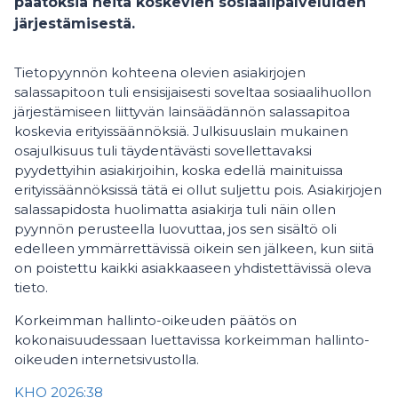
päätöksiä heitä koskevien sosiaalipalveluiden
järjestämisestä.
Tietopyynnön kohteena olevien asiakirjojen
salassapitoon tuli ensisijaisesti soveltaa sosiaalihuollon
järjestämiseen liittyvän lainsäädännön salassapitoa
koskevia erityissäännöksiä. Julkisuuslain mukainen
osajulkisuus tuli täydentävästi sovellettavaksi
pyydettyihin asiakirjoihin, koska edellä mainituissa
erityissäännöksissä tätä ei ollut suljettu pois. Asiakirjojen
salassapidosta huolimatta asiakirja tuli näin ollen
pyynnön perusteella luovuttaa, jos sen sisältö oli
edelleen ymmärrettävissä oikein sen jälkeen, kun siitä
on poistettu kaikki asiakkaaseen yhdistettävissä oleva
tieto.
Korkeimman hallinto-oikeuden päätös on
kokonaisuudessaan luettavissa korkeimman hallinto-
oikeuden internetsivustolla.
KHO 2026:38