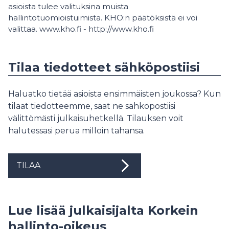
asioista tulee valituksina muista
hallintotuomioistuimista. KHO:n päätöksistä ei voi
valittaa. www.kho.fi - http://www.kho.fi
Tilaa tiedotteet sähköpostiisi
Haluatko tietää asioista ensimmäisten joukossa? Kun
tilaat tiedotteemme, saat ne sähköpostiisi
välittömästi julkaisuhetkellä. Tilauksen voit
halutessasi perua milloin tahansa.
TILAA
Lue lisää julkaisijalta Korkein
hallinto-oikeus