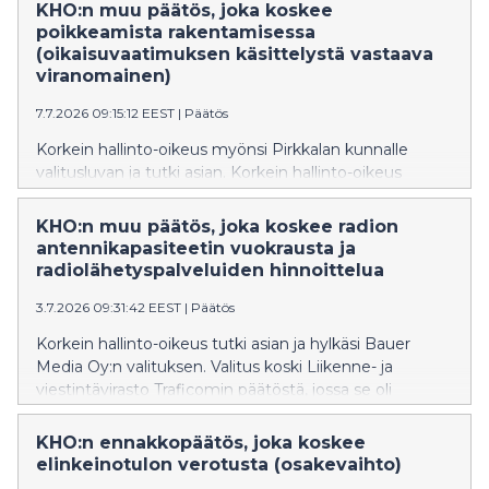
oikeudessa siltä osin kuin niitä ei korvata
KHO:n muu päätös, joka koskee
oikeusapupäätöksen perusteella valtion varoista.
poikkeamista rakentamisessa
(oikaisuvaatimuksen käsittelystä vastaava
viranomainen)
7.7.2026 09:15:12 EEST
|
Päätös
Korkein hallinto-oikeus myönsi Pirkkalan kunnalle
valitusluvan ja tutki asian. Korkein hallinto-oikeus
kumosi Hämeenlinnan hallinto-oikeuden päätöksen ja
palautti asian hallinto-oikeudelle uudelleen
KHO:n muu päätös, joka koskee radion
käsiteltäväksi. Asiassa oli ratkaistavana, millä taholla on
antennikapasiteetin vuokrausta ja
ollut toimivalta käsitellä kaavoitusjohtajan
radiolähetyspalveluiden hinnoittelua
poikkeamispäätöksestä tehdyt oikaisuvaatimukset.
3.7.2026 09:31:42 EEST
|
Päätös
Asian tausta, korkeimmassa hallinto-oikeudessa
esitetyt vaatimukset ja korkeimman hallinto-oikeuden
Korkein hallinto-oikeus tutki asian ja hylkäsi Bauer
ratkaisun perustelut ovat luettavissa korkeimman
Media Oy:n valituksen. Valitus koski Liikenne- ja
hallinto-oikeuden internetsivustolla julkaistusta
viestintävirasto Traficomin päätöstä, jossa se oli
päätöksestä. KHO 7.7.2026 T 1887
katsonut, siltä osin kuin asiasta oli korkeimmassa
hallinto-oikeudessa kysymys, että Digitan
KHO:n ennakkopäätös, joka koskee
päälähetysasemien radion antennikapasiteetin
elinkeinotulon verotusta (osakevaihto)
vuokrauksen hinnoittelu ja hinnastot ovat