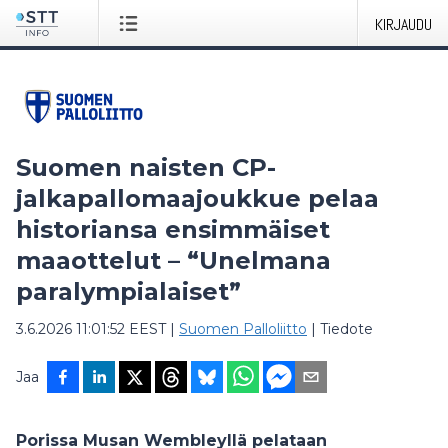
KIRJAUDU
Suomen naisten CP-
jalkapallomaajoukkue pelaa
historiansa ensimmäiset
maaottelut – “Unelmana
paralympialaiset”
3.6.2026 11:01:52 EEST
|
Suomen Palloliitto
|
Tiedote
Jaa
Porissa Musan Wembleyllä pelataan