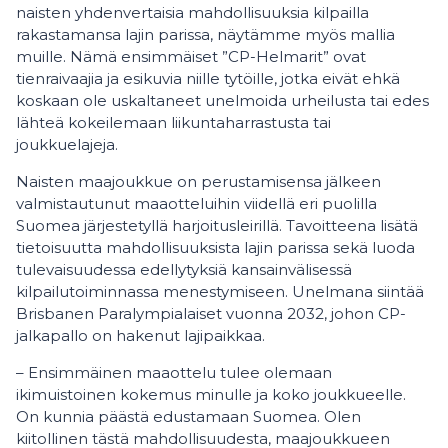
naisten yhdenvertaisia mahdollisuuksia kilpailla
rakastamansa lajin parissa, näytämme myös mallia
muille. Nämä ensimmäiset ”CP-Helmarit” ovat
tienraivaajia ja esikuvia niille tytöille, jotka eivät ehkä
koskaan ole uskaltaneet unelmoida urheilusta tai edes
lähteä kokeilemaan liikuntaharrastusta tai
joukkuelajeja.
Naisten maajoukkue on perustamisensa jälkeen
valmistautunut maaotteluihin viidellä eri puolilla
Suomea järjestetyllä harjoitusleirillä. Tavoitteena lisätä
tietoisuutta mahdollisuuksista lajin parissa sekä luoda
tulevaisuudessa edellytyksiä kansainvälisessä
kilpailutoiminnassa menestymiseen. Unelmana siintää
Brisbanen Paralympialaiset vuonna 2032, johon CP-
jalkapallo on hakenut lajipaikkaa.
– Ensimmäinen maaottelu tulee olemaan
ikimuistoinen kokemus minulle ja koko joukkueelle.
On kunnia päästä edustamaan Suomea. Olen
kiitollinen tästä mahdollisuudesta, maajoukkueen