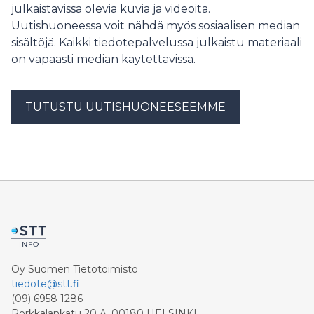
julkaistavissa olevia kuvia ja videoita.
Uutishuoneessa voit nähdä myös sosiaalisen median
sisältöjä. Kaikki tiedotepalvelussa julkaistu materiaali
on vapaasti median käytettävissä.
TUTUSTU UUTISHUONEESEEMME
Oy Suomen Tietotoimisto
tiedote@stt.fi
(09) 6958 1286
Porkkalankatu 20 A, 00180 HELSINKI