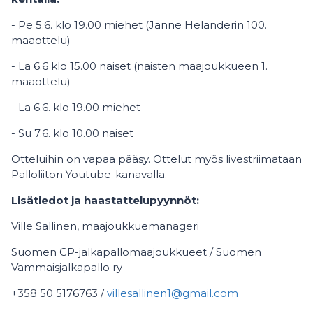
- Pe 5.6. klo 19.00 miehet (Janne Helanderin 100.
maaottelu)
- La 6.6 klo 15.00 naiset (naisten maajoukkueen 1.
maaottelu)
- La 6.6. klo 19.00 miehet
- Su 7.6. klo 10.00 naiset
Otteluihin on vapaa pääsy. Ottelut myös livestriimataan
Palloliiton Youtube-kanavalla.
Lisätiedot ja haastattelupyynnöt:
Ville Sallinen, maajoukkuemanageri
Suomen CP-jalkapallomaajoukkueet / Suomen
Vammaisjalkapallo ry
+358 50 5176763 /
villesallinen1@gmail.com