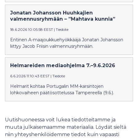
Jonatan Johansson Huuhkajien
valmennusryhmään – ”Mahtava kunnia”
18.6.2026 10:05:58 EEST
|
Tiedote
Entinen A-maajoukkuehyökkääjä Jonatan Johansson
liittyy Jacob Friisin valmennusryhmään.
Helmareiden mediaohjelma 7.–9.6.2026
6.6.2026 11:10:43 EEST
|
Tiedote
Helmarit kohtaa Portugalin MM-karsintojen
lohkovaiheen päätösottelussa Tampereella (9.6.).
Uutishuoneessa voit lukea tiedotteitamme ja
muuta julkaisemaamme materiaalia. Löydät sieltä
niin yhteyshenkilöidemme tiedot kuin vapaasti