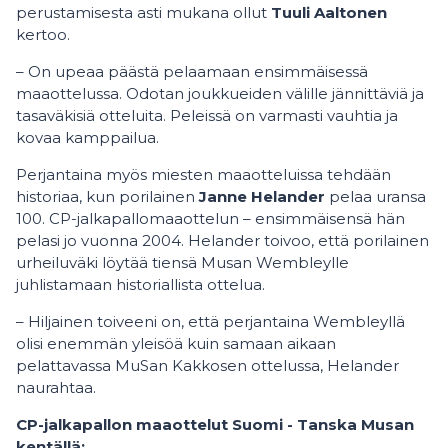
perustamisesta asti mukana ollut
Tuuli Aaltonen
kertoo.
– On upeaa päästä pelaamaan ensimmäisessä
maaottelussa. Odotan joukkueiden välille jännittäviä ja
tasaväkisiä otteluita. Peleissä on varmasti vauhtia ja
kovaa kamppailua.
Perjantaina myös miesten maaotteluissa tehdään
historiaa, kun porilainen
Janne Helander
pelaa uransa
100. CP-jalkapallomaaottelun – ensimmäisensä hän
pelasi jo vuonna 2004. Helander toivoo, että porilainen
urheiluväki löytää tiensä Musan Wembleylle
juhlistamaan historiallista ottelua.
– Hiljainen toiveeni on, että perjantaina Wembleyllä
olisi enemmän yleisöä kuin samaan aikaan
pelattavassa MuSan Kakkosen ottelussa, Helander
naurahtaa.
CP-jalkapallon maaottelut Suomi - Tanska Musan
kentällä: