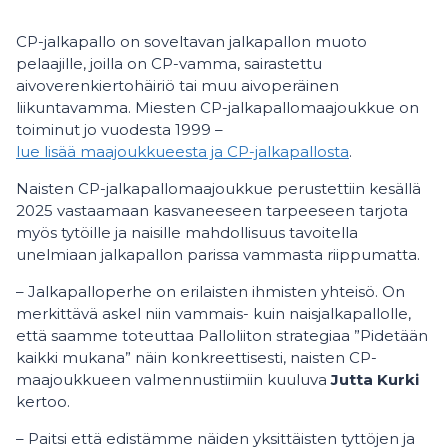
CP-jalkapallo on soveltavan jalkapallon muoto
pelaajille, joilla on CP-vamma, sairastettu
aivoverenkiertohäiriö tai muu aivoperäinen
liikuntavamma. Miesten CP-jalkapallomaajoukkue on
toiminut jo vuodesta 1999 –
lue lisää maajoukkueesta ja CP-jalkapallosta
.
Naisten CP-jalkapallomaajoukkue perustettiin kesällä
2025 vastaamaan kasvaneeseen tarpeeseen tarjota
myös tytöille ja naisille mahdollisuus tavoitella
unelmiaan jalkapallon parissa vammasta riippumatta.
– Jalkapalloperhe on erilaisten ihmisten yhteisö. On
merkittävä askel niin vammais- kuin naisjalkapallolle,
että saamme toteuttaa Palloliiton strategiaa ”Pidetään
kaikki mukana” näin konkreettisesti, naisten CP-
maajoukkueen valmennustiimiin kuuluva
Jutta Kurki
kertoo.
– Paitsi että edistämme näiden yksittäisten tyttöjen ja