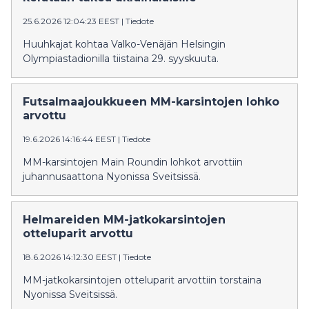
25.6.2026 12:04:23 EEST
|
Tiedote
Huuhkajat kohtaa Valko-Venäjän Helsingin
Olympiastadionilla tiistaina 29. syyskuuta.
Futsalmaajoukkueen MM-karsintojen lohko
arvottu
19.6.2026 14:16:44 EEST
|
Tiedote
MM-karsintojen Main Roundin lohkot arvottiin
juhannusaattona Nyonissa Sveitsissä.
Helmareiden MM-jatkokarsintojen
otteluparit arvottu
18.6.2026 14:12:30 EEST
|
Tiedote
MM-jatkokarsintojen otteluparit arvottiin torstaina
Nyonissa Sveitsissä.