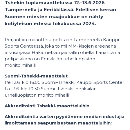
Tshekin tuplamaaottelussa 12.-13.6.2026
Tampereella ja Eerikkilässä. Edellisen kerran
Suomen miesten maajoukkue on nähty
kotiyleisön edessä lokakuussa 2024.
Perjantain maaottelu pelataan Tampereella Kauppi
Sports Centerissä, joka toimii MM-kisojen areenana
alkusarjassa Hakametsän jäähallin ohella. Lauantaina
pelipaikkana on Eerikkilän urheiluopiston
monitoimihalli.
Suomi-Tshekki-maaottelut
Pe 12.6. klo 16.00 Suomi–Tshekki, Kauppi Sports Center
La 13.6. klo 10.30 Suomi–Tshekki, Eerikkilän
urheiluopiston monitoimihalli
Akkreditointi Tshekki-maaotteluihin
Akkreditointia varten pyydämme median edustajia
ilmoittamaan saapumisestaan maaotteluihin: