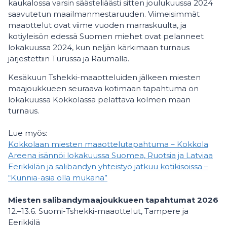
kaukalossa varsin säästeliäästi sitten joulukuussa 2024
saavutetun maailmanmestaruuden. Viimeisimmät
maaottelut ovat viime vuoden marraskuulta, ja
kotiyleisön edessä Suomen miehet ovat pelanneet
lokakuussa 2024, kun neljän kärkimaan turnaus
järjestettiin Turussa ja Raumalla.
Kesäkuun Tshekki-maaotteluiden jälkeen miesten
maajoukkueen seuraava kotimaan tapahtuma on
lokakuussa Kokkolassa pelattava kolmen maan
turnaus.
Lue myös:
Kokkolaan miesten maaottelutapahtuma – Kokkola
Areena isännöi lokakuussa Suomea, Ruotsia ja Latviaa
Eerikkilän ja salibandyn yhteistyö jatkuu kotikisoissa –
“Kunnia-asia olla mukana”
Miesten salibandymaajoukkueen tapahtumat 2026
12.–13.6. Suomi-Tshekki-maaottelut, Tampere ja
Eerikkilä