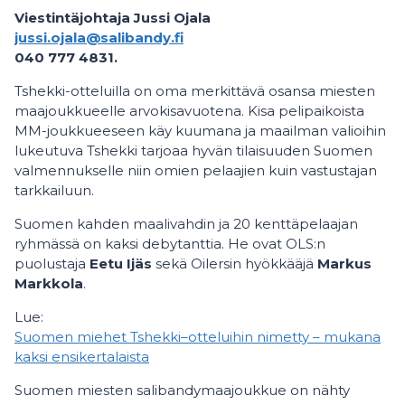
Viestintäjohtaja Jussi Ojala
jussi.ojala@salibandy.fi
040 777 4831.
Tshekki-otteluilla on oma merkittävä osansa miesten
maajoukkueelle arvokisavuotena. Kisa pelipaikoista
MM-joukkueeseen käy kuumana ja maailman valioihin
lukeutuva Tshekki tarjoaa hyvän tilaisuuden Suomen
valmennukselle niin omien pelaajien kuin vastustajan
tarkkailuun.
Suomen kahden maalivahdin ja 20 kenttäpelaajan
ryhmässä on kaksi debytanttia. He ovat OLS:n
puolustaja
Eetu Ijäs
sekä Oilersin hyökkääjä
Markus
Markkola
.
Lue:
Suomen miehet Tshekki–otteluihin nimetty – mukana
kaksi ensikertalaista
Suomen miesten salibandymaajoukkue on nähty