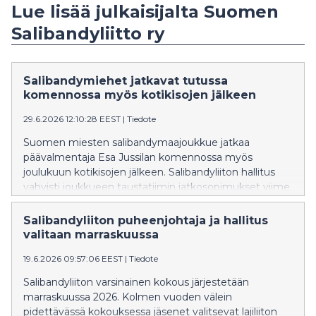
Lue lisää julkaisijalta Suomen
Salibandyliitto ry
Salibandymiehet jatkavat tutussa
komennossa myös kotikisojen jälkeen
29.6.2026 12:10:28 EEST
|
Tiedote
Suomen miesten salibandymaajoukkue jatkaa
päävalmentaja Esa Jussilan komennossa myös
joulukuun kotikisojen jälkeen. Salibandyliiton hallitus
vahvisti joukkueen taustatiimin jatkosopimukset viime
viikon kokouksessaan.
Salibandyliiton puheenjohtaja ja hallitus
valitaan marraskuussa
19.6.2026 09:57:06 EEST
|
Tiedote
Salibandyliiton varsinainen kokous järjestetään
marraskuussa 2026. Kolmen vuoden välein
pidettävässä kokouksessa jäsenet valitsevat lajiliiton