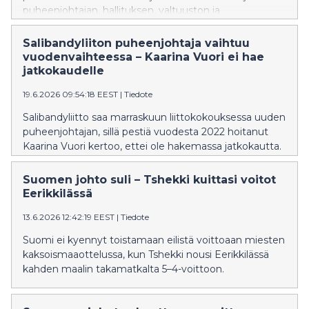
puheenjohtajan, hallituksen, valtuuston ja
valituslautakunnan toimikaudelle 2027–2029.
Salibandyliiton puheenjohtaja vaihtuu
vuodenvaihteessa – Kaarina Vuori ei hae
jatkokaudelle
19.6.2026 09:54:18 EEST
|
Tiedote
Salibandyliitto saa marraskuun liittokokouksessa uuden
puheenjohtajan, sillä pestiä vuodesta 2022 hoitanut
Kaarina Vuori kertoo, ettei ole hakemassa jatkokautta.
Suomen johto suli – Tshekki kuittasi voitot
Eerikkilässä
13.6.2026 12:42:19 EEST
|
Tiedote
Suomi ei kyennyt toistamaan eilistä voittoaan miesten
kaksoismaaottelussa, kun Tshekki nousi Eerikkilässä
kahden maalin takamatkalta 5–4-voittoon.