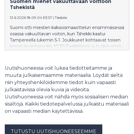
Suomen miehet vakuuttavaan voittoon
Tshekistä
12.6.2026 18:09:04 EEST
|
Tiedote
Suomi otti miesten kaksoismaaottelun ensimmäisessä
osassa vakuuttavan voiton, kun Tshekki kaatui
Tampereella lukemin 5-1. Joukkueet kohtaavat toisen
kerran lauantaina klo 10.30 Eerikkilässä, ja tuokin ottelu
nähdään ilmaisena lähetyksenä SalibandyTV:ssä.
Uutishuoneessa voit lukea tiedotteitamme ja
muuta julkaisemaamme materiaalia. Löydät sieltä
niin yhteyshenkilöidemme tiedot kuin vapaasti
julkaistavissa olevia kuvia ja videoita.
Uutishuoneessa voit nähdä myös sosiaalisen median
sisältöjä. Kaikki tiedotepalvelussa julkaistu materiaali
on vapaasti median käytettävissä.
TUTUSTU UUTISHUONEESEEMME