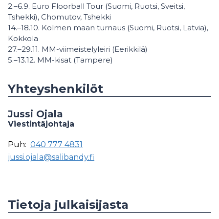
2.–6.9. Euro Floorball Tour (Suomi, Ruotsi, Sveitsi,
Tshekki), Chomutov, Tshekki
14.–18.10. Kolmen maan turnaus (Suomi, Ruotsi, Latvia),
Kokkola
27.–29.11. MM-viimeistelyleiri (Eerikkilä)
5.–13.12. MM-kisat (Tampere)
Yhteyshenkilöt
Jussi Ojala
Viestintäjohtaja
Puh:
040 777 4831
jussi.ojala@salibandy.fi
Tietoja julkaisijasta