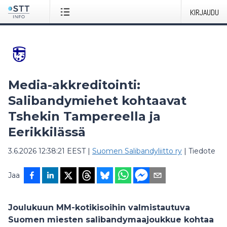
KIRJAUDU
Media-akkreditointi:
Salibandymiehet kohtaavat
Tshekin Tampereella ja
Eerikkilässä
3.6.2026 12:38:21 EEST
|
Suomen Salibandyliitto ry
|
Tiedote
Jaa
Joulukuun MM-kotikisoihin valmistautuva
Suomen miesten salibandymaajoukkue kohtaa