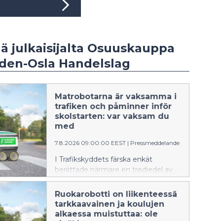
ää julkaisijalta Osuuskauppa
den-Osla Handelslag
Matrobotarna är vaksamma i
trafiken och påminner inför
skolstarten: var vaksam du
med
7.8.2026 09:00:00 EEST
|
Pressmeddelande
I Trafikskyddets färska enkät
berättade närmare en tredjedel av
bilisterna att de åtminstone en gång
inte har följt med trafiken så noga
Ruokarobotti on liikenteessä
eftersom de har tittat på telefonen.
tarkkaavainen ja koulujen
Nu är det dags att göra det till en
alkaessa muistuttaa: ole