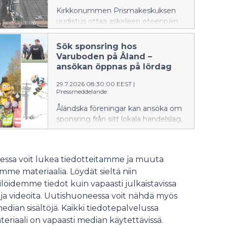
betjäna kunderna stegvis.
Kirkkonummen Prismakeskuksen
uudistus ottaa askeleen eteenpäin
torstaina 6.8., kun uusi laajennusosa
avataan lähes kokonaisuudessaan
Sök sponsring hos
asiakkaiden käyttöön. Samalla
Varuboden på Åland –
käyttöön otetaan uusi sisäänkäynti,
ansökan öppnas på lördag
uusi kassalinjasto avataan,
29.7.2026 08:30:00 EEST
|
verkkokaupan ja noutopalveluiden
Pressmeddelande
kokonaisuus laajenee ja
ravintolamaailma alkaa palvella
Åländska föreningar kan ansöka om
asiakkaita vaiheittain.
sponsring från sitt lokala handelslag,
Varuboden. Sponsansökan är öppen
två gånger om året. Årets andra
ansökningsomgång börjar lördagen
ssa voit lukea tiedotteitamme ja muuta
den 1 augusti.
me materiaalia. Löydät sieltä niin
löidemme tiedot kuin vapaasti julkaistavissa
 ja videoita. Uutishuoneessa voit nähdä myös
median sisältöjä. Kaikki tiedotepalvelussa
teriaali on vapaasti median käytettävissä.