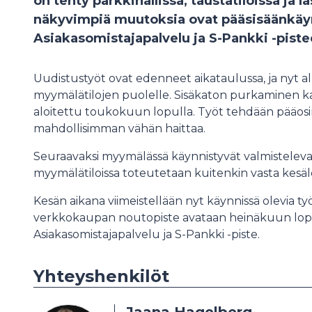
on tehty parkkihallissa, taustatiloissa ja la
näkyvimpiä muutoksia ovat pääsisäänkäy
Asiakasomistajapalvelu ja S-Pankki -piste
Uudistustyöt ovat edenneet aikataulussa, ja nyt 
myymälätilojen puolelle. Sisäkaton purkaminen kas
aloitettu toukokuun lopulla. Työt tehdään pääosin öi
mahdollisimman vähän haittaa.
Seuraavaksi myymälässä käynnistyvät valmistelev
myymälätiloissa toteutetaan kuitenkin vasta kes
Kesän aikana viimeistellään nyt käynnissä olevia ty
verkkokaupan noutopiste avataan heinäkuun lopu
Asiakasomistajapalvelu ja S-Pankki -piste.
Yhteyshenkilöt