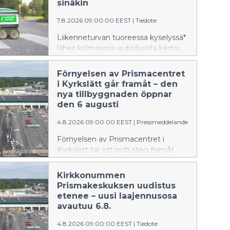
vana att vara vaksam vid ratten och
sinäkin
låta telefonen ligga kvar i väskan
7.8.2026 09:00:00 EEST
|
Tiedote
eller fickan, eftersom de små
skoleleverna igen är på väg ut i
Liikenneturvan tuoreessa kyselyssä*
trafiken.
lähes kolmasosa autoilijoista kertoi,
että liikenteen seuranta auton
ratissa on heikentynyt ainakin kerran
Förnyelsen av Prismacentret
puhelimen käytön takia. Nyt on aika
i Kyrkslätt går framåt – den
ottaa tarkkaavaisuus ratissa tavaksi
nya tillbyggnaden öppnar
ja jättää puhelin laukkuun tai
den 6 augusti
taskuun, sillä pienet koululaiset
4.8.2026 09:00:00 EEST
|
Pressmeddelande
aloittavat koulutiensä.
Förnyelsen av Prismacentret i
Kyrkslätt tar ett nytt steg framåt
torsdagen den 6 augusti, när den
nya tillbyggnaden nästan i sin helhet
Kirkkonummen
öppnas för kunderna. Samtidigt tas
Prismakeskuksen uudistus
en ny ingång i bruk, den nya
etenee – uusi laajennusosa
kassalinjen öppnas, nätbutikens och
avautuu 6.8.
upphämtningstjänsternas helhet
4.8.2026 09:00:00 EEST
|
Tiedote
utökas och restaurangvärlden börjar