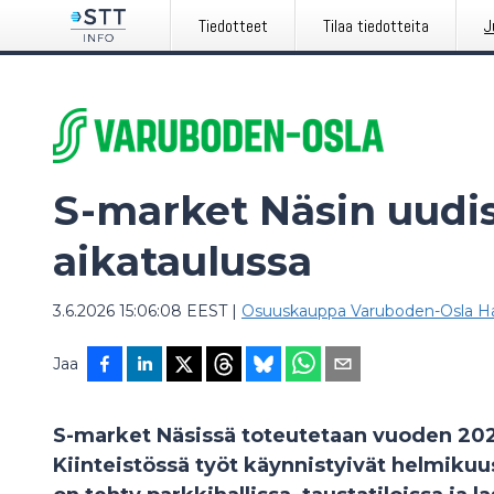
Tiedotteet
Tilaa tiedotteita
J
S-market Näsin uudi
aikataulussa
3.6.2026 15:06:08 EEST
|
Osuuskauppa Varuboden-Osla Ha
Jaa
S-market Näsissä toteutetaan vuoden 202
Kiinteistössä työt käynnistyivät helmikuu