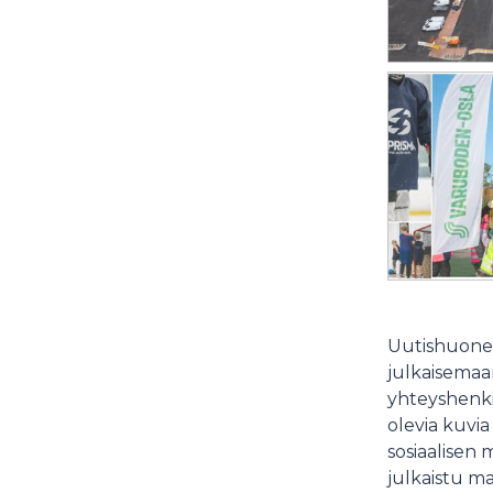
Uutishuonee
julkaisemaam
yhteyshenki
olevia kuvia
sosiaalisen 
julkaistu ma