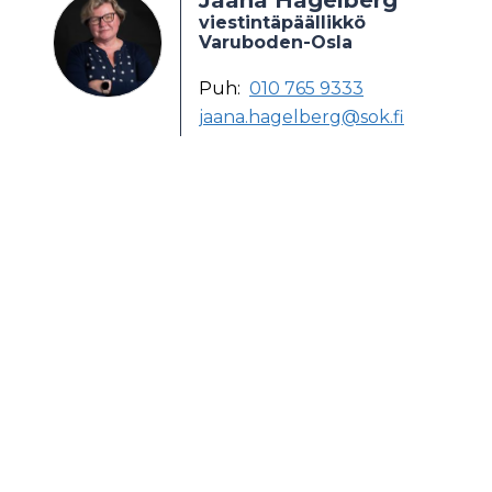
Jaana Hagelberg
viestintäpäällikkö
Varuboden-Osla
Puh:
010 765 9333
jaana.hagelberg@sok.fi