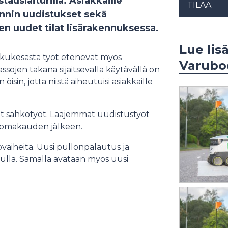
stauslaiturilla. Asiakkaille
TILAA
nnin uudistukset sekä
en uudet tilat lisärakennuksessa.
Lue lis
alkukesästä työt etenevät myös
Varubo
sojen takana sijaitsevalla käytävällä on
sin, jotta niistä aiheutuisi asiakkaille
at sähkötyöt. Laajemmat uudistustyöt
älomakauden jälkeen.
övaiheita. Uusi pullonpalautus ja
lla. Samalla avataan myös uusi