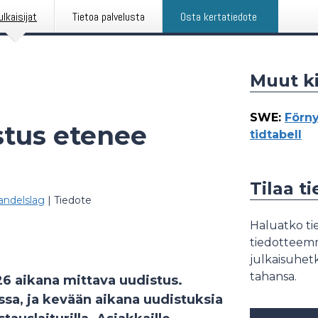
ulkaisijat
Tietoa palvelusta
Osta kertatiedote
Muut ki
SWE
:
Förny
stus etenee
tidtabell
Tilaa t
ndelslag
|
Tiedote
Haluatko tie
tiedotteemme
julkaisuhetk
tahansa.
6 aikana mittava uudistus.
ssa, ja kevään aikana uudistuksia