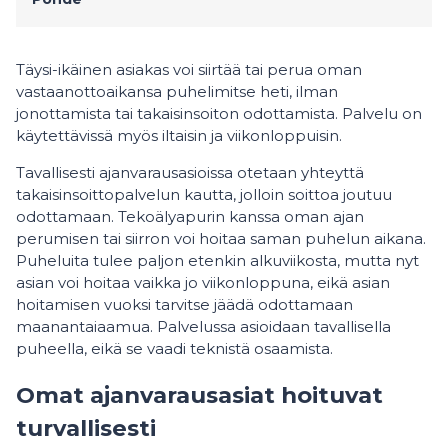
Täysi-ikäinen asiakas voi siirtää tai perua oman
vastaanottoaikansa puhelimitse heti, ilman
jonottamista tai takaisinsoiton odottamista. Palvelu on
käytettävissä myös iltaisin ja viikonloppuisin.
Tavallisesti ajanvarausasioissa otetaan yhteyttä
takaisinsoittopalvelun kautta, jolloin soittoa joutuu
odottamaan. Tekoälyapurin kanssa oman ajan
perumisen tai siirron voi hoitaa saman puhelun aikana.
Puheluita tulee paljon etenkin alkuviikosta, mutta nyt
asian voi hoitaa vaikka jo viikonloppuna, eikä asian
hoitamisen vuoksi tarvitse jäädä odottamaan
maanantaiaamua. Palvelussa asioidaan tavallisella
puheella, eikä se vaadi teknistä osaamista.
Omat ajanvarausasiat hoituvat
turvallisesti