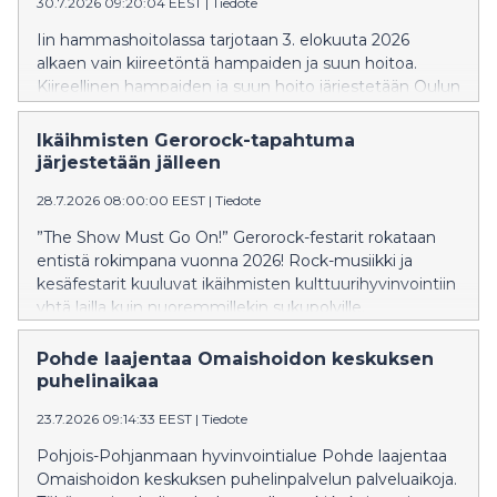
30.7.2026 09:20:04 EEST
|
Tiedote
Iin hammashoitolassa tarjotaan 3. elokuuta 2026
alkaen vain kiireetöntä hampaiden ja suun hoitoa.
Kiireellinen hampaiden ja suun hoito järjestetään Oulun
Dentopoliksessa.
Ikäihmisten Gerorock-tapahtuma
järjestetään jälleen
28.7.2026 08:00:00 EEST
|
Tiedote
”The Show Must Go On!” Gerorock-festarit rokataan
entistä rokimpana vuonna 2026! Rock-musiikki ja
kesäfestarit kuuluvat ikäihmisten kulttuurihyvinvointiin
yhtä lailla kuin nuoremmillekin sukupolville.
Pohde laajentaa Omaishoidon keskuksen
puhelinaikaa
23.7.2026 09:14:33 EEST
|
Tiedote
Pohjois-Pohjanmaan hyvinvointialue Pohde laajentaa
Omaishoidon keskuksen puhelinpalvelun palveluaikoja.