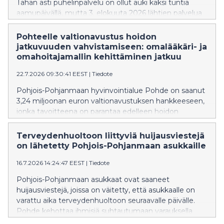
Tähän asti puhelinpalvelu on ollut auki kaksi tuntia
aamupäivällä, mutta 3. elokuuta 2026 lähtien palvelua
saa myös kello 12–14.
Pohteelle valtionavustus hoidon
jatkuvuuden vahvistamiseen: omalääkäri- ja
omahoitajamallin kehittäminen jatkuu
22.7.2026 09:30:41 EEST
|
Tiedote
Pohjois-Pohjanmaan hyvinvointialue Pohde on saanut
3,24 miljoonan euron valtionavustuksen hankkeeseen,
jonka tavoitteena on parantaa edelleen hoidon
jatkuvuutta ja sujuvoittaa perusterveydenhuollon
palveluja.
Terveydenhuoltoon liittyviä huijausviestejä
on lähetetty Pohjois-Pohjanmaan asukkaille
16.7.2026 14:24:47 EEST
|
Tiedote
Pohjois-Pohjanmaan asukkaat ovat saaneet
huijausviestejä, joissa on väitetty, että asukkaalle on
varattu aika terveydenhuoltoon seuraavalle päivälle.
Pohde kehottaa ihmisiä suhtautumaan varauksella
viesteihin, joissa on linkki.