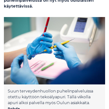
puhelinpalvelussa on nyt myös oululaisten
käytettävissä.
Suun terveydenhuollon puhelinpalveluissa
otettu käyttöön tekoälyapuri. Tällä viikolla
apuri alkoi palvella myös Oulun asiakkaita.
Pohde