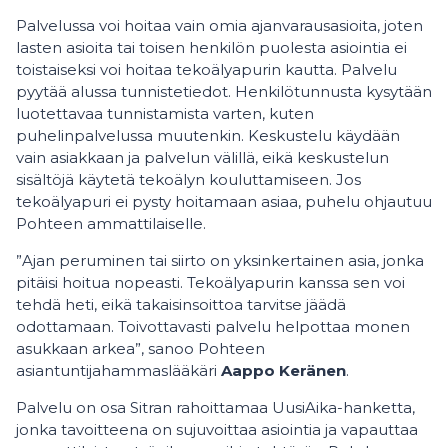
Palvelussa voi hoitaa vain omia ajanvarausasioita, joten
lasten asioita tai toisen henkilön puolesta asiointia ei
toistaiseksi voi hoitaa tekoälyapurin kautta. Palvelu
pyytää alussa tunnistetiedot. Henkilötunnusta kysytään
luotettavaa tunnistamista varten, kuten
puhelinpalvelussa muutenkin. Keskustelu käydään
vain asiakkaan ja palvelun välillä, eikä keskustelun
sisältöjä käytetä tekoälyn kouluttamiseen. Jos
tekoälyapuri ei pysty hoitamaan asiaa, puhelu ohjautuu
Pohteen ammattilaiselle.
”Ajan peruminen tai siirto on yksinkertainen asia, jonka
pitäisi hoitua nopeasti. Tekoälyapurin kanssa sen voi
tehdä heti, eikä takaisinsoittoa tarvitse jäädä
odottamaan. Toivottavasti palvelu helpottaa monen
asukkaan arkea”, sanoo Pohteen
asiantuntijahammaslääkäri
Aappo Keränen
.
Palvelu on osa Sitran rahoittamaa UusiAika-hanketta,
jonka tavoitteena on sujuvoittaa asiointia ja vapauttaa