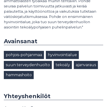
ammattilaisten työaikaa muihin tehtäviin. Pohde
seuraa palvelun toimivuutta jatkuvasti ja kerää
palautetta, ja käyttöönottoa ja vaikutuksia tutkitaan
väitöskirjatutkimuksessa. Pohde on ensimmäinen
hyvinvointialue, joka tuo suun terveydenhuollon
asiointiin tekoälypohjaisen puhelinpalvelun."
Avainsanat
pohjois-pohjanmaa
hyvinvointialue
suun terveydenhuolto
tekoäly
ajanvaraus
hammashoito
Yhteyshenkilöt