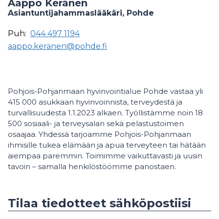
Aappo Keränen
Asiantuntijahammaslääkäri, Pohde
Puh:
044 497 1194
aappo.keranen@pohde.fi
Pohjois-Pohjanmaan hyvinvointialue Pohde vastaa yli
415 000 asukkaan hyvinvoinnista, terveydestä ja
turvallisuudesta 1.1.2023 alkaen. Työllistämme noin 18
500 sosiaali- ja terveysalan sekä pelastustoimen
osaajaa. Yhdessä tarjoamme Pohjois-Pohjanmaan
ihmisille tukea elämään ja apua terveyteen tai hätään
aiempaa paremmin. Toimimme vaikuttavasti ja uusin
tavoin – samalla henkilöstöömme panostaen.
Tilaa tiedotteet sähköpostiisi