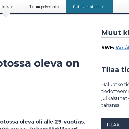
ulkaisijat
Tietoa palvelusta
Osta kertatiedote
Muut ki
SWE
:
Var å
tossa oleva on
Tilaa t
Haluatko tie
tiedotteemme
julkaisuhetk
tahansa.
ossa oleva oli alle 29-vuotias.
TILAA