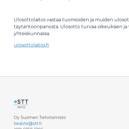
Ulosottolaitos vastaa tuomioiden ja muiden uloso
täytäntöönpanosta. Ulosotto turvaa oikeuksien ja
yhteiskunnassa.
ulosottolaitos.fi
Oy Suomen Tietotoimisto
tiedote@stt.fi