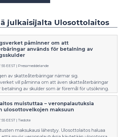
ä julkaisijalta Ulosottolaitos
gsverket påminner om att
erbäringar används för betalning av
gsskulder
7:55 EEST
|
Pressmeddelande
en av skatteåterbäringar närmar sig.
verket vill påminna om att även skatteåterbäringar
 betalning av skulder som är föremål för utsökning.
aitos muistuttaa – veronpalautuksia
n ulosottovelkojen maksuun
7:55 EEST
|
Tiedote
usten maksukausi lähestyy. Ulosottolaitos haluaa
, että myös veronpalautuksia käytetään ulosotossa