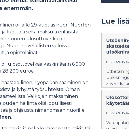
 900 euroa. Rahamäärällisesti
lta enemmän.
Lue lisä
inen oli alle 29-vuotias nuori. Nuorten
ja luottoja sekä maksuja erilaisista
immin nuoren ulosottovelka on
Utsöknin
ja. Nuorten velallisten veloissa
skatteåt
utsöknin
 ja opintolainat.
8.6.2026 15:4
 oli ulosottovelkaa keskimäärin 6 900
li 28 200 euroa.
Utbetalning
Utsöknings
 haasteellinen. Työpaikan saaminen on
används för
ksista ja lyhyistä työsuhteista. Oman
aasteellista. Velkojen maksaminen
Ulosottol
louden hallinta olisi lopullisesti
käytetää
taa ja ohjausta nimenomaan nuorille
8.6.2026 15:4
inen
.
Veronpalaut
ai poikia ja neljä kymmenestä naisia tai
muistuttaa