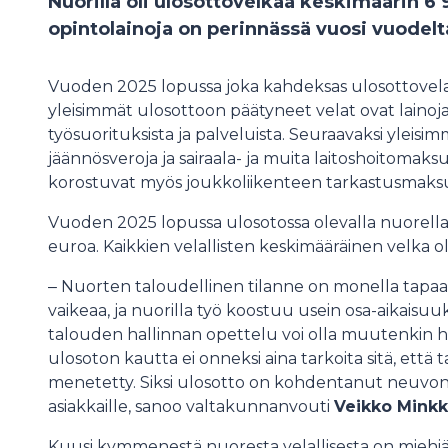
Nuorilla oli ulosottovelkaa keskimäärin 6
opintolainoja on perinnässä vuosi vuode
Vuoden 2025 lopussa joka kahdeksas ulosottovelall
yleisimmät ulosottoon päätyneet velat ovat lainoja 
työsuorituksista ja palveluista. Seuraavaksi yleis
jäännösveroja ja sairaala- ja muita laitoshoitomaksu
korostuvat myös joukkoliikenteen tarkastusmaksut
Vuoden 2025 lopussa ulosotossa olevalla nuorella
euroa. Kaikkien velallisten keskimääräinen velka o
‒ Nuorten taloudellinen tilanne on monella tapaa
vaikeaa, ja nuorilla työ koostuu usein osa-aikaisuu
talouden hallinnan opettelu voi olla muutenkin h
ulosoton kautta ei onneksi aina tarkoita sitä, että ta
menetetty. Siksi ulosotto on kohdentanut neuvon
asiakkaille, sanoo valtakunnanvouti
Veikko Minkk
Kuusi kymmenestä nuoresta velallisesta on miehiä t