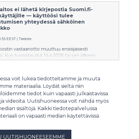
ns eller någon annan myndighets e-tjänst styrs du
ruk Suomi.fi-meddelanden. I fortsättningen kommer
aitos ei lähetä kirjepostia Suomi.fi-
n flera myndigheter hit. Suomi.fi-meddelanden
käyttäjille — käyttöösi tulee
yndigheternas papperspost: samma brev kommer
utumisen yhteydessä sähköinen
l dig senare.
ikko
1:35 EEST
|
Tiedote
ostin vastaanotto muuttuu ensisijaisesti
ksi. Kun tunnistaudut 14.4.2026 tai sen jälkeen
n kerran ulosoton tai jonkin muun viranomaisen
asiointipalveluun, sinut ohjataan ottamaan Suomi.fi-
ttöön. Jatkossa saat sinne postia ulosoton kirjeiden
ssa voit lukea tiedotteitamme ja muuta
lta viranomaisilta. Suomi.fi-viestit korvaa viranomaisilta
me materiaalia. Löydät sieltä niin
aperipostin: sama asia ei saavu enää myöhemmin
löidemme tiedot kuin vapaasti julkaistavissa
iin.
 ja videoita. Uutishuoneessa voit nähdä myös
median sisältöjä. Kaikki tiedotepalvelussa
teriaali on vapaasti median käytettävissä.
U UUTISHUONEESEEMME