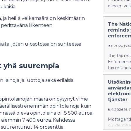
olevien ve
ikäisiä.
än, ja heillä velkamäärä on keskimäärin
The Nati
lla perittävänä liikenteen
reminds y
enforce
aita, joten ulosotossa on suhteessa
8.6.2026 15:4
The tax re
Enforcemen
at yhä suurempia
tax refunds
lainoja ja luottoja sekä erilaisia
Utsökning
användar
elektroni
pintolainojen määrä on pysynyt viime
tjänster
ärällisesti enemmän opintolainoja kuin
8.4.2026 16:4
nässä oleva opintolaina oli 8 500 euroa.
Mottagandet
a aiemmin 7 400 euroa. Kahdessa
du identifie
 suurentunut 14 prosenttia.