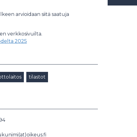
keen arvioidaan siitä saatuja
en verkkosivuilta.
odelta 2025
ttolaitos
tilastot
94
sukunimi(at)oikeus.fi