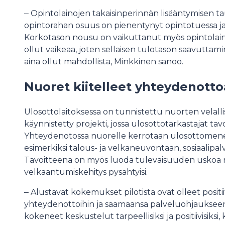
‒ Opintolainojen takaisinperinnän lisääntymisen tau
opintorahan osuus on pienentynyt opintotuessa ja
Korkotason nousu on vaikuttanut myös opintolain
ollut vaikeaa, joten sellaisen tulotason saavuttamin
aina ollut mahdollista, Minkkinen sanoo.
Nuoret kiitelleet yhteydenotto
Ulosottolaitoksessa on tunnistettu nuorten velalli
käynnistetty projekti, jossa ulosottotarkastajat tavoi
Yhteydenotossa nuorelle kerrotaan ulosottomene
esimerkiksi talous- ja velkaneuvontaan, sosiaalipal
Tavoitteena on myös luoda tulevaisuuden uskoa nuor
velkaantumiskehitys pysähtyisi.
‒ Alustavat kokemukset pilotista ovat olleet positiiv
yhteydenottoihin ja saamaansa palveluohjaukseen.
kokeneet keskustelut tarpeellisiksi ja positiivisik