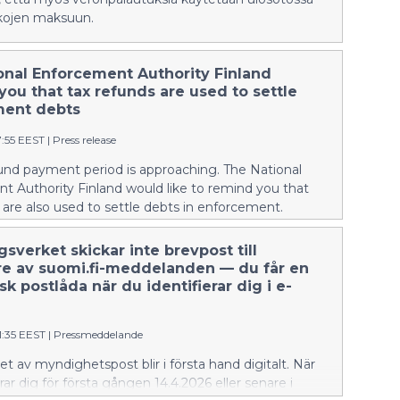
lkojen maksuun.
onal Enforcement Authority Finland
ou that tax refunds are used to settle
ment debts
7:55 EEST
|
Press release
fund payment period is approaching. The National
t Authority Finland would like to remind you that
 are also used to settle debts in enforcement.
sverket skickar inte brevpost till
e av suomi.fi-meddelanden — du får en
sk postlåda när du identifierar dig i e-
1:35 EEST
|
Pressmeddelande
 av myndighetspost blir i första hand digitalt. När
rar dig för första gången 14.4.2026 eller senare i