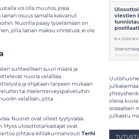
utsökninge
att ta i b
stalla voi olla muutos, jossa
Ulosottol
posten frå
 lainan osuus samalla kasvanut.
viestien 
ersätter m
tunnista
oihin. Nuorilla pääsy työelämään on
inte hem til
postilaat
en, jolla lainan maksu onnistuisi, ei ole
8.4.2026 16:4
Viranomaisp
a
digitaalise
ensimmäise
sähköiseen 
sten suhteellisen suuri määrä ja
viestit käy
ttelevat nuoria velallisia.
Uutishuonee
lisäksi usei
ttelystä ja ohjataan tarpeen mukaan
julkaisemaam
saapuvan p
veluihin tai mielenterveyspalveluihin.
yhteyshenki
kirjeenä kot
iin velallisiin, jotta
olevia kuvia
sosiaalisen 
julkaistu ma
isia. Nuoret ovat olleet tyytyväisiä
 Myös ulosottotarkastajat ovat
si, kertoo johtava kihlakunnanvouti
Terhi
TUTUST