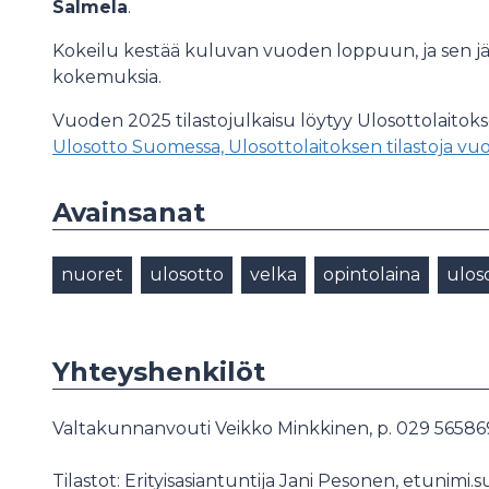
Salmela
.
Kokeilu kestää kuluvan vuoden loppuun, ja sen jäl
kokemuksia.
Vuoden 2025 tilastojulkaisu löytyy Ulosottolaitoks
Ulosotto Suomessa, Ulosottolaitoksen tilastoja vu
Avainsanat
nuoret
ulosotto
velka
opintolaina
uloso
Yhteyshenkilöt
Valtakunnanvouti Veikko Minkkinen, p. 029 56586
Tilastot: Erityisasiantuntija Jani Pesonen, etunimi.