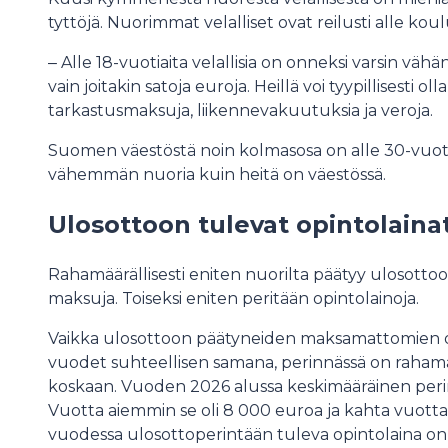
tyttöjä. Nuorimmat velalliset ovat reilusti alle koulu
‒ Alle 18-vuotiaita velallisia on onneksi varsin väh
vain joitakin satoja euroja. Heillä voi tyypillisesti o
tarkastusmaksuja, liikennevakuutuksia ja veroja.
Suomen väestöstä noin kolmasosa on alle 30-vuoti
vähemmän nuoria kuin heitä on väestössä.
Ulosottoon tulevat opintolain
Rahamäärällisesti eniten nuorilta päätyy ulosottoon 
maksuja. Toiseksi eniten peritään opintolainoja.
Vaikka ulosottoon päätyneiden maksamattomien o
vuodet suhteellisen samana, perinnässä on rahamä
koskaan. Vuoden 2026 alussa keskimääräinen perin
Vuotta aiemmin se oli 8 000 euroa ja kahta vuott
vuodessa ulosottoperintään tuleva opintolaina on