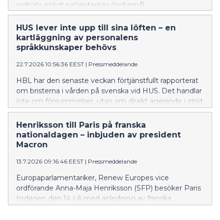
ordnats enligt patienternas önskemål.
HUS lever inte upp till sina löften – en
kartläggning av personalens
språkkunskaper behövs
22.7.2026 10:56:36 EEST
|
Pressmeddelande
HBL har den senaste veckan förtjänstfullt rapporterat
om bristerna i vården på svenska vid HUS. Det handlar
inte om försummelser, utan om direkt agerande i strid
med språklagstiftningen.
Henriksson till Paris på franska
nationaldagen – inbjuden av president
Macron
13.7.2026 09:16:46 EEST
|
Pressmeddelande
Europaparlamentariker, Renew Europes vice
ordförande Anna-Maja Henriksson (SFP) besöker Paris
tisdagen den 14 juli med anledning av franska
nationaldagen.