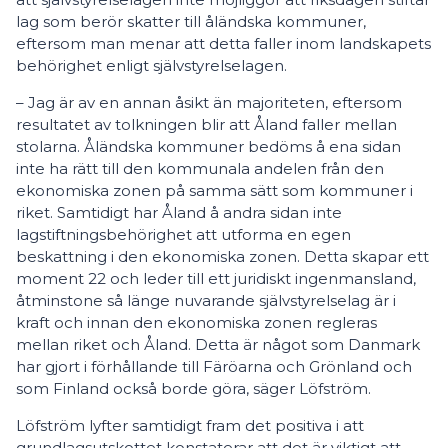
lag som berör skatter till åländska kommuner,
eftersom man menar att detta faller inom landskapets
behörighet enligt självstyrelselagen.
– Jag är av en annan åsikt än majoriteten, eftersom
resultatet av tolkningen blir att Åland faller mellan
stolarna. Åländska kommuner bedöms å ena sidan
inte ha rätt till den kommunala andelen från den
ekonomiska zonen på samma sätt som kommuner i
riket. Samtidigt har Åland å andra sidan inte
lagstiftningsbehörighet att utforma en egen
beskattning i den ekonomiska zonen. Detta skapar ett
moment 22 och leder till ett juridiskt ingenmansland,
åtminstone så länge nuvarande självstyrelselag är i
kraft och innan den ekonomiska zonen regleras
mellan riket och Åland. Detta är något som Danmark
har gjort i förhållande till Färöarna och Grönland och
som Finland också borde göra, säger Löfström.
Löfström lyfter samtidigt fram det positiva i att
grundlagsutskottet konstaterar att det är viktigt att