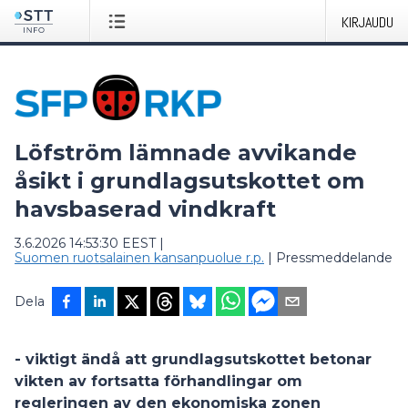
KIRJAUDU
Löfström lämnade avvikande
åsikt i grundlagsutskottet om
havsbaserad vindkraft
3.6.2026 14:53:30 EEST
|
Suomen ruotsalainen kansanpuolue r.p.
|
Pressmeddelande
Dela
- viktigt ändå att grundlagsutskottet betonar
vikten av fortsatta förhandlingar om
regleringen av den ekonomiska zonen