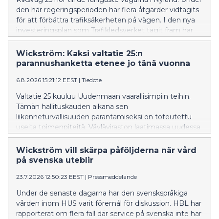
den här regeringsperioden har flera åtgärder vidtagits
för att förbättra trafiksäkerheten på vägen. I den nya
investeringsplan som Trafikledsverket tagit fram har
åtgärder längs riksväg 25 prioriterats.
Wickström: Kaksi valtatie 25:n
parannushanketta etenee jo tänä vuonna
6.8.2026 15:21:12 EEST
|
Tiedote
Valtatie 25 kuuluu Uudenmaan vaarallisimpiin teihin.
Tämän hallituskauden aikana sen
liikenneturvallisuuden parantamiseksi on toteutettu
useita toimenpiteitä. Väyläviraston laatimassa uudessa
investointiohjelmassa valtatie 25:n kehittämistoimet
on asetettu etusijalle.
Wickström vill skärpa påföljderna när vård
på svenska uteblir
23.7.2026 12:50:23 EEST
|
Pressmeddelande
Under de senaste dagarna har den svenskspråkiga
vården inom HUS varit föremål för diskussion. HBL har
rapporterat om flera fall där service på svenska inte har