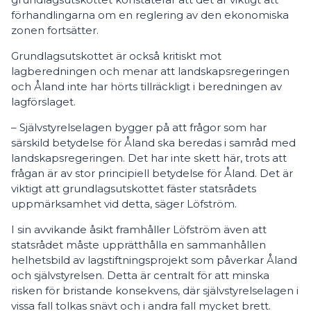
förhandlingarna om en reglering av den ekonomiska
zonen fortsätter.
Grundlagsutskottet är också kritiskt mot
lagberedningen och menar att landskapsregeringen
och Åland inte har hörts tillräckligt i beredningen av
lagförslaget.
– Självstyrelselagen bygger på att frågor som har
särskild betydelse för Åland ska beredas i samråd med
landskapsregeringen. Det har inte skett här, trots att
frågan är av stor principiell betydelse för Åland. Det är
viktigt att grundlagsutskottet fäster statsrådets
uppmärksamhet vid detta, säger Löfström.
I sin avvikande åsikt framhåller Löfström även att
statsrådet måste upprätthålla en sammanhållen
helhetsbild av lagstiftningsprojekt som påverkar Åland
och självstyrelsen. Detta är centralt för att minska
risken för bristande konsekvens, där självstyrelselagen i
vissa fall tolkas snävt och i andra fall mycket brett.