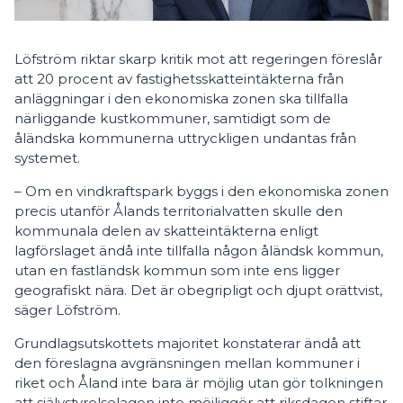
Löfström riktar skarp kritik mot att regeringen föreslår
att 20 procent av fastighetsskatteintäkterna från
anläggningar i den ekonomiska zonen ska tillfalla
närliggande kustkommuner, samtidigt som de
åländska kommunerna uttryckligen undantas från
systemet.
– Om en vindkraftspark byggs i den ekonomiska zonen
precis utanför Ålands territorialvatten skulle den
kommunala delen av skatteintäkterna enligt
lagförslaget ändå inte tillfalla någon åländsk kommun,
utan en fastländsk kommun som inte ens ligger
geografiskt nära. Det är obegripligt och djupt orättvist,
säger Löfström.
Grundlagsutskottets majoritet konstaterar ändå att
den föreslagna avgränsningen mellan kommuner i
riket och Åland inte bara är möjlig utan gör tolkningen
att självstyrelselagen inte möjliggör att riksdagen stiftar