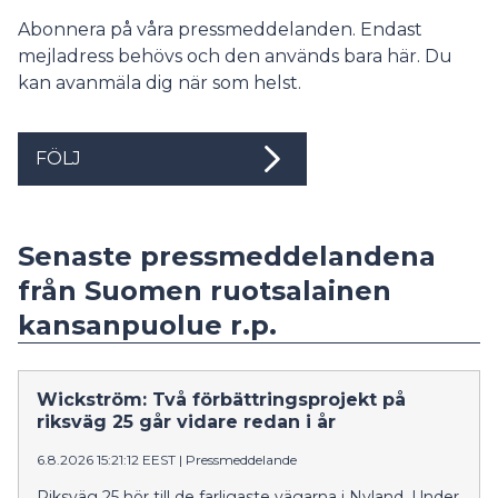
Abonnera på våra pressmeddelanden. Endast
mejladress behövs och den används bara här. Du
kan avanmäla dig när som helst.
FÖLJ
Senaste pressmeddelandena
från Suomen ruotsalainen
kansanpuolue r.p.
Wickström: Två förbättringsprojekt på
riksväg 25 går vidare redan i år
6.8.2026 15:21:12 EEST
|
Pressmeddelande
Riksväg 25 hör till de farligaste vägarna i Nyland. Under