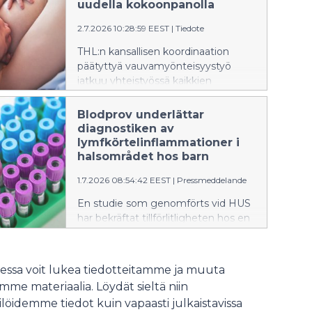
välfärdsområden. Målet för den
uudella kokoonpanolla
sakkunniggrupp som HUS har
2.7.2026 10:28:59 EEST
|
Tiedote
sammankallat är att trygga och
utveckla babyvänlig vård i hela
THL:n kansallisen koordinaation
landet.
päätyttyä vauvamyönteisyystyö
jatkuu yhteistyössä kaikkien
hyvinvointialueiden kanssa. HUSin
koollekutsuman asiantuntijaryhmän
Blodprov underlättar
tavoitteena on turvata ja kehittää
diagnostiken av
vauvamyönteistä hoitoa koko
lymfkörtelinflammationer i
maassa.
halsområdet hos barn
1.7.2026 08:54:42 EEST
|
Pressmeddelande
En studie som genomförts vid HUS
har bekräftat tillförlitligheten hos en
blodprovsbaserad diagnostisk
metod för lymfkörtelinflammationer
i halsområdet hos barn som orsakas
ssa voit lukea tiedotteitamme ja muuta
av miljömykobakterier. Ett blodprov
me materiaalia. Löydät sieltä niin
är ett snabbare och för patienten
löidemme tiedot kuin vapaasti julkaistavissa
mer skonsamt sätt att säkerställa