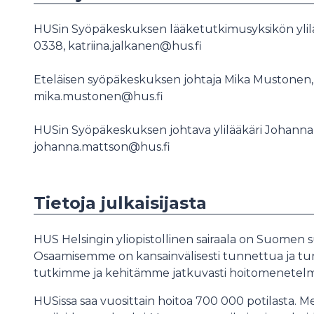
HUSin Syöpäkeskuksen lääketutkimusyksikön ylilää
0338, katriina.jalkanen@hus.fi
Eteläisen syöpäkeskuksen johtaja Mika Mustonen,
mika.mustonen@hus.fi
HUSin Syöpäkeskuksen johtava ylilääkäri Johanna 
johanna.mattson@hus.fi
Tietoja julkaisijasta
HUS Helsingin yliopistollinen sairaala on Suomen su
Osaamisemme on kansainvälisesti tunnettua ja tunn
tutkimme ja kehitämme jatkuvasti hoitomenete
HUSissa saa vuosittain hoitoa 700 000 potilasta. M