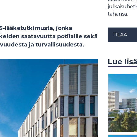
julkaisuhetk
tahansa.
S-lääketutkimusta, jonka
TILAA
eiden saatavuutta potilaille sekä
vuudesta ja turvallisuudesta.
Lue lis