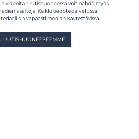
 ja videoita. Uutishuoneessa voit nähdä myös
diagnosen än invasiva metoder,
såsom vävnadsprovtagning.
median sisältöjä. Kaikki tiedotepalvelussa
teriaali on vapaasti median käytettävissä.
U UUTISHUONEESEEMME