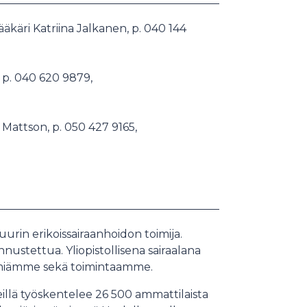
käri Katriina Jalkanen, p. 040 144
 p. 040 620 9879,
Mattson, p. 050 427 9165,
urin erikoissairaanhoidon toimija.
ustettua. Yliopistollisena sairaalana
lmiämme sekä toimintaamme.
eillä työskentelee 26 500 ammattilaista