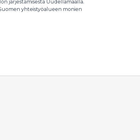
don järjestämisestä Uudellamaalla.
lä-Suomen yhteistyöalueen monien