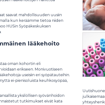
laat saavat mahdollisuuden uusiin
amalla kun keräämme tietoa niiden
 sanoo HUSin Syöpäkeskuksen
n
.
mmäinen lääkehoito
aa oman kohortin eli
rvioidaan erikseen. Monivuotiseen
kehoitoja useisiin eri syöpätauteihin.
nyttä ei-pienisoluista keuhkosyöpää,
Uutishuonee
nsallista yksilöllisen syövänhoidon
julkaisemaam
tunnaistetut tutkimukset eivät kata
yhteyshenki