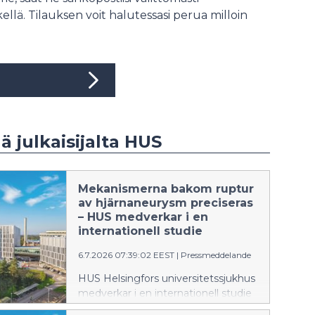
ellä. Tilauksen voit halutessasi perua milloin
ää julkaisijalta HUS
Mekanismerna bakom ruptur
av hjärnaneurysm preciseras
– HUS medverkar i en
internationell studie
6.7.2026 07:39:02 EEST
|
Pressmeddelande
HUS Helsingfors universitetssjukhus
medverkar i en internationell studie
som tillför ny information om varför