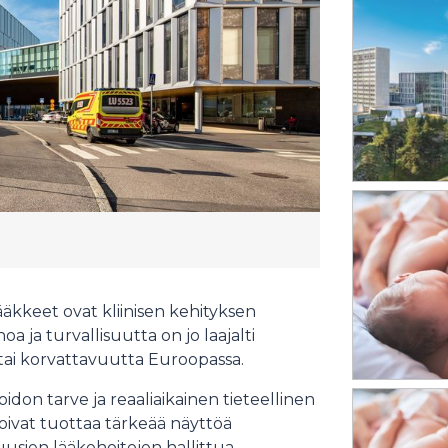
kkeet ovat kliinisen kehityksen
oa ja turvallisuutta on jo laajalti
a tai korvattavuutta Euroopassa.
don tarve ja reaaliaikainen tieteellinen
ivat tuottaa tärkeää näyttöä
uusien lääkehoitojen hallittua