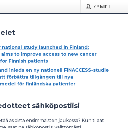
KIRJAUDU
elet
 national study launched in Finland:
aims to improve access to new cancer
for Finnish patients
land inleds en ny nationell FINACCESS-studie
tt förbättra tillgången till nya
medel för finländska patienter
iedotteet sähköpostiisi
tää asioista ensimmäisten joukossa? Kun tilaat
, saat ne sähköpostiisi välittömästi