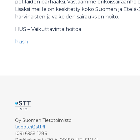
potilaiden parhaaksi. Vastaamme erikoissairaanhoi
Lisäksi meille on keskitetty koko Suomen ja Ete
harvinaisten ja vaikeiden sairauksien hoito.
HUS – Vaikuttavinta hoitoa
hus.fi
Oy Suomen Tietotoimisto
tiedote@stt.fi
(09) 6958 1286