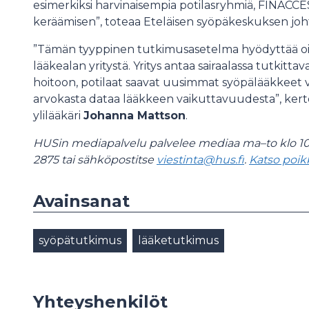
esimerkiksi harvinaisempia potilasryhmiä, FINACCE
keräämisen”, toteaa Eteläisen syöpäkeskuksen joh
”Tämän tyyppinen tutkimusasetelma hyödyttää oivall
lääkealan yritystä. Yritys antaa sairaalassa tutkitt
hoitoon, potilaat saavat uusimmat syöpälääkkeet vi
arvokasta dataa lääkkeen vaikuttavuudesta”, ke
ylilääkäri
Johanna Mattson
.
HUSin mediapalvelu palvelee mediaa ma–to klo 10
2875 tai sähköpostitse
viestinta@hus.fi
.
Katso poik
Avainsanat
syöpätutkimus
lääketutkimus
Yhteyshenkilöt