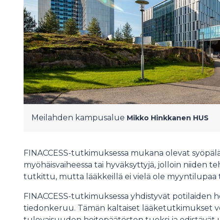
Meilahden kampusalue
Mikko Hinkkanen
HUS
FINACCESS-tutkimuksessa mukana olevat syöpälää
myöhäisvaiheessa tai hyväksyttyjä, jolloin niiden teh
tutkittu, mutta lääkkeillä ei vielä ole myyntilupa
FINACCESS-tutkimuksessa yhdistyvät potilaiden hoi
tiedonkeruu. Tämän kaltaiset lääketutkimukset vo
tulevaisuuden hoitopäätösten tueksi ja edistävät 