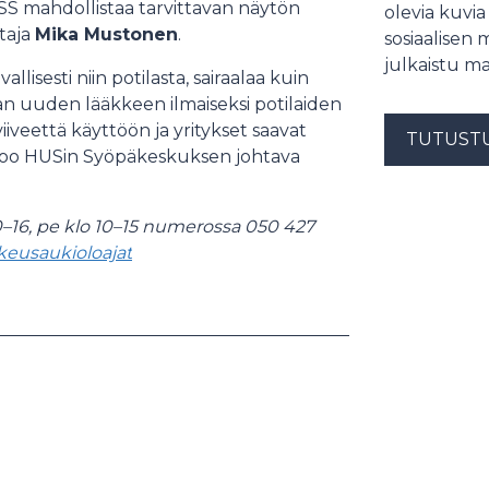
SS mahdollistaa tarvittavan näytön
olevia kuvia
taja
Mika Mustonen
.
sosiaalisen 
julkaistu ma
isesti niin potilasta, sairaalaa kuin
avan uuden lääkkeen ilmaiseksi potilaiden
iveettä käyttöön ja yritykset saavat
TUTUST
rtoo HUSin Syöpäkeskuksen johtava
–16, pe klo 10–15 numerossa 050 427
keusaukioloajat