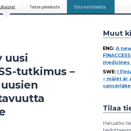
ulkaisijat
Tietoa palvelusta
Osta kertatiedote
Muut ki
ENG
:
A new
 uusi
FINACCESS 
medicines 
SS-tutkimus –
SWE
:
I Fin
– målet är a
 uusien
cancerläke
tavuutta
Tilaa t
le
Haluatko tie
tiedotteemme