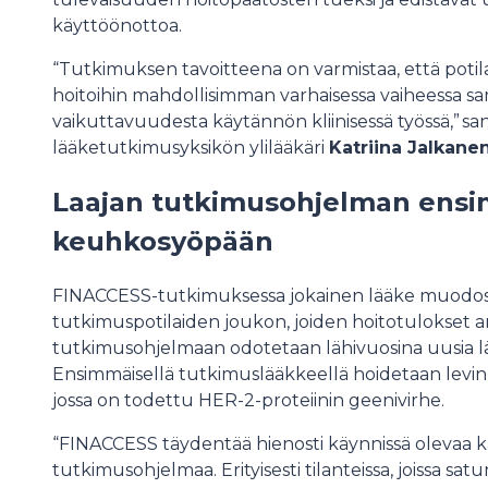
käyttöönottoa.
“Tutkimuksen tavoitteena on varmistaa, että poti
hoitoihin mahdollisimman varhaisessa vaiheessa s
vaikuttavuudesta käytännön kliinisessä työssä,”
lääketutkimusyksikön ylilääkäri
Katriina Jalkane
Laajan tutkimusohjelman ensi
keuhkosyöpään
FINACCESS-tutkimuksessa jokainen lääke muodost
tutkimuspotilaiden joukon, joiden hoitotulokset a
tutkimusohjelmaan odotetaan lähivuosina uusia lää
Ensimmäisellä tutkimuslääkkeellä hoidetaan levin
jossa on todettu HER-2-proteiinin geenivirhe.
“FINACCESS täydentää hienosti käynnissä olevaa ka
tutkimusohjelmaa. Erityisesti tilanteissa, joissa sa