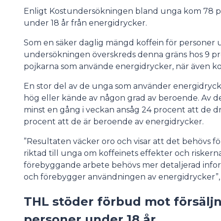
Enligt Kostundersökningen bland unga kom 78 pr
under 18 år från energidrycker.
Som en säker daglig mängd koffein för personer u
undersökningen överskreds denna gräns hos 9 pro
pojkarna som använde energidrycker, när även kof
En stor del av de unga som använder energidryc
hög eller kände av någon grad av beroende. Av 
minst en gång i veckan ansåg 24 procent att de 
procent att de är beroende av energidrycker.
”Resultaten väcker oro och visar att det behövs 
riktad till unga om koffeinets effekter och risker
förebyggande arbete behövs mer detaljerad infor
och förebygger användningen av energidrycker”,
THL stöder förbud mot försäljni
personer under 18 år