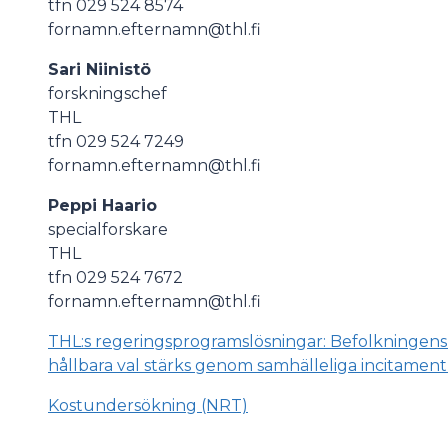
tfn 029 524 8574
fornamn.efternamn@thl.fi
Sari Niinistö
forskningschef
THL
tfn 029 524 7249
fornamn.efternamn@thl.fi
Peppi Haario
specialforskare
THL
tfn 029 524 7672
fornamn.efternamn@thl.fi
THL:s regeringsprogramslösningar: Befolkningen
hållbara val stärks genom samhälleliga incitament
Kostundersökning (NRT)