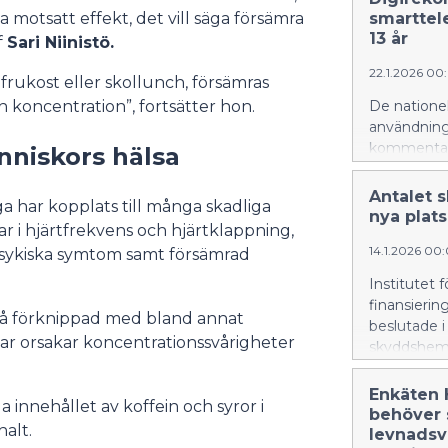
Ärenden so
 motsatt effekt, det vill säga försämra
smarttel
grad övergå
13 år
f
Sari Niinistö.
basservice.
22.1.2026 00
frukost eller skollunch, försämras
och koncentration”, fortsätter hon.
De natione
användning 
kommentars
nniskors hälsa
en skärpni
smarttelef
Antalet s
 har kopplats till många skadliga
korthet: F
nya plats
ar i hjärtfrekvens och hjärtklappning,
smarttelef
14.1.2026 00
skärmtid a
psykiska symtom samt försämrad
skärmtid p
Institutet f
timmes skär
finansierin
timmar per
så förknippad med bland annat
beslutade i
skärmtiden
r orsakar koncentrationssvårigheter
skyddshem.
ska vara lä
nuvarande p
innebär till
regioner. A
Enkäten 
program och
innehållet av koffein och syror i
det samman
behöver 
för skadlig
halt.
ökningen i 
levnadsva
sociala me