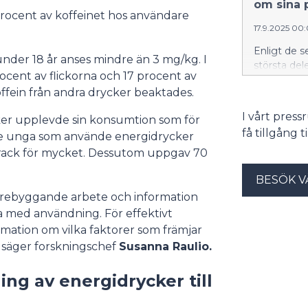
att bättre 
om sina 
användning
ocent av koffeinet hos användare
särskilt i 
17.9.2025 00
skyddshempl
andra områ
Enligt de s
nder 18 år anses mindre än 3 mg/kg. I
antalet frå
största del
fullt 179 da
cent av flickorna och 17 procent av
diskutera m
skyddshem,
fein från andra drycker beaktades.
behöver st
emot hjälp. 
eftersom e
I vårt pres
säger Suvi
ker upplevde sin konsumtion som för
frukost och 
få tillgång 
de unga som använde energidrycker
Alkoholkon
men användn
drack för mycket. Dessutom uppgav 70
än tidigare
BESÖK V
årskurs 4 o
och 9 i de
förebyggande arbete och information
eller gansk
na med användning. För effektivt
personliga 
mation om vilka faktorer som främjar
8 och 9 har
 säger forskningschef
Susanna Raulio.
procent upp
sina person
ng av energidrycker till
lågstadieel