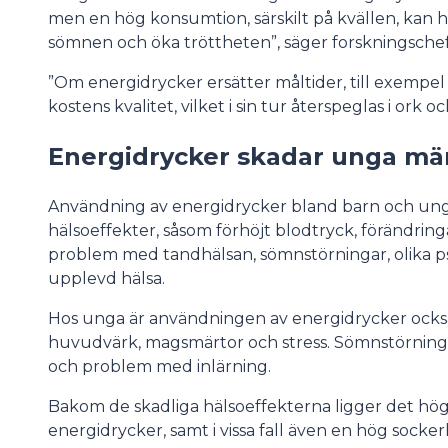
men en hög konsumtion, särskilt på kvällen, kan ha
sömnen och öka tröttheten”, säger forskningsche
”Om energidrycker ersätter måltider, till exempel 
kostens kvalitet, vilket i sin tur återspeglas i ork 
Energidrycker skadar unga mä
Användning av energidrycker bland barn och unga
hälsoeffekter, såsom förhöjt blodtryck, förändring
problem med tandhälsan, sömnstörningar, olika 
upplevd hälsa.
Hos unga är användningen av energidrycker ock
huvudvärk, magsmärtor och stress. Sömnstörninga
och problem med inlärning.
Bakom de skadliga hälsoeffekterna ligger det höga 
energidrycker, samt i vissa fall även en hög socker