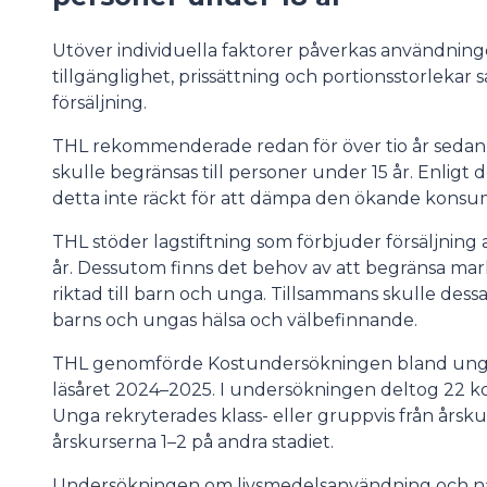
Utöver individuella faktorer påverkas användnin
tillgänglighet, prissättning och portionsstorlekar sa
försäljning.
THL rekommenderade redan för över tio år sedan 
skulle begränsas till personer under 15 år. Enligt
detta inte räckt för att dämpa den ökande kons
THL stöder lagstiftning som förbjuder försäljning 
år. Dessutom finns det behov av att begränsa ma
riktad till barn och unga. Tillsammans skulle dess
barns och ungas hälsa och välbefinnande.
THL genomförde Kostundersökningen bland unga i
läsåret 2024–2025. I undersökningen deltog 22 ko
Unga rekryterades klass- eller gruppvis från årsk
årskurserna 1–2 på andra stadiet.
Undersökningen om livsmedelsanvändning och nä