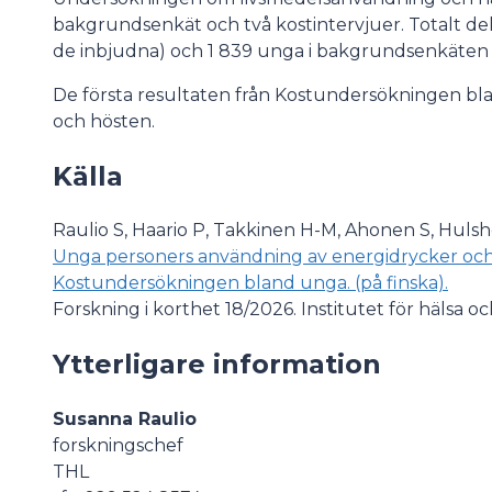
bakgrundsenkät och två kostintervjuer. Totalt del
de inbjudna) och 1 839 unga i bakgrundsenkäten (
De första resultaten från Kostundersökningen b
och hösten.
Källa
Raulio S, Haario P, Takkinen H-M, Ahonen S, Hulshof
Unga personers användning av energidrycker och k
Kostundersökningen bland unga. (på finska).
Forskning i korthet 18/2026. Institutet för hälsa oc
Ytterligare information
Susanna Raulio
forskningschef
THL