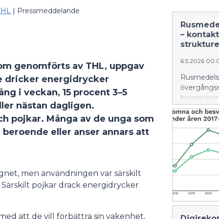
 THL
|
Pressmeddelande
Rusmedel
– kontakt
struktur
6.5.2026 00:
som genomförts av THL, uppgav
Rusmedels-
de dricker energidrycker
övergångss
ng i veckan, 15 procent 3–5
basservicen
ler nästan dagligen.
effektivare
och pojkar. Många av de unga som
målmedvete
och kompet
 beroende eller anser annars att
att tjänste
behov, kons
färska rapp
beroendetjän
gnet, men användningen var särskilt
exempel ha
. Särskilt pojkar drack energidrycker
primära hä
procent fle
antalet kon
d att de vill förbättra sin vakenhet,
Digireko