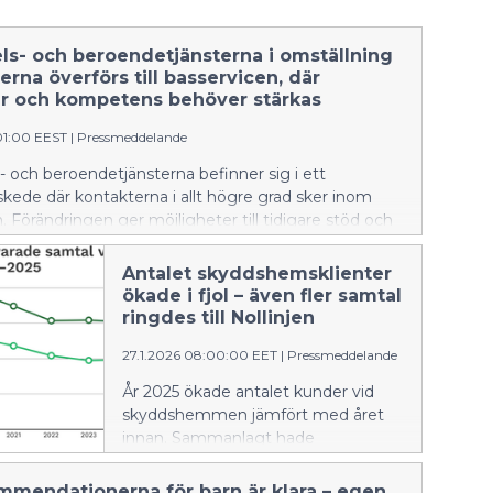
s- och beroendetjänsterna i omställning
erna överförs till basservicen, där
er och kompetens behöver stärkas
01:00 EEST
|
Pressmeddelande
 och beroendetjänsterna befinner sig i ett
kede där kontakterna i allt högre grad sker inom
. Förändringen ger möjligheter till tidigare stöd och
 hänvisning till vård, men förutsätter en
n utveckling av servicestrukturerna, samarbetet
Antalet skyddshemsklienter
ensen inom basservicen. Annars finns det risk för
ökade i fjol – även fler samtal
rna inte motsvarar människornas allt mer varierande
ringdes till Nollinjen
tateras det i Institutet för hälsa och välfärds (THL)
27.1.2026 08:00:00 EET
|
Pressmeddelande
ort om tillståndet för rusmedels- och
sterna (Päihde- ja riippuvuuspalvelujen tila). Till
År 2025 ökade antalet kunder vid
de rusmedels- och beroendetjänsterna inom den
skyddshemmen jämfört med året
lso- och sjukvården som avsåg alkoholanvändning 56
innan. Sammanlagt hade
r klienter 2024 än 2019. På motsvarande sätt har
skyddshemmen 5 979 kunder, vilket
takter inom den specialiserade sjukvården minskat. –
är cirka 180 fler än år 2024.
mmendationerna för barn är klara – egen