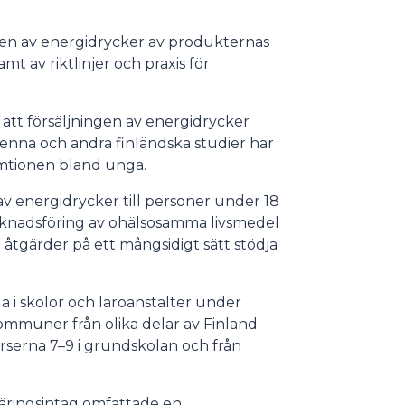
gen av energidrycker av produkternas
mt av riktlinjer och praxis för
att försäljningen av energidrycker
 denna och andra finländska studier har
umtionen bland unga.
av energidrycker till personer under 18
rknadsföring av ohälsosamma livsmedel
a åtgärder på ett mångsidigt sätt stödja
 skolor och läroanstalter under
mmuner från olika delar av Finland.
urserna 7–9 i grundskolan och från
ringsintag omfattade en