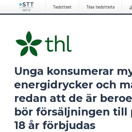
Tiedotteet
Tilaa tiedotteita
J
Unga konsumerar m
energidrycker och m
redan att de är bero
bör försäljningen til
18 år förbjudas