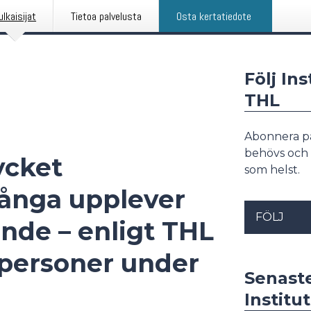
ulkaisijat
Tietoa palvelusta
Osta kertatiedote
Följ In
THL
Abonnera p
behövs och 
ycket
som helst.
ånga upplever
FÖLJ
ende – enligt THL
l personer under
Senast
Institu