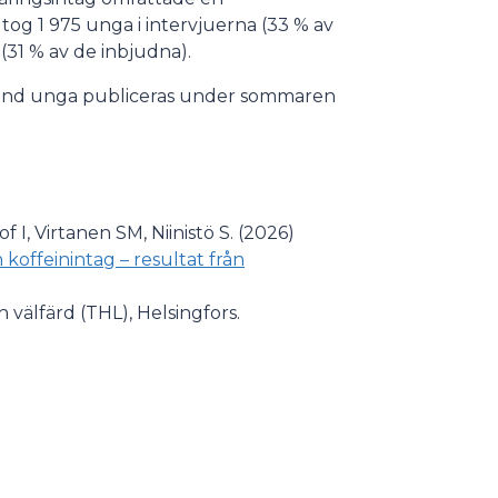
tog 1 975 unga i intervjuerna (33 % av
31 % av de inbjudna).
land unga publiceras under sommaren
 I, Virtanen SM, Niinistö S. (2026)
offeinintag – resultat från
h välfärd (THL), Helsingfors.