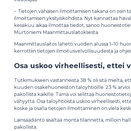
− Tietojen vähäisen ilmoittamisen takana on osin t
ilmoittamisen yksityiskohdista. Nyt kannattaa ha
kesäkuu aikaa ilmoittaa tiedot, sanoo huoneistotie
Murtoniemi Maanmittauslaitoksesta.
Maanmittauslaitos lähetti vuoden alussa 1–10 huonei
kerrottiin tietojen ilmoitusvelvollisuudesta ja ohjei
Osa uskoo virheellisesti, ettei 
Tutkimukseen vastanneista 38 % oli sitä mieltä, et
kuuden osakehuoneiston taloyhtiöille. 23 % arvioi
pakollista kaikille. Tämä voi selittää huoneistotie
vähyyttä. Osa taloyhtiöistä uskoo virheellisesti, ette
koske ja osalla tietojen ilmoittaminen on vielä kes
Lainsäädäntö sisältää monta tilannetta, milloin hal
pakollista.