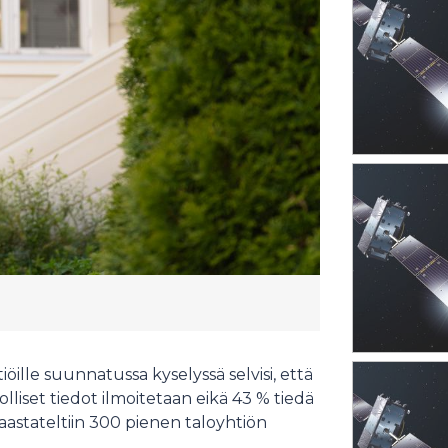
ille suunnatussa kyselyssä selvisi, että
olliset tiedot ilmoitetaan eikä 43 % tiedä
astateltiin 300 pienen taloyhtiön