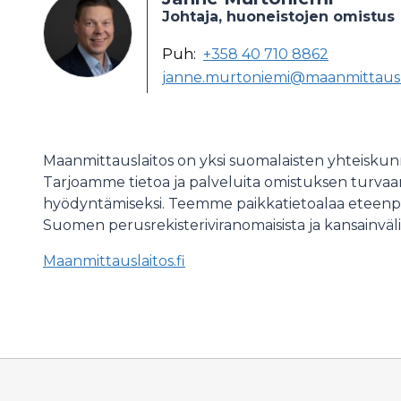
Johtaja, huoneistojen omistus
Puh:
+358 40 710 8862
janne.murtoniemi@maanmittausla
Maanmittauslaitos on yksi suomalaisten yhteiskun
Tarjoamme tietoa ja palveluita omistuksen turvaam
hyödyntämiseksi. Teemme paikkatietoalaa eteenp
Suomen perusrekisteriviranomaisista ja kansainväli
Maanmittauslaitos.fi