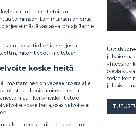
aloyhtiöiden heikko tietoisuus
vahtua toimimaan. Lain mukaan on enää
tojärjestelmästä vastaava johtaja Janne
ston taloyhtiöille kirjeen, jossa
Uutishuonee
stettiin, miten tiedot ilmoitetaan.
julkaisemaam
yhteyshenki
velvoite koske heitä
olevia kuvia
sosiaalisen 
tä ilmoittaminen on vapaaehtoista alle
julkaistu ma
 puolestaan ilmoittamisen olevan
tojärjestelmään kertyneiden tietojen
i velvoite koske heitä, osaa velvoite ei
TUTUST
ken.
linnollisten tietojen ilmoittaminen on