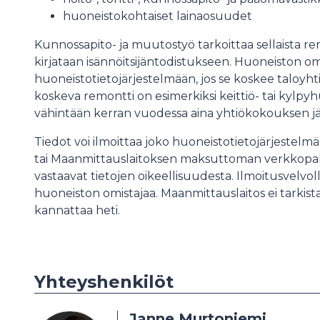
huoneistokohtaiset lainaosuudet
Kunnossapito- ja muutostyö tarkoittaa sellaista re
kirjataan isännöitsijäntodistukseen. Huoneiston o
huoneistotietojärjestelmään, jos se koskee taloyht
koskeva remontti on esimerkiksi keittiö- tai kylpy
vähintään kerran vuodessa aina yhtiökokouksen j
Tiedot voi ilmoittaa joko huoneistotietojärjestelm
tai Maanmittauslaitoksen maksuttoman verkkopalvel
vastaavat tietojen oikeellisuudesta. Ilmoitusvelvolli
huoneiston omistajaa. Maanmittauslaitos ei tarkista 
kannattaa heti.
Yhteyshenkilöt
Janne Murtoniemi