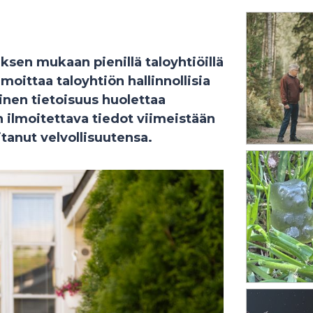
en mukaan pienillä taloyhtiöillä
lmoittaa taloyhtiön hallinnollisia
inen tietoisuus huolettaa
n ilmoitettava tiedot viimeistään
tanut velvollisuutensa.