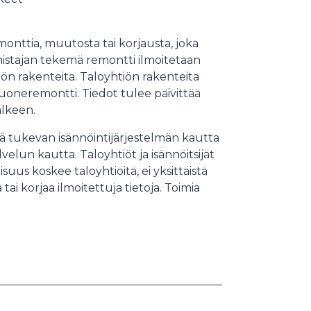
monttia, muutosta tai korjausta, joka
mistajan tekemä remontti ilmoitetaan
iön rakenteita. Taloyhtiön rakenteita
huoneremontti. Tiedot tulee päivittää
älkeen.
ää tukevan isännöintijärjestelmän kautta
un kautta. Taloyhtiöt ja isännöitsijät
suus koskee taloyhtiöitä, ei yksittäistä
tai korjaa ilmoitettuja tietoja. Toimia