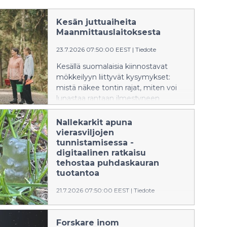
Kesän juttuaiheita
Maanmittauslaitoksesta
23.7.2026 07:50:00 EEST
|
Tiedote
Kesällä suomalaisia kiinnostavat
mökkeilyyn liittyvät kysymykset:
mistä näkee tontin rajat, miten voi
lunastaa rantaan ilmestyneen
vesijättömaan ja kenellä on oikeus
kulkea mökkitiellä. Ajankohtaisia
Nallekarkit apuna
aiheita ovat myös sienestys ja
vierasviljojen
marjastus sekä läpi kesän jatkuvat
tunnistamisessa -
Maanmittauslaitoksen
digitaalinen ratkaisu
ilmakuvauslennot. Kokosimme alle
tehostaa puhdaskauran
kiinnostavimmat kesätärpit ja aiheet,
tuotantoa
joista kansalaiset kysyvät nyt
21.7.2026 07:50:00 EEST
|
Tiedote
erityisen paljon.
Maanmittauslaitoksen
Paikkatietokeskus FGI on mukana
Forskare inom