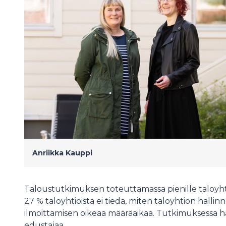
Anriikka Kauppi
Taloustutkimuksen toteuttamassa pienille taloyhtiö
27 % taloyhtiöistä ei tiedä, miten taloyhtiön hallinn
ilmoittamisen oikeaa määräaikaa. Tutkimuksessa ha
edustajaa.