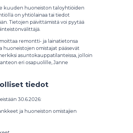
lle kuuden huoneiston taloyhtiöiden
htiöllä on yhtiölainaa tai tiedot
n. Tietojen päivittämistä voi pyytää
inteistönvälittäjä.
moittaa remontti- ja lainatietonsa
 ja huoneistojen omistajat pääsevät
erkiksi asuntokauppatilanteissa, jolloin
panteon eri osapuolille, Janne
olliset tiedot
meistään 30.6.2026:
ankkeet ja huoneiston omistajien
ikkeet