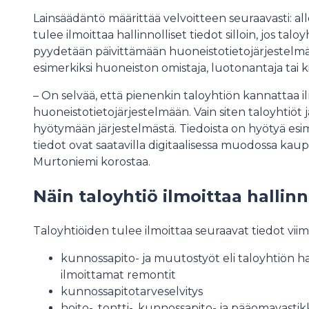
Lainsäädäntö määrittää velvoitteen seuraavasti: a
tulee ilmoittaa hallinnolliset tiedot silloin, jos taloy
pyydetään päivittämään huoneistotietojärjestelmää
esimerkiksi huoneiston omistaja, luotonantaja tai ki
– On selvää, että pienenkin taloyhtiön kannattaa il
huoneistotietojärjestelmään. Vain siten taloyhtiöt
hyötymään järjestelmästä. Tiedoista on hyötyä esim
tiedot ovat saatavilla digitaalisessa muodossa kau
Murtoniemi korostaa.
Näin taloyhtiö ilmoittaa hallinn
Taloyhtiöiden tulee ilmoittaa seuraavat tiedot vii
kunnossapito- ja muutostyöt eli taloyhtiön h
ilmoittamat remontit
kunnossapitotarveselvitys
hoito-, tontti-, kunnossapito- ja pääomavast