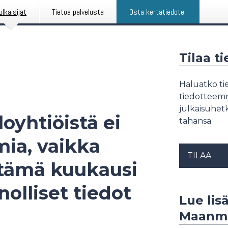
ulkaisijat
Tietoa palvelusta
Osta kertatiedote
Tilaa t
Haluatko tie
tiedotteemme
julkaisuhetk
loyhtiöistä ei
tahansa.
mia, vaikka
TILAA
ä tämä kuukausi
nolliset tiedot
Lue lisä
Maanmi