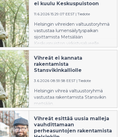
käsittelee Helsingin
ei kuulu Keskuspuistoon
pientalotonttitarjonnan lisäämistä
11.6.2026 15:29:07 EEST
|
Tiedote
16.6.2026.
Helsingin vihreiden valtuustoryhmä
vastustaa lumensäilytyspaikan
sijoittamista Metsälään
Keskuspuiston virkistysalueelle.
Kaupunkiympäristölautakunta
päättää Metsäläntien
Vihreät ei kannata
lumenvastaanottopaikan kaavasta
rakentamista
kokouksessaan 16.6.2026.
Stansvikinkalliolle
3.6.2026 08:59:58 EEST
|
Tiedote
Helsingin vihreä valtuustoryhmä
vastustaa rakentamista Stansvikin
metsään.
Kaupunkiympäristölautakunnan
käsittelyssä on parhaillaan
Vihreät esittää uusia malleja
Stansvikinkallion itäosan
vauhdittamaan
kaavaehdotus, jossa Stansvikin
perheasuntojen rakentamista
metsään ehdotetaan rakennettavan
Helsinkiin