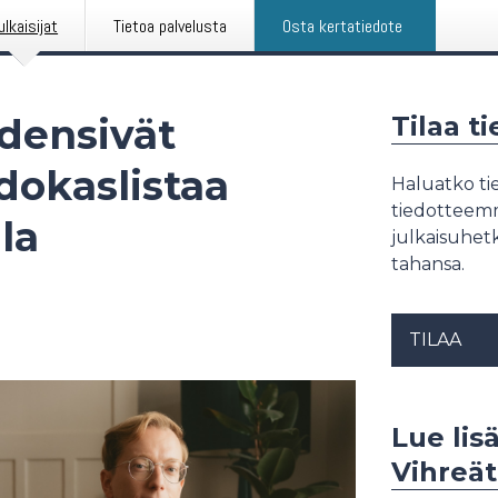
ulkaisijat
Tietoa palvelusta
Osta kertatiedote
ydensivät
Tilaa t
dokaslistaa
Haluatko tie
tiedotteemme
la
julkaisuhetk
tahansa.
TILAA
Lue lisä
Vihreät