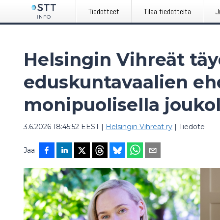
Tiedotteet
Tilaa tiedotteita
J
Helsingin Vihreät tä
eduskuntavaalien eh
monipuolisella joukol
3.6.2026 18:45:52 EEST
|
Helsingin Vihreät ry
|
Tiedote
Jaa