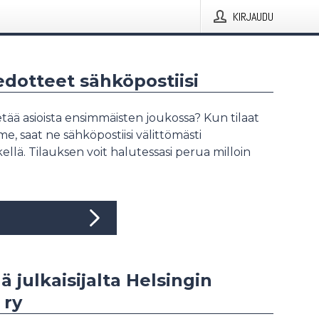
KIRJAUDU
iedotteet sähköpostiisi
tää asioista ensimmäisten joukossa? Kun tilaat
, saat ne sähköpostiisi välittömästi
ellä. Tilauksen voit halutessasi perua milloin
ä julkaisijalta Helsingin
 ry