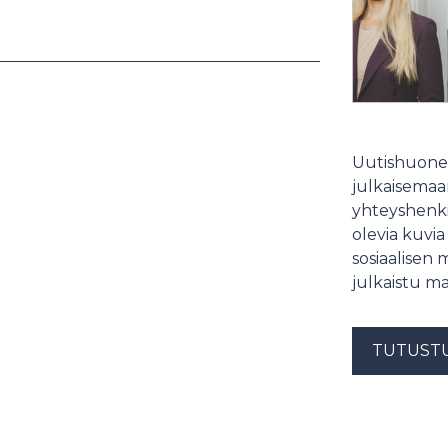
Uutishuonee
julkaisemaam
yhteyshenki
olevia kuvia
sosiaalisen 
julkaistu ma
TUTUST