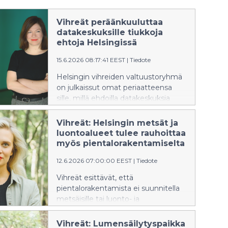
Vihreät peräänkuuluttaa
datakeskuksille tiukkoja
ehtoja Helsingissä
15.6.2026 08:17:41 EEST
|
Tiedote
Helsingin vihreiden valtuustoryhmä
on julkaissut omat periaatteensa
sille, millä ehdoilla datakeskuksia
voidaan sijoittaa Helsinkiin.
Datakeskukset ovat tervetulleita,
Vihreät: Helsingin metsät ja
mutta eivät millä tahansa ehdoilla.
luontoalueet tulee rauhoittaa
myös pientalorakentamiselta
12.6.2026 07:00:00 EEST
|
Tiedote
Vihreät esittävät, että
pientalorakentamista ei suunnitella
metsäisille tai luonto- ja
virkistysarvoiltaan arvokkaille alueille,
kun kaupunkiympäristölautakunta
Vihreät: Lumensäilytyspaikka