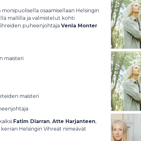
 monipuolisella osaamisellaan Helsingin
ä mallilla ja valmistelut kohti
 Vihreiden puheenjohtaja
Venla Monter
n maisteri
eteiden maisteri
heenjohtaja
aiksi
Fatim Diarran
,
Atte Harjanteen
,
 kerran Helsingin Vihreät nimeävät