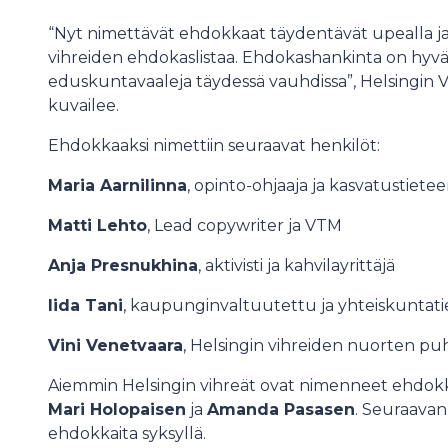
“Nyt nimettävät ehdokkaat täydentävät upealla ja
vihreiden ehdokaslistaa. Ehdokashankinta on hyväll
eduskuntavaaleja täydessä vauhdissa”, Helsingin
kuvailee.
Ehdokkaaksi nimettiin seuraavat henkilöt:
Maria Aarnilinna
, opinto-ohjaaja ja kasvatustietee
Matti Lehto
, Lead copywriter ja VTM
Anja Presnukhina
, aktivisti ja kahvilayrittäjä
Iida Tani
, kaupunginvaltuutettu ja yhteiskuntati
Vini Venetvaara
, Helsingin vihreiden nuorten pu
Aiemmin Helsingin vihreät ovat nimenneet ehdokk
Mari Holopaisen
ja
Amanda Pasasen
. Seuraavan
ehdokkaita syksyllä.