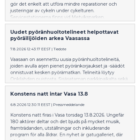
gör det enkelt att utföra mindre reparationer och
justeringar av cykeln under cykelturen.
Servicestationerna finns vid Metviksparken,
parkeringen i Inre hamnen och cykelgaraget vid
Resecentret.
Uudet pyöränhuoltotelineet helpottavat
pyöräilijöiden arkea Vaasassa
7.8.2026 12:43:17 EEST
|
Tiedote
Vaasaan on asennettu uusia pyöränhuoltotelineitä,
joiden avulla arjen pienet pyöränkorjaukset ja -säädöt
onnistuvat kesken pyörämatkan. Telineitä löytyy
Onkilahden puistosta, Sisäsataman parkkipaikalta sekä
Matkakeskuksen pyörätallista.
Konstens natt intar Vasa 13.8
6.8.2026 12:30:11 EEST
|
Pressmeddelande
Konstens natt firas i Vasa torsdag 13.8.2026. Ungefär
180 aktörer deltar och det bjuds på mycket musik,
framträdanden, utställningar och inkluderande
program för alla åldrar. En nyhet är gatugalleriet, där