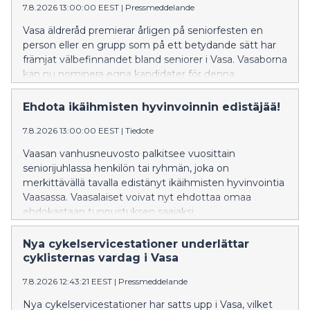
7.8.2026 13:00:00 EEST
|
Pressmeddelande
Vasa äldreråd premierar årligen på seniorfesten en
person eller en grupp som på ett betydande sätt har
främjat välbefinnandet bland seniorer i Vasa. Vasaborna
kan nu nominera egna kandidater för denna
utmärkelse.
Ehdota ikäihmisten hyvinvoinnin edistäjää!
7.8.2026 13:00:00 EEST
|
Tiedote
Vaasan vanhusneuvosto palkitsee vuosittain
seniorijuhlassa henkilön tai ryhmän, joka on
merkittävällä tavalla edistänyt ikäihmisten hyvinvointia
Vaasassa. Vaasalaiset voivat nyt ehdottaa omaa
ehdokastaan tunnustuksen saajaksi.
Nya cykelservicestationer underlättar
cyklisternas vardag i Vasa
7.8.2026 12:43:21 EEST
|
Pressmeddelande
Nya cykelservicestationer har satts upp i Vasa, vilket