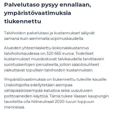
Palvelutaso pysyy ennallaan,
ympäristövaatimuksia
tiukennettu
Talvihoidon palvelutaso ja kustannukset säilyvät
samana kuin aiemmalla sopimuskaudella.
Alueiden yhteenlaskettu kokonaiskustannus
talvihoitokaudessa on 320 665 euroa. Todelliset
kustannukset muodostuvat talvikaudella tarvittavien
suorituskertojen perusteella, jolloin sääolosuhteet
vaikuttavat lopullisiin talvihoidon kustannuksiin.
Ympäristövaatimuksia on tiukennettu tuleville kausille.
Urakoitsijoilta edellytetään aiempaa
vähäpäästöisempää kalustoa sekä uusiutuvien
polttoaineiden käyttöä. Tämä tukee Vaasan kaupungin
tavoitetta olla hiilineutraali 2020-luvun loppuun
mennessä.