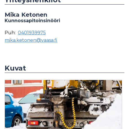
Mika Ketonen
Kunnossapitoinsinööri
Puh:
0401939975
mika.ketonen@vaasa.fi
Kuvat