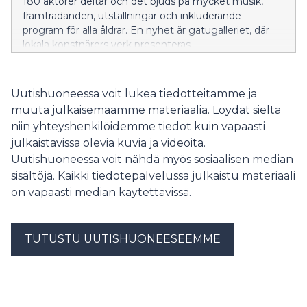
180 aktörer deltar och det bjuds på mycket musik,
framträdanden, utställningar och inkluderande
program för alla åldrar. En nyhet är gatugalleriet, där
lokala konstnärers verk presenteras.
Uutishuoneessa voit lukea tiedotteitamme ja
muuta julkaisemaamme materiaalia. Löydät sieltä
niin yhteyshenkilöidemme tiedot kuin vapaasti
julkaistavissa olevia kuvia ja videoita.
Uutishuoneessa voit nähdä myös sosiaalisen median
sisältöjä. Kaikki tiedotepalvelussa julkaistu materiaali
on vapaasti median käytettävissä.
TUTUSTU UUTISHUONEESEEMME