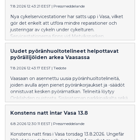
7.8.2026 12:43:21 EEST
|
Pressmeddelande
Nya cykelservicestationer har satts upp i Vasa, vilket
gör det enkelt att utföra mindre reparationer och
justeringar av cykeln under cykelturen.
Servicestationerna finns vid Metviksparken,
parkeringen i Inre hamnen och cykelgaraget vid
Resecentret.
Uudet pyöränhuoltotelineet helpottavat
pyöräilijöiden arkea Vaasassa
7.8.2026 12:43:17 EEST
|
Tiedote
Vaasaan on asennettu uusia pyöränhuoltotelineitä,
joiden avulla arjen pienet pyöränkorjaukset ja -säädöt
onnistuvat kesken pyörämatkan. Telineitä löytyy
Onkilahden puistosta, Sisäsataman parkkipaikalta sekä
Matkakeskuksen pyörätallista.
Konstens natt intar Vasa 13.8
6.8.2026 12:30:11 EEST
|
Pressmeddelande
Konstens natt firas i Vasa torsdag 13.8.2026. Ungefär