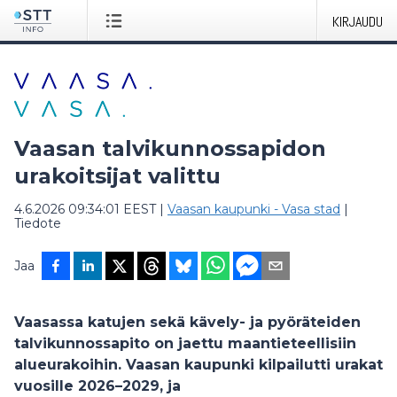
KIRJAUDU
Vaasan talvikunnossapidon
urakoitsijat valittu
4.6.2026 09:34:01 EEST
|
Vaasan kaupunki - Vasa stad
|
Tiedote
Jaa
Vaasassa katujen sekä kävely- ja pyöräteiden
talvikunnossapito on jaettu maantieteellisiin
alueurakoihin. Vaasan kaupunki kilpailutti urakat
vuosille 2026–2029, ja