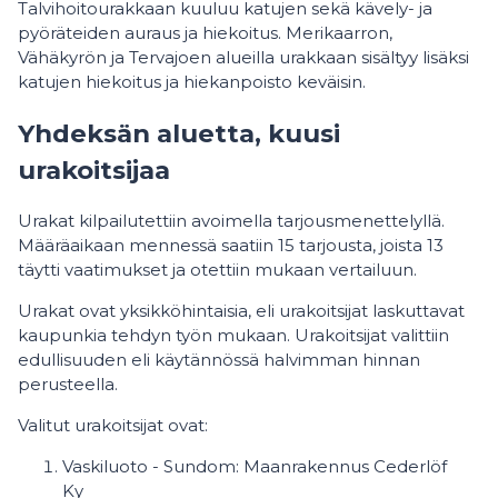
Talvihoitourakkaan kuuluu katujen sekä kävely- ja
pyöräteiden auraus ja hiekoitus. Merikaarron,
Vähäkyrön ja Tervajoen alueilla urakkaan sisältyy lisäksi
katujen hiekoitus ja hiekanpoisto keväisin.
Yhdeksän aluetta, kuusi
urakoitsijaa
Urakat kilpailutettiin avoimella tarjousmenettelyllä.
Määräaikaan mennessä saatiin 15 tarjousta, joista 13
täytti vaatimukset ja otettiin mukaan vertailuun.
Urakat ovat yksikköhintaisia, eli urakoitsijat laskuttavat
kaupunkia tehdyn työn mukaan. Urakoitsijat valittiin
edullisuuden eli käytännössä halvimman hinnan
perusteella.
Valitut urakoitsijat ovat:
Vaskiluoto - Sundom: Maanrakennus Cederlöf
Ky