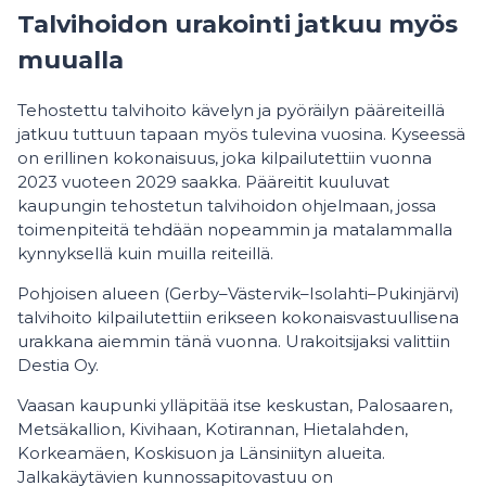
Talvihoidon urakointi jatkuu myös
muualla
Tehostettu talvihoito kävelyn ja pyöräilyn pääreiteillä
jatkuu tuttuun tapaan myös tulevina vuosina. Kyseessä
on erillinen kokonaisuus, joka kilpailutettiin vuonna
2023 vuoteen 2029 saakka. Pääreitit kuuluvat
kaupungin tehostetun talvihoidon ohjelmaan, jossa
toimenpiteitä tehdään nopeammin ja matalammalla
kynnyksellä kuin muilla reiteillä.
Pohjoisen alueen (Gerby–Västervik–Isolahti–Pukinjärvi)
talvihoito kilpailutettiin erikseen kokonaisvastuullisena
urakkana aiemmin tänä vuonna. Urakoitsijaksi valittiin
Destia Oy.
Vaasan kaupunki ylläpitää itse keskustan, Palosaaren,
Metsäkallion, Kivihaan, Kotirannan, Hietalahden,
Korkeamäen, Koskisuon ja Länsiniityn alueita.
Jalkakäytävien kunnossapitovastuu on