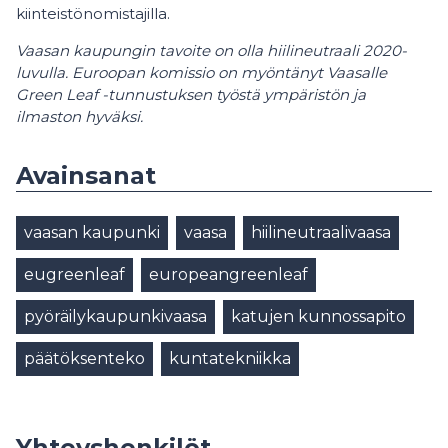
kiinteistönomistajilla.
Vaasan kaupungin tavoite on olla hiilineutraali 2020-
luvulla. Euroopan komissio on myöntänyt Vaasalle
Green Leaf -tunnustuksen työstä ympäristön ja
ilmaston hyväksi.
Avainsanat
vaasan kaupunki
vaasa
hiilineutraalivaasa
eugreenleaf
europeangreenleaf
pyöräilykaupunkivaasa
katujen kunnossapito
päätöksenteko
kuntatekniikka
Yhteyshenkilöt