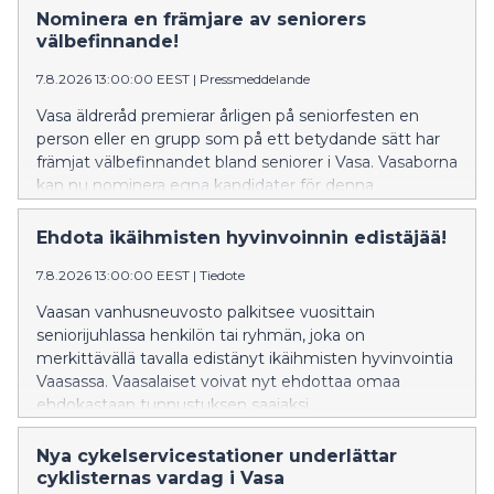
Nominera en främjare av seniorers
välbefinnande!
7.8.2026 13:00:00 EEST
|
Pressmeddelande
Vasa äldreråd premierar årligen på seniorfesten en
person eller en grupp som på ett betydande sätt har
främjat välbefinnandet bland seniorer i Vasa. Vasaborna
kan nu nominera egna kandidater för denna
utmärkelse.
Ehdota ikäihmisten hyvinvoinnin edistäjää!
7.8.2026 13:00:00 EEST
|
Tiedote
Vaasan vanhusneuvosto palkitsee vuosittain
seniorijuhlassa henkilön tai ryhmän, joka on
merkittävällä tavalla edistänyt ikäihmisten hyvinvointia
Vaasassa. Vaasalaiset voivat nyt ehdottaa omaa
ehdokastaan tunnustuksen saajaksi.
Nya cykelservicestationer underlättar
cyklisternas vardag i Vasa