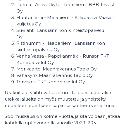
Purola - Asevelikylä - Teeriniemi: BBB-Invest
Oy
Huutoniemi - Melaniemi - Kiilapalsta: Vaasan
kuljetus Oy
Suvilahti: Länsirannikon kiinteistöpalvelu
Oy
Ristinummi - Haapaniemi: Länsirannikon
kiinteistöpalvelu Oy
Vanha Vaasa - Pappilanmäki - Runsor: TKT
Konepalvelut Oy
Merikaarto: Maanrakennus Tapio Oy
Vähäkyrö: Maanrakennus Tapio Oy
Tervajoki: TKT Konepalvelut Oy
Urakoitsijat vaihtuvat useimmilla alueilla. Joitakin
urakka-alueita on myös muutettu ja yhdistelty
uudelleen edelliseen sopimuskauteen verrattuna.
Sopimuskausi on kolme vuotta, ja sitä voidaan jatkaa
kahdella optiovuodella vuosille 2029–2031.