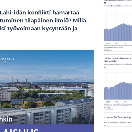
Lähi-idän konflikti hämärtää
uminen tilapäinen ilmiö? Millä
isi työvoimaan kysyntään ja