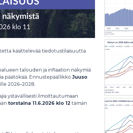
a käsittelevää tiedotustilaisuutta
oalueen talouden ja inflaation näkymiä
ia päätöksiä. Ennustepäällikkö
Juuso
lle 2026–2028.
ia ystävällisesti ilmoittautumaan
tään
torstaina 11.6.2026 klo 12
tämän