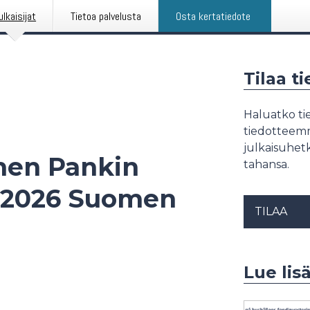
ulkaisijat
Tietoa palvelusta
Osta kertatiedote
Tilaa t
Haluatko tie
tiedotteemme
julkaisuhetk
men Pankin
tahansa.
.6.2026 Suomen
TILAA
Lue lis