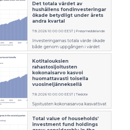
Det totala värdet av
hushållens fondinvesteringar
ökade betydligt under årets
andra kvartal
7.8.2026 10:00:00 EEST
|
Pressmeddelande
Investeringarnas totala värde ökade
både genom uppgången i värdet
och genom nya fondteckningar.
Kotitalouksien
rahastosijoitusten
kokonaisarvo kasvoi
huomattavasti toisella
vuosineljänneksellä
7.8.2026 10:00:00 EEST
|
Tiedote
Sijoitusten kokonaisarvoa kasvattivat
sekä arvonnousu että uudet
rahastomerkinnät.
Total value of households’
investment fund holdings