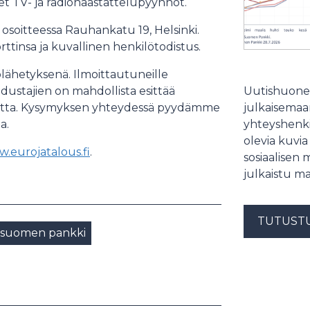
et TV- ja radiohaastattelupyynnöt.
osoitteessa Rauhankatu 19, Helsinki.
rttinsa ja kuvallinen henkilötodistus.
lähetyksenä. Ilmoittautuneille
edustajien on mahdollista esittää
Uutishuonee
utta. Kysymyksen yhteydessä pyydämme
julkaisemaam
a.
yhteyshenki
olevia kuvia
.eurojatalous.fi
.
sosiaalisen 
julkaistu ma
TUTUST
suomen pankki