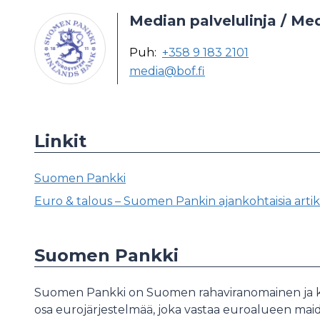
Median palvelulinja / Med
Puh:
+358 9 183 2101
media@bof.fi
Linkit
Suomen Pankki
Euro & talous – Suomen Pankin ajankohtaisia artik
Suomen Pankki
Suomen Pankki on Suomen rahaviranomainen ja ka
osa eurojärjestelmää, joka vastaa euroalueen maide