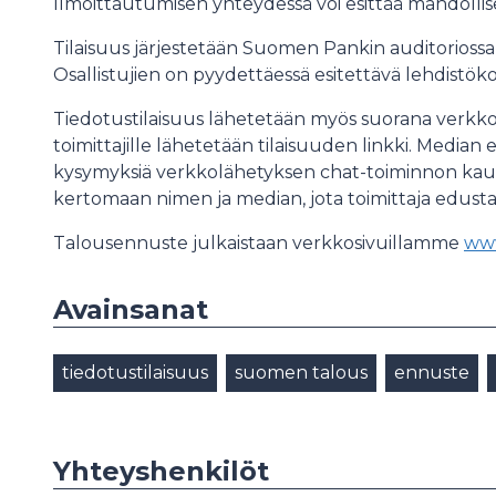
Ilmoittautumisen yhteydessä voi esittää mahdollis
Tilaisuus järjestetään Suomen Pankin auditoriossa 
Osallistujien on pyydettäessä esitettävä lehdistöko
Tiedotustilaisuus lähetetään myös suorana verkko
toimittajille lähetetään tilaisuuden linkki. Median 
kysymyksiä verkkolähetyksen chat-toiminnon ka
kertomaan nimen ja median, jota toimittaja edusta
Talousennuste julkaistaan verkkosivuillamme
www
Avainsanat
tiedotustilaisuus
suomen talous
ennuste
Yhteyshenkilöt