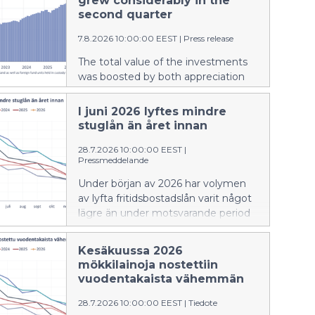
grew considerably in the
second quarter
7.8.2026 10:00:00 EEST
|
Press release
The total value of the investments
was boosted by both appreciation
and new fund subscriptions.
I juni 2026 lyftes mindre
stuglån än året innan
28.7.2026 10:00:00 EEST
|
Pressmeddelande
Under början av 2026 har volymen
av lyfta fritidsbostadslån varit något
lägre än under motsvarande period
föregående år. Den genomsnittliga
räntan på nya stuglån var i juni 2026
Kesäkuussa 2026
högre än för ett år sedan. En större
mökkilainoja nostettiin
andel av de nya stuglånen än
vuodentakaista vähemmän
tidigare var bundna till tre eller sex
månaders Euribor.
28.7.2026 10:00:00 EEST
|
Tiedote