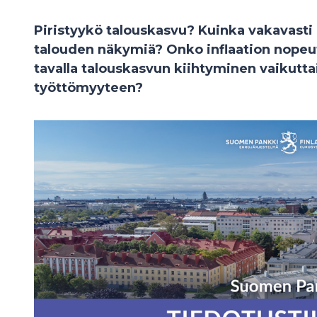
Piristyykö talouskasvu? Kuinka vakavasti 
talouden näkymiä? Onko inflaation nopeut
tavalla talouskasvun kiihtyminen vaikutta
työttömyyteen?