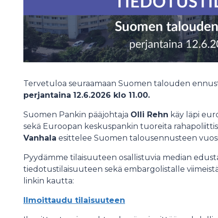
Tervetuloa seuraamaan Suomen talouden ennustett
perjantaina
12.6.2026 klo 11.00.
Suomen Pankin pääjohtaja
Olli Rehn
käy läpi eur
sekä Euroopan keskuspankin tuoreita rahapoliittis
Vanhala
esittelee Suomen talousennusteen vuosi
Pyydämme tilaisuuteen osallistuvia median edustaj
tiedotustilaisuuteen sekä embargolistalle viimeis
linkin kautta:
Ilmoittaudu tilaisuuteen