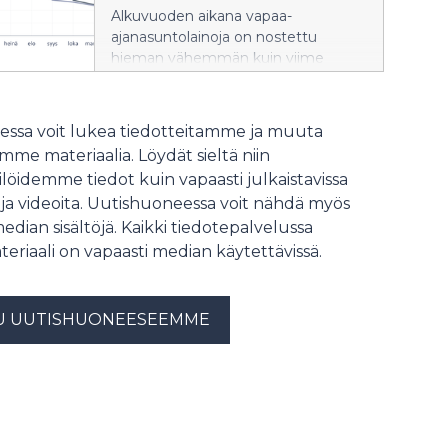
Alkuvuoden aikana vapaa-
ajanasuntolainoja on nostettu
hieman vähemmän kuin viime
vuonna vastaavana aikana. Uusien
mökkilainojen keskikorko oli
kesäkuussa korkeampi kuin vuosi
ssa voit lukea tiedotteitamme ja muuta
sitten. Aiempaa suurempi osa
me materiaalia. Löydät sieltä niin
uusista mökkilainoista sidottiin 3 tai 6
löidemme tiedot kuin vapaasti julkaistavissa
kuukauden euriborkorkoon.
 ja videoita. Uutishuoneessa voit nähdä myös
median sisältöjä. Kaikki tiedotepalvelussa
teriaali on vapaasti median käytettävissä.
U UUTISHUONEESEEMME