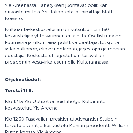
Yle Areenassa. Lähetyksen juontavat politiikan
erikoistoimittaja Ari Hakahuhta ja toimittaja Matti
Koivisto.
Kultaranta-keskusteluihin on kutsuttu noin 160
keskustelijaa yhteiskunnan eri aloilta. Osallistujina on
kotimaisia ja ulkomaisia poliittisia päättäjiä, tutkijoita
sekä hallinnon, elinkeinoelämän, järjestöjen ja median
edustajia. Keskustelut järjestetään tasavallan
presidentin kesävirka-asunnolla Kultarannassa.
Ohjelmatiedot:
Torstai 11.6.
Klo 12.15 Yle Uutiset erikoislähetys: Kultaranta-
keskustelut, Yle Areena
Klo 12.30 Tasavallan presidentti Alexander Stubbin
tervetulosanat ja keskustelu Kenian presidentti William
Ruton kanssa, Yle Areena