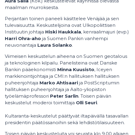
Aura Salla
(Kok.) keskustelevat käynnissä olevasta
maailman murroksesta.
Perjantain toinen paneeli käsittelee Venäjää ja sen
tulevaisuutta. Keskustelijoina ovat Ulkopoliittisen
Instituutin johtaja
Hiski Haukkala
, kenraalimajuri (evp.)
Harri Ohra-aho
ja Suomen Pankin vanhempi
neuvonantaja
Laura Solanko
.
Viimeisen keskustelun aiheena on Suomen geotalous
ja teknologinen kilpailu. Panelisteina ovat Danske
Bankin pääekonomisti
Minna Kuusisto
, Iceyen
markkinointijohtaja ja CMI:n hallituksen hallituksen
puheenjohtaja
Marko Ahtisaari
ja PostScriptumin
hallituksen puheenjohtaja ja Aalto-yliopiston
työelämäprofessori
Peter Sarlin
. Toisen päivän
keskustelut moderoi toimittaja
Olli Seuri
.
Kultaranta-keskustelut päättyvät iltapäivällä tasavallan
presidentin päätössanoihin sekä lehdistötilaisuuteen.
Toisen päivän keskusteluita voi seurata klo 9.00 alkaen