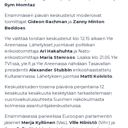
Rym Momtaz
.
Ensimmäisen päivän keskustelut moderoivat
toimittajat
Gideon Rachman
ja
Zanny Minton
Beddoes
.
Yle välittää torstain keskustelut klo 12.15 alkaen Yle
Areenassa. Lähetykset juontavat politiikan
erikoistoimittaja
Ari Hakahuhta
ja Nato-
erikoistoimittaja
Maria Stenroos
. Lisäksi klo 21.05 Yle
TV1:ssä, yle.fi ja Yle Areenassa nähdään Tasavallan
presidentti
Alexander Stubbin
erikoishaastattelu
Kultarannassa. Lähetyksen juontaa
Matti Koivisto
.
Keskusteluiden toisena päivänä perjantaina 12.
kesäkuuta kesäkuuta keskitytään tarkastelemaan
vuorovaikutussuhteita Suomen näkökulmasta
kolmessa asiantuntijakeskustelussa.
Ensimmäisessä paneelissa Euroopan parlamentin
jäsenet
Merja Kyllönen
(Vas.),
Ville Niinistö
(Vihr.) ja