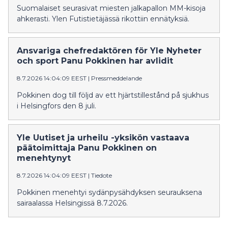
Suomalaiset seurasivat miesten jalkapallon MM-kisoja
ahkerasti. Ylen Futistietäjässä rikottiin ennätyksiä.
Ansvariga chefredaktören för Yle Nyheter
och sport Panu Pokkinen har avlidit
8.7.2026 14:04:09 EEST
|
Pressmeddelande
Pokkinen dog till följd av ett hjärtstillestånd på sjukhus
i Helsingfors den 8 juli.
Yle Uutiset ja urheilu -yksikön vastaava
päätoimittaja Panu Pokkinen on
menehtynyt
8.7.2026 14:04:09 EEST
|
Tiedote
Pokkinen menehtyi sydänpysähdyksen seurauksena
sairaalassa Helsingissä 8.7.2026.