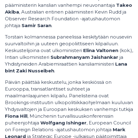
pääministerin kanslian vanhempi neuvonantaja
Takeo
Akiba
, Australian entinen pääministeri Kevin Rudd ja
Observer Research Foundation -ajatushautomon
johtaja
Samir Saran
.
Torstain kolmannessa paneelissa keskitytään nouseviin
suurvaltoihin ja uuteen geopoliittiseen kilpailuun.
Keskustelijoina ovat ulkoministeri
Elina Valtonen
(kok.),
Intian ulkoministeri
Subrahmanyam Jaishankar
ja
Yhdistyneiden Arabiemiraattien kansliaministeri
Lana
bint Zaki Nusseibeh
.
Päivän päättää keskustelu, jonka keskiössä on
Eurooppa, transatlanttiset suhteet ja
maailmanlaajuinen kilpailu. Panelisteina ovat
Brookings-instituutin ulkopolitiikkaohjelmaan kuuluvan
Yhdysvaltojen ja Euroopan keskuksen vanhempi tutkija
Fiona Hill
, Münchenin turvallisuuskonferenssin
puheenjohtaja
Wolfgang Ishinger
, European Council
on Foreign Relations -ajatushautomon johtaja
Mark
Leonard
ja Strategic Europe -julkaisun päätoimittaja