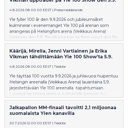
Vikman uppträder på Yle 100 Show den 5.9.
4.8.2026 08:00:00 EEST
|
Pressmeddelande
Yle fyller 100 år den 9.9.2026 och jubileumsåret
kulminerar i evenemanget Yle 100 på arenan som
arrangeras på Helsingfors arena (Veikkaus Arena)
lördagen den 5.9. Besökarna kan se fram emot skoj för
barnen, bekanta Yle-ansikten, tv-program och
toppnamn inom finländsk musik. Vi får också höra
Käärijä, Mirella, Jenni Vartiainen ja Erika
Radions symfoniorkester tolka finska metal-klassiker.
Vikman tähdittämään Yle 100 Show’ta 5.9.
4.8.2026 08:00:00 EEST
|
Tiedote
Yle täyttää 100 vuotta 9.9.2026 ja juhlavuosi huipentuu
Helsingin areenalla (Veikkaus Arena) lauantaina 5.9.
järjestettävään Yle 100 areenalla -tapahtumaan.
Luvassa on lasten riemua, tuttuja Yle-kasvoja, tv-
ohjelmia ja kotimaisen musiikin kärkinimiä sekä
suomalaista metallimusiikkia RSO:n tahtiin.
Jalkapallon MM-finaali tavoitti 2,1 miljoonaa
suomalaista Ylen kanavilla
20.7.2026 12:00:00 EEST
|
Tiedote