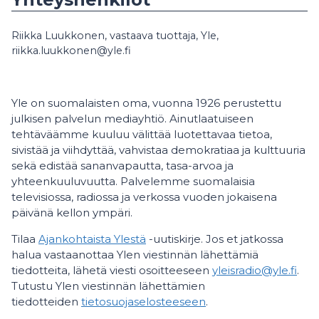
Riikka Luukkonen, vastaava tuottaja, Yle,
riikka.luukkonen@yle.fi
Yle on suomalaisten oma, vuonna 1926 perustettu
julkisen palvelun mediayhtiö. Ainutlaatuiseen
tehtäväämme kuuluu välittää luotettavaa tietoa,
sivistää ja viihdyttää, vahvistaa demokratiaa ja kulttuuria
sekä edistää sananvapautta, tasa-arvoa ja
yhteenkuuluvuutta. Palvelemme suomalaisia
televisiossa, radiossa ja verkossa vuoden jokaisena
päivänä kellon ympäri.
Tilaa
Ajankohtaista Ylestä
-uutiskirje. Jos et jatkossa
halua vastaanottaa Ylen viestinnän lähettämiä
tiedotteita, lähetä viesti osoitteeseen
yleisradio@yle.fi
.
Tutustu Ylen viestinnän lähettämien
tiedotteiden
tietosuojaselosteeseen
.