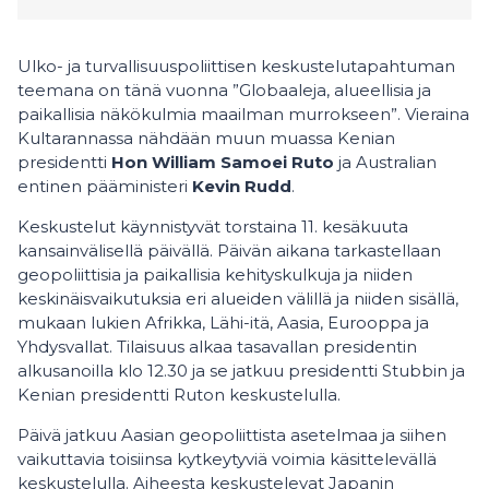
Ulko- ja turvallisuuspoliittisen keskustelutapahtuman
teemana on tänä vuonna ”Globaaleja, alueellisia ja
paikallisia näkökulmia maailman murrokseen”. Vieraina
Kultarannassa nähdään muun muassa Kenian
presidentti
Hon William Samoei Ruto
ja Australian
entinen pääministeri
Kevin Rudd
.
Keskustelut käynnistyvät torstaina 11. kesäkuuta
kansainvälisellä päivällä. Päivän aikana tarkastellaan
geopoliittisia ja paikallisia kehityskulkuja ja niiden
keskinäisvaikutuksia eri alueiden välillä ja niiden sisällä,
mukaan lukien Afrikka, Lähi-itä, Aasia, Eurooppa ja
Yhdysvallat. Tilaisuus alkaa tasavallan presidentin
alkusanoilla klo 12.30 ja se jatkuu presidentti Stubbin ja
Kenian presidentti Ruton keskustelulla.
Päivä jatkuu Aasian geopoliittista asetelmaa ja siihen
vaikuttavia toisiinsa kytkeytyviä voimia käsittelevällä
keskustelulla. Aiheesta keskustelevat Japanin