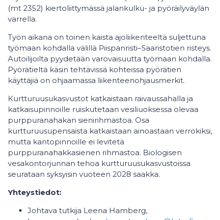
(mt 2352) kiertoliittymässä jalankulku- ja pyöräilyväylän
varrella.
Työn aikana on toinen kaista ajoliikenteeltä suljettuna
työmaan kohdalla välillä Piispanristi–Saaristotien risteys.
Autoilijoilta pyydetään varovaisuutta työmaan kohdalla.
Pyörätieltä käsin tehtävissä kohteissa pyörätien
käyttäjiä on ohjaamassa liikenteenohjausmerkit.
Kurtturuusukasvustot katkaistaan raivaussahalla ja
katkaisupinnoille ruiskutetaan vesiliuoksessa olevaa
purppuranahakan sienirihmastoa. Osa
kurtturuusupensaista katkaistaan ainoastaan verrokiksi,
mutta kantopinnoille ei levitetä
purppuranahakkasienen rihmastoa. Biologisen
vesakontorjunnan tehoa kurtturuusukasvustoissa
seurataan syksyisin vuoteen 2028 saakka.
Yhteystiedot:
Johtava tutkija Leena Hamberg,