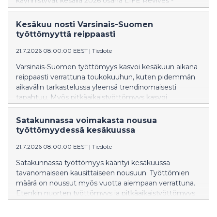
käynnistyvät kesällä 2026 osana LIFE Revives -
hanketta. Tavoitteena on lisätä erittäin uhanalaisen
jokihelmisimpukan eli raakun sekä sen isäntäkalan
Kesäkuu nosti Varsinais-Suomen
taimenen elinympäristöjä Satakunnan ainoassa jäljellä
työttömyyttä reippaasti
olevassa raakkujoessa. Kunnostuksen aikana
järjestetään mediapäivä 6.8.2026, jolloin kunnostuksia
21.7.2026 08:00:00 EEST
|
Tiedote
voi tulla seuraamaan.
Varsinais-Suomen työttömyys kasvoi kesäkuun aikana
reippaasti verrattuna toukokuuhun, kuten pidemmän
aikavälin tarkastelussa yleensä trendinomaisesti
tapahtuu. Myös pitkäaikaistyöttömyys kasvoi
kesäkuun aikana voimakkaasti. Julkisten palveluiden
kautta mitattava työvoiman kysyntä pysyi edelleen
Satakunnassa voimakasta nousua
melko vaisuna, mutta avoimien työpaikkojen määrä
työttömyydessä kesäkuussa
nousi kuitenkin hieman verrattuna vuodentakaiseen.
21.7.2026 08:00:00 EEST
|
Tiedote
Satakunnassa työttömyys kääntyi kesäkuussa
tavanomaiseen kausittaiseen nousuun. Työttömien
määrä on noussut myös vuotta aiempaan verrattuna.
Etenkin nuorten työttömyys ja pitkäaikaistyöttömyys
on edelleen selvästi kasvanut.