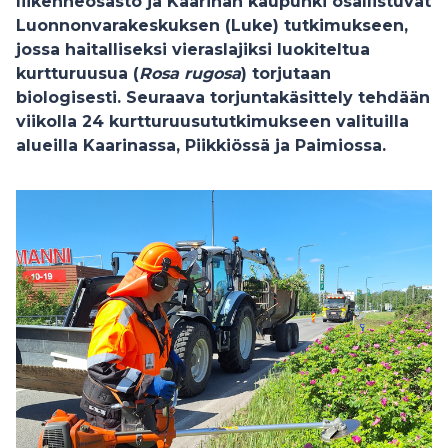
liikenneosasto ja Kaarinan kaupunki osallistuvat
Luonnonvarakeskuksen (Luke) tutkimukseen,
jossa haitalliseksi vieraslajiksi luokiteltua
kurtturuusua (
Rosa rugosa
) torjutaan
biologisesti. Seuraava torjuntakäsittely tehdään
viikolla 24 kurtturuusututkimukseen valituilla
alueilla Kaarinassa, Piikkiössä ja Paimiossa.