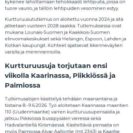
kykenee lahottamaan tehokkaasti lehtipuita, joissa on
tuore vaurio, ja tällöin lehtipuiden vesominen estyy.
Kurtturuusututkimus on aloitettu vuonna 2024 ja sitä
jatketaan vuoteen 2028 saakka. Tutkimuksessa ovat
mukana Lounais-Suomen ja Kaakkois-Suomen
elinvoimakeskukset sekä Helsingin, Espoon, Lahden ja
Kotkan kaupungit. Kohteet sijaitsevat liikenneväylien
varsilla ja merenrannoilla.
Kurtturuusuja torjutaan ensi
viikolla Kaarinassa, Piikkiössä ja
Paimiossa
Tutkimusalojen käsittelyä tehdään maanantaina ja
tiistaina 8.-9.6.2026. Työ aloitetaan Kaarinassa maantien
110 (Uudenmaantie) varren kurtturuusupensaista ja
jatkuu Piikkiössä bussipysäkin vieressä sekä
Hadvalantiellä Kirismäessä. Käsiteltäviä pensaita on
myös Paimiossa Alvar Aallontie (mt 2343) ja Kaaritie