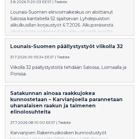
3.8.2026 11:20:03 EEST
|
Tiedote
Lounais-Suomen elinvoimakeskus on aloittanut
Salossa kantatiellä 52 sijaitsevan Lyhdepuiston
alikulkusillan korjaustyöt 6.7.2026. Alkuperäisestä
aikataulusta poiketen työt jatkuvat vielä arviolta
elokuun loppuun saakka. Korjaustöiden aikana toinen
ajokaista on poissa käytöstä ja liikenne on ohjattu
Lounais-Suomen päällystystyöt viikolla 32
toiselle kaistalle liikennevalo-ohjauksella. Töistä
31.7.2026 09:05:34 EEST
|
Tiedote
aiheutuu haittaa liikenteelle.
Viikolla 32 päällystystöitä tehdään Salossa, Loimaalla ja
Porissa.
Satakunnan ainoaa raakkujokea
kunnostetaan – Karvianjoella parannetaan
uhanalaisen raakun ja taimenen
elinolosuhteita
27.7.2026 08:10:00 EEST
|
Tiedote
Karvianjoen Rakennuskosken kunnostustyöt