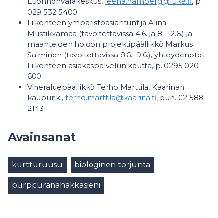
Luonnonvarakeskus,
leena.hamberg@luke.fi
, p.
029 532 5400
Liikenteen ympäristöasiantuntija Alina
Mustikkamaa (tavoitettavissa 4.6. ja 8.–12.6.) ja
maanteiden hoidon projektipäällikkö Markus
Salminen (tavoitettavissa 8.6.–9.6.), yhteydenotot
Liikenteen asiakaspalvelun kautta, p. 0295 020
600
Viheraluepäällikkö Terho Marttila, Kaarinan
kaupunki,
terho.marttila@kaarina.fi
, puh. 02 588
2143
Avainsanat
kurtturuusu
biologinen torjunta
purppuranahakkasieni