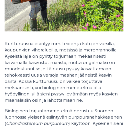
Kurtturuusua esiintyy mm. teiden ja katujen varsilla,
kaupunkien viheralueilla, metsissä ja merenrannoilla.
Kyseistä lajia on pyritty torjumaan mekaanisesti
kaivamalla kasvustot maasta, mutta ongelmaksi on
muodostunut se, että ruusu pystyy kasvattamaan
tehokkaasti uusia versoja maahan jääneistä kasvin
osista. Koska kurtturuusu on vaikea torjuttava
mekaanisesti, voi biologinen menetelmä olla
hyödyllinen, sillä sieni pystyy leviämään myös kasvien
maanalaisiin osiin ja lahottamaan ne.
Biologinen torjuntamenetelmä perustuu Suomen
luonnossa yleisenä esiintyvän purppuranahakkasienen
(
Chondrostereum purpureum
) käyttöön. Kyseinen sieni