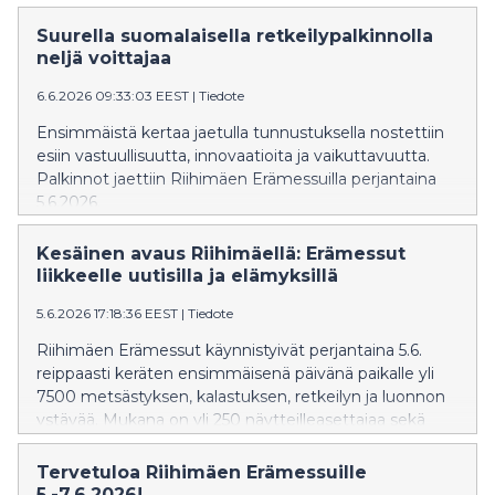
yhteensä yli 25 800 luonnossa liikkujaa, ja
messualueella oli mukana yli 250 näytteilleasettajaa
Suurella suomalaisella retkeilypalkinnolla
metsästyksen, kalastuksen, retkeilyn ja luonnossa
neljä voittajaa
liikkumisen parista.
6.6.2026 09:33:03 EEST
|
Tiedote
Ensimmäistä kertaa jaetulla tunnustuksella nostettiin
esiin vastuullisuutta, innovaatioita ja vaikuttavuutta.
Palkinnot jaettiin Riihimäen Erämessuilla perjantaina
5.6.2026.
Kesäinen avaus Riihimäellä: Erämessut
liikkeelle uutisilla ja elämyksillä
5.6.2026 17:18:36 EEST
|
Tiedote
Riihimäen Erämessut käynnistyivät perjantaina 5.6.
reippaasti keräten ensimmäisenä päivänä paikalle yli
7500 metsästyksen, kalastuksen, retkeilyn ja luonnon
ystävää. Mukana on yli 250 näytteilleasettajaa sekä
runsaasti ohjelmaa ja mahdollisuuksia kokeilla.
Tunnelma messualueella oli alusta asti innostunut, kun
Tervetuloa Riihimäen Erämessuille
joka toinen vuosi järjestettävä tapahtuma kokosi
5.-7.6.2026!