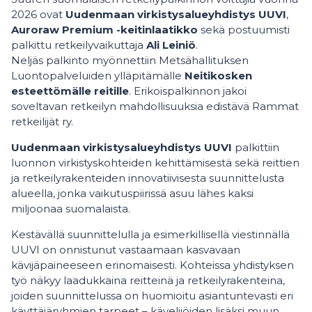
2026 ovat
Uudenmaan virkistysalueyhdistys UUVI
,
Auroraw Premium -keitinlaatikko
sekä postuumisti
palkittu retkeilyvaikuttaja
Ali Leiniö
.
Neljäs palkinto myönnettiin Metsähallituksen
Luontopalveluiden ylläpitämälle
Neitikosken
esteettömälle reitille
. Erikoispalkinnon jakoi
soveltavan retkeilyn mahdollisuuksia edistävä Rammat
retkeilijät ry.
Uudenmaan virkistysalueyhdistys UUVI
palkittiin
luonnon virkistyskohteiden kehittämisestä sekä reittien
ja retkeilyrakenteiden innovatiivisesta suunnittelusta
alueella, jonka vaikutuspiirissä asuu lähes kaksi
miljoonaa suomalaista.
Kestävällä suunnittelulla ja esimerkillisellä viestinnällä
UUVI on onnistunut vastaamaan kasvavaan
kävijäpaineeseen erinomaisesti. Kohteissa yhdistyksen
työ näkyy laadukkaina reitteinä ja retkeilyrakenteina,
joiden suunnittelussa on huomioitu asiantuntevasti eri
käyttäjäryhmien tarpeet – kävelijöiden lisäksi muun