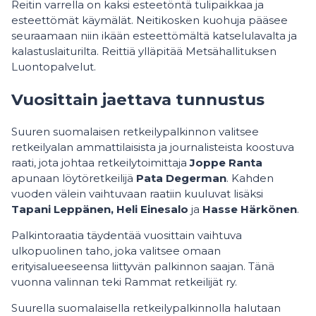
Reitin varrella on kaksi esteetöntä tulipaikkaa ja
esteettömät käymälät. Neitikosken kuohuja pääsee
seuraamaan niin ikään esteettömältä katselulavalta ja
kalastuslaiturilta. Reittiä ylläpitää Metsähallituksen
Luontopalvelut.
Vuosittain jaettava tunnustus
Suuren suomalaisen retkeilypalkinnon valitsee
retkeilyalan ammattilaisista ja journalisteista koostuva
raati, jota johtaa retkeilytoimittaja
Joppe Ranta
apunaan löytöretkeilijä
Pata Degerman
. Kahden
vuoden välein vaihtuvaan raatiin kuuluvat lisäksi
Tapani Leppänen, Heli Einesalo
ja
Hasse Härkönen
.
Palkintoraatia täydentää vuosittain vaihtuva
ulkopuolinen taho, joka valitsee omaan
erityisalueeseensa liittyvän palkinnon saajan. Tänä
vuonna valinnan teki Rammat retkeilijät ry.
Suurella suomalaisella retkeilypalkinnolla halutaan