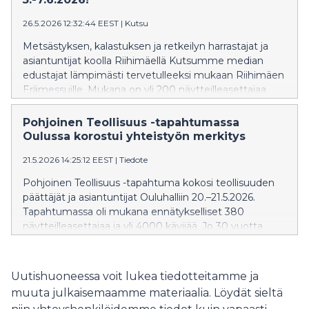
jälleen yhteen uusia ja vanhoja tuttuja.
26.5.2026 12:32:44 EEST
|
Kutsu
Metsästyksen, kalastuksen ja retkeilyn harrastajat ja
asiantuntijat koolla Riihimäellä Kutsumme median
edustajat lämpimästi tervetulleeksi mukaan Riihimäen
Erämessuille. Mukana on yli 200 näytteilleasettajaa
sekä runsaasti ohjelmaa ja kokeiltavaa. Alansa legenda
on koonnut metsästyksen, kalastuksen, retkeilyn ja
Pohjoinen Teollisuus -tapahtumassa
monipuolisesti luonnossa liikkuvat yhteen jo 1972
Oulussa korostui yhteistyön merkitys
vuodesta lähtien.
21.5.2026 14:25:12 EEST
|
Tiedote
Pohjoinen Teollisuus -tapahtuma kokosi teollisuuden
päättäjät ja asiantuntijat Ouluhalliin 20.–21.5.2026.
Tapahtumassa oli mukana ennätykselliset 380
näytteilleasettajaa ja yli 4000 kävijää. Jo 30 vuotta
järjestetty tapahtuma on vakiinnuttanut asemansa
pohjoisen teollisuuden keskeisenä kohtaamispaikkana
ja yhteistyöverkostojen rakentajana.
Uutishuoneessa voit lukea tiedotteitamme ja
muuta julkaisemaamme materiaalia. Löydät sieltä