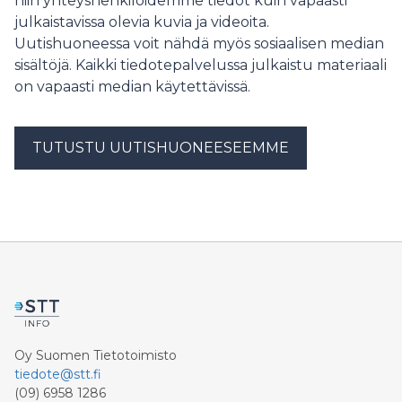
niin yhteyshenkilöidemme tiedot kuin vapaasti
julkaistavissa olevia kuvia ja videoita.
Uutishuoneessa voit nähdä myös sosiaalisen median
sisältöjä. Kaikki tiedotepalvelussa julkaistu materiaali
on vapaasti median käytettävissä.
TUTUSTU UUTISHUONEESEEMME
Oy Suomen Tietotoimisto
tiedote@stt.fi
(09) 6958 1286