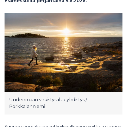
Erämessuilla perjantaina 5.6.2026.
Uudenmaan virkistysalueyhdistys /
Porkkalanniemi
Suuren suomalaisen retkeilypalkinnon voittajia vuonna