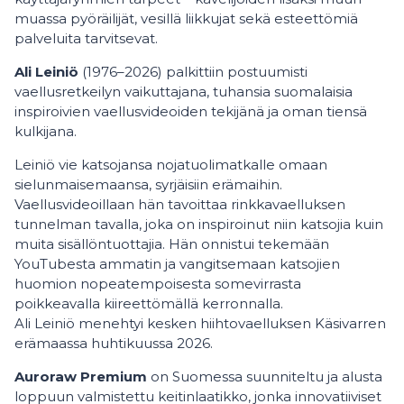
muassa pyöräilijät, vesillä liikkujat sekä esteettömiä
palveluita tarvitsevat.
Ali Leiniö
(1976–2026) palkittiin postuumisti
vaellusretkeilyn vaikuttajana, tuhansia suomalaisia
inspiroivien vaellusvideoiden tekijänä ja oman tiensä
kulkijana.
Leiniö vie katsojansa nojatuolimatkalle omaan
sielunmaisemaansa, syrjäisiin erämaihin.
Vaellusvideoillaan hän tavoittaa rinkkavaelluksen
tunnelman tavalla, joka on inspiroinut niin katsojia kuin
muita sisällöntuottajia. Hän onnistui tekemään
YouTubesta ammatin ja vangitsemaan katsojien
huomion nopeatempoisesta somevirrasta
poikkeavalla kiireettömällä kerronnalla.
Ali Leiniö menehtyi kesken hiihtovaelluksen Käsivarren
erämaassa huhtikuussa 2026.
Auroraw Premium
on Suomessa suunniteltu ja alusta
loppuun valmistettu keitinlaatikko, jonka innovatiiviset