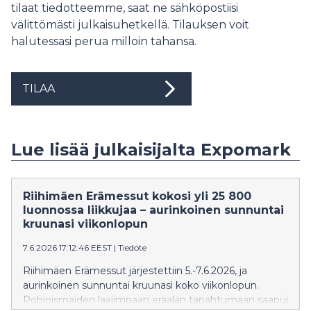
tilaat tiedotteemme, saat ne sähköpostiisi
välittömästi julkaisuhetkellä. Tilauksen voit
halutessasi perua milloin tahansa.
TILAA
Lue lisää julkaisijalta Expomark
Riihimäen Erämessut kokosi yli 25 800
luonnossa liikkujaa – aurinkoinen sunnuntai
kruunasi viikonlopun
7.6.2026 17:12:46 EEST
|
Tiedote
Riihimäen Erämessut järjestettiin 5.-7.6.2026, ja
aurinkoinen sunnuntai kruunasi koko viikonlopun.
Pohjoismaiden laajimpaan eräalan tapahtumaan saapui