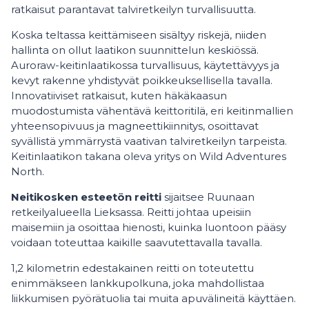
ratkaisut parantavat talviretkeilyn turvallisuutta.
Koska teltassa keittämiseen sisältyy riskejä, niiden
hallinta on ollut laatikon suunnittelun keskiössä.
Auroraw-keitinlaatikossa turvallisuus, käytettävyys ja
kevyt rakenne yhdistyvät poikkeuksellisella tavalla.
Innovatiiviset ratkaisut, kuten häkäkaasun
muodostumista vähentävä keittoritilä, eri keitinmallien
yhteensopivuus ja magneettikiinnitys, osoittavat
syvällistä ymmärrystä vaativan talviretkeilyn tarpeista.
Keitinlaatikon takana oleva yritys on Wild Adventures
North.
Neitikosken esteetön reitti
sijaitsee Ruunaan
retkeilyalueella Lieksassa. Reitti johtaa upeisiin
maisemiin ja osoittaa hienosti, kuinka luontoon pääsy
voidaan toteuttaa kaikille saavutettavalla tavalla.
1,2 kilometrin edestakainen reitti on toteutettu
enimmäkseen lankkupolkuna, joka mahdollistaa
liikkumisen pyörätuolia tai muita apuvälineitä käyttäen.