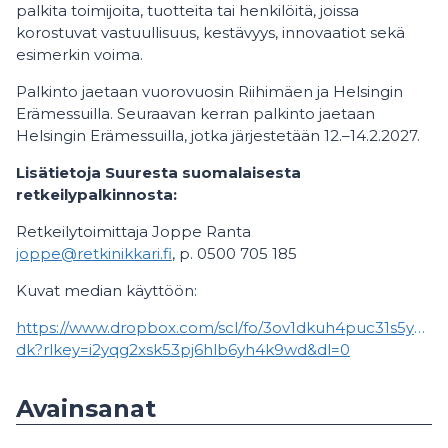
palkita toimijoita, tuotteita tai henkilöitä, joissa
korostuvat vastuullisuus, kestävyys, innovaatiot sekä
esimerkin voima.
Palkinto jaetaan vuorovuosin Riihimäen ja Helsingin
Erämessuilla. Seuraavan kerran palkinto jaetaan
Helsingin Erämessuilla, jotka järjestetään 12.–14.2.2027.
Lisätietoja Suuresta suomalaisesta
retkeilypalkinnosta:
Retkeilytoimittaja Joppe Ranta
joppe@retkinikkari.fi
, p. 0500 705 185
Kuvat median käyttöön:
https://www.dropbox.com/scl/fo/3ov1dkuh4puc31s5y
dk?rlkey=i2yqg2xsk53pj6hlb6yh4k9wd&dl=0
Avainsanat