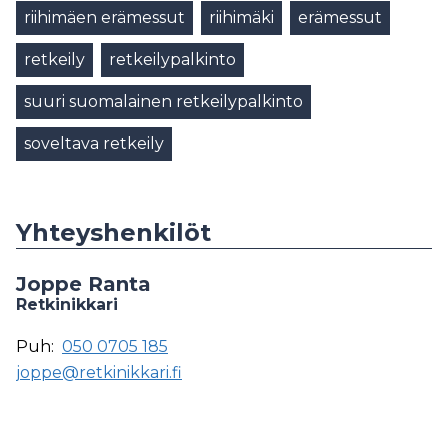
riihimäen erämessut
riihimäki
erämessut
retkeily
retkeilypalkinto
suuri suomalainen retkeilypalkinto
soveltava retkeily
Yhteyshenkilöt
Joppe Ranta
Retkinikkari
Puh:
050 0705 185
joppe@retkinikkari.fi