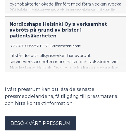
cyanobakterier ökade jämfört med förra veckan (vecka
28) både i insjövattnen och kustområdena. Läget är
dock lugnare än normalt för tidpunkten.
Nordicshape Helsinki Oy:s verksamhet
avbröts på grund av brister i
patientsäkerheten
8.7.2026 08:22:31 EEST
|
Pressmeddelande
Tillstånds- och tillsynsverket har avbrutit
serviceverksamheten inom hälso- och sjukvården vid
Nordicshape Helsinki Oy:s estetiska klinik i Helsingfors.
Orsaken till avbrottet var flera brister som allvarligt
äventyrade patientsäkerheten.
I vårt pressrum kan du läsa de senaste
pressmeddelandena, få tillgång till pressmaterial
och hitta kontaktinformation.
BESÖK VÅRT PRESSRUM