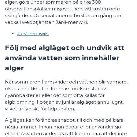
alger, görs under sommaren på cirka 300
observationsplatser i insjövattnen, vid kusten och i
skärgården. Observationerna bokförs en gång per
vecka i webbtjänsten Järvi-meriwiki.
Järvi-meriwiki
Följ med algläget och undvik att
använda vatten som innehåller
alger
När sommaren framskrider och vattnen blir varmare,
ökar sannolikheten för massförekomster av
cyanobakterier eller det som ofta kallas för
algblomning. I början av juni är algläget ännu lugnt,
vilket är typiskt för tidpunkten.
Algläget kan förändras snabbt, till och med på bara
några timmar. Innan man badar eller använder sjö-
eller havsvatten är det bra att kontrollera att det inte