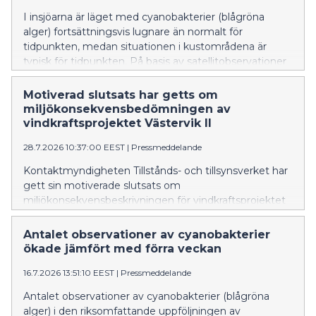
I insjöarna är läget med cyanobakterier (blågröna
alger) fortsättningsvis lugnare än normalt för
tidpunkten, medan situationen i kustområdena är
typisk för tidpunkten. På basis av satellitobservationer
har det i de östra delarna av Finska viken förekommit
algblomningar, alltså massförekomster av
Motiverad slutsats har getts om
cyanobakterier.
miljökonsekvensbedömningen av
vindkraftsprojektet Västervik II
28.7.2026 10:37:00 EEST
|
Pressmeddelande
Kontaktmyndigheten Tillstånds- och tillsynsverket har
gett sin motiverade slutsats om
miljökonsekvensbeskrivningen för vindkraftsprojektet
Västervik II.
Antalet observationer av cyanobakterier
ökade jämfört med förra veckan
16.7.2026 13:51:10 EEST
|
Pressmeddelande
Antalet observationer av cyanobakterier (blågröna
alger) i den riksomfattande uppföljningen av