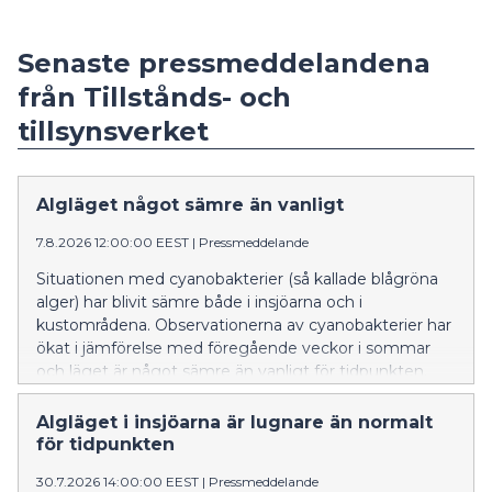
Senaste pressmeddelandena
från Tillstånds- och
tillsynsverket
Algläget något sämre än vanligt
7.8.2026 12:00:00 EEST
|
Pressmeddelande
Situationen med cyanobakterier (så kallade blågröna
alger) har blivit sämre både i insjöarna och i
kustområdena. Observationerna av cyanobakterier har
ökat i jämförelse med föregående veckor i sommar
och läget är något sämre än vanligt för tidpunkten.
Algläget i insjöarna är lugnare än normalt
för tidpunkten
30.7.2026 14:00:00 EEST
|
Pressmeddelande