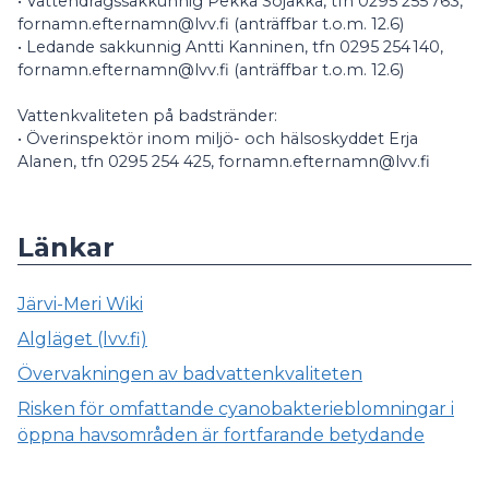
• Vattendragssakkunnig Pekka Sojakka, tfn 0295 255 763,
fornamn.efternamn@lvv.fi (anträffbar t.o.m. 12.6)
• Ledande sakkunnig Antti Kanninen, tfn 0295 254 140,
fornamn.efternamn@lvv.fi (anträffbar t.o.m. 12.6)
Vattenkvaliteten på badstränder:
• Överinspektör inom miljö- och hälsoskyddet Erja
Alanen, tfn 0295 254 425, fornamn.efternamn@lvv.fi
Länkar
Järvi-Meri Wiki
Algläget (lvv.fi)
Övervakningen av badvattenkvaliteten
Risken för omfattande cyanobakterieblomningar i
öppna havsområden är fortfarande betydande