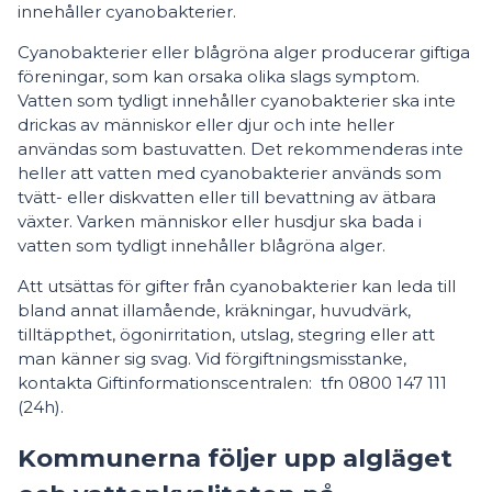
innehåller cyanobakterier.
Cyanobakterier eller blågröna alger producerar giftiga
föreningar, som kan orsaka olika slags symptom.
Vatten som tydligt innehåller cyanobakterier ska inte
drickas av människor eller djur och inte heller
användas som bastuvatten. Det rekommenderas inte
heller att vatten med cyanobakterier används som
tvätt- eller diskvatten eller till bevattning av ätbara
växter. Varken människor eller husdjur ska bada i
vatten som tydligt innehåller blågröna alger.
Att utsättas för gifter från cyanobakterier kan leda till
bland annat illamående, kräkningar, huvudvärk,
tilltäppthet, ögonirritation, utslag, stegring eller att
man känner sig svag. Vid förgiftningsmisstanke,
kontakta Giftinformationscentralen: tfn 0800 147 111
(24h).
Kommunerna följer upp algläget