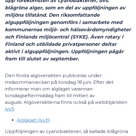
upp förekomsten av cyanobakterier, dvs.
blågröna alger, som en del av uppföljningen av
miljöns tillstånd. Den riksomfattande
alguppföljningen genomförs i samarbete med
kommunernas miljö- och hälsovårdsmyndigheter
och Finlands miljöcentral (SYKE). Även rotary i
Finland och utbildade privatpersoner deltar
aktivt i alguppföljningen. Uppföljningen pågår
fram till slutet av september.
Den första algöversikten publiceras under
midsommarveckan på torsdag 18 juni. Efter det
informerar man om algläget varannan
torsdagseftermiddag fram till mitten av
augusti. Algöversikterna finns också på webbtjänsten
lvv.fi
.
Algläget (lvv.fi)
Uppföljningen av cyanobakterier, så kallade blågröna