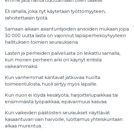
emme jätä häntä odottamaan oven taakse.
Eli rahalla, joka nyt käytetään työttömyyteen,
rahoitettaisiin työtä.
Samaan aikaan asiantuntijoiden arvioiden mukaan jopa
30 000 uutta lasta on vajonnut lapsiperheköyhyyteen
hallituksen toimien seurauksena.
Lasten ja perheiden palveluista on leikattu samalla,
kun monen perheen arki on käynyt entistä
vaikeammaksi.
Kun vanhemmat kantavat jatkuvaa huolta
toimeentulosta, huoli siirtyy myös lapsille.
Kun nuori ei löydä kesätyötä, harjoittelupaikkaa tai
ensimmäistä työpaikkaa, epävarmuus kasvaa.
Kun vaikeiden päätösten seuraukset näyttävät
kasaantuvan vain harvoille, luottamus yhteiskuntaan
alkaa murentua.