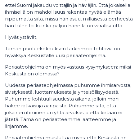
ettei Suomi jakaudu voittajiin ja häviäjiin. Että jokaisella
ihmisellä on mahdollisuus rakentaa hyvää elämää
riippumatta siitä, missä hän asuu, millaisesta perheestä
hän tulee tai kuinka paljon hänellä on varallisuutta.
Hyvät ystävät,
Tämän puoluekokouksen tärkeimpiä tehtäviä on
hyväksyä Keskustalle uusi periaateohjelma.
Periaateohjelma on myös vastaus kysymykseen: miksi
Keskusta on olemassa?
Uudessa periaateohjelmassa puhumme ihmisarvosta,
sivistyksestä, luottamuksesta ja yhteisöllisyydestä.
Puhumme kohtuullisuudesta aikana, jolloin moni
hakee ratkaisuja ääripäistä. Puhumme siitä, että
jokainen ihminen on yhtä arvokas ja että ketään ei
jätetä. Tämä on periaatteemme, aatteemme ja
linjamme.
Periaateohjelma muistuttaa myös, että Keskusta on