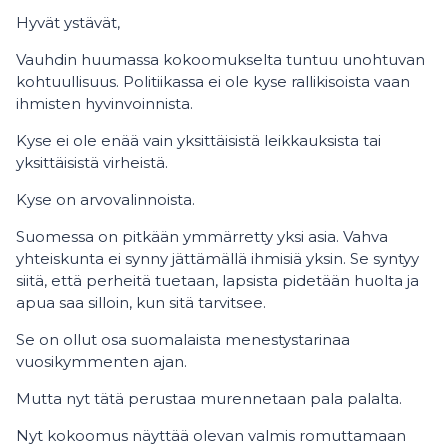
Hyvät ystävät,
Vauhdin huumassa kokoomukselta tuntuu unohtuvan
kohtuullisuus. Politiikassa ei ole kyse rallikisoista vaan
ihmisten hyvinvoinnista.
Kyse ei ole enää vain yksittäisistä leikkauksista tai
yksittäisistä virheistä.
Kyse on arvovalinnoista.
Suomessa on pitkään ymmärretty yksi asia. Vahva
yhteiskunta ei synny jättämällä ihmisiä yksin. Se syntyy
siitä, että perheitä tuetaan, lapsista pidetään huolta ja
apua saa silloin, kun sitä tarvitsee.
Se on ollut osa suomalaista menestystarinaa
vuosikymmenten ajan.
Mutta nyt tätä perustaa murennetaan pala palalta.
Nyt kokoomus näyttää olevan valmis romuttamaan