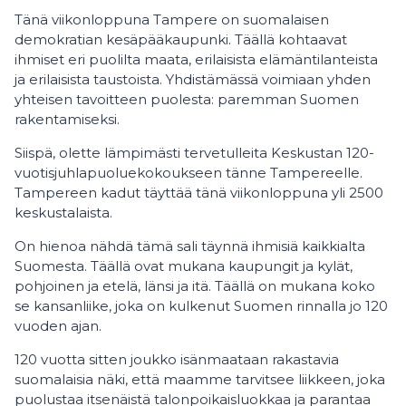
Tänä viikonloppuna Tampere on suomalaisen
demokratian kesäpääkaupunki. Täällä kohtaavat
ihmiset eri puolilta maata, erilaisista elämäntilanteista
ja erilaisista taustoista. Yhdistämässä voimiaan yhden
yhteisen tavoitteen puolesta: paremman Suomen
rakentamiseksi.
Siispä, olette lämpimästi tervetulleita Keskustan 120-
vuotisjuhlapuoluekokoukseen tänne Tampereelle.
Tampereen kadut täyttää tänä viikonloppuna yli 2500
keskustalaista.
On hienoa nähdä tämä sali täynnä ihmisiä kaikkialta
Suomesta. Täällä ovat mukana kaupungit ja kylät,
pohjoinen ja etelä, länsi ja itä. Täällä on mukana koko
se kansanliike, joka on kulkenut Suomen rinnalla jo 120
vuoden ajan.
120 vuotta sitten joukko isänmaataan rakastavia
suomalaisia näki, että maamme tarvitsee liikkeen, joka
puolustaa itsenäistä talonpoikaisluokkaa ja parantaa