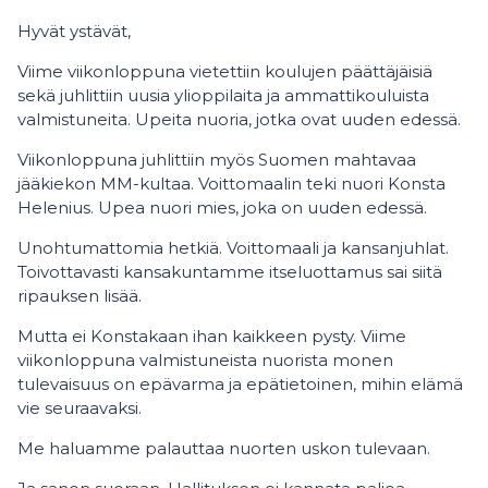
Hyvät ystävät,
Viime viikonloppuna vietettiin koulujen päättäjäisiä
sekä juhlittiin uusia ylioppilaita ja ammattikouluista
valmistuneita. Upeita nuoria, jotka ovat uuden edessä.
Viikonloppuna juhlittiin myös Suomen mahtavaa
jääkiekon MM-kultaa. Voittomaalin teki nuori Konsta
Helenius. Upea nuori mies, joka on uuden edessä.
Unohtumattomia hetkiä. Voittomaali ja kansanjuhlat.
Toivottavasti kansakuntamme itseluottamus sai siitä
ripauksen lisää.
Mutta ei Konstakaan ihan kaikkeen pysty. Viime
viikonloppuna valmistuneista nuorista monen
tulevaisuus on epävarma ja epätietoinen, mihin elämä
vie seuraavaksi.
Me haluamme palauttaa nuorten uskon tulevaan.