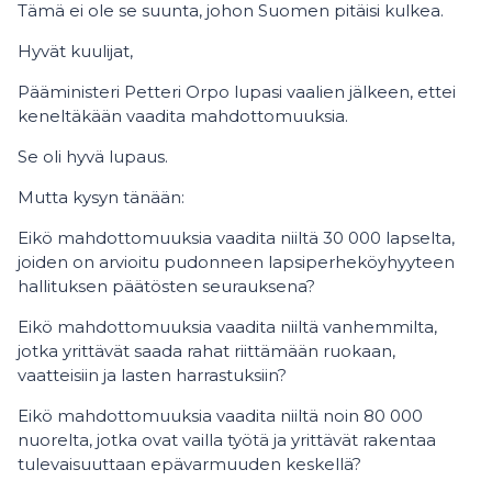
Tämä ei ole se suunta, johon Suomen pitäisi kulkea.
Hyvät kuulijat,
Pääministeri Petteri Orpo lupasi vaalien jälkeen, ettei
keneltäkään vaadita mahdottomuuksia.
Se oli hyvä lupaus.
Mutta kysyn tänään:
Eikö mahdottomuuksia vaadita niiltä 30 000 lapselta,
joiden on arvioitu pudonneen lapsiperheköyhyyteen
hallituksen päätösten seurauksena?
Eikö mahdottomuuksia vaadita niiltä vanhemmilta,
jotka yrittävät saada rahat riittämään ruokaan,
vaatteisiin ja lasten harrastuksiin?
Eikö mahdottomuuksia vaadita niiltä noin 80 000
nuorelta, jotka ovat vailla työtä ja yrittävät rakentaa
tulevaisuuttaan epävarmuuden keskellä?