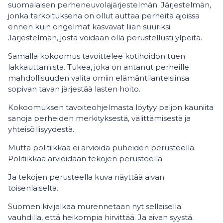
suomalaisen perheneuvolajärjestelmän. Järjestelmän,
jonka tarkoituksena on ollut auttaa perheitä ajoissa
ennen kuin ongelmat kasvavat liian suuriksi.
Järjestelmän, josta voidaan olla perustellusti ylpeitä.
Samalla kokoomus tavoittelee kotihoidon tuen
lakkauttamista. Tukea, joka on antanut perheille
mahdollisuuden valita omiin elämäntilanteisiinsa
sopivan tavan järjestää lasten hoito.
Kokoomuksen tavoiteohjelmasta löytyy paljon kauniita
sanoja perheiden merkityksestä, välittämisestä ja
yhteisöllisyydestä.
Mutta politiikkaa ei arvioida puheiden perusteella.
Politiikkaa arvioidaan tekojen perusteella.
Ja tekojen perusteella kuva näyttää aivan
toisenlaiselta.
Suomen kivijalkaa murennetaan nyt sellaisella
vauhdilla, että heikompia hirvittää. Ja aivan syystä.