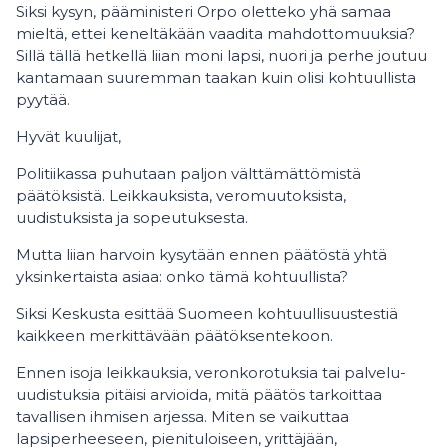
Siksi kysyn, pääministeri Orpo oletteko yhä samaa
mieltä, ettei keneltäkään vaadita mahdottomuuksia?
Sillä tällä hetkellä liian moni lapsi, nuori ja perhe joutuu
kantamaan suuremman taakan kuin olisi kohtuullista
pyytää.
Hyvät kuulijat,
Politiikassa puhutaan paljon välttämättömistä
päätöksistä. Leikkauksista, veromuutoksista,
uudistuksista ja sopeutuksesta.
Mutta liian harvoin kysytään ennen päätöstä yhtä
yksinkertaista asiaa: onko tämä kohtuullista?
Siksi Keskusta esittää Suomeen kohtuullisuustestiä
kaikkeen merkittävään päätöksentekoon.
Ennen isoja leikkauksia, veronkorotuksia tai palvelu-
uudistuksia pitäisi arvioida, mitä päätös tarkoittaa
tavallisen ihmisen arjessa. Miten se vaikuttaa
lapsiperheeseen, pienituloiseen, yrittäjään,