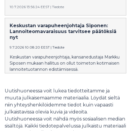
10.7.2026 13:56:24 EEST
|
Tiedote
Siposen mukaan Purra ei ole edelleenkään vastannut
kysymykseen siitä, mitä perussuomalaiset sai
Keskustan varapuheenjohtaja Siponen:
kehysriihen lehmänkaupoissa, jossa Gardenin-
Lannoiteomavaraisuus tarvitsee päätöksiä
avustuksesta sovittiin.
nyt
9.7.2026 10:08:20 EEST
|
Tiedote
Keskustan varapuheenjohtaja, kansanedustaja Markku
Siposen mukaan hallitus on ollut toimeton kotimaisen
lannoitetuotannon edistämisessä.
Uutishuoneessa voit lukea tiedotteitamme ja
muuta julkaisemaamme materiaalia. Löydät sieltä
niin yhteyshenkilöidemme tiedot kuin vapaasti
julkaistavissa olevia kuvia ja videoita.
Uutishuoneessa voit nähdä myös sosiaalisen median
sisältöjä. Kaikki tiedotepalvelussa julkaistu materiaali