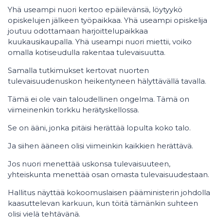
Yhä useampi nuori kertoo epäilevänsä, löytyykö
opiskelujen jälkeen työpaikkaa. Yhä useampi opiskelija
joutuu odottamaan harjoittelupaikkaa
kuukausikaupalla. Yhä useampi nuori miettii, voiko
omalla kotiseudulla rakentaa tulevaisuutta.
Samalla tutkimukset kertovat nuorten
tulevaisuudenuskon heikentyneen hälyttävällä tavalla.
Tämä ei ole vain taloudellinen ongelma. Tämä on
viimeinenkin torkku herätyskellossa.
Se on ääni, jonka pitäisi herättää lopulta koko talo.
Ja siihen ääneen olisi viimeinkin kaikkien herättävä.
Jos nuori menettää uskonsa tulevaisuuteen,
yhteiskunta menettää osan omasta tulevaisuudestaan.
Hallitus näyttää kokoomuslaisen pääministerin johdolla
kaasuttelevan karkuun, kun töitä tämänkin suhteen
olisi vielä tehtävänä.