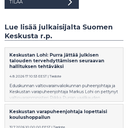
TILAA
Lue lisää julkaisijalta Suomen
Keskusta r.p.
Keskustan Lohi: Purra jättää julkisen
talouden tervehdyttämisen seuraavan
hallituksen tehtäväksi
4.8.2026 17:10:53 EEST
|
Tiedote
Eduskunnan valtiovarainvaliokunnan puheenjohtaja ja
Keskustan varapuheenjohtaja Markus Lohi on pettynyt
valtiovarainministeri Riikka Purran vaalikauden
viimeiseen budjettiehdotukseen. Lohen mukaan
ehdotus ei katkaise Suomen velkaantumista, vaan
Keskustan varapuheenjohtaja lopettaisi
siirtää välttämättömiä päätöksiä seuraavan hallituksen
koulushoppailun
tehtäväksi.
31.7.2026 10:00:00 EEST
|
Tiedote