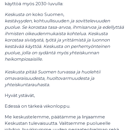
käyttöä myös 2030-luvulla:
Keskusta on
koko Suomen
,
kestävyyden,
kohtuullisuuden
ja sovittelevuuden
puolue. Se korostaa tasa-arvoa, ihmisarvoa ja edellyttää
ihmisten oikeudenmukaista kohtelua. Keskusta
korostaa sivistystä, työtä ja yrittämistä ja luonnon
kestävää käyttöä. Keskusta on perhemyönteinen
puolue, jolla on sydäntä myös yhteiskunnan
heikompiosaisille.
Keskusta pitää Suomen turvassa ja huolehtii
omavaraisuudesta, huoltovarmuudesta ja
yhteiskuntarauhasta.
Hyvät ystävät,
Edessä on tärkeä viikonloppu.
Me keskustelemme, päätämme ja linjaamme
Keskustan tulevaisuutta. Valitsemme puolueelle
johdon, hyväksymme uuden periaateohjelman sekä