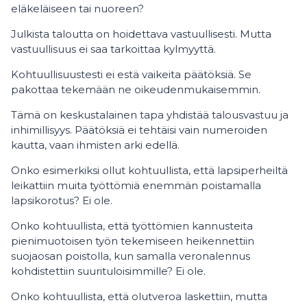
eläkeläiseen tai nuoreen?
Julkista taloutta on hoidettava vastuullisesti. Mutta
vastuullisuus ei saa tarkoittaa kylmyyttä.
Kohtuullisuustesti ei estä vaikeita päätöksiä. Se
pakottaa tekemään ne oikeudenmukaisemmin.
Tämä on keskustalainen tapa yhdistää talousvastuu ja
inhimillisyys. Päätöksiä ei tehtäisi vain numeroiden
kautta, vaan ihmisten arki edellä.
Onko esimerkiksi ollut kohtuullista, että lapsiperheiltä
leikattiin muita työttömiä enemmän poistamalla
lapsikorotus? Ei ole.
Onko kohtuullista, että työttömien kannusteita
pienimuotoisen työn tekemiseen heikennettiin
suojaosan poistolla, kun samalla veronalennus
kohdistettiin suurituloisimmille? Ei ole.
Onko kohtuullista, että olutveroa laskettiin, mutta