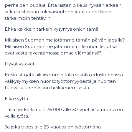
perheiden puolue. Että lasten oikeus hyvään arkeen
sekä kestävään tulevaisuuteen kuuluu politiikan
tärkeimpiin tehtäviin.
Ehkä kaikkein tärkein kysymys onkin tämä:
Millaisen Suomen me jätämme tämän päivän lapsille?
Millaisen Suomen me jätämme niille nuorille, jotka
ovat vasta rakentamassa omaa elämäänsä?
Hyvät ystävät,
Keskusta jätti aikaisemmin tällä viikolla eduskunnassa
välikysymyksen nuorisotyöttömyydestä ja nuorten
tulevaisuudenuskon heikkenemisestä
Eikä syyttä.
Tällä hetkellä noin 76 000 alle 30-vuotiasta nuorta on
vailla työtä.
Ja joka viides alle 25-vuotias on työttömänä.