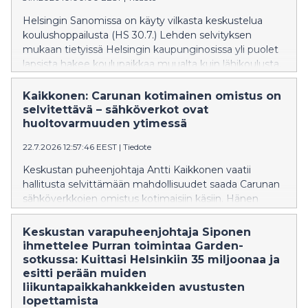
Helsingin Sanomissa on käyty vilkasta keskustelua
koulushoppailusta (HS 30.7.) Lehden selvityksen
mukaan tietyissä Helsingin kaupunginosissa yli puolet
lapsista hakee koulupaikkaa muualta kuin lähikoulusta.
Kaikkonen: Carunan kotimainen omistus on
selvitettävä – sähköverkot ovat
huoltovarmuuden ytimessä
22.7.2026 12:57:46 EEST
|
Tiedote
Keskustan puheenjohtaja Antti Kaikkonen vaatii
hallitusta selvittämään mahdollisuudet saada Carunan
sähköverkkojen omistus kotimaisiin käsiin. Hänen
mukaansa sähköverkot ovat kriittistä infrastruktuuria,
jonka omistuksella on merkitystä Suomen
Keskustan varapuheenjohtaja Siponen
turvallisuudelle ja huoltovarmuudelle.
ihmettelee Purran toimintaa Garden-
sotkussa: Kuittasi Helsinkiin 35 miljoonaa ja
esitti perään muiden
liikuntapaikkahankkeiden avustusten
lopettamista