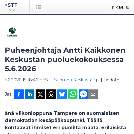
KIRJAUDU
Puheenjohtaja Antti Kaikkonen
Keskustan puoluekokouksessa
5.6.2026
5.6.2026 15:18:46 EEST
|
Suomen Keskusta r.p.
|
Tiedote
Jaa
änä viikonloppuna Tampere on suomalaisen
demokratian kesäpääkaupunki. Täällä
kohtaavat ihmiset eri puolilta maata, erilaisista