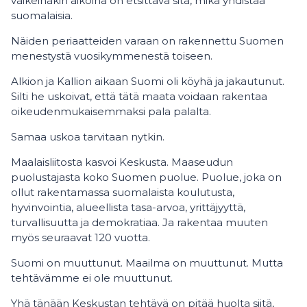
vaikeinakin aikoina on etsittävä sitä, mikä yhdistää
suomalaisia.
Näiden periaatteiden varaan on rakennettu Suomen
menestystä vuosikymmenestä toiseen.
Alkion ja Kallion aikaan Suomi oli köyhä ja jakautunut.
Silti he uskoivat, että tätä maata voidaan rakentaa
oikeudenmukaisemmaksi pala palalta.
Samaa uskoa tarvitaan nytkin.
Maalaisliitosta kasvoi Keskusta. Maaseudun
puolustajasta koko Suomen puolue. Puolue, joka on
ollut rakentamassa suomalaista koulutusta,
hyvinvointia, alueellista tasa-arvoa, yrittäjyyttä,
turvallisuutta ja demokratiaa. Ja rakentaa muuten
myös seuraavat 120 vuotta.
Suomi on muuttunut. Maailma on muuttunut. Mutta
tehtävämme ei ole muuttunut.
Yhä tänään Keskustan tehtävä on pitää huolta siitä,