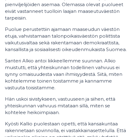
pienviljelijöiden asemaa. Olemassa olevat puolueet
eivät vastanneet tuolloin laajan maaseutuväestön
tarpeisiin.
Puolue perustettiin ajamaan maaseudun väestön
etuja, vahvistamaan talonpoikaisväestön poliittista
vaikutusvaltaa sekä rakentamaan demokraattista,
kansallista ja sosiaalisesti oikeudenmukaista Suomea.
Santeri Alkio antoi liikkeellemme suunnan. Alkio
muistutti, että yhteiskunnan todellinen vahvuus ei
synny omaisuudesta vaan ihmisyydestä. Siitä, miten
kohtelemme toinen toistamme ja kannamme
vastuuta toisistamme.
Hän uskoi sivistykseen, vastuuseen ja siihen, että
yhteiskunnan vahvuus mitataan sillä, miten se
kohtelee heikoimpiaan.
Kyösti Kallio puolestaan opetti, että kansakuntaa
rakennetaan sovinnolla, ei vastakkainasettelulla. Että