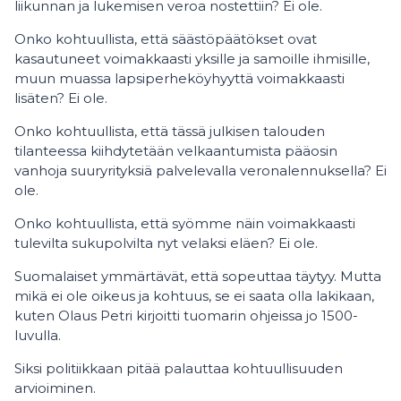
liikunnan ja lukemisen veroa nostettiin? Ei ole.
Onko kohtuullista, että säästöpäätökset ovat
kasautuneet voimakkaasti yksille ja samoille ihmisille,
muun muassa lapsiperheköyhyyttä voimakkaasti
lisäten? Ei ole.
Onko kohtuullista, että tässä julkisen talouden
tilanteessa kiihdytetään velkaantumista pääosin
vanhoja suuryrityksiä palvelevalla veronalennuksella? Ei
ole.
Onko kohtuullista, että syömme näin voimakkaasti
tulevilta sukupolvilta nyt velaksi eläen? Ei ole.
Suomalaiset ymmärtävät, että sopeuttaa täytyy. Mutta
mikä ei ole oikeus ja kohtuus, se ei saata olla lakikaan,
kuten Olaus Petri kirjoitti tuomarin ohjeissa jo 1500-
luvulla.
Siksi politiikkaan pitää palauttaa kohtuullisuuden
arvioiminen.