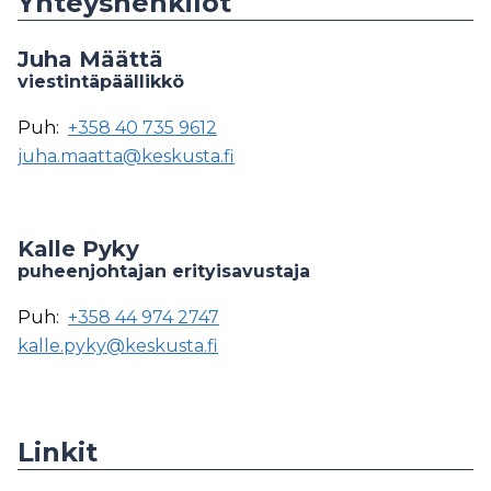
Yhteyshenkilöt
Juha Määttä
viestintäpäällikkö
Puh:
+358 40 735 9612
juha.maatta@keskusta.fi
Kalle Pyky
puheenjohtajan erityisavustaja
Puh:
+358 44 974 2747
kalle.pyky@keskusta.fi
Linkit