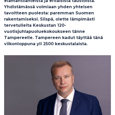
elämäntilanteista ja erilaisista taustoista.
Yhdistämässä voimiaan yhden yhteisen
tavoitteen puolesta: paremman Suomen
rakentamiseksi. Siispä, olette lämpimästi
tervetulleita Keskustan 120-
vuotisjuhlapuoluekokoukseen tänne
Tampereelle. Tampereen kadut täyttää tänä
viikonloppuna yli 2500 keskustalaista.