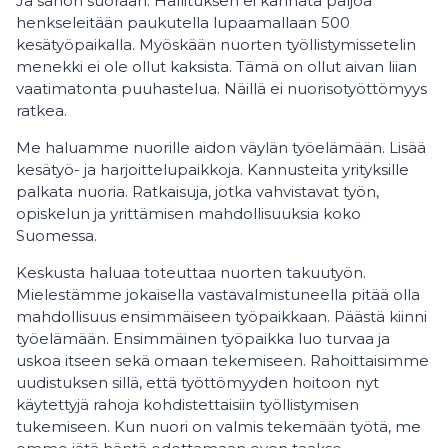
Ja sanon suoraan. Hallituksen ei kannata paljoa
henkseleitään paukutella lupaamallaan 500
kesätyöpaikalla. Myöskään nuorten työllistymissetelin
menekki ei ole ollut kaksista. Tämä on ollut aivan liian
vaatimatonta puuhastelua. Näillä ei nuorisotyöttömyys
ratkea.
Me haluamme nuorille aidon väylän työelämään. Lisää
kesätyö- ja harjoittelupaikkoja. Kannusteita yrityksille
palkata nuoria. Ratkaisuja, jotka vahvistavat työn,
opiskelun ja yrittämisen mahdollisuuksia koko
Suomessa.
Keskusta haluaa toteuttaa nuorten takuutyön.
Mielestämme jokaisella vastavalmistuneella pitää olla
mahdollisuus ensimmäiseen työpaikkaan. Päästä kiinni
työelämään. Ensimmäinen työpaikka luo turvaa ja
uskoa itseen sekä omaan tekemiseen. Rahoittaisimme
uudistuksen sillä, että työttömyyden hoitoon nyt
käytettyjä rahoja kohdistettaisiin työllistymisen
tukemiseen. Kun nuori on valmis tekemään työtä, me