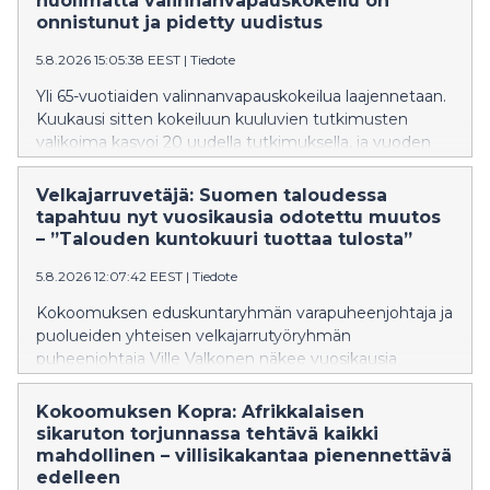
huolimatta valinnanvapauskokeilu on
onnistunut ja pidetty uudistus
5.8.2026 15:05:38 EEST
|
Tiedote
Yli 65-vuotiaiden valinnanvapauskokeilua laajennetaan.
Kuukausi sitten kokeiluun kuuluvien tutkimusten
valikoima kasvoi 20 uudella tutkimuksella, ja vuoden
2027 alusta kokeiluun on tulossa lisää parannuksia.
Tavoitteena on nopeuttaa hoitoon pääsyä, parantaa
Velkajarruvetäjä: Suomen taloudessa
hoidon jatkuvuutta ja vastata entistä paremmin
tapahtuu nyt vuosikausia odotettu muutos
ikääntyneiden tarpeisiin. Valinnanvapauskokeilu on
– ”Talouden kuntokuuri tuottaa tulosta”
tuonut tuhansille 65 vuotta täyttäneelle
5.8.2026 12:07:42 EEST
|
Tiedote
mahdollisuuden hakeutua yksityiselle yleislääkärille
julkisen terveydenhuollon asiakasmaksun hinnalla.
Kokoomuksen eduskuntaryhmän varapuheenjohtaja ja
puolueiden yhteisen velkajarrutyöryhmän
puheenjohtaja Ville Valkonen näkee vuosikausia
odotetun ja Orpon hallituksen käynnistämän
rakennemuutoksen olevan nyt vauhdissa Suomen
Kokoomuksen Kopra: Afrikkalaisen
taloudessa. Yksityinen sektori ja kansantalous kasvavat
sikaruton torjunnassa tehtävä kaikki
samalla, kun suuria julkisia menoja saadaan
mahdollinen – villisikakantaa pienennettävä
pienennettyä.
edelleen