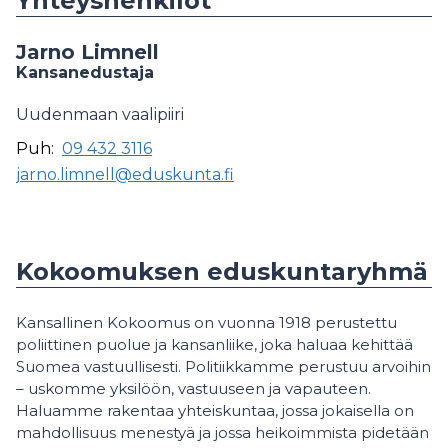
Yhteyshenkilöt
Jarno Limnell
Kansanedustaja
Uudenmaan vaalipiiri
Puh:
09 432 3116
jarno.limnell@eduskunta.fi
Kokoomuksen eduskuntaryhmä
Kansallinen Kokoomus on vuonna 1918 perustettu
poliittinen puolue ja kansanliike, joka haluaa kehittää
Suomea vastuullisesti. Politiikkamme perustuu arvoihin
– uskomme yksilöön, vastuuseen ja vapauteen.
Haluamme rakentaa yhteiskuntaa, jossa jokaisella on
mahdollisuus menestyä ja jossa heikoimmista pidetään