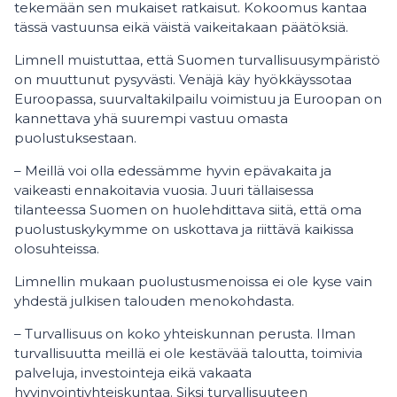
tekemään sen mukaiset ratkaisut. Kokoomus kantaa
tässä vastuunsa eikä väistä vaikeitakaan päätöksiä.
Limnell muistuttaa, että Suomen turvallisuusympäristö
on muuttunut pysyvästi. Venäjä käy hyökkäyssotaa
Euroopassa, suurvaltakilpailu voimistuu ja Euroopan on
kannettava yhä suurempi vastuu omasta
puolustuksestaan.
– Meillä voi olla edessämme hyvin epävakaita ja
vaikeasti ennakoitavia vuosia. Juuri tällaisessa
tilanteessa Suomen on huolehdittava siitä, että oma
puolustuskykymme on uskottava ja riittävä kaikissa
olosuhteissa.
Limnellin mukaan puolustusmenoissa ei ole kyse vain
yhdestä julkisen talouden menokohdasta.
– Turvallisuus on koko yhteiskunnan perusta. Ilman
turvallisuutta meillä ei ole kestävää taloutta, toimivia
palveluja, investointeja eikä vakaata
hyvinvointiyhteiskuntaa. Siksi turvallisuuteen