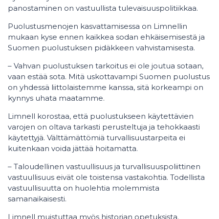
panostaminen on vastuullista tulevaisuuspolitiikkaa.
Puolustusmenojen kasvattamisessa on Limnellin
mukaan kyse ennen kaikkea sodan ehkäisemisestä ja
Suomen puolustuksen pidäkkeen vahvistamisesta.
– Vahvan puolustuksen tarkoitus ei ole joutua sotaan,
vaan estää sota. Mitä uskottavampi Suomen puolustus
on yhdessä liittolaistemme kanssa, sitä korkeampi on
kynnys uhata maatamme.
Limnell korostaa, että puolustukseen käytettävien
varojen on oltava tarkasti perusteltuja ja tehokkaasti
käytettyjä. Välttämättömiä turvallisuustarpeita ei
kuitenkaan voida jättää hoitamatta.
– Taloudellinen vastuullisuus ja turvallisuuspoliittinen
vastuullisuus eivät ole toistensa vastakohtia. Todellista
vastuullisuutta on huolehtia molemmista
samanaikaisesti.
Limnell muistuttaa myös historian opetuksista.