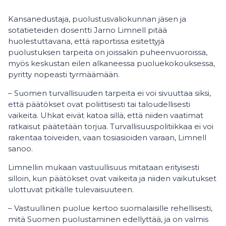
Kansanedustaja, puolustusvaliokunnan jäsen ja
sotatieteiden dosentti Jarno Limnell pitää
huolestuttavana, että raportissa esitettyjä
puolustuksen tarpeita on joissakin puheenvuoroissa,
myös keskustan eilen alkaneessa puoluekokouksessa,
pyritty nopeasti tyrmäämään.
– Suomen turvallisuuden tarpeita ei voi sivuuttaa siksi,
että päätökset ovat poliittisesti tai taloudellisesti
vaikeita. Uhkat eivät katoa sillä, että niiden vaatimat
ratkaisut päätetään torjua. Turvallisuuspolitiikkaa ei voi
rakentaa toiveiden, vaan tosiasioiden varaan, Limnell
sanoo.
Limnellin mukaan vastuullisuus mitataan erityisesti
silloin, kun päätökset ovat vaikeita ja niiden vaikutukset
ulottuvat pitkälle tulevaisuuteen.
– Vastuullinen puolue kertoo suomalaisille rehellisesti,
mitä Suomen puolustaminen edellyttää, ja on valmis