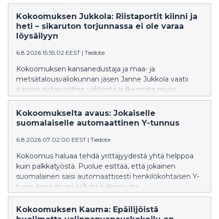
Kokoomuksen Jukkola: Riistaportit kiinni ja
heti – sikaruton torjunnassa ei ole varaa
löysäilyyn
6.8.2026 15:55:02 EEST
|
Tiedote
Kokoomuksen kansanedustaja ja maa- ja
metsätalousvaliokunnan jäsen Janne Jukkola vaatii
itärajan riistaporttien välitöntä sulkemista myös
Pohjois-Karjalassa. Ylen mukaan riistaportit ovat
maakunnassa edelleen auki, vaikka Kaakkois-
Kokoomukselta avaus: Jokaiselle
Suomessa ne suljettiin viime viikolla afrikkalaisen
suomalaiselle automaattinen Y-tunnus
sikaruton leviämisen estämiseksi.
6.8.2026 07:02:00 EEST
|
Tiedote
Kokoomus haluaa tehdä yrittäjyydestä yhtä helppoa
kuin palkkatyöstä. Puolue esittää, että jokainen
suomalainen saisi automaattisesti henkilökohtaisen Y-
tunnuksen ilman erillistä hakemusta.
Kokoomuksen Kauma: Epäilijöistä