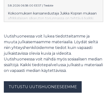
5.8.2026 06:58:00 EEST
|
Tiedote
Kokoomuksen kansanedustaja Jukka Kopran mukaan
afrikkalaisen sikaruton torjunnassa on tehtävä kaikki
mahdollinen taudin leviämisen estämiseksi. Samalla on
huolehdittava siitä, että torjuntatoimet ovat
tehokkaita ja niiden vaikutukset elinkeinoihin jäävät
Uutishuoneessa voit lukea tiedotteitamme ja
mahdollisimman vähäisiksi.
muuta julkaisemaamme materiaalia. Löydät sieltä
niin yhteyshenkilöidemme tiedot kuin vapaasti
julkaistavissa olevia kuvia ja videoita.
Uutishuoneessa voit nähdä myös sosiaalisen median
sisältöjä. Kaikki tiedotepalvelussa julkaistu materiaali
on vapaasti median käytettävissä.
TUTUSTU UUTISHUONEESEEMME