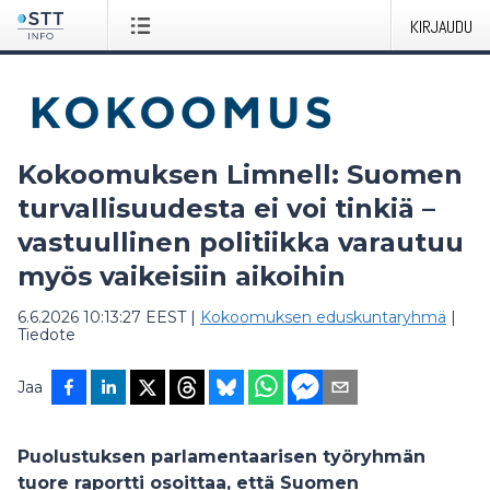
KIRJAUDU
Kokoomuksen Limnell: Suomen
turvallisuudesta ei voi tinkiä –
vastuullinen politiikka varautuu
myös vaikeisiin aikoihin
6.6.2026 10:13:27 EEST
|
Kokoomuksen eduskuntaryhmä
|
Tiedote
Jaa
Puolustuksen parlamentaarisen työryhmän
tuore raportti osoittaa, että Suomen