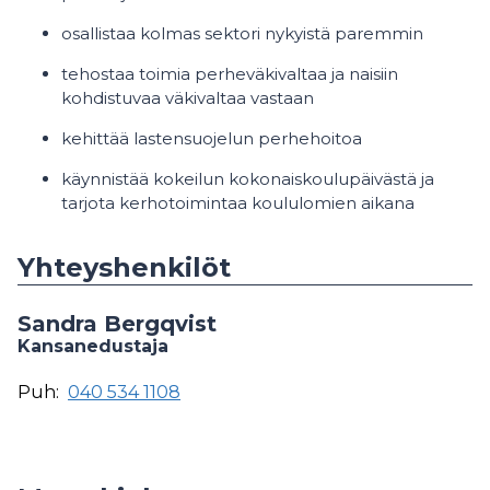
osallistaa kolmas sektori nykyistä paremmin
tehostaa toimia perheväkivaltaa ja naisiin
kohdistuvaa väkivaltaa vastaan
kehittää lastensuojelun perhehoitoa
käynnistää kokeilun kokonaiskoulupäivästä ja
tarjota kerhotoimintaa koululomien aikana
Yhteyshenkilöt
Sandra Bergqvist
Kansanedustaja
Puh:
040 534 1108