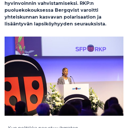
hyvinvoinnin vahvistamiseksi. RKP:n
puoluekokouksessa Bergqvist varoitti
yhteiskunnan kasvavan polarisaation ja
lisääntyvän lapsiköyhyyden seurauksista.
– Kun politiikka perustuu ihmisten