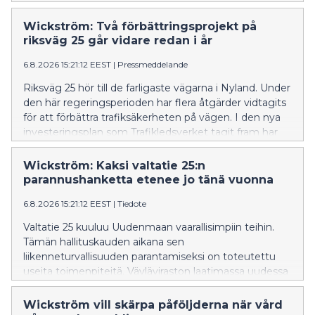
Uudellamaalla tänä vuonna verrattuna viime vuoden
vastaavaan ajankohtaan – tapauksia on todettu tänä
Wickström: Två förbättringsprojekt på
kesänä jo 49, kun viime vuonna niitä oli 25. Viime
riksväg 25 går vidare redan i år
vuosien aikana TBE:tä on alkanut esiintyä myös Itä-
Uudenmaan kunnissa, vaikka tapausmäärät ovat
6.8.2026 15:21:12 EEST
|
Pressmeddelande
toistaiseksi melko vähäisiä. Viime vuonna neljä
Riksväg 25 hör till de farligaste vägarna i Nyland. Under
henkilöä kuoli Uudellamaalla TBE:n seurauksena.
den här regeringsperioden har flera åtgärder vidtagits
Monet Suomen riskialueista sijaitsevat Uudellamaalla.
för att förbättra trafiksäkerheten på vägen. I den nya
investeringsplan som Trafikledsverket tagit fram har
åtgärder längs riksväg 25 prioriterats.
Wickström: Kaksi valtatie 25:n
parannushanketta etenee jo tänä vuonna
6.8.2026 15:21:12 EEST
|
Tiedote
Valtatie 25 kuuluu Uudenmaan vaarallisimpiin teihin.
Tämän hallituskauden aikana sen
liikenneturvallisuuden parantamiseksi on toteutettu
useita toimenpiteitä. Väyläviraston laatimassa uudessa
investointiohjelmassa valtatie 25:n kehittämistoimet
on asetettu etusijalle.
Wickström vill skärpa påföljderna när vård