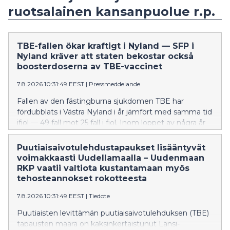
ruotsalainen kansanpuolue r.p.
TBE-fallen ökar kraftigt i Nyland — SFP i
Nyland kräver att staten bekostar också
boosterdoserna av TBE-vaccinet
7.8.2026 10:31:49 EEST
|
Pressmeddelande
Fallen av den fästingburna sjukdomen TBE har
fördubblats i Västra Nyland i år jämfört med samma tid
ifjol — 49 fall mot 25 fall i fjol. Inom loppet av några år
har TBE också börjat förekomma i östnyländska
kommuner, även om det handlar om tämligen få fall
Puutiaisaivotulehdustapaukset lisääntyvät
tills vidare. Förra året dog fyra personer i Nyland av
voimakkaasti Uudellamaalla – Uudenmaan
TBE. Många av Finlands riskområden finns i Nyland.
RKP vaatii valtiota kustantamaan myös
tehosteannokset rokotteesta
7.8.2026 10:31:49 EEST
|
Tiedote
Puutiaisten levittämän puutiaisaivotulehduksen (TBE)
tapausten määrä on kaksinkertaistunut Länsi-