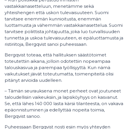
vastakkainasetteluun, menetämme sekä
yhteishengen että uskon tulevaisuuteen. Suomi
tarvitsee enemmän kunnioitusta, enemmän
luottamusta ja vähemmän vastakkainasettelua. Suomi
tarvitsee poliittista johtajuutta, joka luo turvallisuuden
tunnetta ja uskoa tulevaisuuteen, ei epäluottamusta ja
ristiriitoja, Bergqvist sanoi puheessaan.
Bergqvist toteaa, että hallituksen säästötoimet
toteutettiin aikana, jolloin odotettiin nopeampaa
talouskasvua ja parempaa työllisyyttä. Kun nämä
vaikutukset jäivät toteutumatta, toimenpiteitä olisi
pitänyt arvioida uudelleen.
– Tämän seurauksena monet perheet ovat joutuneet
taloudellisiin vaikeuksiin, ja lapsiköyhyys on kasvanut.
Se, että lähes 140 000 lasta kärsii tilanteesta, on vakava
epäonnistuminen ja edellyttää nopeita toimia,
Bergqvist sanoo.
Puheessaan Bergqvist nosti esiin myös yhteyden