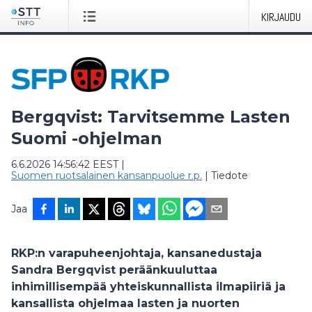
KIRJAUDU
Bergqvist: Tarvitsemme Lasten
Suomi -ohjelman
6.6.2026 14:56:42 EEST
|
Suomen ruotsalainen kansanpuolue r.p.
|
Tiedote
Jaa
RKP:n varapuheenjohtaja, kansanedustaja
Sandra Bergqvist peräänkuuluttaa
inhimillisempää yhteiskunnallista ilmapiiriä ja
kansallista ohjelmaa lasten ja nuorten