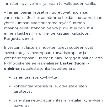
ihmisten hyvinvoinnin ja maan turvallisuuden välillä.
– Tämän päivän lapset ja nuoret ovat huomisen
varusmiehiä. Jos heikennämme heidän luottamustaan
yhteiskuntaan, vaarannamme myös Suomen
maanpuolustustahdon. Vahva puolustus perustuu
ennen kaikkea ihmisiin, ei pelkästään kalustoon,
Bergqvist sanoo.
Investoinnit lasten ja nuorten tulevaisuuteen ovat
investointeja vahvempaan, turvallisempaan ja
yhtenäisempään Suomeen. Siksi Bergqvist haluaa, että
RKP työskentelee laaja-alaisen
Lasten Suomi -
ohjelman
puolesta, jonka tavoitteena on:
vähentää lapsiköyhyyttä
kohdentaa lapsilisä niille, jotka sitä eniten
tarvitsevat
vahvistaa neuvolatoimintaa ja matalan kynnyksen
palveluja