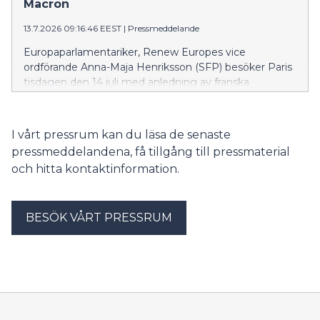
Macron
13.7.2026 09:16:46 EEST
|
Pressmeddelande
Europaparlamentariker, Renew Europes vice
ordförande Anna-Maja Henriksson (SFP) besöker Paris
tisdagen den 14 juli med anledning av franska
nationaldagen.
I vårt pressrum kan du läsa de senaste
pressmeddelandena, få tillgång till pressmaterial
och hitta kontaktinformation.
BESÖK VÅRT PRESSRUM