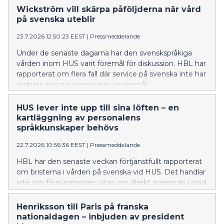
on asetettu etusijalle.
Wickström vill skärpa påföljderna när vård
på svenska uteblir
23.7.2026 12:50:23 EEST
|
Pressmeddelande
Under de senaste dagarna har den svenskspråkiga
vården inom HUS varit föremål för diskussion. HBL har
rapporterat om flera fall där service på svenska inte har
ordnats enligt patienternas önskemål.
HUS lever inte upp till sina löften – en
kartläggning av personalens
språkkunskaper behövs
22.7.2026 10:56:36 EEST
|
Pressmeddelande
HBL har den senaste veckan förtjänstfullt rapporterat
om bristerna i vården på svenska vid HUS. Det handlar
inte om försummelser, utan om direkt agerande i strid
med språklagstiftningen.
Henriksson till Paris på franska
nationaldagen – inbjuden av president