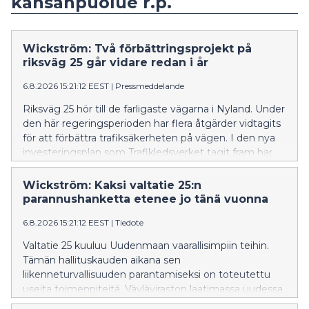
kansanpuolue r.p.
Wickström: Två förbättringsprojekt på
riksväg 25 går vidare redan i år
6.8.2026 15:21:12 EEST
|
Pressmeddelande
Riksväg 25 hör till de farligaste vägarna i Nyland. Under
den här regeringsperioden har flera åtgärder vidtagits
för att förbättra trafiksäkerheten på vägen. I den nya
investeringsplan som Trafikledsverket tagit fram har
åtgärder längs riksväg 25 prioriterats.
Wickström: Kaksi valtatie 25:n
parannushanketta etenee jo tänä vuonna
6.8.2026 15:21:12 EEST
|
Tiedote
Valtatie 25 kuuluu Uudenmaan vaarallisimpiin teihin.
Tämän hallituskauden aikana sen
liikenneturvallisuuden parantamiseksi on toteutettu
useita toimenpiteitä. Väyläviraston laatimassa uudessa
investointiohjelmassa valtatie 25:n kehittämistoimet