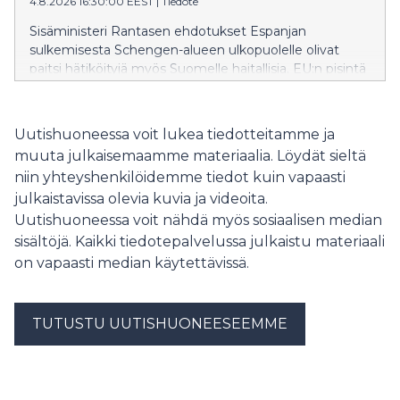
4.8.2026 16:30:00 EEST
|
Tiedote
Sisäministeri Rantasen ehdotukset Espanjan
sulkemisesta Schengen-alueen ulkopuolelle olivat
paitsi hätiköityjä myös Suomelle haitallisia. EU:n pisintä
itärajaa vartioivalle Suomelle on erityisen tärkeää
säilyttää muiden EU-maiden tuki ja ymmärrys
rajaturvallisuuden vaikeissa oloissa.
Uutishuoneessa voit lukea tiedotteitamme ja
muuta julkaisemaamme materiaalia. Löydät sieltä
niin yhteyshenkilöidemme tiedot kuin vapaasti
julkaistavissa olevia kuvia ja videoita.
Uutishuoneessa voit nähdä myös sosiaalisen median
sisältöjä. Kaikki tiedotepalvelussa julkaistu materiaali
on vapaasti median käytettävissä.
TUTUSTU UUTISHUONEESEEMME