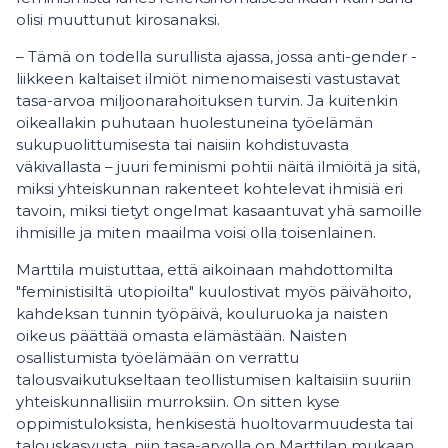
olisi muuttunut kirosanaksi.
– Tämä on todella surullista ajassa, jossa anti-gender -
liikkeen kaltaiset ilmiöt nimenomaisesti vastustavat
tasa-arvoa miljoonarahoituksen turvin. Ja kuitenkin
oikeallakin puhutaan huolestuneina työelämän
sukupuolittumisesta tai naisiin kohdistuvasta
väkivallasta – juuri feminismi pohtii näitä ilmiöitä ja sitä,
miksi yhteiskunnan rakenteet kohtelevat ihmisiä eri
tavoin, miksi tietyt ongelmat kasaantuvat yhä samoille
ihmisille ja miten maailma voisi olla toisenlainen.
Marttila muistuttaa, että aikoinaan mahdottomilta
"feministisiltä utopioilta" kuulostivat myös päivähoito,
kahdeksan tunnin työpäivä, kouluruoka ja naisten
oikeus päättää omasta elämästään. Naisten
osallistumista työelämään on verrattu
talousvaikutukseltaan teollistumisen kaltaisiin suuriin
yhteiskunnallisiin murroksiin. On sitten kyse
oppimistuloksista, henkisestä huoltovarmuudesta tai
talouskasvusta, niin tasa-arvolla on Marttilan mukaan