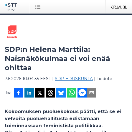
KIRJAUDU
SDP:n Helena Marttila:
Naisnäkökulmaa ei voi enää
ohittaa
7.6.2026 10:04:35 EEST
|
SDP EDUSKUNTA
|
Tiedote
Jaa
Kokoomuksen puoluekokous päätti, että se ei
velvoita puoluehallitusta edistämään
toiminnassaan feminististä politiikkaa.