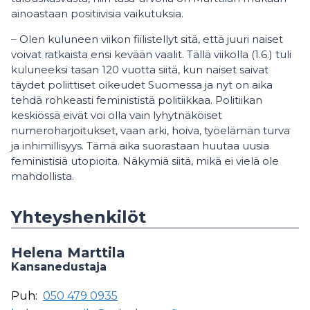
ainoastaan positiivisia vaikutuksia.
– Olen kuluneen viikon fiilistellyt sitä, että juuri naiset
voivat ratkaista ensi kevään vaalit. Tällä viikolla (1.6.) tuli
kuluneeksi tasan 120 vuotta siitä, kun naiset saivat
täydet poliittiset oikeudet Suomessa ja nyt on aika
tehdä rohkeasti feminististä politiikkaa. Politiikan
keskiössä eivät voi olla vain lyhytnäköiset
numeroharjoitukset, vaan arki, hoiva, työelämän turva
ja inhimillisyys. Tämä aika suorastaan huutaa uusia
feministisiä utopioita. Näkymiä siitä, mikä ei vielä ole
mahdollista.
Yhteyshenkilöt
Helena Marttila
Kansanedustaja
Puh:
050 479 0935