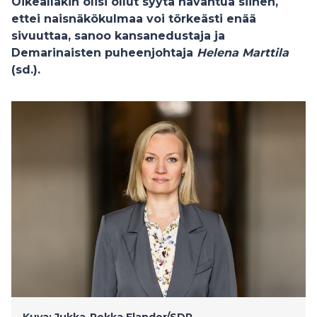
Oikeallakin olisi ollut syytä havahtua siihen,
ettei naisnäkökulmaa voi törkeästi enää
sivuuttaa, sanoo kansanedustaja ja
Demarinaisten puheenjohtaja
Helena Marttila
(sd.).