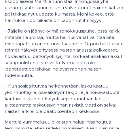
Espoolaisena Marttila tunnistaa ilmiön, jossa yhä
useampi yhteiskunnallisesti valveutunut nainen katsoo
politiikkaa nyt uudesta kulmasta. Moni kokee, että
hallituksen politiikasta on kadonnut ihmisyys.
– Jäljelle on jäänyt kylmä tehokkuuspuhe, jossa kaikki
mitataan euroissa, mutta hallitus vähät välittää siitä,
mitä tapahtuu arjen turvallisuudelle. Orpon hallituksen
toimet näkyvät erityisesti naisten arjessa: palkkaerot,
hoivavastuu, pätkätyöt, syrjintä, korkeat asiakasmaksut,
sukupuolistunut väkivalta. Nämä eivät ole
identiteettipolitiikkaa, ne ovat monen naisen
todellisuutta.
– Kun sosiaaliturvaa heikennetään, lasku kaatuu
yksinhuoltajille, osa-aikatyöntekijöille ja hoivavastuuta
kantaville. Kun pätkätyölakeja runnotaan läpi
piittaamatta raskaussyrjinnän riskistä, viesti on selvä:
naisten arki ei ole päätöksenteon keskiössä.
Marttila kummeksuu oikeiston halua irtisanoutua
feminismistä lähes refleksinomaisesti ikään kuin sana