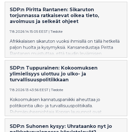
SDP:n Piritta Rantanen: Sikaruton
torjunnassa ratkaisevat oikea tieto,
avoimuus ja selkeät ohjeet
7.8.2026 14:15:05 EEST
|
Tiedote
Afrikkalaisen sikaruton vuoksi ihmisillä on tällä hetkellä
paljon huolta ja kysymyksiä. Kansanedustaja Piritta
Rantanen muistuttaa, että taudin leviämisen
estäminen onnistuu vain, jos ihmisillä on käytössään
oikeaa ja ajantasaista tietoa sekä selkeät
SDP:n Tuppurainen: Kokoomuksen
toimintaohjeet.
ylimielisyys ulottuu jo ulko- ja
turvallisuuspolitiikkaan
7.8.2026 13:43:56 EEST
|
Tiedote
Kokoomuksen kannatuspaniikki aiheuttaa jo
politikointia ulko- ja turvallisuuspolitiikalla.
Ryhmäpuheenjohtaja Kopran lausunnot ovat
oppikirjaesimerkki siitä, miten kokoomuksen
ulkopoliittinen värisuora aiheuttaa vauhtisokeutta, joka
SDP:n Suhonen kysyy: Uhrataanko nyt jo
heikentää Suomen turvallisuutta, SDP:n Tuppurainen