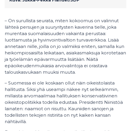
Kuva: Jukka-Pekka Flander/SDP
– On surullista seurata, miten kokoomus on valinnut
lähteä persujen ja suuryritysten kaverina tielle, joka
murentaa suomalaisuuden vakainta perustaa:
luottamusta ja hyvinvointivaltion turvaverkkoa. Lisää
annetaan niille, joilla on jo valmiiksi eniten, samalla kun
heikompiosaisilta leikataan, asiakasmaksuja korotetaan
ja työelämän epävarmuutta lisätään. Näitä
epäoikeudenmukaisia arvovalintoja ei orastava
talouskasvukaan muuksi muuta.
– Suomessa ei ole koskaan ollut näin oikeistolaista
hallitusta. Siksi yhä useampi näkee nyt selkeämmin,
millaista arvomaailmaa hallituksen konservatiivinen
oikeistopolitiikka todella edustaa. Presidentti Niinistöä
lainaten: naamiot on riisuttu. Kauniiden sanojen ja
todellisten tekojen ristiriita on nyt kaiken kansan
nähtävillä.