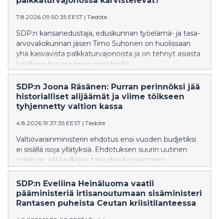
palkkaturvajonossa kärvistelevät?
sanoo.
7.8.2026 09:50:35 EEST
|
Tiedote
SDP:n kansanedustaja, eduskunnan työelämä- ja tasa-
arvovaliokunnan jäsen Timo Suhonen on huolissaan
yhä kasvavista palkkaturvajonoista ja on tehnyt asiasta
kirjallisen kysymyksen ministerille.
SDP:n Joona Räsänen: Purran perinnöksi jää
historialliset alijäämät ja viime töikseen
tyhjennetty valtion kassa
4.8.2026 19:37:35 EEST
|
Tiedote
Valtiovarainministerin ehdotus ensi vuoden budjetiksi
ei sisällä isoja yllätyksiä. Ehdotuksen suurin uutinen
onkin se, että julkisen talouden korjaaminen
työnnetään seuraavan hallituksen syliin, SDP:n Joona
Räsänen toteaa.
SDP:n Eveliina Heinäluoma vaatii
pääministeriä irtisanoutumaan sisäministeri
Rantasen puheista Ceutan kriisitilanteessa