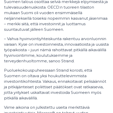
Suomen talous osoittaa selviä merkkejä elpymisestä ja
tulevaisuudenuskosta. OECD:n tuoreen tilaston
mukaan Suomi oli vuoden ensimmäisellä
neljänneksellä toiseksi nopeimmin kasvanut jäsenmaa
– merkki siitä, että investoinnit ja luottamus
suuntautuvat jälleen Suomeen.
– Vahva hyvinvointiyhteiskunta rakentuu arvonluonnin
varaan. Kyse on investoinneista, innovaatioista ja uusista
työpaikoista – juuri nämä rahoittavat pitkällä aikavälillä
hyvinvointimme, koulutuksemme ja
terveydenhuoltomme, sanoo Strand.
Puoluekokouspuheessaan Strand korosti, että
Suomen on oltava yksi houkuttelevimmista
investointikohteista. Vakaus, ennakoitavat pelisäännöt
ja pitkäjänteiset poliittiset päätökset ovat ratkaisevia,
jotta yritykset uskaltavat investoida Suomeen myös
pitkällä aikavälillä.
Viime aikoina on julkistettu useita merkittäviä
investointiuutisia. Microsoft on tehnyt uuden