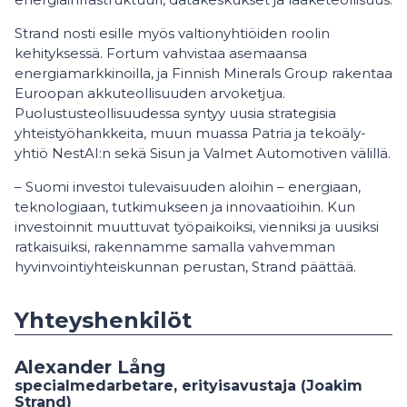
Strand nosti esille myös valtionyhtiöiden roolin
kehityksessä. Fortum vahvistaa asemaansa
energiamarkkinoilla, ja Finnish Minerals Group rakentaa
Euroopan akkuteollisuuden arvoketjua.
Puolustusteollisuudessa syntyy uusia strategisia
yhteistyöhankkeita, muun muassa Patri­a ja tekoäly-
yhtiö NestAI:n sekä Sisun ja Valmet Automotiven välillä.
– Suomi investoi tulevaisuuden aloihin – energiaan,
teknologiaan, tutkimukseen ja innovaatioihin. Kun
investoinnit muuttuvat työpaikoiksi, vienniksi ja uusiksi
ratkaisuiksi, rakennamme samalla vahvemman
hyvinvointiyhteiskunnan perustan, Strand päättää.
Yhteyshenkilöt
Alexander Lång
specialmedarbetare, erityisavustaja (Joakim
Strand)