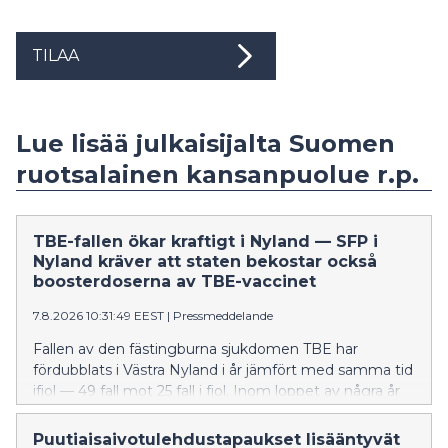
TILAA
Lue lisää julkaisijalta Suomen
ruotsalainen kansanpuolue r.p.
TBE-fallen ökar kraftigt i Nyland — SFP i
Nyland kräver att staten bekostar också
boosterdoserna av TBE-vaccinet
7.8.2026 10:31:49 EEST
|
Pressmeddelande
Fallen av den fästingburna sjukdomen TBE har
fördubblats i Västra Nyland i år jämfört med samma tid
ifjol — 49 fall mot 25 fall i fjol. Inom loppet av några år
har TBE också börjat förekomma i östnyländska
kommuner, även om det handlar om tämligen få fall
Puutiaisaivotulehdustapaukset lisääntyvät