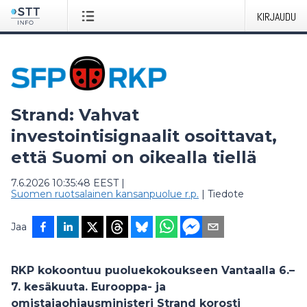
KIRJAUDU
Strand: Vahvat
investointisignaalit osoittavat,
että Suomi on oikealla tiellä
7.6.2026 10:35:48 EEST
|
Suomen ruotsalainen kansanpuolue r.p.
|
Tiedote
Jaa
RKP kokoontuu puoluekokoukseen Vantaalla 6.–
7. kesäkuuta. Eurooppa- ja
omistajaohjausministeri Strand korosti