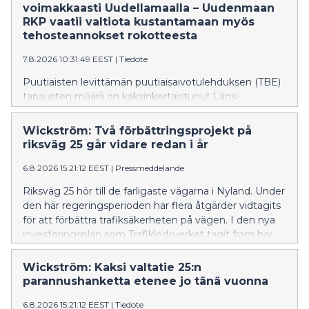
tills vidare. Förra året dog fyra personer i Nyland av
voimakkaasti Uudellamaalla – Uudenmaan
TBE. Många av Finlands riskområden finns i Nyland.
RKP vaatii valtiota kustantamaan myös
tehosteannokset rokotteesta
7.8.2026 10:31:49 EEST
|
Tiedote
Puutiaisten levittämän puutiaisaivotulehduksen (TBE)
tapausten määrä on kaksinkertaistunut Länsi-
Uudellamaalla tänä vuonna verrattuna viime vuoden
vastaavaan ajankohtaan – tapauksia on todettu tänä
Wickström: Två förbättringsprojekt på
kesänä jo 49, kun viime vuonna niitä oli 25. Viime
riksväg 25 går vidare redan i år
vuosien aikana TBE:tä on alkanut esiintyä myös Itä-
Uudenmaan kunnissa, vaikka tapausmäärät ovat
6.8.2026 15:21:12 EEST
|
Pressmeddelande
toistaiseksi melko vähäisiä. Viime vuonna neljä
Riksväg 25 hör till de farligaste vägarna i Nyland. Under
henkilöä kuoli Uudellamaalla TBE:n seurauksena.
den här regeringsperioden har flera åtgärder vidtagits
Monet Suomen riskialueista sijaitsevat Uudellamaalla.
för att förbättra trafiksäkerheten på vägen. I den nya
investeringsplan som Trafikledsverket tagit fram har
åtgärder längs riksväg 25 prioriterats.
Wickström: Kaksi valtatie 25:n
parannushanketta etenee jo tänä vuonna
6.8.2026 15:21:12 EEST
|
Tiedote