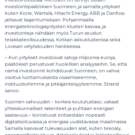
investointipäätöksen Suomeen, ja samalla yritykset
kuten Kone, Wärtsilä, Hitachi Energy, ABB ja Danfoss
jatkavat laajentumistaan. Pohjanmaalla
energiateknologiayritysten klusteri kasvaa, ja
investointeja nähdään myös Turun seudun
telakkateollisuudessa, Kotkan akkuklusterissa sekä
Loviisan vetytalouden hankkeissa.
– Kun yritykset investoivat satoja miljoonia euroja,
päätökset perustuvat huolellisiin analyyseihin. Se, että
nämä investoinnit kohdistuvat Suomeen, on vahva
osoitus luottamuksesta osaamiseemme,
instituutioihimme ja pitkäjänteisyyteemme, Strand
sanoo.
Suomen vahvuudet – korkea koulutustaso, vakaat
yhteiskunnalliset rakenteet ja puhtaan energian
saatavuus – korostuvat entisestään nopeasti
digitalisoituvassa ja energiaa uudistavassa maailmassa.
Samalla kasvavat tulevaisuuden alat, kuten tekoäly,
energiainfrastruktuuri, datakeskukset ja lääketeollisuus.