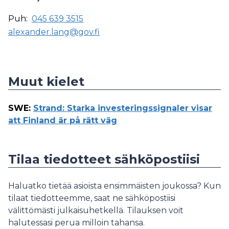
Puh:
045 639 3515
alexander.lang@gov.fi
Muut kielet
SWE
:
Strand: Starka investeringssignaler visar
att Finland är på rätt väg
Tilaa tiedotteet sähköpostiisi
Haluatko tietää asioista ensimmäisten joukossa? Kun
tilaat tiedotteemme, saat ne sähköpostiisi
välittömästi julkaisuhetkellä. Tilauksen voit
halutessasi perua milloin tahansa.