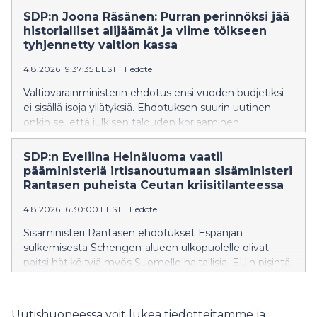
SDP:n Joona Räsänen: Purran perinnöksi jää
historialliset alijäämät ja viime töikseen
tyhjennetty valtion kassa
4.8.2026 19:37:35 EEST
|
Tiedote
Valtiovarainministerin ehdotus ensi vuoden budjetiksi
ei sisällä isoja yllätyksiä. Ehdotuksen suurin uutinen
onkin se, että julkisen talouden korjaaminen
työnnetään seuraavan hallituksen syliin, SDP:n Joona
Räsänen toteaa.
SDP:n Eveliina Heinäluoma vaatii
pääministeriä irtisanoutumaan sisäministeri
Rantasen puheista Ceutan kriisitilanteessa
4.8.2026 16:30:00 EEST
|
Tiedote
Sisäministeri Rantasen ehdotukset Espanjan
sulkemisesta Schengen-alueen ulkopuolelle olivat
paitsi hätiköityjä myös Suomelle haitallisia. EU:n pisintä
itärajaa vartioivalle Suomelle on erityisen tärkeää
säilyttää muiden EU-maiden tuki ja ymmärrys
rajaturvallisuuden vaikeissa oloissa.
Uutishuoneessa voit lukea tiedotteitamme ja