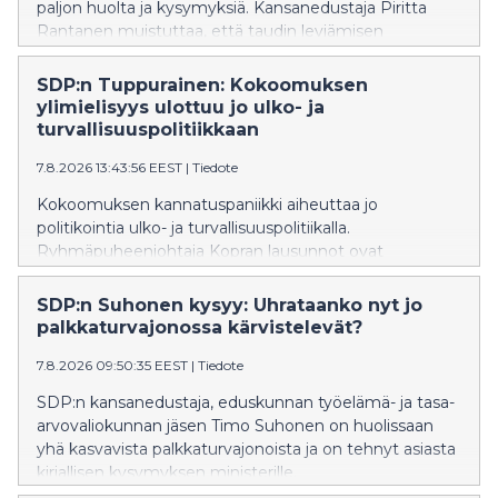
paljon huolta ja kysymyksiä. Kansanedustaja Piritta
Rantanen muistuttaa, että taudin leviämisen
estäminen onnistuu vain, jos ihmisillä on käytössään
oikeaa ja ajantasaista tietoa sekä selkeät
SDP:n Tuppurainen: Kokoomuksen
toimintaohjeet.
ylimielisyys ulottuu jo ulko- ja
turvallisuuspolitiikkaan
7.8.2026 13:43:56 EEST
|
Tiedote
Kokoomuksen kannatuspaniikki aiheuttaa jo
politikointia ulko- ja turvallisuuspolitiikalla.
Ryhmäpuheenjohtaja Kopran lausunnot ovat
oppikirjaesimerkki siitä, miten kokoomuksen
ulkopoliittinen värisuora aiheuttaa vauhtisokeutta, joka
SDP:n Suhonen kysyy: Uhrataanko nyt jo
heikentää Suomen turvallisuutta, SDP:n Tuppurainen
palkkaturvajonossa kärvistelevät?
sanoo.
7.8.2026 09:50:35 EEST
|
Tiedote
SDP:n kansanedustaja, eduskunnan työelämä- ja tasa-
arvovaliokunnan jäsen Timo Suhonen on huolissaan
yhä kasvavista palkkaturvajonoista ja on tehnyt asiasta
kirjallisen kysymyksen ministerille.