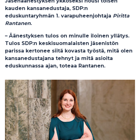
Jäsenäänestyksen ykköseksi nousi toisen
kauden kansanedustaja, SDP:n
eduskuntaryhmän 1. varapuheenjohtaja
Piritta
Rantanen
.
– Äänestyksen tulos on minulle iloinen yllätys.
Tulos SDP:n keskisuomalaisten jäsenistön
parissa kertonee siitä kovasta työstä, mitä olen
kansanedustajana tehnyt ja mitä asioita
eduskunnassa ajan, toteaa Rantanen.