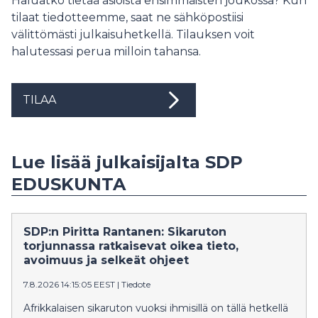
Haluatko tietää asioista ensimmäisten joukossa? Kun
tilaat tiedotteemme, saat ne sähköpostiisi
välittömästi julkaisuhetkellä. Tilauksen voit
halutessasi perua milloin tahansa.
TILAA
Lue lisää julkaisijalta SDP
EDUSKUNTA
SDP:n Piritta Rantanen: Sikaruton
torjunnassa ratkaisevat oikea tieto,
avoimuus ja selkeät ohjeet
7.8.2026 14:15:05 EEST
|
Tiedote
Afrikkalaisen sikaruton vuoksi ihmisillä on tällä hetkellä