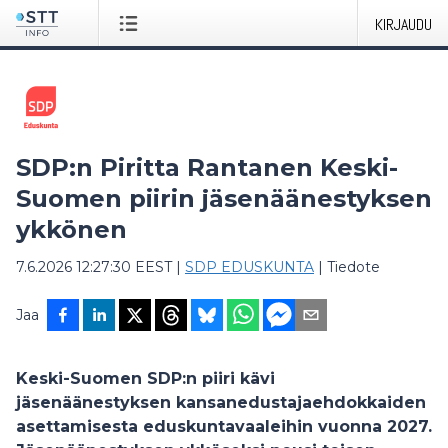
KIRJAUDU
SDP:n Piritta Rantanen Keski-
Suomen piirin jäsenäänestyksen
ykkönen
7.6.2026 12:27:30 EEST
|
SDP EDUSKUNTA
|
Tiedote
Jaa
Keski-Suomen SDP:n piiri kävi
jäsenäänestyksen kansanedustajaehdokkaiden
asettamisesta eduskuntavaaleihin vuonna 2027.