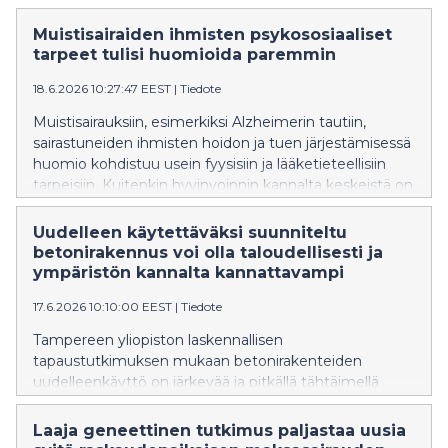
typpioksidi – ilmansaaste, jota syntyy pääasiassa
liikenteessä, energiantuotannossa ja muissa
Muistisairaiden ihmisten psykososiaaliset
polttoprosesseissa – voi edistää haitallisten
tarpeet tulisi huomioida paremmin
pienhiukkasten muodostumista ilmakehässä.
18.6.2026 10:27:47 EEST
|
Tiedote
Ilmakehätieteessä on pitkään vallinnut päinvastainen
käsitys.
Muistisairauksiin, esimerkiksi Alzheimerin tautiin,
sairastuneiden ihmisten hoidon ja tuen järjestämisessä
huomio kohdistuu usein fyysisiin ja lääketieteellisiin
tarpeisiin. Kuitenkin hyvinvoinnin kannalta keskeistä on
huomioida psykososiaaliset tarpeet, kuten
merkityksellisyyden, yhteenkuuluvuuden ja
Uudelleen käytettäväksi suunniteltu
arvostuksen kokemukset, joihin etenevä sairaus voi
betonirakennus voi olla taloudellisesti ja
vaikuttaa.
ympäristön kannalta kannattavampi
17.6.2026 10:10:00 EEST
|
Tiedote
Tampereen yliopiston laskennallisen
tapaustutkimuksen mukaan betonirakenteiden
uudelleenkäyttö on järkevää ja pitkällä tähtäimellä
kustannustehokasta, jos rakentamisessa on käytetty
samaan mittaan standardoituja komponentteja.
Laaja geneettinen tutkimus paljastaa uusia
Purettavaksi ja uudelleen käytettäväksi suunnitellun