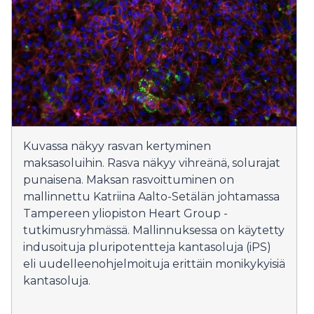
Kuvassa näkyy rasvan kertyminen
maksasoluihin. Rasva näkyy vihreänä, solurajat
punaisena. Maksan rasvoittuminen on
mallinnettu Katriina Aalto-Setälän johtamassa
Tampereen yliopiston Heart Group -
tutkimusryhmässä. Mallinnuksessa on käytetty
indusoituja pluripotentteja kantasoluja (iPS)
eli uudelleenohjelmoituja erittäin monikykyisiä
kantasoluja.