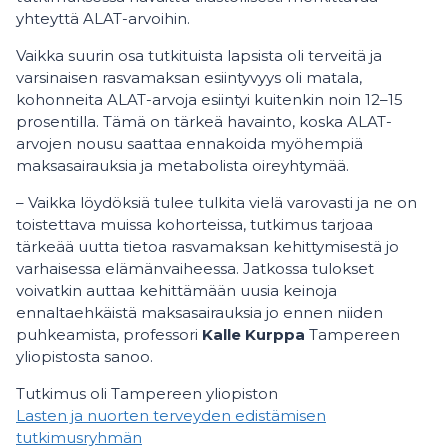
yhteyttä ALAT-arvoihin.
Vaikka suurin osa tutkituista lapsista oli terveitä ja
varsinaisen rasvamaksan esiintyvyys oli matala,
kohonneita ALAT-arvoja esiintyi kuitenkin noin 12–15
prosentilla. Tämä on tärkeä havainto, koska ALAT-
arvojen nousu saattaa ennakoida myöhempiä
maksasairauksia ja metabolista oireyhtymää.
– Vaikka löydöksiä tulee tulkita vielä varovasti ja ne on
toistettava muissa kohorteissa, tutkimus tarjoaa
tärkeää uutta tietoa rasvamaksan kehittymisestä jo
varhaisessa elämänvaiheessa. Jatkossa tulokset
voivatkin auttaa kehittämään uusia keinoja
ennaltaehkäistä maksasairauksia jo ennen niiden
puhkeamista, professori
Kalle Kurppa
Tampereen
yliopistosta sanoo.
Tutkimus oli Tampereen yliopiston
Lasten ja nuorten terveyden edistämisen
tutkimusryhmän