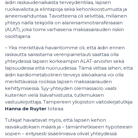
äidin raskaudenaikaista terveydentilaa, lapsen
ruokavaliota ja elintapoja sekä kehonkoostumusta ja
aineenvaihduntaa. Tavoitteena oli selvittää, millainen
yhteys näillä tekijöillä on alaniiniaminotransferaasiin
(ALAT), joka toimii varhaisena maksasairauden riskin
osoittajana.
– Yksi merkittävä havaintomme oli, että äidin ennen
raskautta sairastama verenpainetauti saattaa olla
yhteydessä lapsen korkeampiin ALAT-arvoihin sekä
lapsuudessa että nuoruudessa. Tämä viittaa siihen, että
äidin kardiometabolinen terveys sikiöaikana voi olla
merkittävässä roolissa lapsen maksasairauden
kehittymisessä. Syy-yhteyden olemassaolo vaatii
kuitenkin vielä lisävahvistusta, tutkimuksen
vastuukirjoittaja, Tampereen yliopiston väitöskirjatutkija
Hanna de Ruyter
toteaa.
Tutkijat havaitsivat myös, että lapsen kehon
rasvakudoksen määrä ja – tämänhetkiseen hypoteesiin
sopien – erityisesti sisäelinrasva olivat yhteydessä