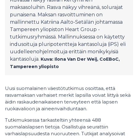
maksasoluihin. Rasva näkyy vihreänä, solurajat
punaisena. Maksan rasvoittuminen on
mallinnettu Katriina Aalto-Setälän johtamassa
Tampereen yliopiston Heart Group -
tutkimusryhmässä. Mallinnuksessa on käytetty
indusoituja pluripotentteja kantasoluja (iPS) eli
uudelleenohjelmoituja erittäin monikykyisiä
kantasoluja.
Kuva: Ilona Van Der Weij, CoEBoC,
Tampereen yliopisto
Uusi suomalainen väestötutkimus osoittaa, että
rasvamaksan varhaiset merkit lapsilla voivat liittyä sekä
äidin raskaudenaikaiseen terveyteen että lapsen
ruokavalioon ja aineenvaihduntaan.
Tutkimuksessa tarkasteltiin yhteensä 488
suomalaislapsen tietoja. Osallistujia seurattiin
varhaislapsuudesta nuoruuteen. Tutkijat analysoivat