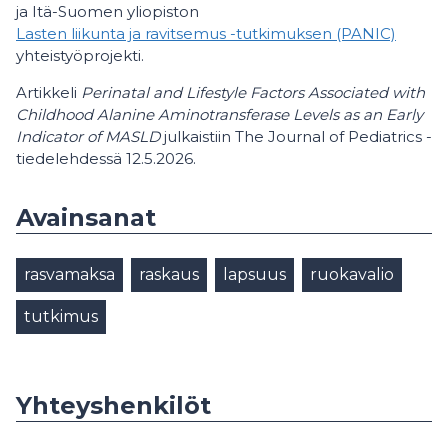
ja Itä-Suomen yliopiston
Lasten liikunta ja ravitsemus -tutkimuksen (PANIC)
yhteistyöprojekti.
Artikkeli
Perinatal and Lifestyle Factors Associated with
Childhood Alanine Aminotransferase Levels as an Early
Indicator of MASLD
julkaistiin The Journal of Pediatrics -
tiedelehdessä 12.5.2026.
Avainsanat
rasvamaksa
raskaus
lapsuus
ruokavalio
tutkimus
Yhteyshenkilöt