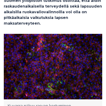
Suomen yliopiston tutkimus osoittaa,
että äidin
raskaudenaikaisella terveydellä sekä lapsuuden
aikaisilla ruokavaliovalinnoilla voi olla on
pitkäaikaisia vaikutuksia lapsen
maksaterveyteen.
Kuvassa näkyy rasvan kertyminen