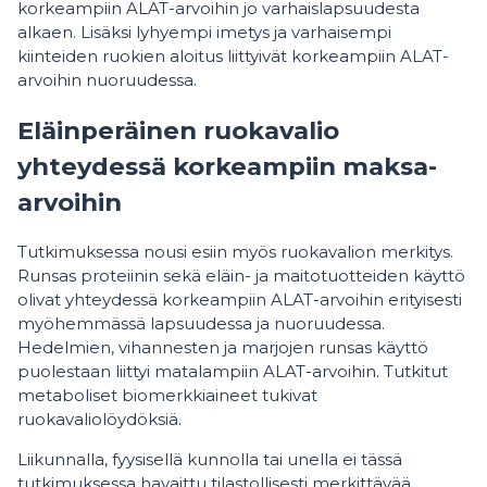
korkeampiin ALAT-arvoihin jo varhaislapsuudesta
alkaen. Lisäksi lyhyempi imetys ja varhaisempi
kiinteiden ruokien aloitus liittyivät korkeampiin ALAT-
arvoihin nuoruudessa.
Eläinperäinen ruokavalio
yhteydessä korkeampiin maksa-
arvoihin
Tutkimuksessa nousi esiin myös ruokavalion merkitys.
Runsas proteiinin sekä eläin- ja maitotuotteiden käyttö
olivat yhteydessä korkeampiin ALAT-arvoihin erityisesti
myöhemmässä lapsuudessa ja nuoruudessa.
Hedelmien, vihannesten ja marjojen runsas käyttö
puolestaan liittyi matalampiin ALAT-arvoihin. Tutkitut
metaboliset biomerkkiaineet tukivat
ruokavaliolöydöksiä.
Liikunnalla, fyysisellä kunnolla tai unella ei tässä
tutkimuksessa havaittu tilastollisesti merkittävää