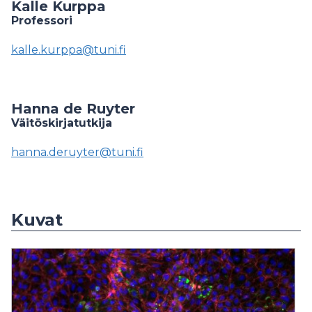
Kalle Kurppa
Professori
kalle.kurppa@tuni.fi
Hanna de Ruyter
Väitöskirjatutkija
hanna.deruyter@tuni.fi
Kuvat