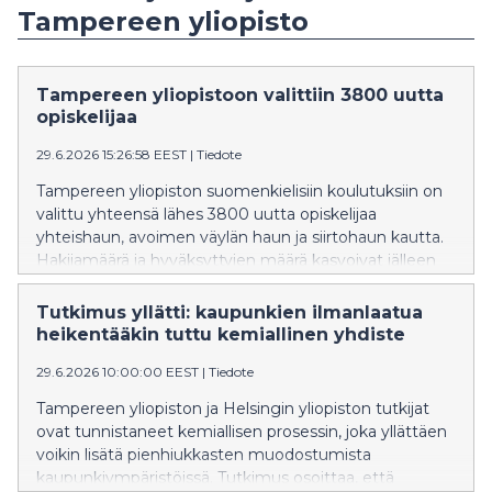
Tampereen yliopisto
Tampereen yliopistoon valittiin 3800 uutta
opiskelijaa
29.6.2026 15:26:58 EEST
|
Tiedote
Tampereen yliopiston suomenkielisiin koulutuksiin on
valittu yhteensä lähes 3800 uutta opiskelijaa
yhteishaun, avoimen väylän haun ja siirtohaun kautta.
Hakijamäärä ja hyväksyttyjen määrä kasvoivat jälleen
edellisvuodesta. Tampereen yliopisto oli Suomen
toiseksi suosituin yliopisto ensisijaisten hakemusten
Tutkimus yllätti: kaupunkien ilmanlaatua
perusteella.
heikentääkin tuttu kemiallinen yhdiste
29.6.2026 10:00:00 EEST
|
Tiedote
Tampereen yliopiston ja Helsingin yliopiston tutkijat
ovat tunnistaneet kemiallisen prosessin, joka yllättäen
voikin lisätä pienhiukkasten muodostumista
kaupunkiympäristöissä. Tutkimus osoittaa, että