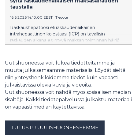
syitä raskaudenaikaisen maksasairauden
betonirunkoisen kerrostalon elinkaaren aikainen
taustalla
hiilijalanjälki on pienempi kuin nykyrakentamisen
16.6.2026 14:10:00 EEST
|
Tiedote
mukaisen puukerrostalon, kertovat tutkijat.
Raskaushepatoosi eli raskaudenaikainen
intrahepaattinen kolestaasi (ICP) on tavallisin
raskauden aikana esiintyvä maksan toiminnan häiriö.
ICP:ssä sappihappojen normaali kulku häiriytyy.
Kansainvälisessä tutkimuksessa osoitettiin, että
sairauden perinnöllinen alttius liittyy vahvasti
Uutishuoneessa voit lukea tiedotteitamme ja
sappihappojen säätelyyn sekä rasva- ja
muuta julkaisemaamme materiaalia. Löydät sieltä
kolesteroliaineenvaihduntaan. Löydökset avaavat
niin yhteyshenkilöidemme tiedot kuin vapaasti
uusia mahdollisuuksia äitien terveyden ja raskauteen
julkaistavissa olevia kuvia ja videoita.
liittyvien maksasairauksien tutkimukseen.
Uutishuoneessa voit nähdä myös sosiaalisen median
sisältöjä. Kaikki tiedotepalvelussa julkaistu materiaali
on vapaasti median käytettävissä.
TUTUSTU UUTISHUONEESEEMME