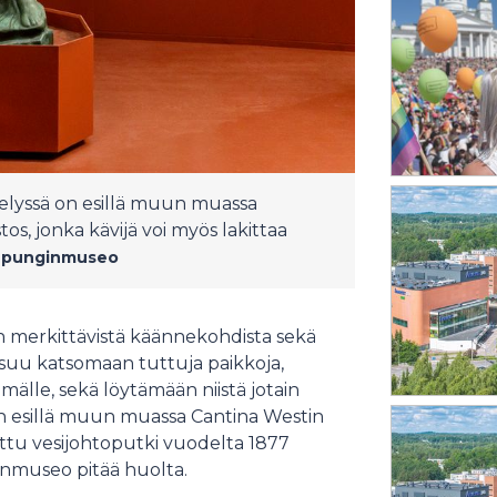
lyssä on esillä muun muassa
os, jonka kävijä voi myös lakittaa
aupunginmuseo
 merkittävistä käännekohdista sekä
utsuu katsomaan tuttuja paikkoja,
emmälle, sekä löytämään niistä jotain
ä on esillä muun muassa Cantina Westin
ettu vesijohtoputki vuodelta 1877
ginmuseo pitää huolta.