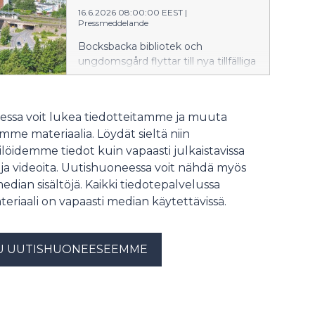
nuorisotalo pääsevät uusiin tiloihin
16.6.2026 08:00:00 EEST
|
alkuvuoden ja kevään 2027 aikana.
Pressmeddelande
Väistötilat ovat tämänhetkisen
arvion mukaan käytössä noin
Bocksbacka bibliotek och
seitsemän vuoden ajan.
ungdomsgård flyttar till nya tillfälliga
lokaler på fjärde våningen i S-
markets byggnad i Bocksbacka nära
tågstationen. Lokalerna ska bli
ssa voit lukea tiedotteitamme ja muuta
färdiga under 2026 och biblioteket
me materiaalia. Löydät sieltä niin
och ungdomsgården planeras flytta
in i de nya lokalerna i början av året
löidemme tiedot kuin vapaasti julkaistavissa
och våren 2027. Man uppskattar att
 ja videoita. Uutishuoneessa voit nähdä myös
de tillfälliga utrymmena är i bruk i
median sisältöjä. Kaikki tiedotepalvelussa
cirka sju år.
teriaali on vapaasti median käytettävissä.
U UUTISHUONEESEEMME