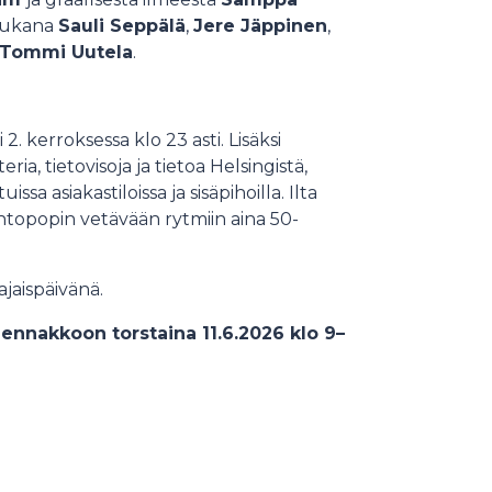
 mukana
Sauli Seppälä
,
Jere Jäppinen
,
Tommi Uutela
.
 2. kerroksessa klo 23 asti. Lisäksi
ia, tietovisoja ja tietoa Helsingistä,
ssa asiakastiloissa ja sisäpihoilla. Ilta
htopopin vetävään rytmiin aina 50-
jaispäivänä.
ennakkoon torstaina 11.6.2026 klo 9–