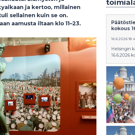
toimial
yaikaan ja kertoo, millainen
tuli sellainen kuin se on.
Päätöstie
an aamusta iltaan klo 11–23.
kokous 1
16.6.2026 18:
Helsingin k
16.6.2026 k