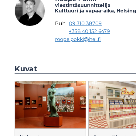
viestintäsuunnittelija
Kulttuuri ja vapaa-aika, Helsin
Puh:
09 310 38709
+358 40 152 6479
roope.pokki@hel.fi
Kuvat