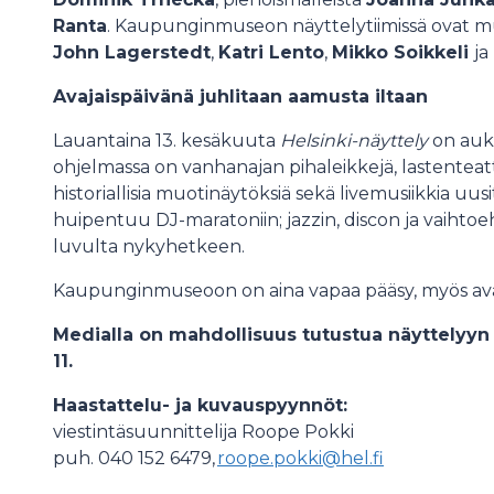
Ranta
. Kaupunginmuseon näyttelytiimissä ovat
John Lagerstedt
,
Katri Lento
,
Mikko Soikkeli
ja
Avajaispäivänä juhlitaan aamusta iltaan
Lauantaina 13. kesäkuuta
Helsinki-näyttely
on auki
ohjelmassa on vanhanajan pihaleikkejä, lastenteatter
historiallisia muotinäytöksiä sekä livemusiikkia uusitui
huipentuu DJ-maratoniin; jazzin, discon ja vaihtoe
luvulta nykyhetkeen.
Kaupunginmuseoon on aina vapaa pääsy, myös ava
Medialla on mahdollisuus tutustua näyttelyyn 
11.
Haastattelu- ja kuvauspyynnöt:
viestintäsuunnittelija Roope Pokki
puh. 040 152 6479,
roope.pokki@hel.fi