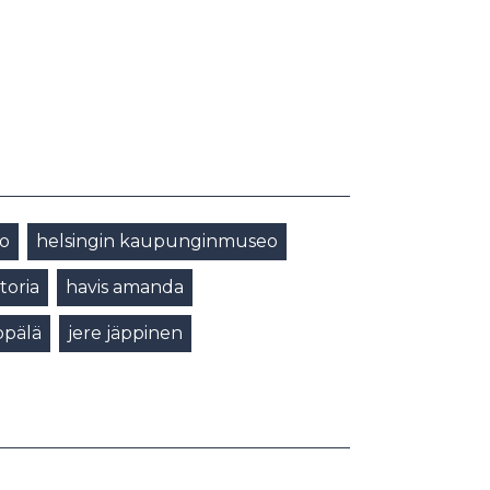
o
helsingin kaupunginmuseo
storia
havis amanda
ppälä
jere jäppinen