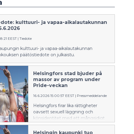
a
dote: kulttuuri- ja vapaa-aikalautakunnan
6.6.2026
48:21 EEST
|
Tiedote
aupungin kulttuuri- ja vapaa-aikalautakunnan
okouksen päätöstiedote on julkaistu.
Helsingfors stad bjuder på
massor av program under
Pride-veckan
16.6.2026 15:00:57 EEST
|
Pressmeddelande
Helsingfors firar lika rättigheter
oavsett sexuell läggning och
könsidentitet med ett mångsidigt
program i regnbågens alla färger
under Helsingfors Pride-veckan den
Helsingin kaupunki tuo