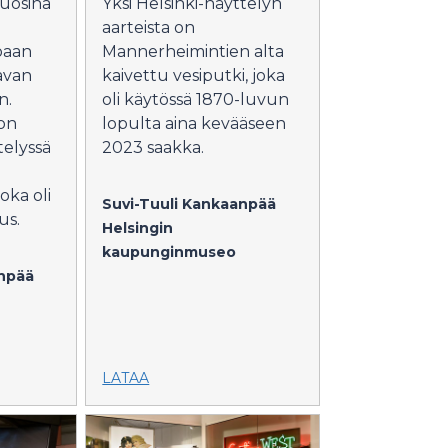
vuosina
Yksi Helsinki-näyttelyn
aarteista on
oaan
Mannerheimintien alta
avan
kaivettu vesiputki, joka
n.
oli käytössä 1870-luvun
on
lopulta aina kevääseen
elyssä
2023 saakka.
oka oli
Suvi-Tuuli Kankaanpää
us.
Helsingin
kaupunginmuseo
anpää
LATAA