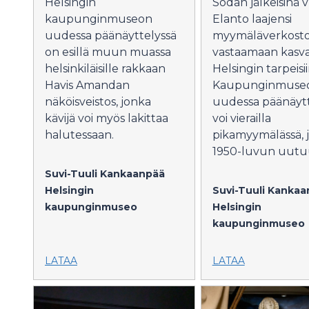
Helsingin
Sodan jälkeisinä 
kaupunginmuseon
Elanto laajensi
uudessa päänäyttelyssä
myymäläverkost
on esillä muun muassa
vastaamaan kasv
helsinkiläisille rakkaan
Helsingin tarpeisii
Havis Amandan
Kaupunginmuse
näköisveistos, jonka
uudessa päänäytt
kävijä voi myös lakittaa
voi vierailla
halutessaan.
pikamyymälässä, j
1950-luvun uutu
Suvi-Tuuli Kankaanpää
Helsingin
Suvi-Tuuli Kanka
kaupunginmuseo
Helsingin
kaupunginmuseo
LATAA
LATAA