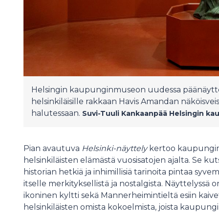
Helsingin kaupunginmuseon uudessa päänäytte
helsinkiläisille rakkaan Havis Amandan näköisveist
halutessaan.
Suvi-Tuuli Kankaanpää
Helsingin k
Pian avautuva
Helsinki-näyttely
kertoo kaupungin
helsinkiläisten elämästä vuosisatojen ajalta. Se k
historian hetkiä ja inhimillisiä tarinoita pintaa syv
itselle merkityksellistä ja nostalgista. Näyttelyss
ikoninen kyltti sekä Mannerheimintieltä esiin kaiv
helsinkiläisten omista kokoelmista, joista kaupun