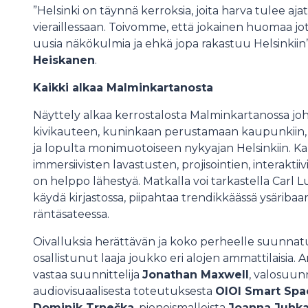
”Helsinki on täynnä kerroksia, joita harva tulee ajat
vieraillessaan. Toivomme, että jokainen huomaa jota
uusia näkökulmia ja ehkä jopa rakastuu Helsinkii
Heiskanen
.
Kaikki alkaa Malminkartanosta
Näyttely alkaa kerrostalosta Malminkartanossa johd
kivikauteen, kuninkaan perustamaan kaupunkiin, 
ja lopulta monimuotoiseen nykyajan Helsinkiin. Ka
immersiivisten lavastusten, projisointien, interaktiiv
on helppo lähestyä. Matkalla voi tarkastella Carl 
käydä kirjastossa, piipahtaa trendikkäässä ysäribaari
räntäsateessa.
Oivalluksia herättävän ja koko perheelle suunna
osallistunut laaja joukko eri alojen ammattilaisia. Ark
vastaa suunnittelija
Jonathan Maxwell
, valosuun
audiovisuaalisesta toteutuksesta
OIOI Smart Spa
Dominik Trnečka
, pienoismalleista
Joanna Juh