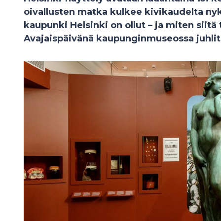
oivallusten matka kulkee kivikaudelta nyk
kaupunki Helsinki on ollut – ja miten siitä 
Avajaispäivänä kaupunginmuseossa juhlita