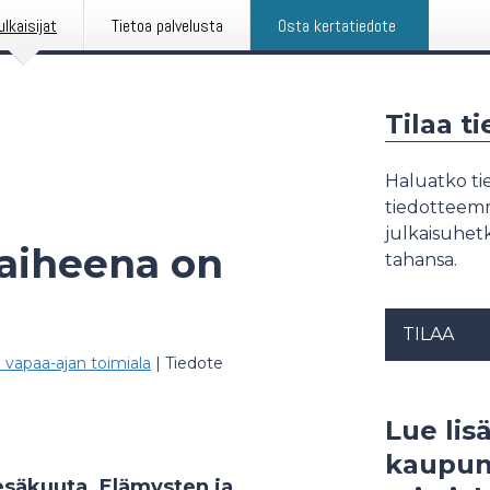
ulkaisijat
Tietoa palvelusta
Osta kertatiedote
Tilaa t
Haluatko tie
tiedotteemme
julkaisuhetk
aiheena on
tahansa.
TILAA
a vapaa-ajan toimiala
|
Tiedote
Lue lisä
kaupunk
kesäkuuta. Elämysten ja