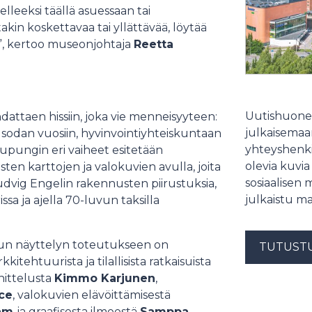
elleeksi täällä asuessaan tai
kin koskettavaa tai yllättävää, löytää
n”, kertoo museonjohtaja
Reetta
Uutishuonee
attaen hissiin, joka vie menneisyyteen:
julkaisemaam
sodan vuosiin, hyvinvointiyhteiskuntaan
yhteyshenki
upungin eri vaiheet esitetään
olevia kuvia
isten karttojen ja valokuvien avulla, joita
sosiaalisen 
Ludvig Engelin rakennusten piirustuksia,
julkaistu ma
ssa ja ajella 70-luvun taksilla
tun näyttelyn toteutukseen on
TUTUST
kitehtuurista ja tilallisista ratkaisuista
nittelusta
Kimmo Karjunen
,
ce
, valokuvien elävöittämisestä
kam
ja graafisesta ilmeestä
Samppa