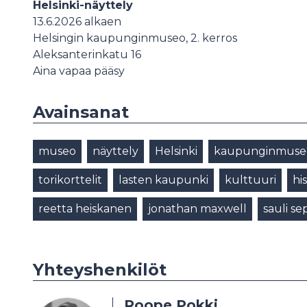
Helsinki-näyttely
13.6.2026 alkaen
Helsingin kaupunginmuseo, 2. kerros
Aleksanterinkatu 16
Aina vapaa pääsy
Avainsanat
museo
näyttely
Helsinki
kaupunginmuse
torikorttelit
lasten kaupunki
kulttuuri
hi
reetta heiskanen
jonathan maxwell
sauli se
Yhteyshenkilöt
Roope Pokki