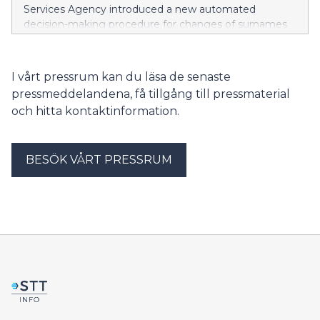
Services Agency introduced a new automated
decision-making procedure for changes of surnames
applied for through the name change service. The
procedure is used in situations where an adult applies
for a new surname that has been used by their parent,
I vårt pressrum kan du läsa de senaste
grandmother or grandfather, and their information is
pressmeddelandena, få tillgång till pressmaterial
included in the Population Information System.
och hitta kontaktinformation.
BESÖK VÅRT PRESSRUM