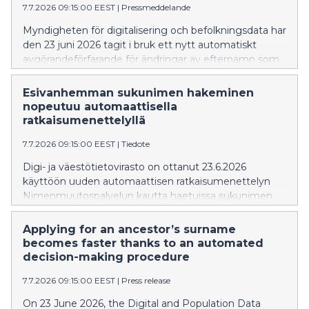
7.7.2026 09:15:00 EEST
|
Pressmeddelande
Myndigheten för digitalisering och befolkningsdata har
den 23 juni 2026 tagit i bruk ett nytt automatiskt
avgörandeförfarande för ändringar av efternamn som
sökts via Namnändringstjänsten, där en myndig
person ansöker om ett nytt efternamn som hens
Esivanhemman sukunimen hakeminen
förälder, mormor/farmor eller morfar/farfar har haft och
nopeutuu automaattisella
vars uppgifter syns i befolkningsdatasystemet.
ratkaisumenettelyllä
7.7.2026 09:15:00 EEST
|
Tiedote
Digi- ja väestötietovirasto on ottanut 23.6.2026
käyttöön uuden automaattisen ratkaisumenettelyn
Nimenmuutospalvelun kautta haetuissa sukunimen
muutoksissa, joissa täysi-ikäinen henkilö hakee uudeksi
sukunimeksi sellaista sukunimeä, joka on ollut hänen
Applying for an ancestor’s surname
vanhemmallaan, isoäidillään tai isoisällään, ja tiedot
becomes faster thanks to an automated
näkyvät väestötietojärjestelmässä.
decision-making procedure
7.7.2026 09:15:00 EEST
|
Press release
On 23 June 2026, the Digital and Population Data