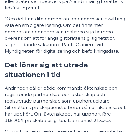
eller Statens ämbetsverk på Åland innan giftorättens
tidsfrist löper ut.
”Om det finns lite gemensam egendom kan avvittring
vara en smidigare lösning. Om det finns mer
gemensam egendom kan makarna vilja komma
överens om att förlänga giftorättens giltighetstid",
säger ledande sakkunnig Paula Ojaniemi vid
Myndigheten för digitalisering och befolkningsdata.
Det lönar sig att utreda
situationen i tid
Ändringen gäller både kommande äktenskap och
registrerade partnerskap och äktenskap och
registrerade partnerskap som upphört tidigare.
Giftorättens preskriptionstid beror på när äktenskapet
har upphört. Om äktenskapet har upphört före
31.5.2021 preskriberas giftorätten senast 31.5.2031.
Om giftorätten preskriberas och egendomen inte har