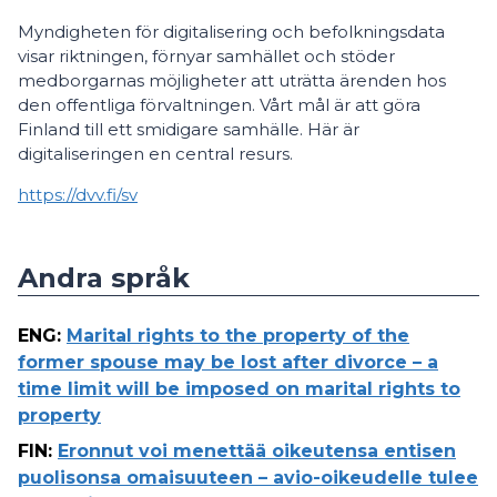
Myndigheten för digitalisering och befolkningsdata
visar riktningen, förnyar samhället och stöder
medborgarnas möjligheter att uträtta ärenden hos
den offentliga förvaltningen. Vårt mål är att göra
Finland till ett smidigare samhälle. Här är
digitaliseringen en central resurs.
https://dvv.fi/sv
Andra språk
ENG
:
Marital rights to the property of the
former spouse may be lost after divorce – a
time limit will be imposed on marital rights to
property
FIN
:
Eronnut voi menettää oikeutensa entisen
puolisonsa omaisuuteen – avio-oikeudelle tulee