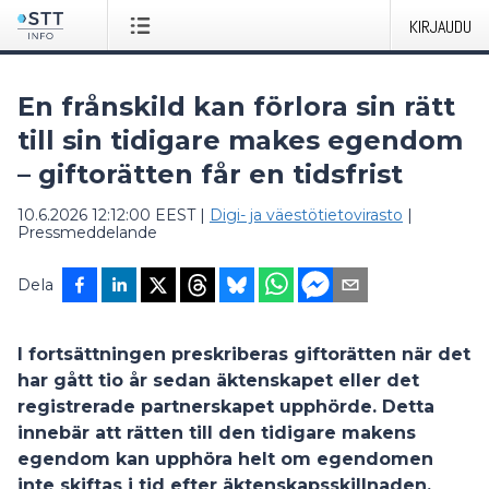
KIRJAUDU
En frånskild kan förlora sin rätt
till sin tidigare makes egendom
– giftorätten får en tidsfrist
10.6.2026 12:12:00 EEST
|
Digi- ja väestötietovirasto
|
Pressmeddelande
Dela
I fortsättningen preskriberas giftorätten när det
har gått tio år sedan äktenskapet eller det
registrerade partnerskapet upphörde. Detta
innebär att rätten till den tidigare makens
egendom kan upphöra helt om egendomen
inte skiftas i tid efter äktenskapsskillnaden.