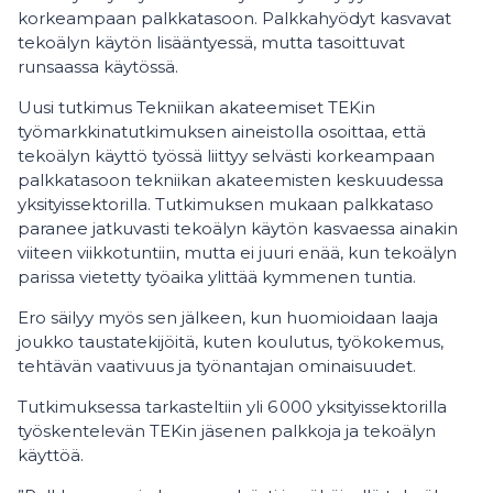
korkeampaan palkkatasoon. Palkkahyödyt kasvavat
tekoälyn käytön lisääntyessä, mutta tasoittuvat
runsaassa käytössä.
Uusi tutkimus Tekniikan akateemiset TEKin
työmarkkinatutkimuksen aineistolla osoittaa, että
tekoälyn käyttö työssä liittyy selvästi korkeampaan
palkkatasoon tekniikan akateemisten keskuudessa
yksityissektorilla. Tutkimuksen mukaan palkkataso
paranee jatkuvasti tekoälyn käytön kasvaessa ainakin
viiteen viikkotuntiin, mutta ei juuri enää, kun tekoälyn
parissa vietetty työaika ylittää kymmenen tuntia.
Ero säilyy myös sen jälkeen, kun huomioidaan laaja
joukko taustatekijöitä, kuten koulutus, työkokemus,
tehtävän vaativuus ja työnantajan ominaisuudet.
Tutkimuksessa tarkasteltiin yli 6 000 yksityissektorilla
työskentelevän TEKin jäsenen palkkoja ja tekoälyn
käyttöä.