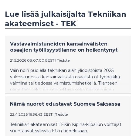
Lue lisää julkaisijalta Tekniikan
akateemiset - TEK
Vastavalmistuneiden kansainvälisten
osaajien työllisyystilanne on heikentynyt
21.5.2026 08:07:00 EEST
|
Tiedote
Vain noin puolella tekniikan alan yliopistoista 2025
valmistuneista kansainvälisistä osaajista oli työpaikka
valmiina tai tiedossa valmistumishetkellä. Tilanteen
parantamiseksi on kehitettävä sekä opiskelijoiden
kielitaitoa että verkostoja, esimerkiksi lisäämällä
mahdollisuuksia tehdä diplomitöitä yrityksissä.
Nämä nuoret edustavat Suomea Saksassa
22.4.2026 16:36:43 EEST
|
Tiedote
Tekniikan akateemiset TEKin Kipinä-kilpailun voittajat
suuntaavat syksyllä EU:n tiedekisaan.