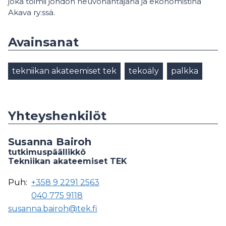
joka toimii johdon neuvonantajana ja ekonomistina
Akava ry:ssä.
Avainsanat
tekniikan akateemiset tek
tekoäly
palkka
Yhteyshenkilöt
Susanna Bairoh
tutkimuspäällikkö
Tekniikan akateemiset TEK
Puh:
+358 9 2291 2563
040 775 9118
susanna.bairoh@tek.fi