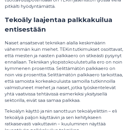
pitkälti hyödyntämättä.
Tekoäly laajentaa palkkakuilua
entisestään
Naiset ansaitsevat tekniikan alalla keskimäärin
vähemmän kuin miehet. TEKin tutkimukset osoittavat,
että miesten ja naisten palkkaero on sitkeästi pysynyt
ennallaan. Tekniikan yliopistokoulutetuilla ero on noin
kymmenen prosenttia. Selittämätön palkkaero on
noin viisi prosenttia. Selittämätön palkkaero tarkoittaa,
että samoista korkeakouluista samoilla tutkinnoilla
valmistuneet miehet ja naiset, jotka työskentelevät
yhtä vaativissa tehtävissä esimerkiksi yksityisellä
sektorilla, eivät saa samaa palkkaa.
Tekoälyn käyttö ja niin sanottuun tekoälyeliittiin – eli
tekoälyä paljon käyttäviin ja sen kehitykseen
ratkaisevasti vaikuttaviin – kuuluminen näyttää