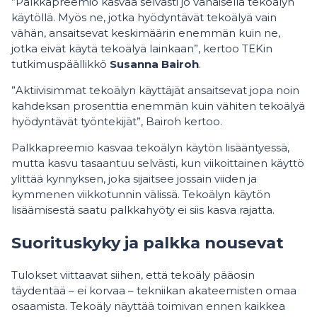
”Palkkapreemio kasvaa selvästi jo vähäisellä tekoälyn
käytöllä. Myös ne, jotka hyödyntävät tekoälyä vain
vähän, ansaitsevat keskimäärin enemmän kuin ne,
jotka eivät käytä tekoälyä lainkaan”, kertoo TEKin
tutkimuspäällikkö
Susanna Bairoh
.
”Aktiivisimmat tekoälyn käyttäjät ansaitsevat jopa noin
kahdeksan prosenttia enemmän kuin vähiten tekoälyä
hyödyntävät työntekijät”, Bairoh kertoo.
Palkkapreemio kasvaa tekoälyn käytön lisääntyessä,
mutta kasvu tasaantuu selvästi, kun viikoittainen käyttö
ylittää kynnyksen, joka sijaitsee jossain viiden ja
kymmenen viikkotunnin välissä. Tekoälyn käytön
lisäämisestä saatu palkkahyöty ei siis kasva rajatta.
Suorituskyky ja palkka nousevat
Tulokset viittaavat siihen, että tekoäly pääosin
täydentää – ei korvaa – tekniikan akateemisten omaa
osaamista. Tekoäly näyttää toimivan ennen kaikkea