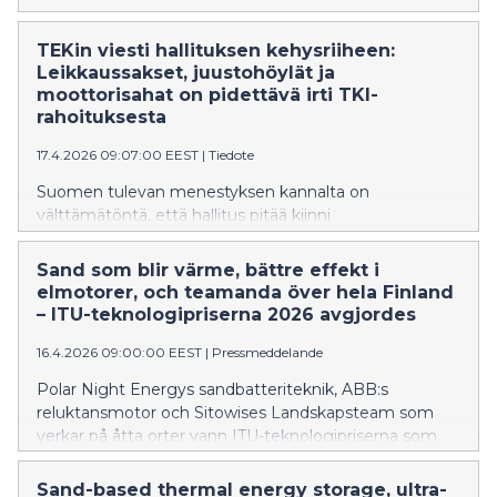
TEKin viesti hallituksen kehysriiheen:
Leikkaussakset, juustohöylät ja
moottorisahat on pidettävä irti TKI-
rahoituksesta
17.4.2026 09:07:00 EEST
|
Tiedote
Suomen tulevan menestyksen kannalta on
välttämätöntä, että hallitus pitää kiinni
parlamentaarisesti sovitusta tutkimus-, kehitys- ja
innovaatioinvestointien neljän prosentin osuudesta
Sand som blir värme, bättre effekt i
bruttokansantuotteesta. Hallitus kokoontuu
elmotorer, och teamanda över hela Finland
kehysriiheen 21.–22.4.
– ITU-teknologipriserna 2026 avgjordes
16.4.2026 09:00:00 EEST
|
Pressmeddelande
Polar Night Energys sandbatteriteknik, ABB:s
reluktansmotor och Sitowises Landskapsteam som
verkar på åtta orter vann ITU-teknologipriserna som
Teknikens akademiker TEK och Tekniska föreningen i
Finland TFiF delar ut.
Sand-based thermal energy storage, ultra-