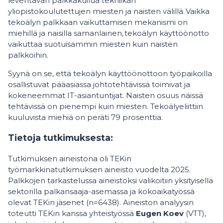
leventävän palkkakuilua tekniikan
yliopistokoulutettujen miesten ja naisten välillä. Vaikka
tekoälyn palkkaan vaikuttamisen mekanismi on
miehillä ja naisilla samanlainen, tekoälyn käyttöönotto
vaikuttaa suotuisammin miesten kuin naisten
palkkoihin.
Syynä on se, että tekoälyn käyttöönottoon työpaikoilla
osallistuvat pääasiassa johtotehtävissä toimivat ja
kokeneemmat IT-asiantuntijat. Naisten osuus näissä
tehtävissä on pienempi kuin miesten. Tekoälyeliittiin
kuuluvista miehiä on peräti 79 prosenttia.
Tietoja tutkimuksesta:
Tutkimuksen aineistona oli TEKin
työmarkkinatutkimuksen aineisto vuodelta 2025.
Palkkojen tarkastelussa aineistoksi valikoitiin yksityisellä
sektorilla palkansaaja-asemassa ja kokoaikatyössä
olevat TEKin jäsenet (n=6438). Aineiston analyysin
toteutti TEKin kanssa yhteistyössä
Eugen Koev
(VTT),