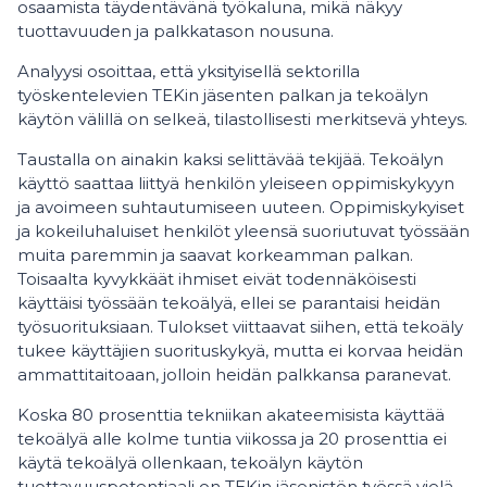
osaamista täydentävänä työkaluna, mikä näkyy
tuottavuuden ja palkkatason nousuna.
Analyysi osoittaa, että yksityisellä sektorilla
työskentelevien TEKin jäsenten palkan ja tekoälyn
käytön välillä on selkeä, tilastollisesti merkitsevä yhteys.
Taustalla on ainakin kaksi selittävää tekijää. Tekoälyn
käyttö saattaa liittyä henkilön yleiseen oppimiskykyyn
ja avoimeen suhtautumiseen uuteen. Oppimiskykyiset
ja kokeiluhaluiset henkilöt yleensä suoriutuvat työssään
muita paremmin ja saavat korkeamman palkan.
Toisaalta kyvykkäät ihmiset eivät todennäköisesti
käyttäisi työssään tekoälyä, ellei se parantaisi heidän
työsuorituksiaan. Tulokset viittaavat siihen, että tekoäly
tukee käyttäjien suorituskykyä, mutta ei korvaa heidän
ammattitaitoaan, jolloin heidän palkkansa paranevat.
Koska 80 prosenttia tekniikan akateemisista käyttää
tekoälyä alle kolme tuntia viikossa ja 20 prosenttia ei
käytä tekoälyä ollenkaan, tekoälyn käytön
tuottavuuspotentiaali on TEKin jäsenistön työssä vielä