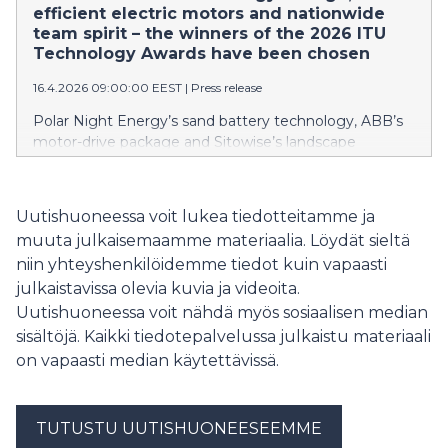
efficient electric motors and nationwide
team spirit – the winners of the 2026 ITU
Technology Awards have been chosen
16.4.2026 09:00:00 EEST
|
Press release
Polar Night Energy’s sand battery technology, ABB’s
motor-drive package and Sitowise’s landscape
architecture division that operates in eight locations
across Finland have been chosen as the winners of
this year’s ITU Technology Awards by Academic
Uutishuoneessa voit lukea tiedotteitamme ja
Engineers and Architects in Finland TEK and Tekniska
muuta julkaisemaamme materiaalia. Löydät sieltä
Föreningen i Finland TFiF.
niin yhteyshenkilöidemme tiedot kuin vapaasti
julkaistavissa olevia kuvia ja videoita.
Uutishuoneessa voit nähdä myös sosiaalisen median
sisältöjä. Kaikki tiedotepalvelussa julkaistu materiaali
on vapaasti median käytettävissä.
TUTUSTU UUTISHUONEESEEMME