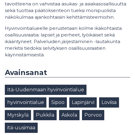
tavoitteena on vahvistaa asukas- ja asiakasosallisuutta
sekä tuottaa päätöksenteon tueksi monipuolista
näkökulmaa ajankohtaisiin kehittämisteemoihin.
Hyvinvointialueelle perustetaan kolme ikäkohtaista
osallisuusraatia: lapset ja perheet, työikäiset sekä
ikääntyneet. Palveluiden järjestäminen -lautakunta
merkitsi tiedoksi selvityksen osallisuusraatien
käynnistämisestä.
Avainsanat
Itä-Uudenmaan hyvinvointialue
hyvinvointialue
Sipoo
Lapinjärvi
Loviisa
Myrskylä
Pukkila
Askola
Porvoo
itä-uusimaa