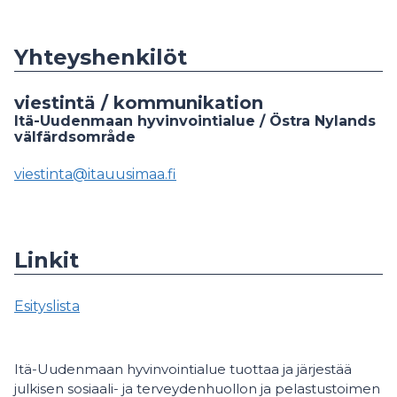
Yhteyshenkilöt
viestintä / kommunikation
Itä-Uudenmaan hyvinvointialue / Östra Nylands
välfärdsområde
viestinta@itauusimaa.fi
Linkit
Esityslista
Itä-Uudenmaan hyvinvointialue tuottaa ja järjestää
julkisen sosiaali- ja terveydenhuollon ja pelastustoimen