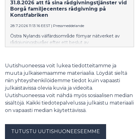
31.8.2026 att få sina rådgivningstjänster vid
Borgå familjecenters rådgivning på
Konstfabriken
28.7.2026 11:13:16 EEST
|
Pressmeddelande
Östra Nylands välfärdsområde förnyar nätverket av
rådgivningsbyråer efter ett beslut av
välfärdsområdesfullmäktige. Verksamheten vid
rådgivningen i Vårberga i Borgå upphör 25.8.2026. Från
och med 31.8 kommer invånarna i området att få hjälp
Uutishuoneessa voit lukea tiedotteitamme ja
vid Borgå familjecenters rådgivning på Konstfabriken.
muuta julkaisemaamme materiaalia. Löydät sieltä
niin yhteyshenkilöidemme tiedot kuin vapaasti
julkaistavissa olevia kuvia ja videoita.
Uutishuoneessa voit nähdä myös sosiaalisen median
sisältöjä. Kaikki tiedotepalvelussa julkaistu materiaali
on vapaasti median käytettävissä.
TUTUSTU UUTISHUONEESEEMME