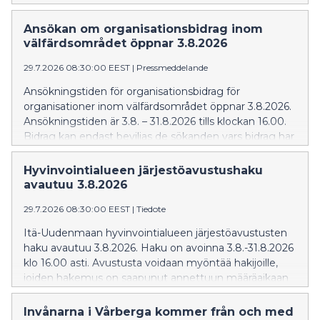
suojaa vesirokkoa vastaan.
Ansökan om organisationsbidrag inom
välfärdsområdet öppnar 3.8.2026
29.7.2026 08:30:00 EEST
|
Pressmeddelande
Ansökningstiden för organisationsbidrag för
organisationer inom välfärdsområdet öppnar 3.8.2026.
Ansökningstiden är 3.8. – 31.8.2026 tills klockan 16.00.
Bidrag kan endast beviljas de sökanden vars bidrag har
kommit in inom utsatt tid.
Hyvinvointialueen järjestöavustushaku
avautuu 3.8.2026
29.7.2026 08:30:00 EEST
|
Tiedote
Itä-Uudenmaan hyvinvointialueen järjestöavustusten
haku avautuu 3.8.2026. Haku on avoinna 3.8.-31.8.2026
klo 16.00 asti. Avustusta voidaan myöntää hakijoille,
joiden hakemus on saapunut annettuun määräaikaan
mennessä.
Invånarna i Vårberga kommer från och med