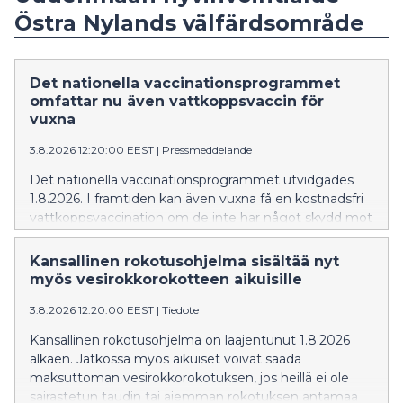
Östra Nylands välfärdsområde
Det nationella vaccinationsprogrammet
omfattar nu även vattkoppsvaccin för
vuxna
3.8.2026 12:20:00 EEST
|
Pressmeddelande
Det nationella vaccinationsprogrammet utvidgades
1.8.2026. I framtiden kan även vuxna få en kostnadsfri
vattkoppsvaccination om de inte har något skydd mot
vattkoppor genom tidigare sjukdom eller vaccination.
Kansallinen rokotusohjelma sisältää nyt
myös vesirokkorokotteen aikuisille
3.8.2026 12:20:00 EEST
|
Tiedote
Kansallinen rokotusohjelma on laajentunut 1.8.2026
alkaen. Jatkossa myös aikuiset voivat saada
maksuttoman vesirokkorokotuksen, jos heillä ei ole
sairastetun taudin tai aiemman rokotuksen antamaa