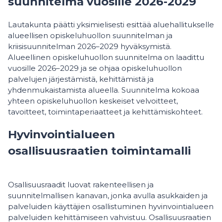
suunnitelma vuosille 2026-2029
Lautakunta päätti yksimielisesti esittää aluehallitukselle
alueellisen opiskeluhuollon suunnitelman ja
kriisisuunnitelman 2026–2029 hyväksymistä.
Alueellinen opiskeluhuollon suunnitelma on laadittu
vuosille 2026–2029 ja se ohjaa opiskeluhuollon
palvelujen järjestämistä, kehittämistä ja
yhdenmukaistamista alueella. Suunnitelma kokoaa
yhteen opiskeluhuollon keskeiset velvoitteet,
tavoitteet, toimintaperiaatteet ja kehittämiskohteet.
Hyvinvointialueen
osallisuusraatien toimintamalli
Osallisuusraadit luovat rakenteellisen ja
suunnitelmallisen kanavan, jonka avulla asukkaiden ja
palveluiden käyttäjien osallistuminen hyvinvointialueen
palveluiden kehittämiseen vahvistuu. Osallisuusraatien