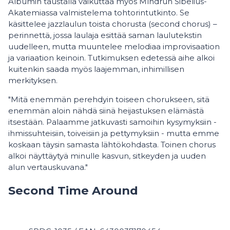
Albumin taustalla vaikuttaa myös Mîndrun Sibelius-
Akatemiassa valmistelema tohtorintutkinto. Se
käsittelee jazzlaulun toista chorusta (second chorus) –
perinnettä, jossa laulaja esittää saman laulutekstin
uudelleen, mutta muuntelee melodiaa improvisaation
ja variaation keinoin. Tutkimuksen edetessä aihe alkoi
kuitenkin saada myös laajemman, inhimillisen
merkityksen.
"Mitä enemmän perehdyin toiseen chorukseen, sitä
enemmän aloin nähdä siinä heijastuksen elämästä
itsestään. Palaamme jatkuvasti samoihin kysymyksiin -
ihmissuhteisiin, toiveisiin ja pettymyksiin - mutta emme
koskaan täysin samasta lähtökohdasta. Toinen chorus
alkoi näyttäytyä minulle kasvun, sitkeyden ja uuden
alun vertauskuvana."
Second Time Around