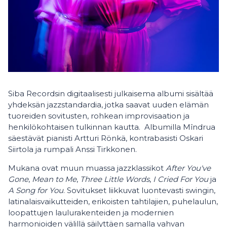
Siba Recordsin digitaalisesti julkaisema albumi sisältää
yhdeksän jazzstandardia, jotka saavat uuden elämän
tuoreiden sovitusten, rohkean improvisaation ja
henkilökohtaisen tulkinnan kautta. Albumilla Mîndrua
säestävät pianisti Artturi Rönkä, kontrabasisti Oskari
Siirtola ja rumpali Anssi Tirkkonen.
Mukana ovat muun muassa jazzklassikot
After You've
Gone
,
Mean to Me
,
Three Little Words
,
I Cried For You
ja
A Song for You
. Sovitukset liikkuvat luontevasti swingin,
latinalaisvaikutteiden, erikoisten tahtilajien, puhelaulun,
loopattujen laulurakenteiden ja modernien
harmonioiden välillä säilyttäen samalla vahvan