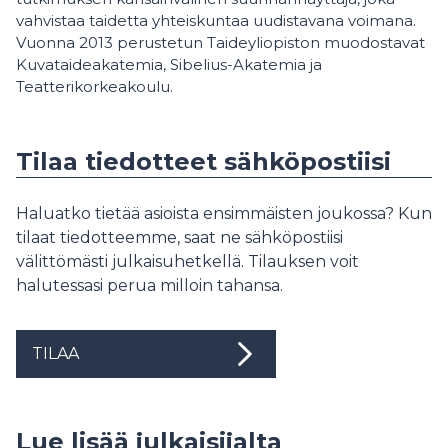
vahvistaa taidetta yhteiskuntaa uudistavana voimana.
Vuonna 2013 perustetun Taideyliopiston muodostavat
Kuvataideakatemia, Sibelius-Akatemia ja
Teatterikorkeakoulu.
Tilaa tiedotteet sähköpostiisi
Haluatko tietää asioista ensimmäisten joukossa? Kun
tilaat tiedotteemme, saat ne sähköpostiisi
välittömästi julkaisuhetkellä. Tilauksen voit
halutessasi perua milloin tahansa.
TILAA
Lue lisää julkaisijalta