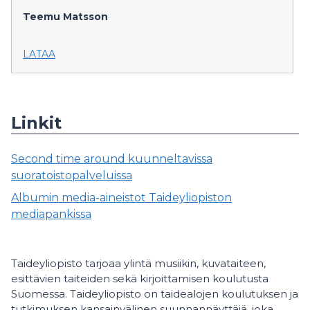
Teemu Matsson
LATAA
Linkit
Second time around kuunneltavissa
suoratoistopalveluissa
Albumin media-aineistot Taideyliopiston
mediapankissa
Taideyliopisto tarjoaa ylintä musiikin, kuvataiteen,
esittävien taiteiden sekä kirjoittamisen koulutusta
Suomessa. Taideyliopisto on taidealojen koulutuksen ja
tutkimuksen kansainvälinen suunnannäyttäjä, joka