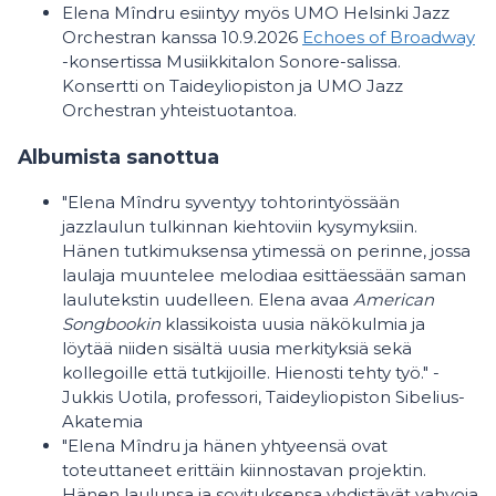
Elena Mîndru esiintyy myös UMO Helsinki Jazz
Orchestran kanssa 10.9.2026
Echoes of Broadway
-konsertissa Musiikkitalon Sonore-salissa.
Konsertti on Taideyliopiston ja UMO Jazz
Orchestran yhteistuotantoa.
Albumista sanottua
"Elena Mîndru syventyy tohtorintyössään
jazzlaulun tulkinnan kiehtoviin kysymyksiin.
Hänen tutkimuksensa ytimessä on perinne, jossa
laulaja muuntelee melodiaa esittäessään saman
laulutekstin uudelleen. Elena avaa
American
Songbookin
klassikoista uusia näkökulmia ja
löytää niiden sisältä uusia merkityksiä sekä
kollegoille että tutkijoille. Hienosti tehty työ." -
Jukkis Uotila, professori, Taideyliopiston Sibelius-
Akatemia
"Elena Mîndru ja hänen yhtyeensä ovat
toteuttaneet erittäin kiinnostavan projektin.
Hänen laulunsa ja sovituksensa yhdistävät vahvoja