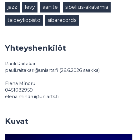
jazz
levy
äänite
sibelius-akatemia
taideyliopisto
sibarecords
Yhteyshenkilöt
Pauli Raitakari
pauli.raitakari@uniarts.fi (26.6.2026 saakka)
Elena Mîndru
0451082959
elena.mindru@uniarts.fi
Kuvat