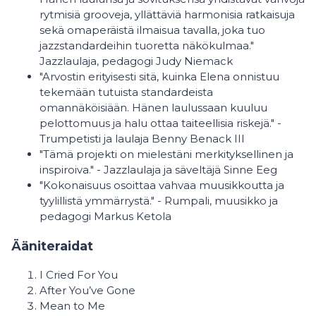
rytmisiä grooveja, yllättäviä harmonisia ratkaisuja
sekä omaperäistä ilmaisua tavalla, joka tuo
jazzstandardeihin tuoretta näkökulmaa."
Jazzlaulaja, pedagogi Judy Niemack
"Arvostin erityisesti sitä, kuinka Elena onnistuu
tekemään tutuista standardeista
omannäköisiään. Hänen laulussaan kuuluu
pelottomuus ja halu ottaa taiteellisia riskejä." -
Trumpetisti ja laulaja Benny Benack III
"Tämä projekti on mielestäni merkityksellinen ja
inspiroiva." - Jazzlaulaja ja säveltäjä Sinne Eeg
"Kokonaisuus osoittaa vahvaa muusikkoutta ja
tyylillistä ymmärrystä." - Rumpali, muusikko ja
pedagogi Markus Ketola
Ääniteraidat
I Cried For You
After You’ve Gone
Mean to Me