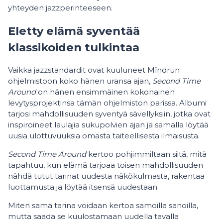
yhteyden jazzperinteeseen.
Eletty elämä syventää
klassikoiden tulkintaa
Vaikka jazzstandardit ovat kuuluneet Mîndrun
ohjelmistoon koko hänen uransa ajan,
Second Time
Around
on hänen ensimmäinen kokonainen
levytysprojektinsa tämän ohjelmiston parissa. Albumi
tarjosi mahdollisuuden syventyä sävellyksiin, jotka ovat
inspiroineet laulajia sukupolvien ajan ja samalla löytää
uusia ulottuvuuksia omasta taiteellisesta ilmaisusta.
Second Time Around
kertoo pohjimmiltaan siitä, mitä
tapahtuu, kun elämä tarjoaa toisen mahdollisuuden
nähdä tutut tarinat uudesta näkökulmasta, rakentaa
luottamusta ja löytää itsensä uudestaan.
Miten sama tarina voidaan kertoa samoilla sanoilla,
mutta saada se kuulostamaan uudella tavalla