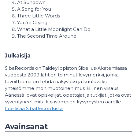
At Sundown
A Song for You
Three Little Words
You’re Crying
What a Little Moonlight Can Do
The Second Time Around
Julkaisija
SibaRecords on Taideyliopiston Sibelius-Akatemiassa
vuodesta 2009 lähtien toiminut levymerkki, jonka
tavoitteena on tehdä näkyväksi ja kuuluvaksi
yhteisömme monimuotoinen musiikillinen viisaus.
Äänessä ovat opiskelijat, opettajat ja tutkijat, jotka ovat
syventyneet mitä kirjavampien kysymysten äärelle.
Lue lisää SibaRecordsista
Avainsanat