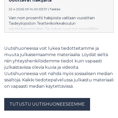
odottavat hakijalta
22.4.2026 09:14:00 EEST
|
Tiedote
Vain noin prosentti hakijoista valitaan vuosittain
Taideyliopiston Teatterikorkeakoulun
näyttelijäopintoihin. Se tekee juuri nyt meneillään
olevasta hakuprosessista poikkeuksellisen paineisen
sekä hakijoille että valitsijoille. Prosessin kehittämiseksi
käynnistettiin tutkimus, jossa seurattiin valintaraatien
Uutishuoneessa voit lukea tiedotteitamme ja
työskentelyä ja haastateltiin niiden jäseniä. Tutkimus
muuta julkaisemaamme materiaalia. Löydät sieltä
piirtää kuvaa siitä, millaista on 2020-luvun ihanteellinen
niin yhteyshenkilöidemme tiedot kuin vapaasti
näyttelijyys.
julkaistavissa olevia kuvia ja videoita.
Uutishuoneessa voit nähdä myös sosiaalisen median
sisältöjä. Kaikki tiedotepalvelussa julkaistu materiaali
on vapaasti median käytettävissä.
TUTUSTU UUTISHUONEESEEMME