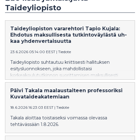
Taideyliopisto
Tai­dey­li­opis­ton vararehtori Tapio Kujala:
Eh­do­tus mak­sul­li­ses­ta tut­kin­to­väy­läs­tä uh­
kaa yh­den­ver­tai­suut­ta
23.6.2026 05:14:00 EEST
|
Tiedote
Taideyliopisto suhtautuu kriittisesti hallituksen
esitysluonnokseen, joka mahdollistaisi
korkeakoulututkinnon suorittamisen maksullisesti
avoimen korkeakouluopetuksen kautta. Yliopiston
mukaan ehdotus voi heikentää koulutuksen
Päivi Takala maalaustaiteen professoriksi
yhdenvertaisuutta, läpinäkyvyyttä ja laatua.
Kuvataideakatemiaan
18.6.2026 16:23:03 EEST
|
Tiedote
Takala aloittaa toistaiseksi voimassa olevassa
tehtävässään 1.8.2026.