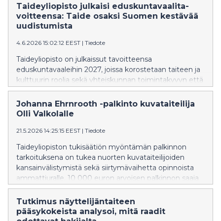
Tai­dey­li­opis­to jul­kai­si edus­kun­ta­vaa­li­ta­
voit­teen­sa: Tai­de osak­si Suo­men kes­tä­vää
uu­dis­tu­mis­ta
4.6.2026 15:02:12 EEST
|
Tiedote
Taideyliopisto on julkaissut tavoitteensa
eduskuntavaaleihin 2027, joissa korostetaan taiteen ja
kulttuurin roolia sekä yhteiskunnan toimintakyvyn että
talouden uudistumisen perustana.
Johanna Ehrnrooth -palkinto kuvataiteilija
Olli Valkolalle
21.5.2026 14:25:15 EEST
|
Tiedote
Taideyliopiston tukisäätiön myöntämän palkinnon
tarkoituksena on tukea nuorten kuvataiteilijoiden
kansainvälistymistä sekä siirtymävaihetta opinnoista
ammattiuralle. 10 000 euron arvoisen palkinnon saaja
valitaan vuosittain Kuvan Kevät -maisterinäyttelyn
taiteilijoiden joukosta.
Tutkimus näyttelijäntaiteen
pääsykokeista analysoi, mitä raadit