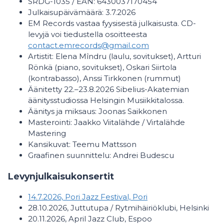
SRDG-1035 / EAN: 6430037170454
Julkaisupäivämäärä: 3.7.2026
EM Records vastaa fyysisestä julkaisusta. CD-
levyjä voi tiedustella osoitteesta
contact.emrecords@gmail.com
Artistit: Elena Mîndru (laulu, sovitukset), Artturi
Rönkä (piano, sovitukset), Oskari Siirtola
(kontrabasso), Anssi Tirkkonen (rummut)
Äänitetty 22.–23.8.2026 Sibelius-Akatemian
äänitysstudiossa Helsingin Musiikkitalossa.
Äänitys ja miksaus: Joonas Saikkonen
Masterointi: Jaakko Viitalähde / Virtalähde
Mastering
Kansikuvat: Teemu Mattsson
Graafinen suunnittelu: Andrei Budescu
Levynjulkaisukonsertit
14.7.2026, Pori Jazz Festival, Pori
28.10.2026, Juttutupa / Rytmihäiriöklubi, Helsinki
20.11.2026, April Jazz Club, Espoo