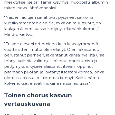
merkitykselliseltä? Tämä kysymys muodostui albumin
taiteelliseksi lähtökohdaksi.
"Näiden laulujen sanat ovat pysyneet samoina
vuosikymmenten ajan. Se, mikä on muuttunut, on
laulajan äänen taakse kertynyt elämänkokemus,"
Mîndru kertoo.
"En koe olevani eri ihminen kuin kaksikymmentä
vuotta sitten, mutta olen elänyt. Olen rakastanut,
perustanut perheen, rakentanut kansainvälistä uraa,
tehnyt vaikeita valintoja, kokenut onnistumisia ja
pettymyksiä, kyseenalaistanut itseäni, oppinut
pitämään puoliani ja löytänyt itsestäni voimaa, jonka
olemassaolosta en aiemmin tiennyt. Kaikki nämä
kokemukset elävät mukana näissä lauluissa."
Toinen chorus kasvun
vertauskuvana