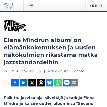
KIRJAUDU
Elena Mîndrun albumi on
elämänkokemuksen ja uusien
näkökulmien rikastama matka
jazzstandardeihin
22.6.2026 13:52:00 EEST
|
Taideyliopisto
|
Tiedote
Jaa
Palkittu jazzlaulaja, säveltäjä ja tutkija Elena
Mîndru julkaisee uuden albuminsa "Second