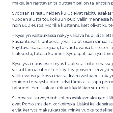
maksujen rasittavan talouttaan paljon tai erittäin 
Syöpään sairastuneiden kulut eivät rajoitu asiakas
vuoden alusta toukokuun puoliväliin mennessä hoi
noin 800 euroa. Monilla kustannukset olivat kui
– Kyselyn vastauksissa näkyy vakava huoli siitä, e
kasaantuvat tilanteessa, jossa tulot usein samaan
käyttävänsä säästöjään, turvautuvansa läheisten ap
lääkkeistä, toteaa Suomen Syöpäpotilaat ry:n toi
Kyselyssä nousi esiin myös huoli siitä, miten maks
vaikuttamaan ihmisten käyttäytymiseen terveydenh
valitsevansa jatkossa maksullisten vastaanottokäyn
muiden terveyshuolien selvittämistä tai jopa peru
taloudellinen taakka uhkaa käydä liian suureksi.
Suomessa terveydenhuollon asiakasmaksujen, lä
ovat Pohjoismaiden korkeimpia. Lisäksi kaikki sai
eivät kerrytä maksukattoja, minkä vuoksi todellis