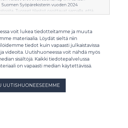
sta Suomen Syöpärekisterin vuoden 2024
stoista. Tuoreet tilastot osoittavat samalla, että
ulontaikäisten suolistosyövistä löytyy seulonnassa ja
yöpää todettiin alle seulontaikäisillä vuosina 2023–
ssa voit lukea tiedotteitamme ja muuta
me materiaalia. Löydät sieltä niin
löidemme tiedot kuin vapaasti julkaistavissa
 ja videoita. Uutishuoneessa voit nähdä myös
median sisältöjä. Kaikki tiedotepalvelussa
teriaali on vapaasti median käytettävissä.
U UUTISHUONEESEEMME