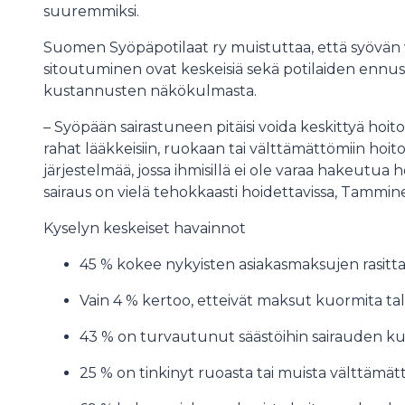
suuremmiksi.
Suomen Syöpäpotilaat ry muistuttaa, että syövän 
sitoutuminen ovat keskeisiä sekä potilaiden enn
kustannusten näkökulmasta.
– Syöpään sairastuneen pitäisi voida keskittyä hoitoo
rahat lääkkeisiin, ruokaan tai välttämättömiin ho
järjestelmää, jossa ihmisillä ei ole varaa hakeutua ho
sairaus on vielä tehokkaasti hoidettavissa, Tammin
Kyselyn keskeiset havainnot
45 % kokee nykyisten asiakasmaksujen rasittav
Vain 4 % kertoo, etteivät maksut kuormita ta
43 % on turvautunut säästöihin sairauden k
25 % on tinkinyt ruoasta tai muista välttämä