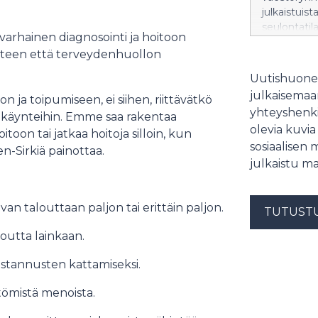
julkaistui
seulontatila
varhainen diagnosointi ja hoitoon
valtaosa se
usteen että terveydenhuollon
1200 rintas
2024.
Uutishuonee
julkaisemaam
n ja toipumiseen, ei siihen, riittävätkö
yhteyshenki
itokäynteihin. Emme saa rakentaa
olevia kuvia
itoon tai jatkaa hoitoja silloin, kun
sosiaalisen 
en-Sirkiä painottaa.
julkaistu ma
an talouttaan paljon tai erittäin paljon.
TUTUST
loutta lainkaan.
ustannusten kattamiseksi.
ttömistä menoista.