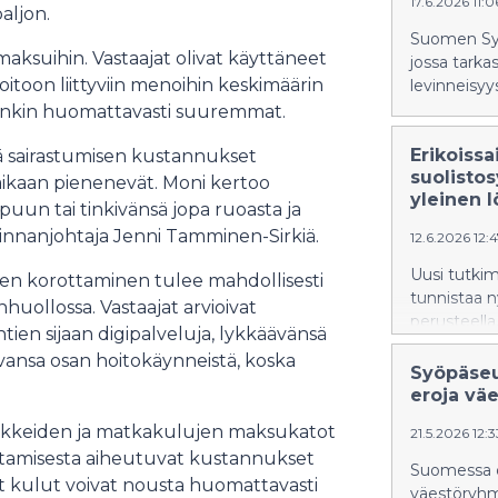
17.6.2026 11:
paljon.
Suomen Syöp
maksuihin. Vastaajat olivat käyttäneet
jossa tarka
toon liittyviin menoihin keskimäärin
levinneisyy
tenkin huomattavasti suuremmat.
Erikoissa
ttä sairastumisen kustannukset
suolisto
 aikaan pienenevät. Moni kertoo
yleinen 
uun tai tinkivänsä jopa ruoasta ja
minnanjohtaja Jenni Tamminen-Sirkiä.
12.6.2026 12:
Uusi tutkimu
ujen korottaminen tulee mahdollisesti
tunnistaa n
uollossa. Vastaajat arvioivat
perusteella
tien sijaan digipalveluja, lykkäävänsä
vansa osan hoitokäynneistä, koska
Syöpäseu
eroja väe
äkkeiden ja matkakulujen maksukatot
21.5.2026 12:
rastamisesta aiheutuvat kustannukset
Suomessa os
et kulut voivat nousta huomattavasti
väestöryhmi