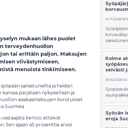
Syöpäjär
korvausm
10.7.2026 13:
Syöpäjärjes
korvauskäy
yselyn mukaan lähes puolet
sairastunei
in terveydenhuollon
on tai erittäin paljon. Maksujen
Kolme al
misen viivästymiseen,
syöpäseu
mistä menoista tinkimiseen.
selvästi 
30.6.2026 14
yöpään sairastuneilta ja heidän
Syöpäseulo
 kanssa pärjätään nykyisellään ja
asuinpaikka
enhuollon asiakasmaksujen korotukset
ilta Suomea.
Syövän le
vastaajista kertoo, etteivät
eroja Su
 Sen sijaan 45 prosenttia arvioi