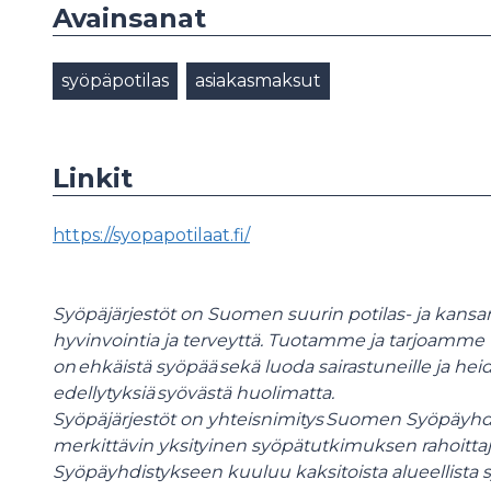
Avainsanat
syöpäpotilas
asiakasmaksut
Linkit
https://syopapotilaat.fi/
Syöpäjärjestöt on Suomen suurin potilas- ja kansan
hyvinvointia ja terveyttä. Tuotamme ja tarjoamme ti
on ehkäistä syöpää sekä luoda sairastuneille ja he
edellytyksiä syövästä huolimatta.
Syöpäjärjestöt on yhteisnimitys Suomen Syöpäyhdis
merkittävin yksityinen syöpätutkimuksen rahoit
Syöpäyhdistykseen kuuluu kaksitoista alueellista sy