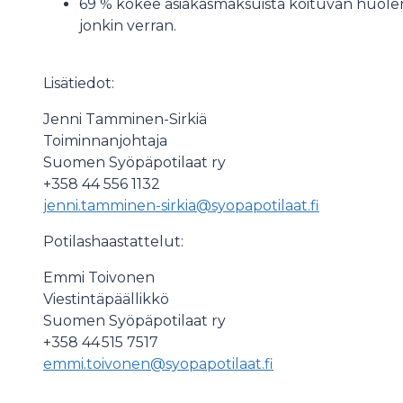
69 % kokee asiakasmaksuista koituvan huole
jonkin verran.
Lisätiedot:
Jenni Tamminen-Sirkiä
Toiminnanjohtaja
Suomen Syöpäpotilaat ry
+358 44 556 1132
jenni.tamminen-sirkia@syopapotilaat.fi
Potilashaastattelut:
Emmi Toivonen
Viestintäpäällikkö
Suomen Syöpäpotilaat ry
+358 44 515 7517
emmi.toivonen@syopapotilaat.fi