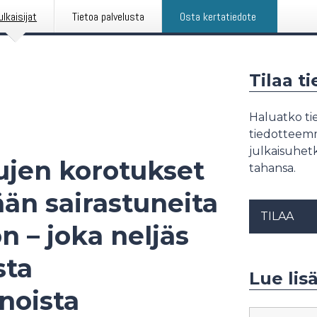
ulkaisijat
Tietoa palvelusta
Osta kertatiedote
Tilaa t
Haluatko tie
tiedotteemme
julkaisuhetk
ujen korotukset
tahansa.
än sairastuneita
TILAA
 – joka neljäs
sta
Lue lis
noista