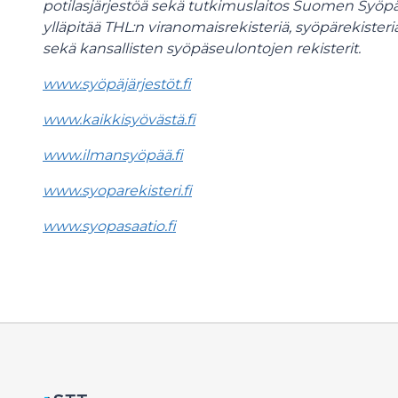
potilasjärjestöä sekä tutkimuslaitos Suomen Syöp
ylläpitää THL:n viranomaisrekisteriä, syöpärekisteriä
sekä kansallisten syöpäseulontojen rekisterit.
www.syöpäjärjestöt.fi
www.kaikkisyövästä.fi
www.ilmansyöpää.fi
www.syoparekisteri.fi
www.syopasaatio.fi