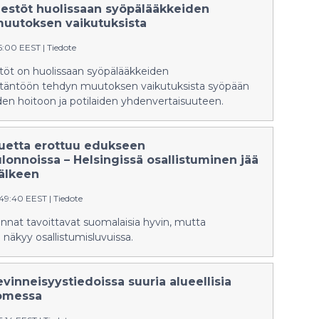
jestöt huolissaan syöpälääkkeiden
uutoksen vaikutuksista
15:00 EEST
|
Tiedote
töt on huolissaan syöpälääkkeiden
täntöön tehdyn muutoksen vaikutuksista syöpään
den hoitoon ja potilaiden yhdenvertaisuuteen.
uetta erottuu edukseen
lonnoissa – Helsingissä osallistuminen jää
jälkeen
:49:40 EEST
|
Tiedote
nnat tavoittavat suomalaisia hyvin, mutta
 näkyy osallistumisluvuissa.
vinneisyystiedoissa suuria alueellisia
omessa