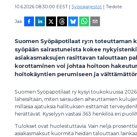
10.6.2026 08:30:00 EEST
|
Syöpäjärjestöt
|
Tiedote
Jaa
Suomen Syöpäpotilaat ry:n toteuttaman k
syöpään sairastuneista kokee nykyistenk
asiakasmaksujen rasittavan talouttaan palj
korottaminen voi johtaa hoitoon hakeutu
hoitokäyntien perumiseen ja välttämättö
Suomen Syöpäpotilaat ry kysyi toukokuussa 2026 s
läheisiltään, miten sairauden aiheuttamien kulujen
millaisia ajatuksia hallituksen esittämät terveyd
herättävät. Kyselyyn vastasi 363 henkilöä eri puol
Tulokset ovat huolestuttavia. Vain neljä prosenttia 
asiakasmaksut kuormita heidän talouttaan lainkaan.