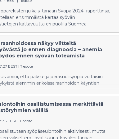
06:14 EEST
|
Tiedote
ärekisteri julkaisi tänään Syöpä 2024 -raporttinsa,
stellaan ensimmäistä kertaa syövän
stietojen kattavuutta eri puolilla Suomea.
iraanhoidossa näkyy viitteitä
syövästä jo ennen diagnoosia – anemia
löydös ennen syövän toteamista
47:27 EEST
|
Tiedote
s arvioi, että paksu- ja peräsuolisyöpiä voitaisiin
ykyistä aiemmin erikoissairaanhoidon käyntien
.
lontoihin osallistumisessa merkittäviä
störyhmien välillä
33:35 EEST
|
Tiedote
allistutaan syöpäseulontoihin aktiivisesti, mutta
en väliset erot ovat suuria, käy ilmi tänään