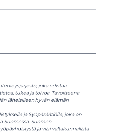
terveysjärjestö, joka edistää
etoa, tukea ja toivoa. Tavoitteena
idän läheisilleen hyvän elämän
tykselle ja Syöpäsäätiölle, joka on
taja Suomessa. Suomen
öpäyhdistystä ja viisi valtakunnallista