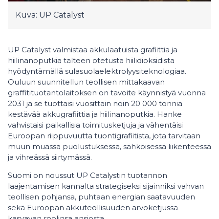
Kuva: UP Catalyst
UP Catalyst valmistaa akkulaatuista grafiittia ja
hiilinanoputkia talteen otetusta hiilidioksidista
hyödyntämällä sulasuolaelektrolyysiteknologiaa.
Ouluun suunnitellun teollisen mittakaavan
graffitituotantolaitoksen on tavoite käynnistyä vuonna
2031 ja se tuottaisi vuosittain noin 20 000 tonnia
kestävää akkugrafiittia ja hiilinanoputkia. Hanke
vahvistaisi paikallisia toimitusketjuja ja vähentäisi
Euroopan riippuvuutta tuontigrafiitista, jota tarvitaan
muun muassa puolustuksessa, sähköisessä liikenteessä
ja vihreässä siirtymässä.
Suomi on noussut UP Catalystin tuotannon
laajentamisen kannalta strategiseksi sijainniksi vahvan
teollisen pohjansa, puhtaan energian saatavuuden
sekä Euroopan akkuteollisuuden arvoketjussa
kasvavan roolinsa ansiosta.