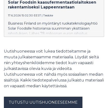
sensoriratkaisujen kehittämisessä.
Solar Foodsin kaasufermentaatiolaitoksen
rakentamiseksi Lappeenrantaan
17.6.2026 15:02:30 EEST
|
Tiedote
Business Finland on myöntänyt ruokateknologiayhtiö
Solar Foodsille historiansa suurimman yksittäisen
rahoituksen. Lähes 78 miljoonan euron rahoitus
mahdollistaa yritykselle ensimmäisen teollisen
mittakaavan kaasufermentoinnin tuotantolaitoksen
rakentamisen Lappeenrantaan ja tuotannon
Uutishuoneessa voit lukea tiedotteitamme ja
skaalaamisen. Hanke edistää merkittävän
muuta julkaisemaamme materiaalia. Löydät sieltä
kansainvälisen liiketoiminnan syntymistä Suomeen ja
niin yhteyshenkilöidemme tiedot kuin vapaasti
luo onnistuessaan alueelle jopa satoja uusia
julkaistavissa olevia kuvia ja videoita.
työpaikkoja.
Uutishuoneessa voit nähdä myös sosiaalisen median
sisältöjä. Kaikki tiedotepalvelussa julkaistu materiaali
on vapaasti median käytettävissä.
TUTUSTU UUTISHUONEESEEMME