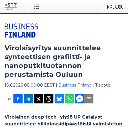
KIRJAUDU
Virolaisyritys suunnittelee
synteettisen grafiitti- ja
nanoputkituotannon
perustamista Ouluun
10.6.2026 08:00:00 EEST
|
Business Finland
|
Tiedote
Jaa
Virolainen deep tech -yhtiö UP Catalyst
suunnittelee hiilidioksidipäästöistä valmistetun