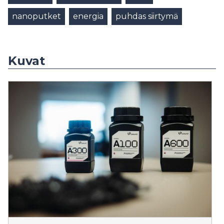
nanoputket
energia
puhdas siirtymä
Kuvat