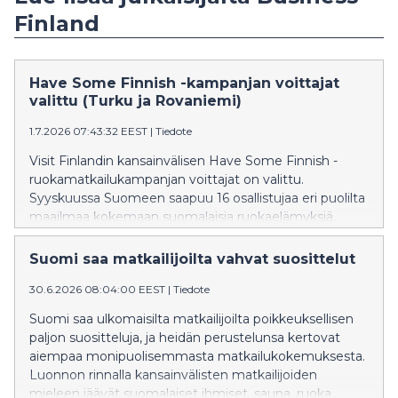
Finland
Have Some Finnish -kampanjan voittajat
valittu (Turku ja Rovaniemi)
1.7.2026 07:43:32 EEST
|
Tiedote
Visit Finlandin kansainvälisen Have Some Finnish -
ruokamatkailukampanjan voittajat on valittu.
Syyskuussa Suomeen saapuu 16 osallistujaa eri puolilta
maailmaa kokemaan suomalaisia ruokaelämyksiä,
paikallista elämäntapaa ja ainutlaatuiset illalliset
Turussa ja Rovaniemellä.
Suomi saa matkailijoilta vahvat suosittelut
30.6.2026 08:04:00 EEST
|
Tiedote
Suomi saa ulkomaisilta matkailijoilta poikkeuksellisen
paljon suositteluja, ja heidän perustelunsa kertovat
aiempaa monipuolisemmasta matkailukokemuksesta.
Luonnon rinnalla kansainvälisten matkailijoiden
mieleen jäävät suomalaiset ihmiset, sauna, ruoka,