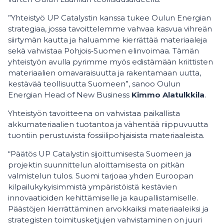
”Yhteistyö UP Catalystin kanssa tukee Oulun Energian
strategiaa, jossa tavoittelemme vahvaa kasvua vihreän
siirtymän kautta ja haluamme kierrättää materiaaleja
sekä vahvistaa Pohjois‑Suomen elinvoimaa. Tämän
yhteistyön avulla pyrimme myös edistämään kriittisten
materiaalien omavaraisuutta ja rakentamaan uutta,
kestävää teollisuutta Suomeen”, sanoo Oulun
Energian Head of New Business
Kimmo Alatulkkila
.
Yhteistyön tavoitteena on vahvistaa paikallista
akkumateriaalien tuotantoa ja vähentää riippuvuutta
tuontiin perustuvista fossiilipohjaisista materiaaleista.
“Päätös UP Catalystin sijoittumisesta Suomeen ja
projektin suunnittelun aloittamisesta on pitkän
valmistelun tulos. Suomi tarjoaa yhden Euroopan
kilpailukykyisimmistä ympäristöistä kestävien
innovaatioiden kehittämiselle ja kaupallistamiselle.
Päästöjen kierrättäminen arvokkaiksi materiaaleiksi ja
strategisten toimitusketjujen vahvistaminen on juuri