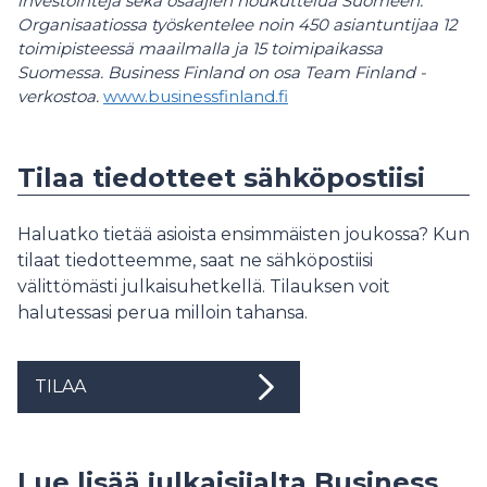
investointeja sekä osaajien houkuttelua Suomeen.
Organisaatiossa työskentelee noin 450 asiantuntijaa 12
toimipisteessä maailmalla ja 15 toimipaikassa
Suomessa. Business Finland on osa Team Finland -
verkostoa.
www.businessfinland.fi
Tilaa tiedotteet sähköpostiisi
Haluatko tietää asioista ensimmäisten joukossa? Kun
tilaat tiedotteemme, saat ne sähköpostiisi
välittömästi julkaisuhetkellä. Tilauksen voit
halutessasi perua milloin tahansa.
TILAA
Lue lisää julkaisijalta Business