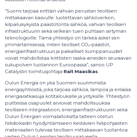
”Suomi tarjoaa erittäin vahvan perustan teollisen
mittakaavan kasvulle: luotettavan sähköverkon,
kilpailukykyistä päästötöntä sähköä, vahvan teollisen
infrastruktuurin sekä selkeän tuen puhtaan siirtymän
teknologioille. Tämä yhteistyö on tärkeä askel sen
ymmärtämisessä, miten teolliset CO₂‑päästöt,
energiainfrastruktuuri ja paikalliset kumppanuudet
voivat mahdollistaa kriittisten raaka‑aineiden seuraavan
sukupolven tuotannon Euroopassa”, sanoo UP
Catalystin toimitusjohtaja
Rait Maasikas
.
Oulun Energia on yksi Suomen suurimmista
energiayhtiöistä, joka tarjoaa sähköä, lämpöä ja erilaisia
energiaratkaisuja kotitalouksille ja yrityksille. Yhteistyön
puitteissa osapuolet arvioivat mahdollisuuksia
teolliseen integraatioon, energiainfrastruktuuriin sekä
Oulun Energian voimalaitoksilta talteen otetun
hiilidioksidin hyödyntämiseen kestävien hiilipohjaisten
materiaalien tulevaa teollisen mittakaavan tuotantoa
varten Oulun Laanilan teollisuusalueella.