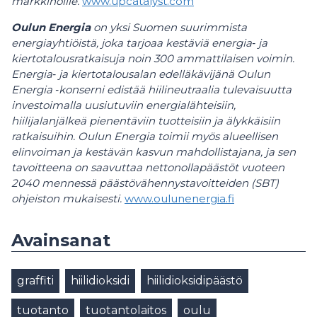
markkinoille.
www.upcatalyst.com
Oulun Energia
on yksi Suomen suurimmista
energiayhtiöistä, joka tarjoaa kestäviä energia‑ ja
kiertotalousratkaisuja noin 300 ammattilaisen voimin.
Energia‑ ja kiertotalousalan edelläkävijänä Oulun
Energia ‑konserni edistää hiilineutraalia tulevaisuutta
investoimalla uusiutuviin energialähteisiin,
hiilijalanjälkeä pienentäviin tuotteisiin ja älykkäisiin
ratkaisuihin. Oulun Energia toimii myös alueellisen
elinvoiman ja kestävän kasvun mahdollistajana, ja sen
tavoitteena on saavuttaa nettonollapäästöt vuoteen
2040 mennessä päästövähennystavoitteiden (SBT)
ohjeiston mukaisesti.
www.oulunenergia.fi
Avainsanat
graffiti
hiilidioksidi
hiilidioksidipäästö
tuotanto
tuotantolaitos
oulu