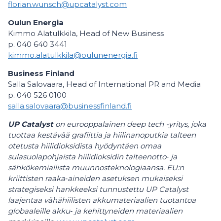
florian.wunsch@upcatalyst.com
Oulun Energia
Kimmo Alatulkkila, Head of New Business
p. 040 640 3441
kimmo.alatulkkila@oulunenergia.fi
Business Finland
Salla Salovaara, Head of International PR and Media
p. 040 526 0100
salla.salovaara@businessfinland.fi
UP Catalyst
on eurooppalainen deep tech -yritys, joka
tuottaa kestävää grafiittia ja hiilinanoputkia talteen
otetusta hiilidioksidista hyödyntäen omaa
sulasuolapohjaista hiilidioksidin talteenotto‑ ja
sähkökemiallista muunnosteknologiaansa. EU:n
kriittisten raaka‑aineiden asetuksen mukaiseksi
strategiseksi hankkeeksi tunnustettu UP Catalyst
laajentaa vähähiilisten akkumateriaalien tuotantoa
globaaleille akku‑ ja kehittyneiden materiaalien