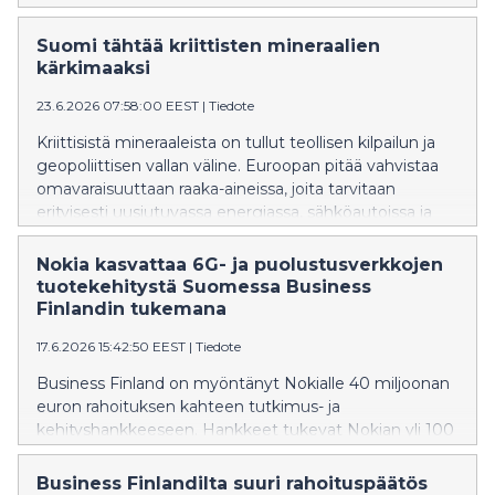
turvallisuus ja toimiva arki.
Suomi tähtää kriittisten mineraalien
kärkimaaksi
23.6.2026 07:58:00 EEST
|
Tiedote
Kriittisistä mineraaleista on tullut teollisen kilpailun ja
geopoliittisen vallan väline. Euroopan pitää vahvistaa
omavaraisuuttaan raaka-aineissa, joita tarvitaan
erityisesti uusiutuvassa energiassa, sähköautoissa ja
puolijohdeteollisuudessa. Suomella on kaikki
edellytykset kääntää suunta raaka-aineiden viejästä
Nokia kasvattaa 6G- ja puolustusverkkojen
kriittisten materiaalien jatkojalostajaksi, sanoo Business
tuotekehitystä Suomessa Business
Finlandin johtava asiantuntija Satu Penttinen.
Finlandin tukemana
17.6.2026 15:42:50 EEST
|
Tiedote
Business Finland on myöntänyt Nokialle 40 miljoonan
euron rahoituksen kahteen tutkimus- ja
kehityshankkeeseen. Hankkeet tukevat Nokian yli 100
miljoonan euron investointeja Suomeen 6G-
teknologian ja puolustussektorin verkko- ja
Business Finlandilta suuri rahoituspäätös