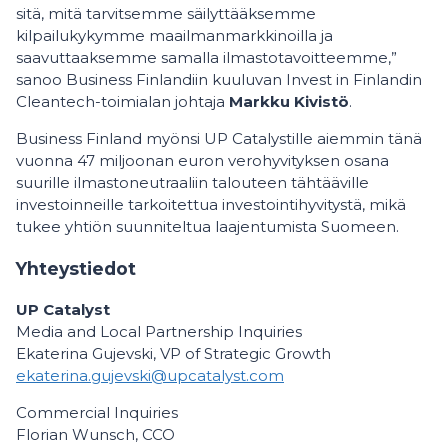
sitä, mitä tarvitsemme säilyttääksemme
kilpailukykymme maailmanmarkkinoilla ja
saavuttaaksemme samalla ilmastotavoitteemme,”
sanoo Business Finlandiin kuuluvan Invest in Finlandin
Cleantech-toimialan johtaja
Markku Kivistö
.
Business Finland myönsi UP Catalystille aiemmin tänä
vuonna 47 miljoonan euron verohyvityksen osana
suurille ilmastoneutraaliin talouteen tähtääville
investoinneille tarkoitettua investointihyvitystä, mikä
tukee yhtiön suunniteltua laajentumista Suomeen.
Yhteystiedot
UP Catalyst
Media and Local Partnership Inquiries
Ekaterina Gujevski, VP of Strategic Growth
ekaterina.gujevski@upcatalyst.com
Commercial Inquiries
Florian Wunsch, CCO