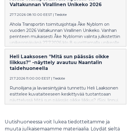
Valtakunnan Virallinen Unikeko 2026
27.7.2026 08:10:00 EEST
|
Tiedote
Ahola Transportin toimitusjohtaja Åke Nyblom on
vuoden 2026 Valtakunnan Virallinen Unikeko. Vanhan
perinteen mukaisesti Åke Nyblomin valinta julkistettiin
unikeonpäivänä 27.7.2026 klo 8 suorittamalla unikeolle
merikaste, eli molskauttamalla hänet mereen,
Naantalin Vanhankaupungin vierassatamassa.
Heli Laaksosen ”Mitä sun päässäs oikke
liikkus?” -näyttely avautuu Naantalin
taidehuoneella
21.7.2026 11:00:00 EEST
|
Tiedote
Runoilijana ja lavaesiintyjänä tunnettu Heli Laaksonen
esittelee kuvataiteeseen keskittyvää tuotantoaan
näyttelyssä Mitä sun päässäs oikke liikkus? (Sioi, linnui,
pilvi ja sammalei!), joka heijastelee luonnonläheisyyttä,
mielikuvituksen hahtuvia ja vapauttavaa älyvapautta.
Näyttely on nähtävissä Naantalin taidehuoneella 21.7.–
Uutishuoneessa voit lukea tiedotteitamme ja
9.8.2026.
muuta julkaisemaamme materiaalia. Löydät sieltä