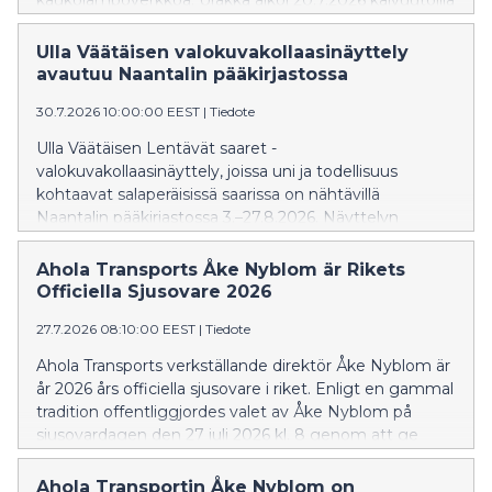
kaukolämpöverkkoa. Urakka alkoi 20.7.2026 kaivuutöillä
Venevalkamantien kohdalta. Urakoitsijana toimii
Rajukivi Oy, ja urakan on määrä valmistua marraskuun
Ulla Väätäisen valokuvakollaasinäyttely
puolivälissä.
avautuu Naantalin pääkirjastossa
30.7.2026 10:00:00 EEST
|
Tiedote
Ulla Väätäisen Lentävät saaret -
valokuvakollaasinäyttely, joissa uni ja todellisuus
kohtaavat salaperäisissä saarissa on nähtävillä
Naantalin pääkirjastossa 3.–27.8.2026. Näyttelyn
teoksissa saaret saavat vapauden nousta maiseman
yläpuolelle ja matkata lähes autioissa maisemissa vailla
Ahola Transports Åke Nyblom är Rikets
ihmisiä eri vuoden ja vuorokauden aikoina.
Officiella Sjusovare 2026
27.7.2026 08:10:00 EEST
|
Tiedote
Ahola Transports verkställande direktör Åke Nyblom är
år 2026 års officiella sjusovare i riket. Enligt en gammal
tradition offentliggjordes valet av Åke Nyblom på
sjusovardagen den 27 juli 2026 kl. 8 genom att ge
sjusovaren ett ”havsdop”, det vill säga kasta honom i
havet, i gästhamnen i Gamla stan i Nådendal.
Ahola Transportin Åke Nyblom on