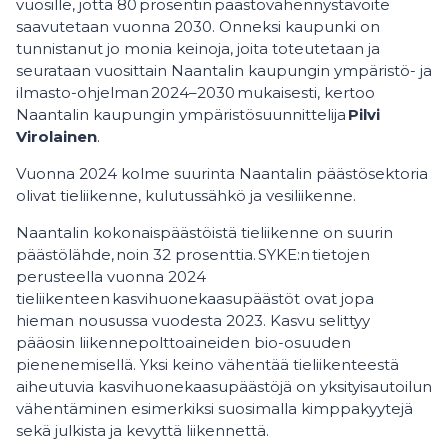
vuosille, jotta 80 prosentin päästövähennystavoite
saavutetaan vuonna 2030. Onneksi kaupunki on
tunnistanut jo monia keinoja, joita toteutetaan ja
seurataan vuosittain Naantalin kaupungin ympäristö- ja
ilmasto-ohjelman 2024–2030 mukaisesti, kertoo
Naantalin kaupungin ympäristösuunnittelija
Pilvi
Virolainen
.
Vuonna 2024 kolme suurinta Naantalin päästösektoria
olivat tieliikenne, kulutussähkö ja vesiliikenne.
Naantalin kokonaispäästöistä tieliikenne on suurin
päästölähde, noin 32 prosenttia. SYKE:n tietojen
perusteella vuonna 2024
tieliikenteen kasvihuonekaasupäästöt ovat jopa
hieman nousussa vuodesta 2023. Kasvu selittyy
pääosin liikennepolttoaineiden bio-osuuden
pienenemisellä. Yksi keino vähentää tieliikenteestä
aiheutuvia kasvihuonekaasupäästöjä on yksityisautoilun
vähentäminen esimerkiksi suosimalla kimppakyytejä
sekä julkista ja kevyttä liikennettä.