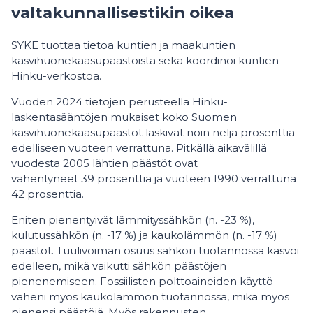
valtakunnallisestikin oikea
SYKE tuottaa tietoa kuntien ja maakuntien
kasvihuonekaasupäästöistä sekä koordinoi kuntien
Hinku-verkostoa.
Vuoden 2024 tietojen perusteella Hinku-
laskentasääntöjen mukaiset koko Suomen
kasvihuonekaasupäästöt laskivat noin neljä prosenttia
edelliseen vuoteen verrattuna. Pitkällä aikavälillä
vuodesta 2005 lähtien päästöt ovat
vähentyneet 39 prosenttia ja vuoteen 1990 verrattuna
42 prosenttia.
Eniten pienentyivät lämmityssähkön (n. -23 %),
kulutussähkön (n. -17 %) ja kaukolämmön (n. -17 %)
päästöt. Tuulivoiman osuus sähkön tuotannossa kasvoi
edelleen, mikä vaikutti sähkön päästöjen
pienenemiseen. Fossiilisten polttoaineiden käyttö
väheni myös kaukolämmön tuotannossa, mikä myös
pienensi päästöjä. Myös rakennusten