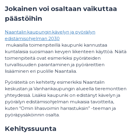
Jokainen voi osaltaan vaikuttaa
päästöihin
Naantalin kaupungin kävelyn ja pyöräilyn
edistämisohjelman 2030
mukaisilla toimenpiteillä kaupunki kannustaa
kuntalaisia suosimaan kevyen liikenteen käyttöä. Näitä
toimenpiteitä ovat esimerkiksi pyöräteiden
turvallisuuden parantaminen ja pyöräreittien
lisääminen eri puolille Naantalia.
Pyöräteitä on kehitetty esimerkiksi Naantalin
keskustan ja Vanhankaupungin alueella tieremonttien
yhteydessä. Lisäksi kaupunki on edistänyt kävelyn ja
pyöräilyn edistämisohjelman mukaisia tavoitteita,
kuten “Omin lihasvoimin harrastuksiin” -teeman ja
pyöräpysäköinnin osalta.
Kehityssuunta