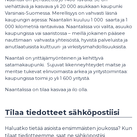
viehättävä ja kasvava yli 20 000 asukkaan kaupunki
Varsinais-Suomessa. Merellisyys on vahvasti läsnä
kaupungin arjessa: Naantaliin kuuluu 1 000 saarta ja 1
000 kilometriä rantaviivaa. Naantalissa voi valita, asuuko
kaupungissa vai saaristossa – meillä jokainen pääsee
nauttimaan vahvasta yhteisöstä, hyvistä palveluista ja
ainutlaatuisista kulttuuri- ja virkistysmahdollisuuksista.
Naantali on yrittäjämyönteinen ja kehittyvä
satamakaupunki. Sujuvat liikenneyhteydet maitse ja
meritse tukevat elinvoimaista arkea ja yritystoimintaa:
kaupungissa toimii jo yli 1 600 yritystä.
Naantalissa on tilaa kasvaa ja ilo olla.
Tilaa tiedotteet sähköpostiisi
Haluatko tietää asioista ensimmäisten joukossa? Kun
tilaat tiedotteemme, saat ne sähköpostiisi