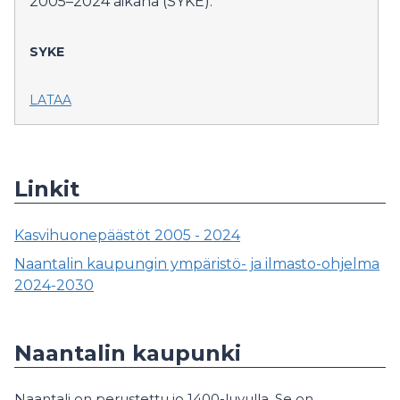
2005–2024 aikana (SYKE).
SYKE
LATAA
Linkit
Kasvihuonepäästöt 2005 - 2024
Naantalin kaupungin ympäristö- ja ilmasto-ohjelma
2024-2030
Naantalin kaupunki
Naantali on perustettu jo 1400-luvulla. Se on