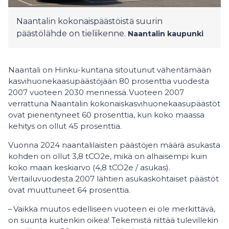
Naantalin kokonaispäästöistä suurin
päästölähde on tieliikenne.
Naantalin kaupunki
Naantali on Hinku-kuntana sitoutunut vähentämään
kasvihuonekaasupäästöjään 80 prosenttia vuodesta
2007 vuoteen 2030 mennessä. Vuoteen 2007
verrattuna Naantalin kokonaiskasvihuonekaasupäästöt
ovat pienentyneet 60 prosenttia, kun koko maassa
kehitys on ollut 45 prosenttia.
Vuonna 2024 naantalilaisten päästöjen määrä asukasta
kohden on ollut 3,8 tCO2e, mikä on alhaisempi kuin
koko maan keskiarvo (4,8 tCO2e / asukas).
Vertailuvuodesta 2007 lähtien asukaskohtaiset päästöt
ovat muuttuneet 64 prosenttia.
– Vaikka muutos edelliseen vuoteen ei ole merkittävä,
on suunta kuitenkin oikea! Tekemistä riittää tulevillekin