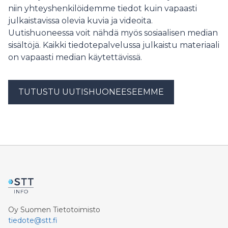
niin yhteyshenkilöidemme tiedot kuin vapaasti
julkaistavissa olevia kuvia ja videoita.
Uutishuoneessa voit nähdä myös sosiaalisen median
sisältöjä. Kaikki tiedotepalvelussa julkaistu materiaali
on vapaasti median käytettävissä.
TUTUSTU UUTISHUONEESEEMME
Oy Suomen Tietotoimisto
tiedote@stt.fi