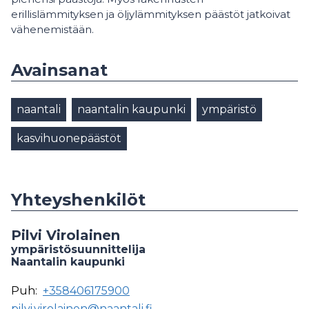
erillislämmityksen ja öljylämmityksen päästöt jatkoivat
vähenemistään.
Avainsanat
naantali
naantalin kaupunki
ympäristö
kasvihuonepäästöt
Yhteyshenkilöt
Pilvi Virolainen
ympäristösuunnittelija
Naantalin kaupunki
Puh:
+358406175900
pilvi.virolainen@naantali.fi