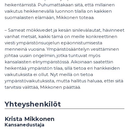
heikentämistä. Puhumattakaan siitä, että millainen
vaikutus heikkenevällä luonnon tilalla on kaikkien
suomalaisten elämään, Mikkonen toteaa.
– Sameat mökkivedet ja kesän sinilevälautat, hävinneet
vanhat metsät, kaikki tämä on meille konkreettinen
viesti ympäristönsuojelun epäonnistumisesta
menneinä vuosina. Ympäristösääntelyn vesittäminen
johtaa uusiin ongelmiin, jotka tuntuvat myös
kansalaisten elinympäristössä. Aikoinaan saatettiin
heikentää ympäristön tilaa, sillä tietoa eri hankkeiden
vaikutuksista ei ollut. Nyt meillä on tietoa
ympäristövaikutuksista, mutta hallitus haluaa, ettei siitä
tarvitsisi välittää, Mikkonen päättää.
Yhteyshenkilöt
Krista Mikkonen
Kansanedustaja