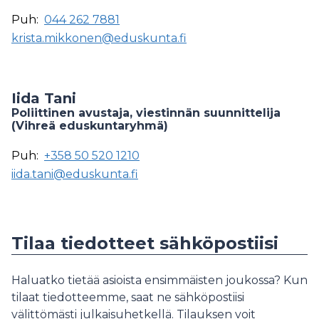
Puh:
044 262 7881
krista.mikkonen@eduskunta.fi
Iida Tani
Poliittinen avustaja, viestinnän suunnittelija
(Vihreä eduskuntaryhmä)
Puh:
+358 50 520 1210
iida.tani@eduskunta.fi
Tilaa tiedotteet sähköpostiisi
Haluatko tietää asioista ensimmäisten joukossa? Kun
tilaat tiedotteemme, saat ne sähköpostiisi
välittömästi julkaisuhetkellä. Tilauksen voit