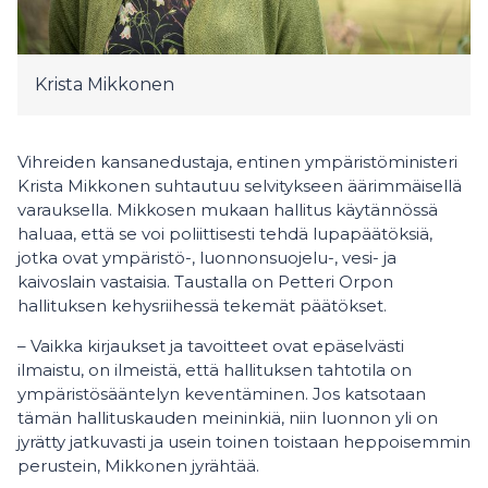
Krista Mikkonen
Vihreiden kansanedustaja, entinen ympäristöministeri
Krista Mikkonen suhtautuu selvitykseen äärimmäisellä
varauksella. Mikkosen mukaan hallitus käytännössä
haluaa, että se voi poliittisesti tehdä lupapäätöksiä,
jotka ovat ympäristö-, luonnonsuojelu-, vesi- ja
kaivoslain vastaisia. Taustalla on Petteri Orpon
hallituksen kehysriihessä tekemät päätökset.
– Vaikka kirjaukset ja tavoitteet ovat epäselvästi
ilmaistu, on ilmeistä, että hallituksen tahtotila on
ympäristösääntelyn keventäminen. Jos katsotaan
tämän hallituskauden meininkiä, niin luonnon yli on
jyrätty jatkuvasti ja usein toinen toistaan heppoisemmin
perustein, Mikkonen jyrähtää.