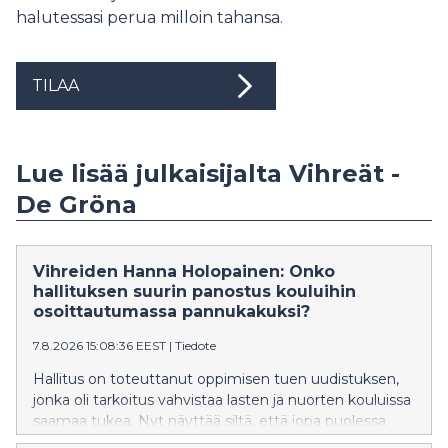
halutessasi perua milloin tahansa.
TILAA
Lue lisää julkaisijalta Vihreät -
De Gröna
Vihreiden Hanna Holopainen: Onko
hallituksen suurin panostus kouluihin
osoittautumassa pannukakuksi?
7.8.2026 15:08:36 EEST
|
Tiedote
Hallitus on toteuttanut oppimisen tuen uudistuksen,
jonka oli tarkoitus vahvistaa lasten ja nuorten kouluissa
saamaa tukea. Nyt näyttää siltä, että jopa puolessa
kunnista on vaikeuksia tarjota lasten ja nuorten