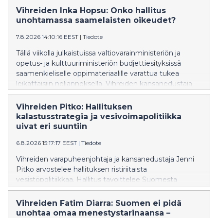
tarpeiden mukaista tukea ja osassa kuntia jopa
Vihreiden Inka Hopsu: Onko hallitus
lakkautetaan erityisluokkia. Vihreiden kansanedustaja
unohtamassa saamelaisten oikeudet?
Hanna Holopainen vaatii, että hallitus ryhtyy korjaaviin
7.8.2026 14:10:16 EEST
|
Tiedote
toimenpiteisiin.
Tällä viikolla julkaistuissa valtiovarainministeriön ja
opetus- ja kulttuuriministeriön budjettiesityksissä
saamenkieliselle oppimateriaalille varattua tukea
leikattaisiin neljänneksellä. Vihreiden kansanedustaja
Inka Hopsu vaatii hallitusta kunnioittamaan ja
vahvistamaan saamelaisten oikeuksia ja perumaan
Vihreiden Pitko: Hallituksen
leikkauksen syksyn budjettiriihessä.
kalastusstrategia ja vesivoimapolitiikka
uivat eri suuntiin
6.8.2026 15:17:17 EEST
|
Tiedote
Vihreiden varapuheenjohtaja ja kansanedustaja Jenni
Pitko arvostelee hallituksen ristiriitaista
vesistöpolitiikkaa. Hallitus tavoittelee Suomesta
Euroopan johtavaa kalastusmatkailumaata, mutta
samaan aikaan sen vesilakiesitys hidastaa
Vihreiden Fatim Diarra: Suomen ei pidä
vaelluskalojen nousureittien avaamista
unohtaa omaa menestystarinaansa –