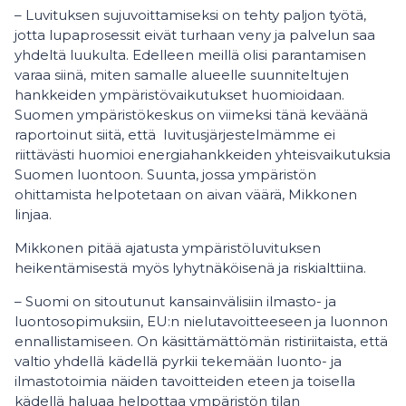
– Luvituksen sujuvoittamiseksi on tehty paljon työtä,
jotta lupaprosessit eivät turhaan veny ja palvelun saa
yhdeltä luukulta. Edelleen meillä olisi parantamisen
varaa siinä, miten samalle alueelle suunniteltujen
hankkeiden ympäristövaikutukset huomioidaan.
Suomen ympäristökeskus on viimeksi tänä keväänä
raportoinut siitä, että luvitusjärjestelmämme ei
riittävästi huomioi energiahankkeiden yhteisvaikutuksia
Suomen luontoon. Suunta, jossa ympäristön
ohittamista helpotetaan on aivan väärä, Mikkonen
linjaa.
Mikkonen pitää ajatusta ympäristöluvituksen
heikentämisestä myös lyhytnäköisenä ja riskialttiina.
– Suomi on sitoutunut kansainvälisiin ilmasto- ja
luontosopimuksiin, EU:n nielutavoitteeseen ja luonnon
ennallistamiseen. On käsittämättömän ristiriitaista, että
valtio yhdellä kädellä pyrkii tekemään luonto- ja
ilmastotoimia näiden tavoitteiden eteen ja toisella
kädellä haluaa helpottaa ympäristön tilan