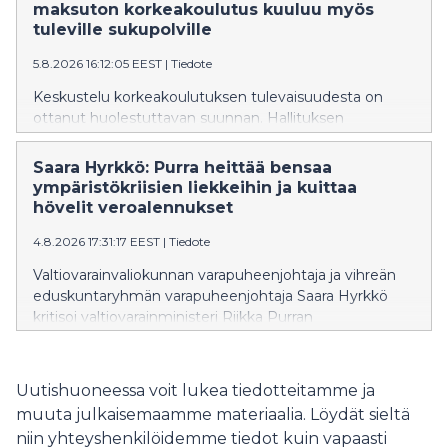
vuosikymmenillä. Pitko vaatii vesilakiin sitovaa
maksuton korkeakoulutus kuuluu myös
aikataulua vaelluskalojen nousuesteiden purkamiseksi
tuleville sukupolville
ja vesivoimalupien tarkistamiseksi.
5.8.2026 16:12:05 EEST
|
Tiedote
Keskustelu korkeakoulutuksen tulevaisuudesta on
ottanut huolestuttavan suunnan. Hallituksen
suunnittelemat muutokset eivät ole yksittäisiä teknisiä
uudistuksia, vaan ne näyttävät olevan osa kehitystä,
Saara Hyrkkö: Purra heittää bensaa
joka vie Suomea askel askeleelta pois maksuttoman
ympäristökriisien liekkeihin ja kuittaa
korkeakoulutuksen periaatteesta. Ministeri on
hövelit veroalennukset
vakuuttanut, että ensimmäinen korkeakoulututkinto
4.8.2026 17:31:17 EEST
|
Tiedote
säilyy maksuttomana vuoteen 2040 asti, samalla kun
hallitus valmistelee muutoksia, jotka mahdollistaisivat
Valtiovarainvaliokunnan varapuheenjohtaja ja vihreän
kokonaisen tutkinnon suorittamisen maksullisena
eduskuntaryhmän varapuheenjohtaja Saara Hyrkkö
avoimessa korkeakoulussa.
kritisoi valtiovarainministeri Riikka Purran
budjettiesitystä tavallisten suomalaisten huolien
sivuuttamisesta ja bensan heittämisestä
ympäristökriisien liekkeihin.
Uutishuoneessa voit lukea tiedotteitamme ja
muuta julkaisemaamme materiaalia. Löydät sieltä
niin yhteyshenkilöidemme tiedot kuin vapaasti