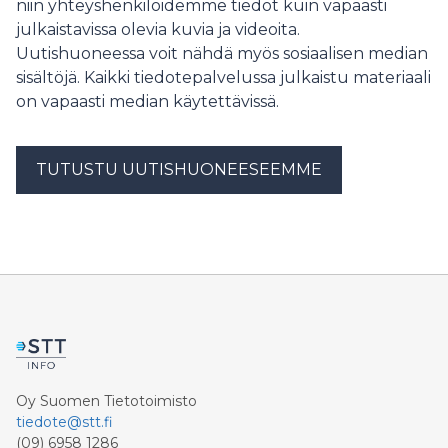
niin yhteyshenkilöidemme tiedot kuin vapaasti
julkaistavissa olevia kuvia ja videoita.
Uutishuoneessa voit nähdä myös sosiaalisen median
sisältöjä. Kaikki tiedotepalvelussa julkaistu materiaali
on vapaasti median käytettävissä.
TUTUSTU UUTISHUONEESEEMME
Oy Suomen Tietotoimisto
tiedote@stt.fi
(09) 6958 1286