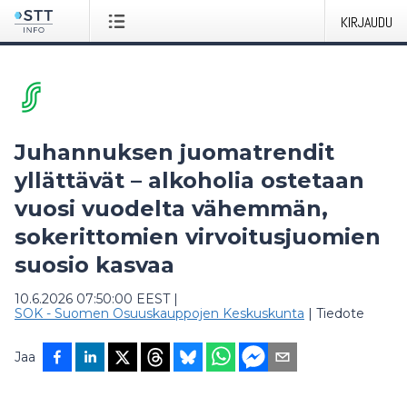
KIRJAUDU
Juhannuksen juomatrendit
yllättävät – alkoholia ostetaan
vuosi vuodelta vähemmän,
sokerittomien virvoitusjuomien
suosio kasvaa
10.6.2026 07:50:00 EEST
|
SOK - Suomen Osuuskauppojen Keskuskunta
|
Tiedote
Jaa