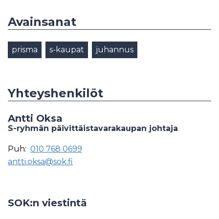
Avainsanat
prisma
s-kaupat
juhannus
Yhteyshenkilöt
Antti Oksa
S-ryhmän päivittäistavarakaupan johtaja
Puh:
010 768 0699
antti.oksa@sok.fi
SOK:n viestintä