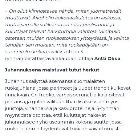
–
On ollut kiinnostavaa nähdä, miten juomatrendit
muuttuvat. Alkoholin kokonaiskulutus on laskussa,
mutta samalla valikoima on monipuolistunut ja
kuluttajat tekevät harkitumpia valintoja. Viinipullo
ostetaan muiden ruokaostoksen yhteydessä, ja valinta
tehdään sen mukaan, mitä ruokapöytään on
suunniteltu kokattavaksi, t
oteaa S-
ryhmän päivittäistavarakaupan johtaja
Antti Oksa
.
Juhannuksena maistuvat tutut herkut
Juhannus säilyttää asemansa suomalaisten
ruokajuhlana, jossa perinteet ja uudet trendit kulkevat
rinnakkain. Grilliruoka, varhaisperunat ja kala pitävät
pintansa, ja grilliin valitaan lihan lisäksi usein myös
juustoja, vihanneksia ja kasviproteiineja. S-ryhmän
myyntidata osoittaa, että kuluttajat hakevat
juhannukseen yhä useammin kokonaisuutta, jossa
ruoka ja juoma täydentävät toisiaan vaivattomasti.