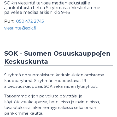
SOK:n viestintä tarjoaa median edustajille
ajankohtaista tietoa S-ryhmästä. Viestintämme
palvelee mediaa arkisin klo 9–16.
Puh:
050 472 2745
viestinta@sok.fi
SOK - Suomen Osuuskauppojen
Keskuskunta
S-ryhmä on suomalaisten kotitalouksien omistama
kaupparyhmä. S-ryhmän muodostavat 19
alueosuuskauppaa, SOK sekä niiden tytäryhtiöt.
Tarjoamme arjen palveluita päivittäis- ja
käyttötavarakaupassa, hotelleissa ja ravintoloissa,
tavarataloissa, liikennemyymälöissä sekä oman
pankkimme kautta.