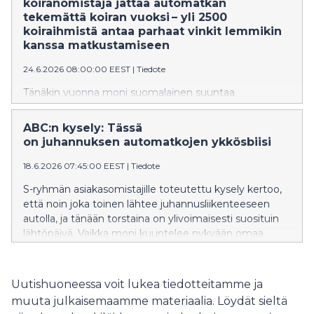
koiranomistaja jättää automatkan
asiakkaille muitakin arkea helpottavia ominaisuuksia.
tekemättä koiran vuoksi – yli 2500
koiraihmistä antaa parhaat vinkit lemmikin
kanssa matkustamiseen
24.6.2026 08:00:00 EEST
|
Tiedote
Tänäkin vuonna moni suomalainen suuntaa
kesälomamatkalle koiransa kanssa. ABC:n tuoreen
kyselytutkimuksen mukaan lemmikin kanssa
ABC:n kysely: Tässä
matkustaminen vaatii tarkkaa ennakkosuunnittelua.
on juhannuksen automatkojen ykkösbiisi
Vastaajien mukaan Suomen teillä suurimpia haasteita
ovat lemmikille sopivien taukopaikkojen vähyys, minkä
18.6.2026 07:45:00 EEST
|
Tiedote
vuoksi matkoja jätetään jopa tekemättä. ABC on
S-ryhmän asiakasomistajille toteutettu kysely kertoo,
tarttunut tähän tarpeeseen ja tuonut asemilleen
että noin joka toinen lähtee juhannusliikenteeseen
entistä enemmän koiraystävällisiä palveluita.
autolla, ja tänään torstaina on ylivoimaisesti suosituin
lähtöpäivä. Vaikka moni kuuntelee nykyään omaa
soittolistaa ja podcasteja, juhannuksen automatkalla
radio on yhä ylivoimaisen suosittu. Suosikkibiiseistä yksi
nousi selvästi muiden yläpuolelle: Arttu Wiskarin
Uutishuoneessa voit lukea tiedotteitamme ja
Mökkitie.
muuta julkaisemaamme materiaalia. Löydät sieltä