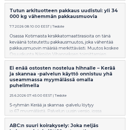
vahvaa muun muassa liikennekaupassa ja
marketkaupassa.
Tutun arkituotteen pakkaus uudistui: yli 34
000 kg vähemmän pakkausmuovia
7.7.2026 08:10:00 EEST
|
Tiedote
Osassa Kotimaista kirsikkatomaattirasioita on tänä
keväänä toteutettu pakkausmuutos, joka vähentää
pakkausmuovin määrää merkittävästi. Muutos koskee
Osuuskunta Närpiön Vihanneksen toimittamien
Kotimaista kirsikkatomaattien rasioita, joissa
toteutettu pakkausuudistus vähentää pakkauksissa
Ei enää ostosten nostelua hihnalle – Kerää
käytetyn muovin määrää vuositasolla yli 34 000 kg.
ja skannaa -palvelun käyttö onnistuu yhä
Tämä vastaa yhteensä yli 1,6 miljoonaa muovikassia.
useammassa myymälässä omalla
puhelimella
25.6.2026 07:45:00 EEST
|
Tiedote
S-ryhmän Kerää ja skannaa -palvelu löytyy
jo 67 myymälästä. Palvelun uusin versio, jossa
skannaus tehdään omalla puhelimella, on
käytössä 7 myymälässä. Mobiili Kerää ja skannaa -
ABC:n suuri koirakysely: Joka neljäs
palvelu toimii S-ostoslista-sovelluksessa, joka tarjoaa