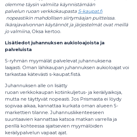
olemme täysin valmiita käynnistämään
palvelun ruoan verkkokaupasta
S-kaupat.fi
nopeastikin mahdollisen siirtymäajan puitteissa.
Ikärajavalvonnan käytännöt ja järjestelmät ovat meillä
jo valmiina
, Oksa kertoo.
Lisätiedot juhannuksen aukioloajoista ja
palveluista
S-ryhmän myymälät palvelevat juhannuksena
laajasti. Oman lähikaupan juhannuksen aukioloajat voi
tarkastaa kätevästi s-kaupat.fistä.
Juhannuksen alle on lisätty
ruoan verkkokaupan kotiinkuljetus- ja keräilyaikoja,
mutta ne täyttyvät nopeasti. Jos Prismasta ei löydy
sopivaa aikaa, kannattaa kurkata oman alueen S-
markettien tilanne. Juhannusliikenteeseen
suuntaavien kannattaa katsoa matkan varrella ja
perillä kohteessa sijaitsevien myymälöiden
keräilypalvelun vapaat ajat.