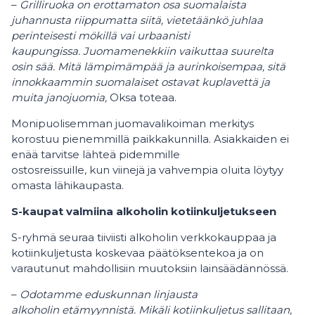
–
Grilliruoka on erottamaton osa suomalaista
juhannusta riippumatta siitä, vietetäänkö juhlaa
perinteisesti mökillä vai urbaanisti
kaupungissa. Juomamenekkiin vaikuttaa suurelta
osin sää. Mitä lämpimämpää ja aurinkoisempaa, sitä
innokkaammin suomalaiset ostavat kuplavettä ja
muita janojuomia,
Oksa toteaa.
Monipuolisemman juomavalikoiman merkitys
korostuu pienemmillä paikkakunnilla. Asiakkaiden ei
enää tarvitse lähteä pidemmille
ostosreissuille, kun viinejä ja vahvempia oluita löytyy
omasta lähikaupasta.
S-kaupat valmiina alkoholin kotiinkuljetukseen
S-ryhmä seuraa tiiviisti alkoholin verkkokauppaa ja
kotiinkuljetusta koskevaa päätöksentekoa ja on
varautunut mahdollisiin muutoksiin lainsäädännössä.
–
Odotamme eduskunnan linjausta
alkoholin etämyynnistä. Mikäli kotiinkuljetus sallitaan,