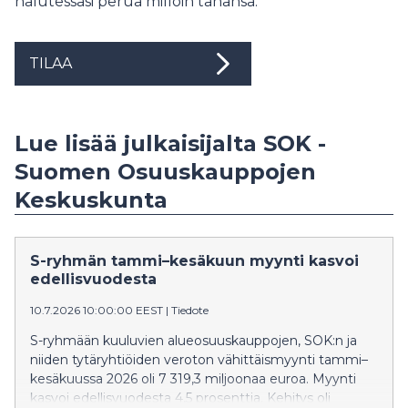
halutessasi perua milloin tahansa.
TILAA
Lue lisää julkaisijalta SOK -
Suomen Osuuskauppojen
Keskuskunta
S-ryhmän tammi–kesäkuun myynti kasvoi
edellisvuodesta
10.7.2026 10:00:00 EEST
|
Tiedote
S-ryhmään kuuluvien alueosuuskauppojen, SOK:n ja
niiden tytäryhtiöiden veroton vähittäismyynti tammi–
kesäkuussa 2026 oli 7 319,3 miljoonaa euroa. Myynti
kasvoi edellisvuodesta 4,5 prosenttia. Kehitys oli