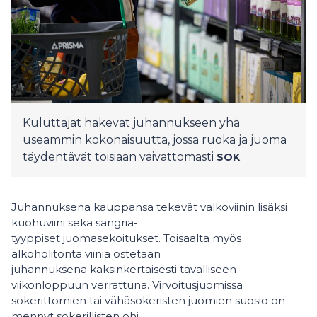
Kuluttajat hakevat juhannukseen yhä
useammin kokonaisuutta, jossa ruoka ja juoma
täydentävät toisiaan vaivattomasti
SOK
Juhannuksena kauppansa tekevät valkoviinin lisäksi
kuohuviini sekä sangria-
tyyppiset juomasekoitukset. Toisaalta myös
alkoholitonta viiniä ostetaan
juhannuksena kaksinkertaisesti tavalliseen
viikonloppuun verrattuna. Virvoitusjuomissa
sokerittomien tai vähäsokeristen juomien suosio on
mennyt sokerillisten ohi.