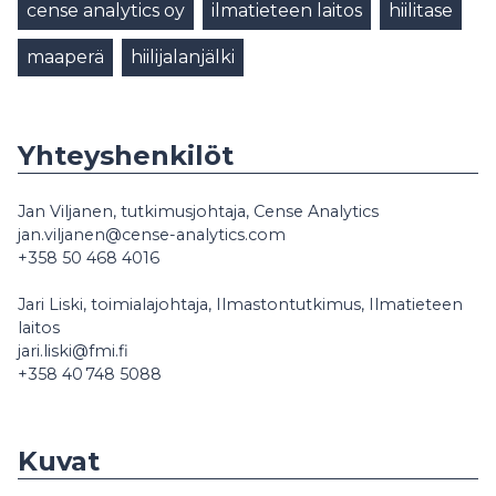
cense analytics oy
ilmatieteen laitos
hiilitase
maaperä
hiilijalanjälki
Yhteyshenkilöt
Jan Viljanen, tutkimusjohtaja, Cense Analytics
jan.viljanen@cense-analytics.com
+358 50 468 4016
Jari Liski, toimialajohtaja, Ilmastontutkimus, Ilmatieteen
laitos
jari.liski@fmi.fi
+358 40 748 5088
Kuvat