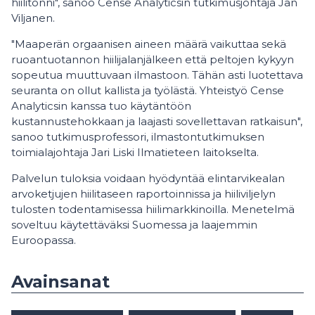
hiilitonni", sanoo Cense Analyticsin tutkimusjohtaja Jan
Viljanen.
"Maaperän orgaanisen aineen määrä vaikuttaa sekä
ruoantuotannon hiilijalanjälkeen että peltojen kykyyn
sopeutua muuttuvaan ilmastoon. Tähän asti luotettava
seuranta on ollut kallista ja työlästä. Yhteistyö Cense
Analyticsin kanssa tuo käytäntöön
kustannustehokkaan ja laajasti sovellettavan ratkaisun",
sanoo tutkimusprofessori, ilmastontutkimuksen
toimialajohtaja Jari Liski Ilmatieteen laitokselta.
Palvelun tuloksia voidaan hyödyntää elintarvikealan
arvoketjujen hiilitaseen raportoinnissa ja hiiliviljelyn
tulosten todentamisessa hiilimarkkinoilla. Menetelmä
soveltuu käytettäväksi Suomessa ja laajemmin
Euroopassa.
Avainsanat