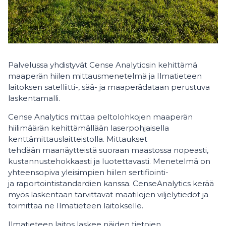
Palvelussa yhdistyvät Cense Analyticsin kehittämä
maaperän hiilen mittausmenetelmä ja Ilmatieteen
laitoksen satelliitti-, sää- ja maaperädataan perustuva
laskentamalli.
Cense Analytics mittaa peltolohkojen maaperän
hiilimäärän kehittämällään laserpohjaisella
kenttämittauslaitteistolla. Mittaukset
tehdään maanäytteistä suoraan maastossa nopeasti,
kustannustehokkaasti ja luotettavasti. Menetelmä on
yhteensopiva yleisimpien hiilen sertifiointi-
ja raportointistandardien kanssa. CenseAnalytics kerää
myös laskentaan tarvittavat maatilojen viljelytiedot ja
toimittaa ne Ilmatieteen laitokselle.
Ilmatieteen laitos laskee näiden tietojen,