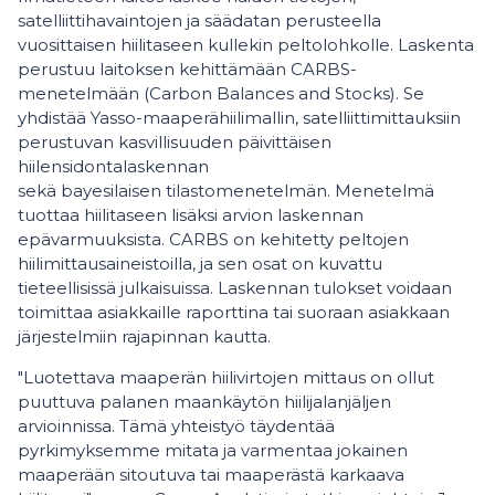
satelliittihavaintojen ja säädatan perusteella
vuosittaisen hiilitaseen kullekin peltolohkolle. Laskenta
perustuu laitoksen kehittämään CARBS-
menetelmään (Carbon Balances and Stocks). Se
yhdistää Yasso-maaperähiilimallin, satelliittimittauksiin
perustuvan kasvillisuuden päivittäisen
hiilensidontalaskennan
sekä bayesilaisen tilastomenetelmän. Menetelmä
tuottaa hiilitaseen lisäksi arvion laskennan
epävarmuuksista. CARBS on kehitetty peltojen
hiilimittausaineistoilla, ja sen osat on kuvattu
tieteellisissä julkaisuissa. Laskennan tulokset voidaan
toimittaa asiakkaille raporttina tai suoraan asiakkaan
järjestelmiin rajapinnan kautta.
"Luotettava maaperän hiilivirtojen mittaus on ollut
puuttuva palanen maankäytön hiilijalanjäljen
arvioinnissa. Tämä yhteistyö täydentää
pyrkimyksemme mitata ja varmentaa jokainen
maaperään sitoutuva tai maaperästä karkaava