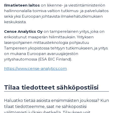
Ilmatieteen laitos
on liikenne- ja viestintäministeriön
hallinnonalalla toimiva valtion tutkimus- ja palvelulaitos
sekä yksi Euroopan johtavista ilmakehätutkimuksen
keskuksista.
Cense
Analytics Oy
on tamperelainen yritys, joka on
erikoistunut maaperän hiilimittauksiin. Yrityksen
laserpohjainen mittausteknologia pohjautuu
Tampereen yliopistossa tehtyyn tutkimukseen, ja yritys
on mukana Euroopan avaruusjärjestön
yrityshautomossa (ESA BIC Finland).
https://www.cense-analytics.com
Tilaa tiedotteet sähköpostiisi
Haluatko tietää asioista ensimmäisten joukossa? Kun
tilaat tiedotteemme, saat ne sähköpostiisi
välittömästi julkaisuhetkellä. Tilauksen voit