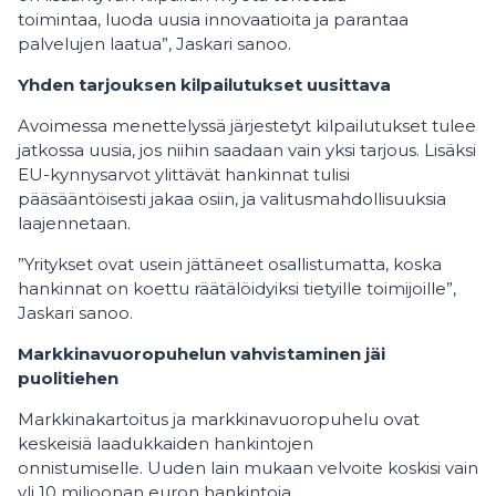
toimintaa, luoda uusia innovaatioita ja parantaa
palvelujen laatua”, Jaskari sanoo.
Yhden tarjouksen kilpailutukset uusittava
Avoimessa menettelyssä järjestetyt kilpailutukset tulee
jatkossa uusia, jos niihin saadaan vain yksi tarjous. Lisäksi
EU-kynnysarvot ylittävät hankinnat tulisi
pääsääntöisesti jakaa osiin, ja valitusmahdollisuuksia
laajennetaan.
”Yritykset ovat usein jättäneet osallistumatta, koska
hankinnat on koettu räätälöidyiksi tietyille toimijoille”,
Jaskari sanoo.
Markkinavuoropuhelun vahvistaminen jäi
puolitiehen
Markkinakartoitus ja markkinavuoropuhelu ovat
keskeisiä laadukkaiden hankintojen
onnistumiselle. Uuden lain mukaan velvoite koskisi vain
yli 10 miljoonan euron hankintoja.