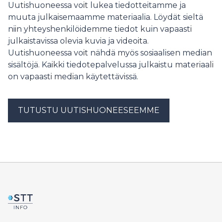
henkilökuntaansa toistuvalta ja vakavalta häirinnältä,
Uutishuoneessa voit lukea tiedotteitamme ja
Yrittäjien lainsäädäntöasioiden päällikkö Tiina
muuta julkaisemaamme materiaalia. Löydät sieltä
Toivonen sanoo.
niin yhteyshenkilöidemme tiedot kuin vapaasti
julkaistavissa olevia kuvia ja videoita.
Uutishuoneessa voit nähdä myös sosiaalisen median
sisältöjä. Kaikki tiedotepalvelussa julkaistu materiaali
on vapaasti median käytettävissä.
TUTUSTU UUTISHUONEESEEMME