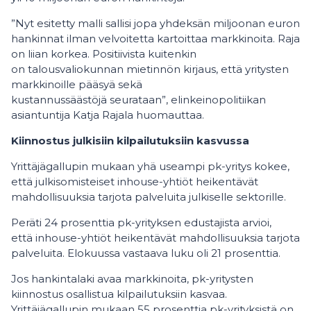
”Nyt esitetty malli sallisi jopa yhdeksän miljoonan euron
hankinnat ilman velvoitetta kartoittaa markkinoita. Raja
on liian korkea. Positiivista kuitenkin
on talousvaliokunnan mietinnön kirjaus, että yritysten
markkinoille pääsyä sekä
kustannussäästöjä seurataan”, elinkeinopolitiikan
asiantuntija Katja Rajala huomauttaa.
Kiinnostus julkisiin kilpailutuksiin kasvussa
Yrittäjägallupin mukaan yhä useampi pk-yritys kokee,
että julkisomisteiset inhouse-yhtiöt heikentävät
mahdollisuuksia tarjota palveluita julkiselle sektorille.
Peräti 24 prosenttia pk-yrityksen edustajista arvioi,
että inhouse-yhtiöt heikentävät mahdollisuuksia tarjota
palveluita. Elokuussa vastaava luku oli 21 prosenttia.
Jos hankintalaki avaa markkinoita, pk-yritysten
kiinnostus osallistua kilpailutuksiin kasvaa.
Yrittäjägallupin mukaan 55 prosenttia pk-yrityksistä on