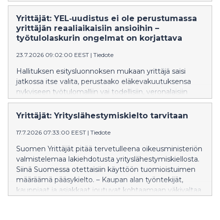
Yrittäjät: YEL‑uudistus ei ole perustumassa
yrittäjän reaaliaikaisiin ansioihin –
työtulolaskurin ongelmat on korjattava
23.7.2026 09:02:00 EEST
|
Tiedote
Hallituksen esitysluonnoksen mukaan yrittäjä saisi
jatkossa itse valita, perustaako eläkevakuutuksensa
nykyiseen työtulomalliin vai todellisiin, veronalaisiin
ansiotuloihin. Yrittäjän ansiotulona käytettäisiin viimeksi
vahvistetun verotuksen
Yrittäjät: Yrityslähestymiskielto tarvitaan
ansiotulotietoa. Mallin ongelma on, että ansiotuloja
vakuutettaessa työtulo perustuisi menneisiin
17.7.2026 07:33:00 EEST
|
Tiedote
tuloihin. ”Valinnanvapaus on oikea suunta, mutta
Suomen Yrittäjät pitää tervetulleena oikeusministeriön
ansiotulomalli ei perustu reaaliaikaisiin tuloihin vaan
valmistelemaa lakiehdotusta yrityslähestymiskiellosta.
vanhaan verotustietoon. Lisäksi työtulolaskurin
Siinä Suomessa otettaisiin käyttöön tuomioistuimen
ongelmat on uudistuksessa ratkaistava”, johtaja Atte
määräämä pääsykielto. – Kaupan alan työntekijät,
Rytkönen-Sandberg Suomen Yrittäjistä sanoo.
kauppiaat ja asiakkaat joutuvat kohtaamaan väkivaltaa,
uhkauksia ja häirintää myymälöissä. Kaupan alan
työnantajat tarvitsevat keinon suojata