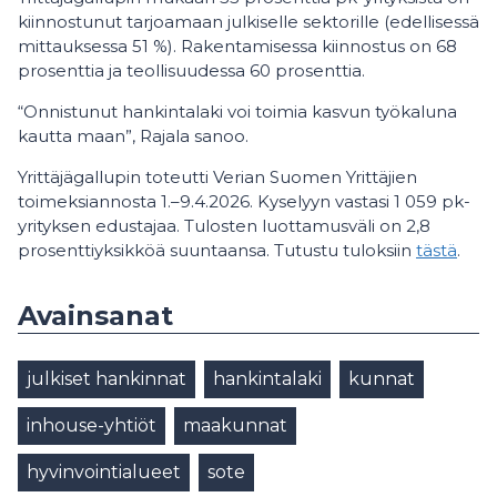
kiinnostunut tarjoamaan julkiselle sektorille (edellisessä
mittauksessa 51 %). Rakentamisessa kiinnostus on 68
prosenttia ja teollisuudessa 60 prosenttia.
“Onnistunut hankintalaki voi toimia kasvun työkaluna
kautta maan”, Rajala sanoo.
Yrittäjägallupin toteutti Verian Suomen Yrittäjien
toimeksiannosta 1.–9.4.2026. Kyselyyn vastasi 1 059 pk-
yrityksen edustajaa. Tulosten luottamusväli on 2,8
prosenttiyksikköä suuntaansa. Tutustu tuloksiin
tästä
.
Avainsanat
julkiset hankinnat
hankintalaki
kunnat
inhouse-yhtiöt
maakunnat
hyvinvointialueet
sote