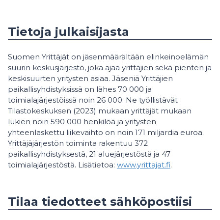
Tietoja julkaisijasta
Suomen Yrittäjät on jäsenmäärältään elinkeinoelämän
suurin keskusjärjestö, joka ajaa yrittäjien sekä pienten ja
keskisuurten yritysten asiaa. Jäseniä Yrittäjien
paikallisyhdistyksissä on lähes 70 000 ja
toimialajärjestöissä noin 26 000. Ne työllistävät
Tilastokeskuksen (2023) mukaan yrittäjät mukaan
lukien noin 590 000 henkilöä ja yritysten
yhteenlaskettu liikevaihto on noin 171 miljardia euroa.
Yrittäjäjärjestön toiminta rakentuu 372
paikallisyhdistyksestä, 21 aluejärjestöstä ja 47
toimialajärjestöstä. Lisätietoa:
www.yrittajat.fi
.
Tilaa tiedotteet sähköpostiisi