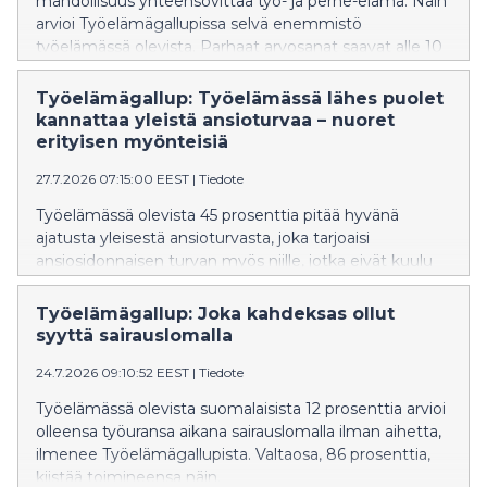
mahdollisuus yhteensovittaa työ- ja perhe-elämä. Näin
arvioi Työelämägallupissa selvä enemmistö
työelämässä olevista. Parhaat arvosanat saavat alle 10
hengen työpaikat, joissa perhe-elämän
yhteensovittaminen, tasapuolisuus ja luottamus
Työelämägallup: Työelämässä lähes puolet
arvioidaan korkeiksi. Hyvä työilmapiiri nousee
kannattaa yleistä ansioturvaa – nuoret
rahapalkkaa tärkeämmäksi työssä viihtymisen tekijäksi.
erityisen myönteisiä
27.7.2026 07:15:00 EEST
|
Tiedote
Työelämässä olevista 45 prosenttia pitää hyvänä
ajatusta yleisestä ansioturvasta, joka tarjoaisi
ansiosidonnaisen turvan myös niille, jotka eivät kuulu
työttömyyskassoihin. ”Nykyinen malli kohtelee
erityisen huonosti hauraimmassa työmarkkina-
Työelämägallup: Joka kahdeksas ollut
asemassa olevia, jotka ovat usein nuoria. Moni myös
syyttä sairauslomalla
luulee, että liiton jäsenyys tuo ansioturvan, eikä tätä
24.7.2026 09:10:52 EEST
|
Tiedote
väärää käsitystä välttämättä haluta laajalti edes
oikoa”, johtaja Atte Rytkönen-Sandberg Suomen
Työelämässä olevista suomalaisista 12 prosenttia arvioi
Yrittäjistä sanoo.
olleensa työuransa aikana sairauslomalla ilman aihetta,
ilmenee Työelämägallupista. Valtaosa, 86 prosenttia,
kiistää toimineensa näin.