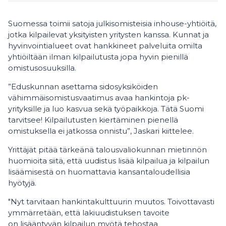
Suomessa toimii satoja julkisomisteisia inhouse-yhtiöitä,
jotka kilpailevat yksityisten yritysten kanssa. Kunnat ja
hyvinvointialueet ovat hankkineet palveluita omilta
yhtiöiltään ilman kilpailutusta jopa hyvin pienillä
omistusosuuksilla.
”Eduskunnan asettama sidosyksiköiden
vähimmäisomistusvaatimus avaa hankintoja pk-
yrityksille ja luo kasvua sekä työpaikkoja. Tätä Suomi
tarvitsee! Kilpailutusten kiertäminen pienellä
omistuksella ei jatkossa onnistu”, Jaskari kiittelee.
Yrittäjät pitää tärkeänä talousvaliokunnan mietinnön
huomioita siitä, että uudistus lisää kilpailua ja kilpailun
lisäämisestä on huomattavia kansantaloudellisia
hyötyjä.
"Nyt tarvitaan hankintakulttuurin muutos. Toivottavasti
ymmärretään, että lakiuudistuksen tavoite
on lisääntyvän kilpailun myötä tehostaa