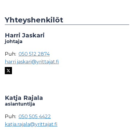
Yhteyshenkilöt
Harri Jaskari
johtaja
Puh:
050 512 2874
harri.jaskari@yrittajat.fi
Katja Rajala
asiantuntija
Puh:
050 505 4422
katja.rajala@yrittajat.fi