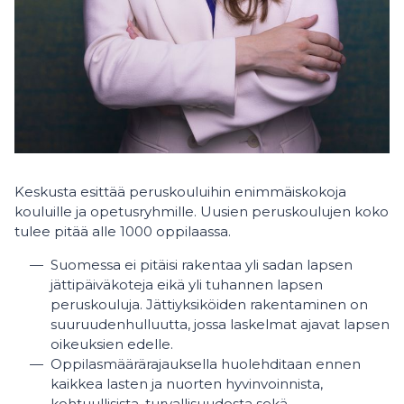
Keskusta esittää peruskouluihin enimmäiskokoja
kouluille ja opetusryhmille. Uusien peruskoulujen koko
tulee pitää alle 1000 oppilaassa.
Suomessa ei pitäisi rakentaa yli sadan lapsen
jättipäiväkoteja eikä yli tuhannen lapsen
peruskouluja. Jättiyksiköiden rakentaminen on
suuruudenhulluutta, jossa laskelmat ajavat lapsen
oikeuksien edelle.
Oppilasmäärärajauksella huolehditaan ennen
kaikkea lasten ja nuorten hyvinvoinnista,
kohtuullisista, turvallisuudesta sekä