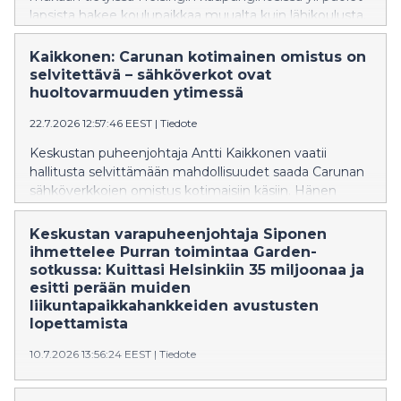
lapsista hakee koulupaikkaa muualta kuin lähikoulusta.
Kaikkonen: Carunan kotimainen omistus on
selvitettävä – sähköverkot ovat
huoltovarmuuden ytimessä
22.7.2026 12:57:46 EEST
|
Tiedote
Keskustan puheenjohtaja Antti Kaikkonen vaatii
hallitusta selvittämään mahdollisuudet saada Carunan
sähköverkkojen omistus kotimaisiin käsiin. Hänen
mukaansa sähköverkot ovat kriittistä infrastruktuuria,
jonka omistuksella on merkitystä Suomen
Keskustan varapuheenjohtaja Siponen
turvallisuudelle ja huoltovarmuudelle.
ihmettelee Purran toimintaa Garden-
sotkussa: Kuittasi Helsinkiin 35 miljoonaa ja
esitti perään muiden
liikuntapaikkahankkeiden avustusten
lopettamista
10.7.2026 13:56:24 EEST
|
Tiedote
Siposen mukaan Purra ei ole edelleenkään vastannut