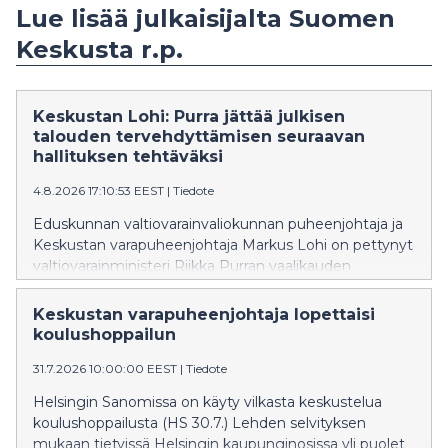
Lue lisää julkaisijalta Suomen
Keskusta r.p.
Keskustan Lohi: Purra jättää julkisen
talouden tervehdyttämisen seuraavan
hallituksen tehtäväksi
4.8.2026 17:10:53 EEST
|
Tiedote
Eduskunnan valtiovarainvaliokunnan puheenjohtaja ja
Keskustan varapuheenjohtaja Markus Lohi on pettynyt
valtiovarainministeri Riikka Purran vaalikauden
viimeiseen budjettiehdotukseen. Lohen mukaan
ehdotus ei katkaise Suomen velkaantumista, vaan
Keskustan varapuheenjohtaja lopettaisi
siirtää välttämättömiä päätöksiä seuraavan hallituksen
koulushoppailun
tehtäväksi.
31.7.2026 10:00:00 EEST
|
Tiedote
Helsingin Sanomissa on käyty vilkasta keskustelua
koulushoppailusta (HS 30.7.) Lehden selvityksen
mukaan tietyissä Helsingin kaupunginosissa yli puolet