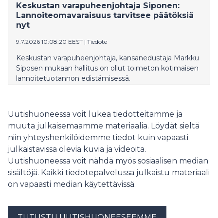
kysymykseen siitä, mitä perussuomalaiset sai
Keskustan varapuheenjohtaja Siponen:
kehysriihen lehmänkaupoissa, jossa Gardenin-
Lannoiteomavaraisuus tarvitsee päätöksiä
avustuksesta sovittiin.
nyt
9.7.2026 10:08:20 EEST
|
Tiedote
Keskustan varapuheenjohtaja, kansanedustaja Markku
Siposen mukaan hallitus on ollut toimeton kotimaisen
lannoitetuotannon edistämisessä.
Uutishuoneessa voit lukea tiedotteitamme ja
muuta julkaisemaamme materiaalia. Löydät sieltä
niin yhteyshenkilöidemme tiedot kuin vapaasti
julkaistavissa olevia kuvia ja videoita.
Uutishuoneessa voit nähdä myös sosiaalisen median
sisältöjä. Kaikki tiedotepalvelussa julkaistu materiaali
on vapaasti median käytettävissä.
TUTUSTU UUTISHUONEESEEMME