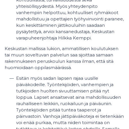
yhteisöllisyydestä. Myös yhteydenpito
vanhempiin helpottuu, kohtuulliset ryhmäkoot
mahdollistuu ja opettajien työhyvinvointi paranee,
kun keskittäminen jättikouluihin saadaan
pysäytettyä, arvioi kansanedustaja, Keskustan
varapuheenjohtaja Hilkka Kemppi.
Keskustan mallissa lukion, ammatillisen koulutuksen
tai muun soveltuvan palvelun saa sijoittaa samaan
rakennukseen peruskoulun kanssa ilman, että sitä
huomioidaan oppilasmäärässä.
Esitän myös sadan lapsen rajaa uusille
päiväkodeille. Työntekijöiden, vanhempien ja
tutkijoiden huolten sivuuttamisen pitää nyt
loppua. Lapset ansaitsevat aina mahdollisuuden
rauhalliseen leikkiin, ruokailuun ja päiväuniin.
Työntekijöiden pitää tuntea taaperot ja
päinvastoin. Vanhoja jättipäiväkoteja ei tietenkään
voi enää purkaa, mutta niiden toimintaa on
tutkittava ja kehitettävä lasten ehdoilla. Samalla