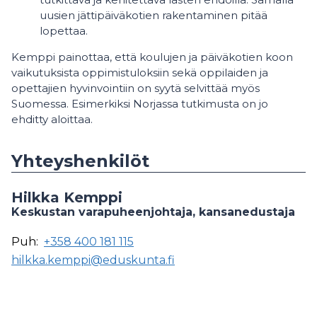
uusien jättipäiväkotien rakentaminen pitää
lopettaa.
Kemppi painottaa, että koulujen ja päiväkotien koon
vaikutuksista oppimistuloksiin sekä oppilaiden ja
opettajien hyvinvointiin on syytä selvittää myös
Suomessa. Esimerkiksi Norjassa tutkimusta on jo
ehditty aloittaa.
Yhteyshenkilöt
Hilkka Kemppi
Keskustan varapuheenjohtaja, kansanedustaja
Puh:
+358 400 181 115
hilkka.kemppi@eduskunta.fi