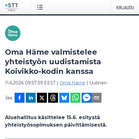
KIRJAUDU
Oma Häme valmistelee
yhteistyön uudistamista
Koivikko-kodin kanssa
11.6.2026 09:57:39 EEST
|
Oma Häme
|
Uutinen
Jaa
Aluehallitus käsittelee 15.6. esitystä
yhteistyösopimuksen päivittämisestä.