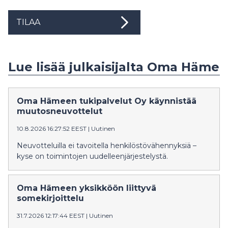
TILAA
Lue lisää julkaisijalta Oma Häme
Oma Hämeen tukipalvelut Oy käynnistää
muutosneuvottelut
10.8.2026 16:27:52 EEST
|
Uutinen
Neuvotteluilla ei tavoitella henkilöstövähennyksiä –
kyse on toimintojen uudelleenjärjestelystä.
Oma Hämeen yksikköön liittyvä
somekirjoittelu
31.7.2026 12:17:44 EEST
|
Uutinen