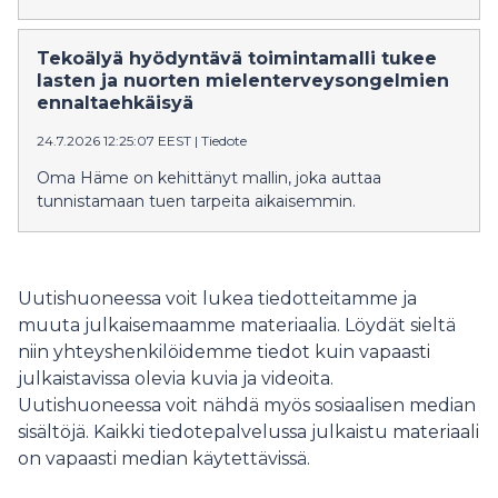
Tekoälyä hyödyntävä toimintamalli tukee
lasten ja nuorten mielenterveysongelmien
ennaltaehkäisyä
24.7.2026 12:25:07 EEST
|
Tiedote
Oma Häme on kehittänyt mallin, joka auttaa
tunnistamaan tuen tarpeita aikaisemmin.
Uutishuoneessa voit lukea tiedotteitamme ja
muuta julkaisemaamme materiaalia. Löydät sieltä
niin yhteyshenkilöidemme tiedot kuin vapaasti
julkaistavissa olevia kuvia ja videoita.
Uutishuoneessa voit nähdä myös sosiaalisen median
sisältöjä. Kaikki tiedotepalvelussa julkaistu materiaali
on vapaasti median käytettävissä.