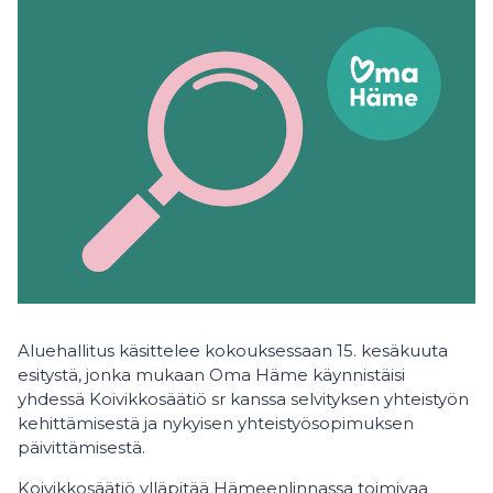
Aluehallitus käsittelee kokouksessaan 15. kesäkuuta
esitystä, jonka mukaan Oma Häme käynnistäisi
yhdessä Koivikkosäätiö sr kanssa selvityksen yhteistyön
kehittämisestä ja nykyisen yhteistyösopimuksen
päivittämisestä.
Koivikkosäätiö ylläpitää Hämeenlinnassa toimivaa