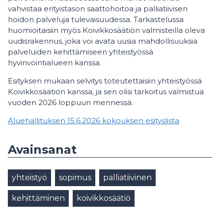
vahvistaa erityistason saattohoitoa ja palliatiivisen
hoidon palveluja tulevaisuudessa. Tarkastelussa
huomioitaisiin myös Koivikkosäätiön valmisteilla oleva
uudisrakennus, joka voi avata uusia mahdollisuuksia
palveluiden kehittämiseen yhteistyössä
hyvinvointialueen kanssa.
Esityksen mukaan selvitys toteutettaisiin yhteistyössä
Koivikkosäätiön kanssa, ja sen olisi tarkoitus valmistua
vuoden 2026 loppuun mennessä.
Aluehallituksen 15.6.2026 kokouksen esityslista
Avainsanat
yhteistyö
sopimus
palliatiivinen
kehittäminen
koivikkosäätiö