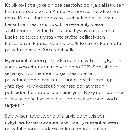
Koivikko-kotia, joka on osa saattohoidon ja palliatiivisen
hoidon palveluketjua Kanta-Hämeessä. Koivikko-koti
toimii Kanta-Hämeen keskussairaalan palliatiivisen
keskuksen saattohoitokotina sekä erityistason
saattohoitopalvelun tuottajana hyvinvointialueella.
Lisäksi se tekee tiivistä yhteistyötä palliatiivisen
kotisairaalan kanssa. Vuonna 2025 Koivikko-koti tuotti
palveluja reilulle 300 asiakkaalle.
Hyvinvointialueen ja Koivikkosäätiön välinen nykyinen
yhteistyösopimus on tehty vuonna 2021. Sen jälkeen
sekä hyvinvointialueen organisaatio että
palvelurakenne ovat muuttuneet merkittävästi, ja
yhteistyö Koivikkosäätiön kanssa palliatiivisten
potilaiden hoitopolulla on tiivistynyt. Nykyinen sopimus
ei vastaa enää hyvinvointialueen eikä Koivikko-kodin
tarpeisiin.
Selvityksen tavoitteena olisi arvioida yhteistyön
nykytilaa, Koivikkosäätiön asemaa hyvinvointialueen
palvelukokonaisuudessa sekä mahdollisuuksia