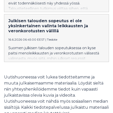
eivät todennäköisesti näy yhdessä yössä.
Taloustieteellinen tutkimus viittaa siihen, että
suurimmat vaikutukset syntyvät viiveellä, kun yritykset
uudistavat toimintatapojaan, tuotteitaan ja
Julkisen talouden sopeutus ei ole
liiketoimintamallejaan uuden teknologian ympärille.
yksinkertainen valinta leikkausten ja
Suomen kannalta ratkaisevaa on, onnistuuko talous
veronkorotusten välillä
luomaan ympäristön, jossa osaaminen, innovaatiot ja
16.6.2026 06:45:00 EEST
|
Tiedote
kasvuyritykset pääsevät skaalautumaan.
Suomen julkisen talouden sopeutuksessa on kyse
paitsi menoleikkausten ja veronkorotusten välisestä
valinnasta, myös siitä, mihin julkiset resurssit
kohdistetaan. Mika Malirannan tuore
Kansantaloudellisessa aikakauskirjassa julkaistu
pääkirjoitus korostaa, että aiemmat vahvat
Uutishuoneessa voit lukea tiedotteitamme ja
johtopäätökset menoleikkausten paremmuudesta
muuta julkaisemaamme materiaalia. Löydät sieltä
ovat selvästi epävarmemmalla pohjalla kuin on usein
niin yhteyshenkilöidemme tiedot kuin vapaasti
ajateltu. Talouspolitiikassa jokaisella eurolla on
julkaistavissa olevia kuvia ja videoita.
vaihtoehtoiskustannus: esimerkiksi perintöveron
poistoa ei voi arvioida irrallaan siitä, mitä
Uutishuoneessa voit nähdä myös sosiaalisen median
vaihtoehtoisella verotulon käytöllä tai menetyksen
sisältöjä. Kaikki tiedotepalvelussa julkaistu materiaali
kattamisella saavutettaisiin.