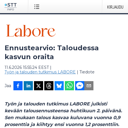
KIRJAUDU
Ennustearvio: Taloudessa
kasvun oraita
11.6.2026 15:55:24 EEST
|
Työn ja talouden tutkimus LABORE
|
Tiedote
Jaa
Työn ja talouden tutkimus LABORE julkisti
kevään talousennusteensa huhtikuun 2. päivänä.
Sen mukaan talous kasvaa kuluvana vuonna 0,9
prosenttia ja kiihtyy ensi vuonna 1,2 prosenttiin.