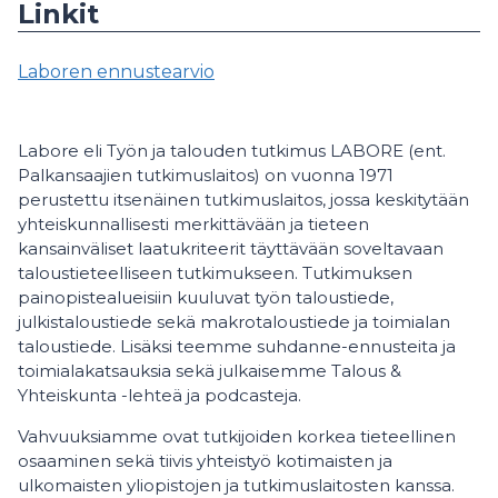
Linkit
Laboren ennustearvio
Labore eli Työn ja talouden tutkimus LABORE (ent.
Palkansaajien tutkimuslaitos) on vuonna 1971
perustettu itsenäinen tutkimuslaitos, jossa keskitytään
yhteiskunnallisesti merkittävään ja tieteen
kansainväliset laatukriteerit täyttävään soveltavaan
taloustieteelliseen tutkimukseen. Tutkimuksen
painopistealueisiin kuuluvat työn taloustiede,
julkistaloustiede sekä makrotaloustiede ja toimialan
taloustiede. Lisäksi teemme suhdanne-ennusteita ja
toimialakatsauksia sekä julkaisemme Talous &
Yhteiskunta -lehteä ja podcasteja.
Vahvuuksiamme ovat tutkijoiden korkea tieteellinen
osaaminen sekä tiivis yhteistyö kotimaisten ja
ulkomaisten yliopistojen ja tutkimuslaitosten kanssa.