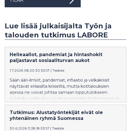
TILAA
Lue lisää julkaisijalta Työn ja
talouden tutkimus LABORE
Helleaallot, pandemiat ja hintashokit
paljastavat sosiaaliturvan aukot
1.7.2026 08:20:30 EEST
|
Tiedote
Sään ääri-ilmiöt, pandemiat, inflaatio ja velkakriisit
näyttävät erilaisilta kriiseiltä, mutta kotitalouksien
arjessa ne voivat johtaa samaan lopputulokseen:
työnteko vaikeutuu, ruoan ja energian hinta nousee ja
toimeentulo joutuu äkillisesti koetukselle. Vastapainon
tuoreessa Globaali sosiaalipolitiikka -teoksessa julkaistu
Tutkimus: Alustatyöntekijät eivät ole
luku "Talousshokit ja -kriisit hyvinvoinnin haasteena"
yhtenäinen ryhmä Suomessa
tarkastelee, miten matalan ja keskitulotason maat
30.6.2026 11:28:18 EEST
|
Tiedote
ovat vastanneet talousshokkeihin sosiaali- ja