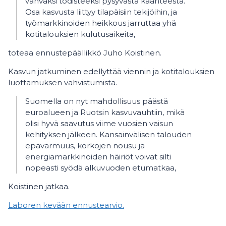
vahvaksi todisteeksi pysyvästä käänteestä.
Osa kasvusta liittyy tilapäisiin tekijöihin, ja
työmarkkinoiden heikkous jarruttaa yhä
kotitalouksien kulutusaikeita,
toteaa ennustepäällikkö Juho Koistinen.
Kasvun jatkuminen edellyttää viennin ja kotitalouksien
luottamuksen vahvistumista.
Suomella on nyt mahdollisuus päästä
euroalueen ja Ruotsin kasvuvauhtiin, mikä
olisi hyvä saavutus viime vuosien vaisun
kehityksen jälkeen. Kansainvälisen talouden
epävarmuus, korkojen nousu ja
energiamarkkinoiden häiriöt voivat silti
nopeasti syödä alkuvuoden etumatkaa,
Koistinen jatkaa.
Laboren kevään ennustearvio.