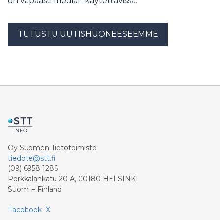
on vapaasti median käytettävissä.
TUTUSTU UUTISHUONEESEEMME
Oy Suomen Tietotoimisto
tiedote@stt.fi
(09) 6958 1286
Porkkalankatu 20 A, 00180 HELSINKI
Suomi – Finland
Facebook
X