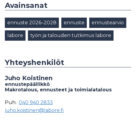
Avainsanat
ennuste 2026–2028
ennuste
ennustearvio
labore
työn ja talouden tutkimus labore
Yhteyshenkilöt
Juho Koistinen
ennustepäällikkö
Makrotalous, ennusteet ja toimialatalous
Puh:
040 940 2833
juho.koistinen@labore.fi