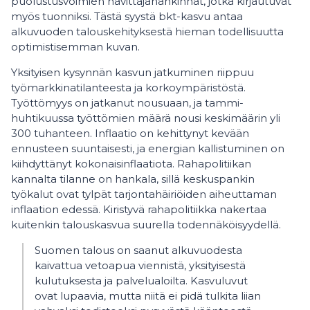
puolustusvoimien hävittäjähankinnat, jotka kirjautuvat
myös tuonniksi. Tästä syystä bkt-kasvu antaa
alkuvuoden talouskehityksestä hieman todellisuutta
optimistisemman kuvan.
Yksityisen kysynnän kasvun jatkuminen riippuu
työmarkkinatilanteesta ja korkoympäristöstä.
Työttömyys on jatkanut nousuaan, ja tammi-
huhtikuussa työttömien määrä nousi keskimäärin yli
300 tuhanteen. Inflaatio on kehittynyt kevään
ennusteen suuntaisesti, ja energian kallistuminen on
kiihdyttänyt kokonaisinflaatiota. Rahapolitiikan
kannalta tilanne on hankala, sillä keskuspankin
työkalut ovat tylpät tarjontahäiriöiden aiheuttaman
inflaation edessä. Kiristyvä rahapolitiikka nakertaa
kuitenkin talouskasvua suurella todennäköisyydellä.
Suomen talous on saanut alkuvuodesta
kaivattua vetoapua viennistä, yksityisestä
kulutuksesta ja palvelualoilta. Kasvuluvut
ovat lupaavia, mutta niitä ei pidä tulkita liian