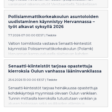
varsinaiset rakennustyöt Verstaantiellä Jääskeläisen
alueella Rovaniemellä. Rakennustöiden arvioidaan
valmistuvan syksyllä 2028, minkä jälkeen tilat
Poliisiammattikorkeakoulun asuntoloiden
kalustetaan ja otetaan käyttöön alkuvuonna 2029.
uudistaminen käynnistyy Hervannassa –
työt alkavat syksyllä 2026
7.7.2026 07:00:00 EEST
|
Tiedote
Valtion toimitiloista vastaava Senaatti-kiinteistöt
käynnistää Poliisiammattikorkeakoulun (Polamk)
Hervannan kampusalueella sijaitsevan kahden
asuntolarakennuksen peruskorjaukset syksyllä 2026.
Alkava peruskorjaus on ensimmäinen vaihe
Senaatti-kiinteistöt tarjoaa opastettuja
laajemmassa asuntolatoiminnan uudistamisessa, jolla
kierroksia Oulun vanhassa lääninvankilassa
varmistetaan turvalliset, terveelliset ja toimivat
25.6.2026 13:00:00 EEST
|
Tiedote
majoitustilat poliisin ja Poliisiammattikorkeakoulun
nykyisiin ja tulevaisuuden tarpeisiin.
Senaatti-kiinteistöt tarjoaa heinäkuussa opastettuja
kohdekäyntejä myynnissä olevaan Oulun vankilaan.
Tunnin mittaisilla kierroksilla tutustutaan vankilan ja
alueen historiaan sekä asukkaiden elämiin ja
kohtaloihin. Maksuttomille opastuksille mukaan