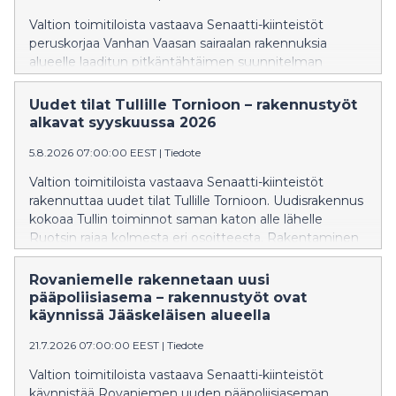
Valtion toimitiloista vastaava Senaatti-kiinteistöt
peruskorjaa Vanhan Vaasan sairaalan rakennuksia
alueelle laaditun pitkäntähtäimen suunnitelman
mukaisesti. Nyt on vuorossa päärakennuksen ja
talousrakennuksen peruskorjaukset, jotka käynnistyvät
Uudet tilat Tullille Tornioon – rakennustyöt
elokuussa 2026 ja valmistuvat vuoden 2028
alkavat syyskuussa 2026
alkupuolella.
5.8.2026 07:00:00 EEST
|
Tiedote
Valtion toimitiloista vastaava Senaatti-kiinteistöt
rakennuttaa uudet tilat Tullille Tornioon. Uudisrakennus
kokoaa Tullin toiminnot saman katon alle lähelle
Ruotsin rajaa kolmesta eri osoitteesta. Rakentaminen
alkaa alustavan aikataulun mukaan syyskuussa 2026, ja
työt valmistuvat arviolta loppukeväällä 2028.
Rovaniemelle rakennetaan uusi
pääpoliisiasema – rakennustyöt ovat
käynnissä Jääskeläisen alueella
21.7.2026 07:00:00 EEST
|
Tiedote
Valtion toimitiloista vastaava Senaatti-kiinteistöt
käynnistää Rovaniemen uuden pääpoliisiaseman