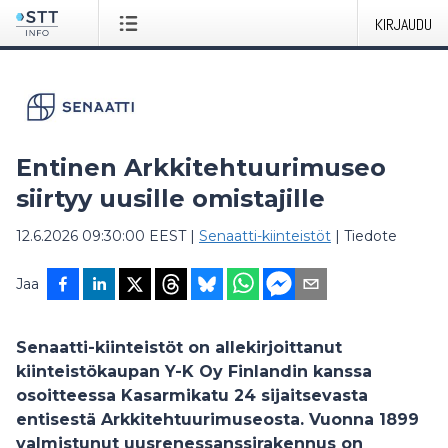
KIRJAUDU
Entinen Arkkitehtuurimuseo
siirtyy uusille omistajille
12.6.2026 09:30:00 EEST
|
Senaatti-kiinteistöt
|
Tiedote
Jaa
Senaatti-kiinteistöt on allekirjoittanut
kiinteistökaupan Y-K Oy Finlandin kanssa
osoitteessa Kasarmikatu 24 sijaitsevasta
entisestä Arkkitehtuurimuseosta. Vuonna 1899
valmistunut uusrenessanssirakennus on