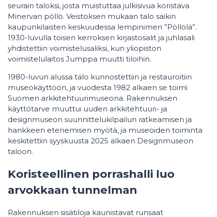
seurain taloksi, josta muistuttaa julkisivua koristava
Minervan pöllö. Veistoksen mukaan talo saikin
kaupunkilaisten keskuudessa lempinimen ”Pöllölä”.
1930-luvulla toisen kerroksen kirjastosalit ja juhlasali
yhdistettiin voimistelusaliksi, kun yliopiston
voimistelulaitos Jumppa muutti tiloihin.
1980-luvun alussa talo kunnostettiin ja restauroitiin
museokäyttöön, ja vuodesta 1982 alkaen se toimi
Suomen arkkitehtuurimuseona. Rakennuksen
käyttötarve muuttui uuden arkkitehtuuri- ja
designmuseon suunnittelukilpailun ratkeamisen ja
hankkeen etenemisen myötä, ja museoiden toiminta
keskitettiin syyskuusta 2025 alkaen Designmuseon
taloon.
Koristeellinen porrashalli luo
arvokkaan tunnelman
Rakennuksen sisätiloja kaunistavat runsaat