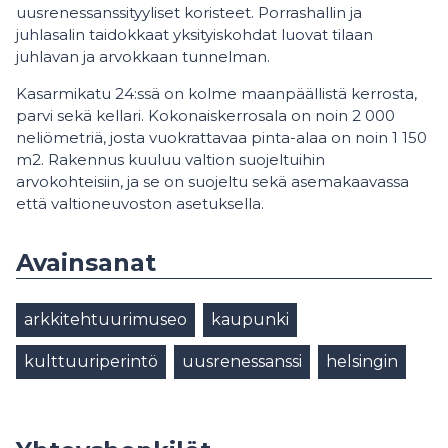
uusrenessanssityyliset koristeet. Porrashallin ja
juhlasalin taidokkaat yksityiskohdat luovat tilaan
juhlavan ja arvokkaan tunnelman.
Kasarmikatu 24:ssä on kolme maanpäällistä kerrosta,
parvi sekä kellari. Kokonaiskerrosala on noin 2 000
neliömetriä, josta vuokrattavaa pinta-alaa on noin 1 150
m2. Rakennus kuuluu valtion suojeltuihin
arvokohteisiin, ja se on suojeltu sekä asemakaavassa
että valtioneuvoston asetuksella.
Avainsanat
arkkitehtuurimuseo
kaupunki
kulttuuriperintö
uusrenessanssi
helsingin