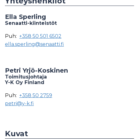
Yhteyshenkilöt
Ella Sperling
Senaatti-kiinteistöt
Puh:
+358 50 501 6502
ella.sperling@senaatti.fi
Petri Yrjö-Koskinen
Toimitusjohtaja
Y-K Oy Finland
Puh:
+358 50 2759
petri@y-k.fi
Kuvat