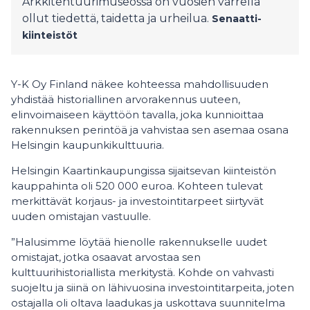
Arkkitehtuurimuseossa on vuosien varrella
ollut tiedettä, taidetta ja urheilua.
Senaatti-
kiinteistöt
Y-K Oy Finland näkee kohteessa mahdollisuuden
yhdistää historiallinen arvorakennus uuteen,
elinvoimaiseen käyttöön tavalla, joka kunnioittaa
rakennuksen perintöä ja vahvistaa sen asemaa osana
Helsingin kaupunkikulttuuria.
Helsingin Kaartinkaupungissa sijaitsevan kiinteistön
kauppahinta oli 520 000 euroa. Kohteen tulevat
merkittävät korjaus- ja investointitarpeet siirtyvät
uuden omistajan vastuulle.
”Halusimme löytää hienolle rakennukselle uudet
omistajat, jotka osaavat arvostaa sen
kulttuurihistoriallista merkitystä. Kohde on vahvasti
suojeltu ja siinä on lähivuosina investointitarpeita, joten
ostajalla oli oltava laadukas ja uskottava suunnitelma