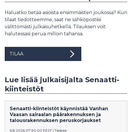
Haluatko tietää asioista ensimmäisten joukossa? Kun
tilaat tiedotteemme, saat ne sähköpostiisi
välittömästi julkaisuhetkellä. Tilauksen voit
halutessasi perua milloin tahansa.
TILAA
Lue lisää julkaisijalta Senaatti-
kiinteistöt
Senaatti-kiinteistöt käynnistää Vanhan
Vaasan sairaalan päärakennuksen ja
talousrakennuksen peruskorjaukset
6.8.2026 07:30:00 EEST
|
Tiedote