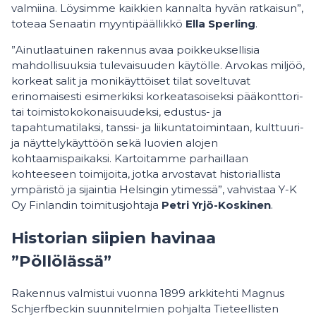
valmiina. Löysimme kaikkien kannalta hyvän ratkaisun”,
toteaa Senaatin myyntipäällikkö
Ella Sperling
.
”Ainutlaatuinen rakennus avaa poikkeuksellisia
mahdollisuuksia tulevaisuuden käytölle. Arvokas miljöö,
korkeat salit ja monikäyttöiset tilat soveltuvat
erinomaisesti esimerkiksi korkeatasoiseksi pääkonttori-
tai toimistokokonaisuudeksi, edustus- ja
tapahtumatilaksi, tanssi- ja liikuntatoimintaan, kulttuuri-
ja näyttelykäyttöön sekä luovien alojen
kohtaamispaikaksi. Kartoitamme parhaillaan
kohteeseen toimijoita, jotka arvostavat historiallista
ympäristö ja sijaintia Helsingin ytimessä”, vahvistaa Y-K
Oy Finlandin toimitusjohtaja
Petri Yrjö-Koskinen
.
Historian siipien havinaa
”Pöllölässä”
Rakennus valmistui vuonna 1899 arkkitehti Magnus
Schjerfbeckin suunnitelmien pohjalta Tieteellisten