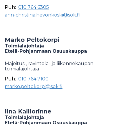
Puh:
010 764 6305
ann-christina.hevonkoski@sok.fi
Marko Peltokorpi
Toimialajohtaja
Etelä-Pohjanmaan Osuuskauppa
Majoitus-, ravintola- ja liikennekaupan
toimialajohtaja
Puh:
010 764 7100
marko.peltokorpi@sok.fi
Iina Kalliorinne
Toimialajohtaja
Etelä-Pohjanmaan Osuuskauppa