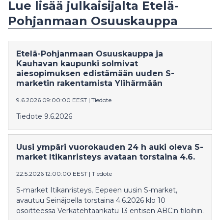
Lue lisää julkaisijalta Etelä-
Pohjanmaan Osuuskauppa
Etelä-Pohjanmaan Osuuskauppa ja
Kauhavan kaupunki solmivat
aiesopimuksen edistämään uuden S-
marketin rakentamista Ylihärmään
9.6.2026 09:00:00 EEST
|
Tiedote
Tiedote 9.6.2026
Uusi ympäri vuorokauden 24 h auki oleva S-
market Itikanristeys avataan torstaina 4.6.
22.5.2026 12:00:00 EEST
|
Tiedote
S-market Itikanristeys, Eepeen uusin S-market,
avautuu Seinäjoella torstaina 4.6.2026 klo 10
osoitteessa Verkatehtaankatu 13 entisen ABC:n tiloihin.