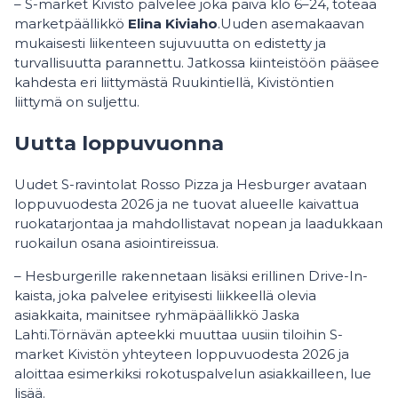
– S-market Kivistö palvelee joka päivä klo 6–24, toteaa
marketpäällikkö
Elina Kiviaho
.Uuden asemakaavan
mukaisesti liikenteen sujuvuutta on edistetty ja
turvallisuutta parannettu. Jatkossa kiinteistöön pääsee
kahdesta eri liittymästä Ruukintiellä, Kivistöntien
liittymä on suljettu.
Uutta loppuvuonna
Uudet S-ravintolat Rosso Pizza ja Hesburger avataan
loppuvuodesta 2026 ja ne tuovat alueelle kaivattua
ruokatarjontaa ja mahdollistavat nopean ja laadukkaan
ruokailun osana asiointireissua.
– Hesburgerille rakennetaan lisäksi erillinen Drive-In-
kaista, joka palvelee erityisesti liikkeellä olevia
asiakkaita, mainitsee ryhmäpäällikkö Jaska
Lahti.Törnävän apteekki muuttaa uusiin tiloihin S-
market Kivistön yhteyteen loppuvuodesta 2026 ja
aloittaa esimerkiksi rokotuspalvelun asiakkailleen, lue
lisää.