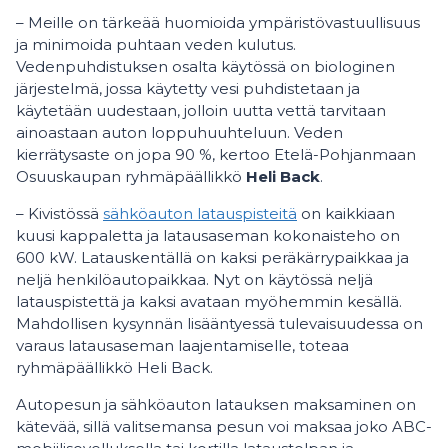
– Meille on tärkeää huomioida ympäristövastuullisuus
ja minimoida puhtaan veden kulutus.
Vedenpuhdistuksen osalta käytössä on biologinen
järjestelmä, jossa käytetty vesi puhdistetaan ja
käytetään uudestaan, jolloin uutta vettä tarvitaan
ainoastaan auton loppuhuuhteluun. Veden
kierrätysaste on jopa 90 %, kertoo Etelä-Pohjanmaan
Osuuskaupan ryhmäpäällikkö
Heli Back
.
– Kivistössä
sähköauton latauspisteitä
on kaikkiaan
kuusi kappaletta ja latausaseman kokonaisteho on
600 kW. Latauskentällä on kaksi peräkärrypaikkaa ja
neljä henkilöautopaikkaa. Nyt on käytössä neljä
latauspistettä ja kaksi avataan myöhemmin kesällä.
Mahdollisen kysynnän lisääntyessä tulevaisuudessa on
varaus latausaseman laajentamiselle, toteaa
ryhmäpäällikkö Heli Back.
Autopesun ja sähköauton latauksen maksaminen on
kätevää, sillä valitsemansa pesun voi maksaa joko ABC-