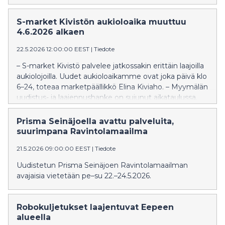
S-market Kivistön aukioloaika muuttuu
4.6.2026 alkaen
22.5.2026 12:00:00 EEST
|
Tiedote
– S-market Kivistö palvelee jatkossakin erittäin laajoilla
aukiolojoilla. Uudet aukioloaikamme ovat joka päivä klo
6–24, toteaa marketpäällikkö Elina Kiviaho. – Myymälän
uudistus- ja laajennushanke on sujunut aikataulussa.
Seuraavaksi tiivistämme myymälän pienempään tilaan.
Tämä voi näkyä asiakkaille valitettavasti
Prisma Seinäjoella avattu palveluita,
suosikkituotteen puuttumisena, mutta marraskuussa
suurimpana Ravintolamaailma
pääsemme palvelemaan huomattavasti nykyistä
21.5.2026 09:00:00 EEST
|
Tiedote
paremmissa tiloissa laajemmalla valikoimalla, kertoo
ryhmäpäällikkö Ann-Christina Hevonkoski. Uuden
Uudistetun Prisma Seinäjoen Ravintolamaailman
asemakaavan mukaisesti liikenteen sujuvuutta ja
avajaisia vietetään pe–su 22.–24.5.2026.
turvallisuutta parannetaan sulkemalla Kivistöntien
liittymä pihaan. Ruukintieltä tulee jatkossa kaksi
liittymää kiinteistön piha-alueelle. Liittymiä koskevat
Robokuljetukset laajentuvat Eepeen
muutostyöt ajoittuvat touko-kesäkuun vaihteeseen.
alueella
Kivistön ABC-mittarikenttä uudistuu ja se pyritään