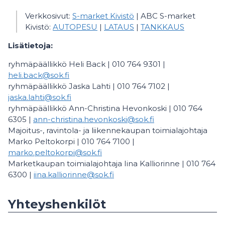
Verkkosivut:
S-market Kivistö
| ABC S-market
Kivistö:
AUTOPESU
|
LATAUS
|
TANKKAUS
Lisätietoja:
ryhmäpäällikkö Heli Back | 010 764 9301 |
heli.back@sok.fi
ryhmäpäällikkö Jaska Lahti | 010 764 7102 |
jaska.lahti@sok.fi
ryhmäpäällikkö Ann-Christina Hevonkoski | 010 764
6305 |
ann-christina.hevonkoski@sok.fi
Majoitus-, ravintola- ja liikennekaupan toimialajohtaja
Marko Peltokorpi | 010 764 7100 |
marko.peltokorpi@sok.fi
Marketkaupan toimialajohtaja Iina Kalliorinne | 010 764
6300 |
iina.kalliorinne@sok.fi
Yhteyshenkilöt