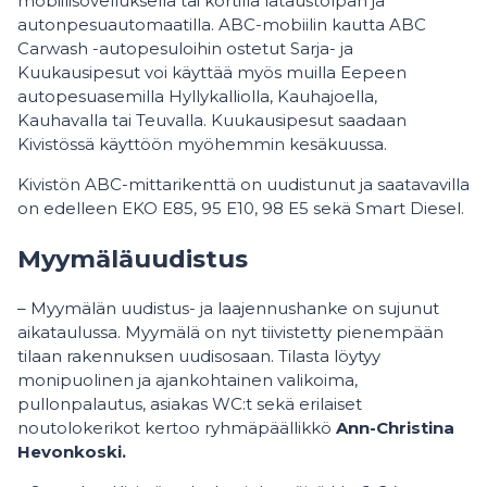
mobiilisovelluksella tai kortilla lataustolpan ja
autonpesuautomaatilla. ABC-mobiilin kautta ABC
Carwash -autopesuloihin ostetut Sarja- ja
Kuukausipesut voi käyttää myös muilla Eepeen
autopesuasemilla Hyllykalliolla, Kauhajoella,
Kauhavalla tai Teuvalla. Kuukausipesut saadaan
Kivistössä käyttöön myöhemmin kesäkuussa.
Kivistön ABC-mittarikenttä on uudistunut ja saatavavilla
on edelleen EKO E85, 95 E10, 98 E5 sekä Smart Diesel.
Myymäläuudistus
– Myymälän uudistus- ja laajennushanke on sujunut
aikataulussa. Myymälä on nyt tiivistetty pienempään
tilaan rakennuksen uudisosaan. Tilasta löytyy
monipuolinen ja ajankohtainen valikoima,
pullonpalautus, asiakas WC:t sekä erilaiset
noutolokerikot kertoo ryhmäpäällikkö
Ann-Christina
Hevonkoski.