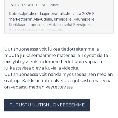
avaamaan uudelleen 4.6. Autopesula kahdella
5.5.2026 09:30:00 EEST
|
Tiedote
pesuhallilla sekä ABC-lataus avataan myös 4.6. –
Robokuljetukset laajenevat alkukesästä 2026 S-
Latauspisteitä on kuusi kappaletta ja latausaseman
marketteihin Alavudelle, Ilmajoelle, Kauhajoelle,
kokonaisteho on 600 kW. Latauskentälle
Kurikkaan, Lapualle ja Ähtäriin sekä Seinäjoella
Itikanristeykseen ja Törnävälle.
Uutishuoneessa voit lukea tiedotteitamme ja
muuta julkaisemaamme materiaalia. Löydät sieltä
niin yhteyshenkilöidemme tiedot kuin vapaasti
julkaistavissa olevia kuvia ja videoita.
Uutishuoneessa voit nähdä myös sosiaalisen median
sisältöjä. Kaikki tiedotepalvelussa julkaistu materiaali
on vapaasti median käytettävissä.
TUTUSTU UUTISHUONEESEEMME