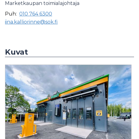
Marketkaupan toimialajohtaja
Puh:
010 764 6300
iina.kalliorinne@sok.fi
Kuvat