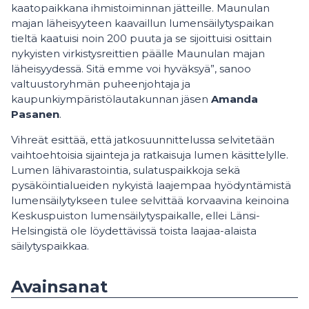
kaatopaikkana ihmistoiminnan jätteille. Maunulan
majan läheisyyteen kaavaillun lumensäilytyspaikan
tieltä kaatuisi noin 200 puuta ja se sijoittuisi osittain
nykyisten virkistysreittien päälle Maunulan majan
läheisyydessä. Sitä emme voi hyväksyä”, sanoo
valtuustoryhmän puheenjohtaja ja
kaupunkiympäristölautakunnan jäsen
Amanda
Pasanen
.
Vihreät esittää, että jatkosuunnittelussa selvitetään
vaihtoehtoisia sijainteja ja ratkaisuja lumen käsittelylle.
Lumen lähivarastointia, sulatuspaikkoja sekä
pysäköintialueiden nykyistä laajempaa hyödyntämistä
lumensäilytykseen tulee selvittää korvaavina keinoina
Keskuspuiston lumensäilytyspaikalle, ellei Länsi-
Helsingistä ole löydettävissä toista laajaa-alaista
säilytyspaikkaa.
Avainsanat