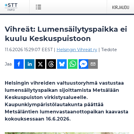
KIRJAUDU
Vihreät: Lumensäilytyspaikka ei
kuulu Keskuspuistoon
11.6.2026 15:29:07 EEST
|
Helsingin Vihreät ry
|
Tiedote
Jaa
Helsingin vihreiden valtuustoryhmä vastustaa
lumensäilytyspaikan sijoittamista Metsälään
Keskuspuiston virkistysalueelle.
Kaupunkiympäristölautakunta päättää
Metsäläntien lumenvastaanottopaikan kaavasta
kokouksessaan 16.6.2026.