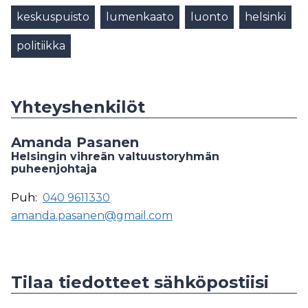
keskuspuisto
lumenkaato
luonto
helsinki
politiikka
Yhteyshenkilöt
Amanda Pasanen
Helsingin vihreän valtuustoryhmän
puheenjohtaja
Puh:
040 9611330
amanda.pasanen@gmail.com
Tilaa tiedotteet sähköpostiisi