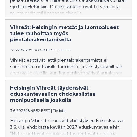
periaatteensa sille, millä ehdoilla datakeskuksia voidaan
sijoittaa Helsinkiin. Datakeskukset ovat tervetulleita,
mutta eivät millä tahansa ehdoilla.
Vihreät: Helsingin metsät ja luontoalueet
tulee rauhoittaa myös
pientalorakentamiselta
12.6.2026 07:00:00 EEST
|
Tiedote
Vihreät esittävät, että pientalorakentamista ei
suunnitella metsäisille tai luonto- ja virkistysarvoiltaan
arvokkaille alueille, kun kaupunkiympäristölautakunta
käsittelee Helsingin pientalotonttitarjonnan lisäämistä
16.6.2026.
Helsingin Vihreät täydensivät
eduskuntavaalien ehdokaslistaa
monipuolisella joukolla
3.6.2026 18:45:52 EEST
|
Tiedote
Helsingin Vihreät nimesivät yhdistyksen kokouksessa
3.6. viisi ehdokasta kevään 2027 eduskuntavaaleihin.
“Nyt nimettävät ehdokkaat täydentävät upealla ja