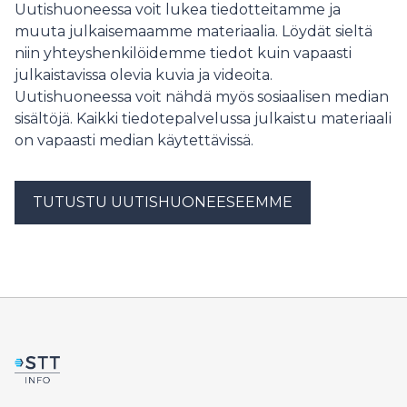
saadaan liikkeelle erityisesti kaupunkiuudistusalueilla.
Uutishuoneessa voit lukea tiedotteitamme ja
kaupunkiympäristölautakunnan jäsen Amanda
Helsingin kaupunginvaltuusto käsittelee tänään
muuta julkaisemaamme materiaalia. Löydät sieltä
Pasanen. Metsäalueiden reunoille toteutetaan jo
kokouksessaan asumisen ja maankäytön ohjelman
aiemmin päätettyä, uudelleenarvioinnin ulkopuolelle
niin yhteyshenkilöidemme tiedot kuin vapaasti
seurantaraporttia.
jätettyä asuntorakentamista, eikä Vihreiden mielestä
julkaistavissa olevia kuvia ja videoita.
yhtään enempää metsää tuhoavaa rakentamista voida
Uutishuoneessa voit nähdä myös sosiaalisen median
tähän metsä
sisältöjä. Kaikki tiedotepalvelussa julkaistu materiaali
on vapaasti median käytettävissä.
TUTUSTU UUTISHUONEESEEMME