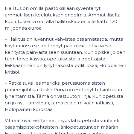
Hallitus on omilla päätöksillään syventänyt
ammatillisen koulutuksen ongelmia. Ammatilliselta
koulutukselta on tällä hallituskaudella leikattu 120
miljoonaa euroa.
– Hallitus on luvannut vahvistaa osaamistasoa, mutta
käytännössä se on tehnyt päätöksiä, jotka vievät
kehitystä päinvastaiseen suuntaan. Kun opiskelijoiden
tuen tarve kasvaa, opetuksesta ja opettajista
leikkaaminen on lyhytnäköistä politiikkaa, Holopainen
kritisoi.
– Ratkaisuksi esimerkiksi perussuomalaisten
puheenjohtaja Riikka Purra on esittänyt tutkintoajan
lyhentämistä. Tämä on vastuuton linja. Kun opetusta
on jo nyt liian vähän, tämä ei ole mikään ratkaisu,
Holopainen korostaa.
Vihreät ovat esittäneet myös lähiopetustakuuta eli
osaamispistekohtaisten lähiopetustuntien määrän
lisäämistä 12 tunnista 18 tuntiin oppivelvollisille