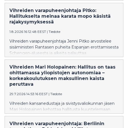
budjettiesitystä tavallisten suomalaisten huolien
sivuuttamisesta ja bensan heittämisestä
Vihreiden varapuheenjohtaja Pitko:
ympäristökriisien liekkeihin.
Hallitukselta meinaa karata mopo käsistä
rajakysymyksessä
1.8.2026 16:12:48 EEST
|
Tiedote
Vihreiden varapuheenjohtaja Jenni Pitko arvostelee
sisäministeri Rantasen puheita Espanjan erottamisesta
Schengen-alueesta ja aikeita palauttaa
sisärajatarkastukset.
Vihreiden Mari Holopainen: Hallitus on taas
ohittamassa yliopistojen autonomiaa –
korkeakoulutuksen maksullinen kaista
peruttava
29.7.2026 14:53:16 EEST
|
Tiedote
Vihreiden kansanedustaja ja sivistysvaliokunnan jäsen
Mari Holopainen kehottaa hallitusta kuuntelemaan
yliopistojen ja opiskelijajärjestöjen laajaa kritiikkiä
esityksestä, joka mahdollistaisi korkeakoulututkinnon
Vihreiden varapuheenjohtaja: Berliinin
suorittamisen kokonaan maksullisena avoimessa