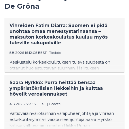
De Gröna
Vihreiden Fatim Diarra: Suomen ei pidä
unohtaa omaa menestystarinaansa –
maksuton korkeakoulutus kuuluu myös
tuleville sukupolville
5.8.2026 16:12:05 EEST
|
Tiedote
Keskustelu korkeakoulutuksen tulevaisuudesta on
ottanut huolestuttavan suunnan. Hallituksen
suunnittelemat muutokset eivät ole yksittäisiä teknisiä
uudistuksia, vaan ne näyttävät olevan osa kehitystä,
Saara Hyrkkö: Purra heittää bensaa
joka vie Suomea askel askeleelta pois maksuttoman
ympäristökriisien liekkeihin ja kuittaa
korkeakoulutuksen periaatteesta. Ministeri on
hövelit veroalennukset
vakuuttanut, että ensimmäinen korkeakoulututkinto
4.8.2026 17:31:17 EEST
|
Tiedote
säilyy maksuttomana vuoteen 2040 asti, samalla kun
hallitus valmistelee muutoksia, jotka mahdollistaisivat
Valtiovarainvaliokunnan varapuheenjohtaja ja vihreän
kokonaisen tutkinnon suorittamisen maksullisena
eduskuntaryhmän varapuheenjohtaja Saara Hyrkkö
avoimessa korkeakoulussa.
kritisoi valtiovarainministeri Riikka Purran