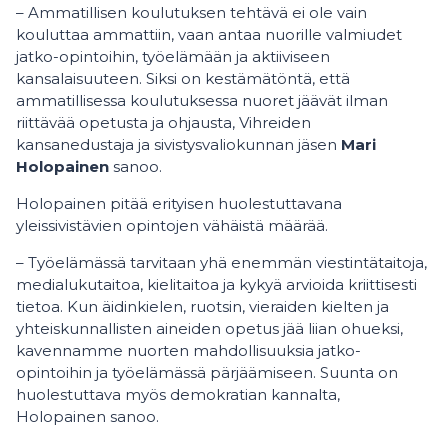
– Ammatillisen koulutuksen tehtävä ei ole vain
kouluttaa ammattiin, vaan antaa nuorille valmiudet
jatko-opintoihin, työelämään ja aktiiviseen
kansalaisuuteen. Siksi on kestämätöntä, että
ammatillisessa koulutuksessa nuoret jäävät ilman
riittävää opetusta ja ohjausta, Vihreiden
kansanedustaja ja sivistysvaliokunnan jäsen
Mari
Holopainen
sanoo.
Holopainen pitää erityisen huolestuttavana
yleissivistävien opintojen vähäistä määrää.
– Työelämässä tarvitaan yhä enemmän viestintätaitoja,
medialukutaitoa, kielitaitoa ja kykyä arvioida kriittisesti
tietoa. Kun äidinkielen, ruotsin, vieraiden kielten ja
yhteiskunnallisten aineiden opetus jää liian ohueksi,
kavennamme nuorten mahdollisuuksia jatko-
opintoihin ja työelämässä pärjäämiseen. Suunta on
huolestuttava myös demokratian kannalta,
Holopainen sanoo.