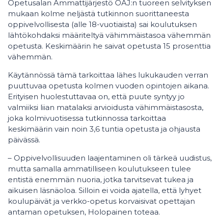
Opetusalan Ammattijärjestö OAJ:n tuoreen selvityksen
mukaan kolme neljästä tutkinnon suorittaneesta
oppivelvollisesta (alle 18-vuotiaista) sai koulutuksen
lähtökohdaksi määriteltyä vähimmäistasoa vähemmän
opetusta. Keskimäärin he saivat opetusta 15 prosenttia
vähemmän.
Käytännössä tämä tarkoittaa lähes lukukauden verran
puuttuvaa opetusta kolmen vuoden opintojen aikana.
Erityisen huolestuttavaa on, että puute syntyy jo
valmiiksi liian matalaksi arvioidusta vähimmäistasosta,
joka kolmivuotisessa tutkinnossa tarkoittaa
keskimäärin vain noin 3,6 tuntia opetusta ja ohjausta
päivässä.
– Oppivelvollisuuden laajentaminen oli tärkeä uudistus,
mutta samalla ammatilliseen koulutukseen tulee
entistä enemmän nuoria, jotka tarvitsevat tukea ja
aikuisen läsnäoloa. Silloin ei voida ajatella, että lyhyet
koulupäivät ja verkko-opetus korvaisivat opettajan
antaman opetuksen, Holopainen toteaa.