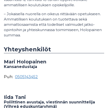
ammatillisen koulutuksen opiskelijoille.
– Jokaisella nuorella on oikeus riittävään opetukseen.
Ammatillisen koulutuksen on tuotettava sekä
ammattiosaamista että todelliset valmiudet jatko-
opintoihin ja yhteiskunnassa toimimiseen, Holopainen
summaa.
Yhteyshenkilöt
Mari Holopainen
Kansanedustaja
Puh:
0505143452
Iida Tani
Poliittinen avustaja, viestinnän suunnittelija
(Vihreä eduskuntaryhmä)