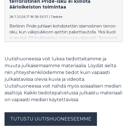
terroristinen Pride-isku ei kiillota
korkeakoulussa.
äärioikeiston toimintaa
28.7.2026 17:18:38 EEST
|
Tiedote
Berliinin Pride-juhlaan kohdistettiin islamistinen terrori-
isku, kun väkijoukkoon ajettiin pakettiautolla. Yksi kuoli
ja ainakin 29 loukkaantui, joista osa vakavasti. Terrorismi
kaikissa muodoissaan on tuomittavaa. Ekstremististen
ryhmien teoilla ei voida kuitenkaan tuomita kokonaista
kansakuntaa. Vihreiden varapuheenjohtaja Allu
Uutishuoneessa voit lukea tiedotteitamme ja
Pyhälammin mukaan tämä on keppihevonen, jolla
muuta julkaisemaamme materiaalia. Löydät sieltä
äärioikeisto yrittää valheellisesti esiintyä
niin yhteyshenkilöidemme tiedot kuin vapaasti
vähemmistöjen puolustajana ja todellisuudessa edistää
julkaistavissa olevia kuvia ja videoita.
ulkomaalaisvihaa.
Uutishuoneessa voit nähdä myös sosiaalisen median
sisältöjä. Kaikki tiedotepalvelussa julkaistu materiaali
on vapaasti median käytettävissä.
TUTUSTU UUTISHUONEESEEMME