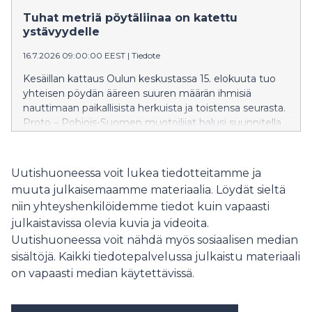
as unique as the event itself.
Tuhat metriä pöytäliinaa on katettu
ystävyydelle
16.7.2026 09:00:00 EEST
|
Tiedote
Kesäillan kattaus Oulun keskustassa 15. elokuuta tuo
yhteisen pöydän ääreen suuren määrän ihmisiä
nauttimaan paikallisista herkuista ja toistensa seurasta.
Proto – Pohjois-Suomen muotoilijat halusi suunnitella
kilometrin matkalle yhtä ainutlaatuisen pöytäliinan kuin
koko tapahtuma on.
Uutishuoneessa voit lukea tiedotteitamme ja
muuta julkaisemaamme materiaalia. Löydät sieltä
niin yhteyshenkilöidemme tiedot kuin vapaasti
julkaistavissa olevia kuvia ja videoita.
Uutishuoneessa voit nähdä myös sosiaalisen median
sisältöjä. Kaikki tiedotepalvelussa julkaistu materiaali
on vapaasti median käytettävissä.