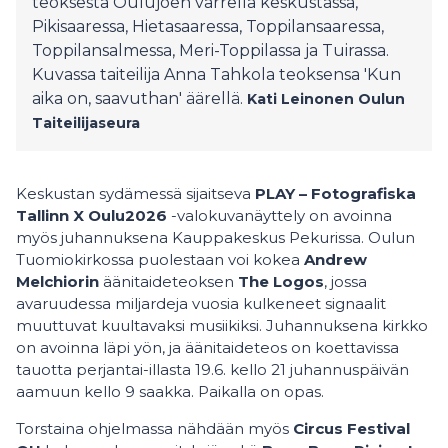
teoksesta Oulujoen varrella keskustassa,
Pikisaaressa, Hietasaaressa, Toppilansaaressa,
Toppilansalmessa, Meri-Toppilassa ja Tuirassa.
Kuvassa taiteilija Anna Tahkola teoksensa 'Kun
aika on, saavuthan' äärellä.
Kati Leinonen
Oulun
Taiteilijaseura
Keskustan sydämessä sijaitseva
PLAY – Fotografiska
Tallinn X Oulu2026
-valokuvanäyttely on avoinna
myös juhannuksena Kauppakeskus Pekurissa. Oulun
Tuomiokirkossa puolestaan voi kokea
Andrew
Melchiorin
äänitaideteoksen
The Logos
, jossa
avaruudessa miljardeja vuosia kulkeneet signaalit
muuttuvat kuultavaksi musiikiksi. Juhannuksena kirkko
on avoinna läpi yön, ja äänitaideteos on koettavissa
tauotta perjantai-illasta 19.6. kello 21 juhannuspäivän
aamuun kello 9 saakka. Paikalla on opas.
Torstaina ohjelmassa nähdään myös
Circus Festival