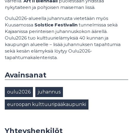
varrella.
Art Ii Biennaali
puolestaan yhdistää
nykytaiteen ja pohjoisen maiseman Iissä.
Oulu2026-alueella juhannusta vietetään myös
Kuusamossa
Solstice Festivalin
tunnelmissa sekä
Kajaanissa perinteisen juhannuskokon äärellä.
Oulu2026 tuo kulttuurielämyksiä 40 kunnan ja
kaupungin alueelle – lisää juhannuksen tapahtumia
sekä kesän elämyksiä löytyy Oulu2026-
tapahtumakalenterista.
Avainsanat
oulu2026
juhannus
euroopan kulttuuripääkaupunki
Yhteyshenkilöt