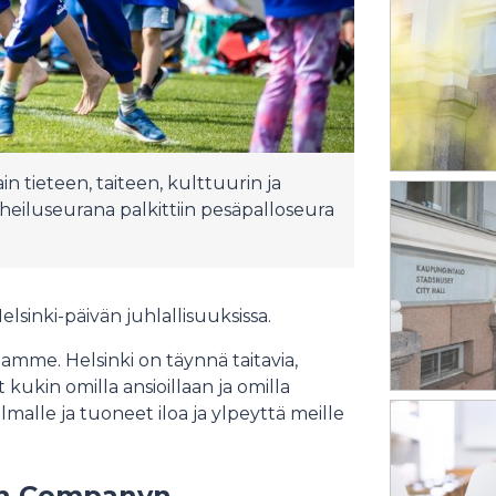
in tieteen, taiteen, kulttuurin ja
rheiluseurana palkittiin pesäpalloseura
elsinki-päivän juhlallisuuksissa.
amme. Helsinki on täynnä taitavia,
t kukin omilla ansioillaan ja omilla
malle ja tuoneet iloa ja ylpeyttä meille
nen Companyn