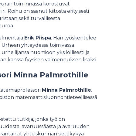
Seuran toiminnassa korostuvat
ri. Roihu on saanut kiitosta erityisesti
uristaan sekä turvallisesta
euroa.
valmentaja
Erik Piispa
. Hän työskentelee
a Urhean yhteydessä toimivassa
rheilijansa huomioon yksilöllisesti ja
an kanssa fyysisen valmennuksen lisäksi.
ori Minna Palmrothille
katemiaprofessori
Minna Palmrothille.
opiston matemaattisluonnontieteellisessä
stettu tutkija, jonka työ on
ruudesta, avaruussäästä ja avaruuden
parantanut yhteiskunnan sietokykyä