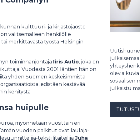
kunnan kulttuuri- ja kirjastojaosto
on valitsemalleen henkilölle
 tai merkittävästä työstä Helsingin
Uutishuonee
julkaisemaam
nyn toiminnanjohtaja
Iiris Autio
, joka on
yhteyshenki
ikuttaja. Vuodesta 2001 lähtien hän on
olevia kuvia
siitä yhden Suomen keskeisimmistä
sosiaalisen 
organisaatioista, edistäen kestävää
julkaistu ma
in kehitystä.
ansa huipulle
TUTUST
 euroa, myönnetään vuosittain eri
le. Tämän vuoden palkitut ovat laulaja-
lesuunnittelija-tekstiilitaiteilija
Juha