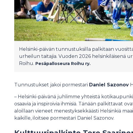
Helsinki-päivän tunnustuksilla palkitaan vuositta
urheilun taitajia. Vuoden 2026 helsinkiläisenä u
Roihu.
Pesäpalloseura Roihu ry.
Tunnustukset jakoi pormestari
Daniel Sazonov
H
– Helsinki-päivänä juhlimme yhteistä kotikaupunki
osaavia ja inspiroivia ihmisiä. Tänään palkittavat ova
aloillaan vieneet menestyksekkäästi Helsinkiä maail
kaikille, iloitsee pormestari Daniel Sazonov.
Kulttuuripalkinto Tero Saari