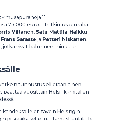
utkimusapurahoja 11
nsä 73 000 euroa. Tutkimusapuraha
rris Viitanen
,
Satu Mattila
,
Haikku
,
Frans Saraste
ja
Petteri Niskanen
.
le, jotka eivät halunneet nimeään
ksälle
korkein tunnustus eli eräänlainen
päättää vuosittain Helsinki-mitalien
dessä.
 kahdeksalle eri tavoin Helsingin
gin pitkäaikaiselle luottamushenkilölle.