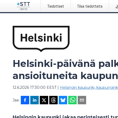
Tiedotteet
Tilaa tiedotteita
J
Helsinki-päivänä palk
ansioituneita kaupunk
12.6.2026 17:30:00 EEST
|
Helsingin kaupunki, kaupungink
Jaa
Helsingin kaupunki jakaa perinteisesti tun